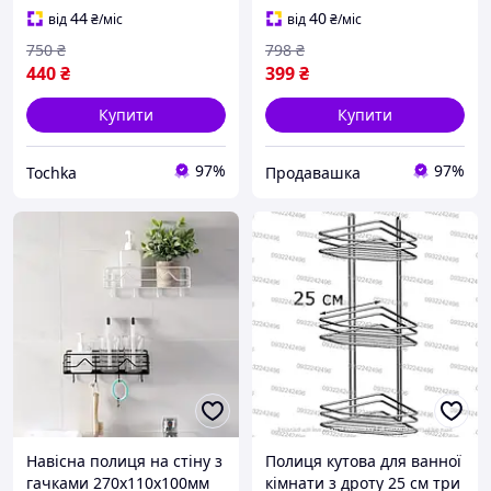
44
40
від
₴
/міс
від
₴
/міс
750
₴
798
₴
440
₴
399
₴
Купити
Купити
97%
97%
Tochka
Продавашка
Навісна полиця на стіну з
Полиця кутова для ванної
гачками 270х110х100мм
кімнати з дроту 25 см три