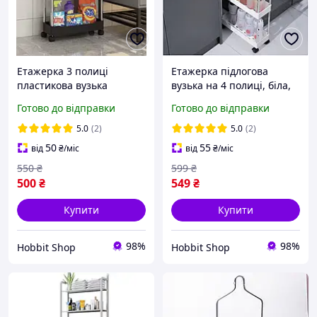
Етажерка 3 полиці
Етажерка підлогова
пластикова вузька
вузька на 4 полиці, біла,
підлогова чорна,
на колесах, 34,5х12х87 см
Готово до відправки
Готово до відправки
60*35*12см
5.0
(2)
5.0
(2)
50
55
від
₴
/міс
від
₴
/міс
550
₴
599
₴
500
₴
549
₴
Купити
Купити
98%
98%
Hobbit Shop
Hobbit Shop