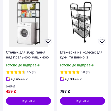
Стелаж для зберігання
Етажерка на колесах для
над пральною машиною
кухні та ванної з
AND-23-20
полицями Bonro B-074
Готово до відправки
Готово до відправки
чорна 42400119
4.5
(2)
5.0
(2)
46
80
від
₴
/міс
від
₴
/міс
540
₴
459
₴
797
₴
Купити
Купити