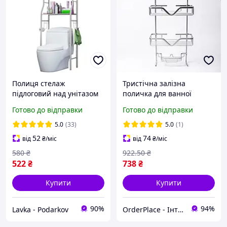
Полиця стелаж
Тристічна залізна
підлоговий над унітазом
поличка для ванної
WM-64 стелаж
кімнати та душової кабіни
Готово до відправки
Готово до відправки
25×12×65 см хромована
полиця для зберігання
5.0
(33)
5.0
(1)
52
74
від
₴
/міс
від
₴
/міс
580
₴
922
.50
₴
522
₴
738
₴
Купити
Купити
90%
94%
Lavka - Podarkov
OrderPlace - Інтернет-магазин товарів для дому