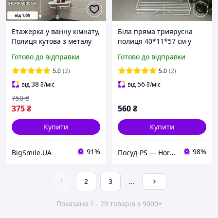
Етажерка у ванну кімнату,
Біла пряма триярусна
Полиця кутова з металу
полиця 40*11*57 см у
Multi Corner Shelf знижка
ванну кімнату Люкс
Готово до відправки
Готово до відправки
5.0
(2)
5.0
(2)
38
56
від
₴
/міс
від
₴
/міс
750
₴
375
₴
560
₴
Купити
Купити
91%
98%
BigSmile.UA
Посуд-PS — Horeca Посуд Подарунки
1
2
3
...
Показано 1 - 29 товарів з 9000+