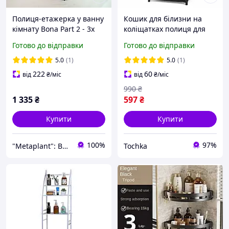
Полиця-етажерка у ванну
Кошик для білизни на
кімнату Bona Part 2 - 3х
коліщатках полиця для
ярусний стелаж з
пральної машини
Готово до відправки
Готово до відправки
поличками для дрібних
компактна етажерка для
речей
ванної кімнати стелаж
5.0
(1)
5.0
(1)
для зберігання білизни
222
60
від
₴
/міс
від
₴
/міс
990
₴
1 335
₴
597
₴
Купити
Купити
100%
97%
"Metaplant": Ваш сад у вашій кімнаті!
Tochka