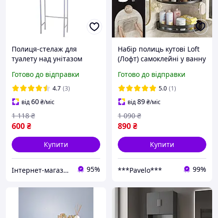
Полиця-стелаж для
Набір полиць кутові Loft
туалету над унітазом
(Лофт) самоклейні у ванну
кімнату на стіну
Готово до відправки
Готово до відправки
пластикові Чорний (3шт),
WUKE
4.7
(3)
5.0
(1)
60
89
від
₴
/міс
від
₴
/міс
1 118
₴
1 090
₴
600
₴
890
₴
Купити
Купити
95%
99%
Інтернет-магазин "VINT"
***Pavelo***