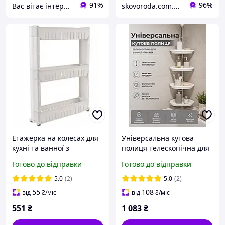
91%
96%
Вас вітає інтернет магазин SvetOn!
skovoroda.com.ua – все для кухні та дому
Етажерка на колесах для
Універсальна кутова
кухні та ванної з
полиця телескопічна для
полицями Bonro B03
ванної кімнати БІЛА
Готово до відправки
Готово до відправки
кремово-біла 42400270
Полиця для ванної кутова
телескопічна Кутова
5.0
(2)
5.0
(2)
полиця 4-х ярусна
55
108
від
₴
/міс
від
₴
/міс
551
₴
1 083
₴