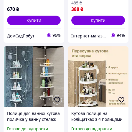
485
₴
670
₴
388
₴
Купити
Купити
96%
94%
ДомСадПобут
Інтернет-магазин Bigs
Полиця для ванної кутова
Кутова полиця на
поличка у ванну стелаж
коліщатках з 4 полицями
для ванної полиця 4-х
для ванної, кухні та
Готово до відправки
Готово до відправки
ярусна HVE
кімнати, мобільний