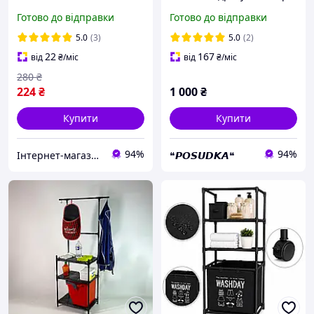
ярусна три контури
Готово до відправки
Готово до відправки
5.0
(3)
5.0
(2)
22
167
від
₴
/міс
від
₴
/міс
280
₴
224
₴
1 000
₴
Купити
Купити
94%
94%
Інтернет-магазин Bigs
❝𝙋𝙊𝙎𝙐𝘿𝙆𝘼❝