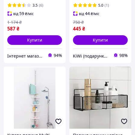
стелаж 85 см
3.5
(6)
5.0
(1)
59
44
від
₴
/міс
від
₴
/міс
1 174
₴
750
₴
587
₴
445
₴
Купити
Купити
94%
98%
Інтернет магазин "Electro Seller" 🛒 Тільки якісні товари за найкращими цінами ✅
KiWi (подарунки та декор для дому)