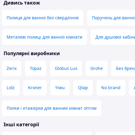
Дивись також
Полиця для ванної без свердління
Поручень для ванно
Металеві полиці для ванної кімнати
Для душової кабін
Популярні виробники
Zerix
Topaz
Globus Lux
Grohe
Без брен
Lidz
Kroner
Yiwu
Qtap
No brand
Полки і етажерки для ванних кімнат оптом
Інші категорії