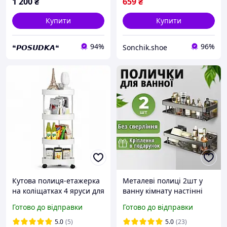
1 200
₴
659
₴
Купити
Купити
94%
96%
❝𝙋𝙊𝙎𝙐𝘿𝙆𝘼❝
Sonchik.shoe
Кутова полиця-етажерка
Металеві полиці 2шт у
на коліщатках 4 яруси для
ванну кімнату настінні
ванної, кухні та кімнати,
підвісні органайзери для
Готово до відправки
Готово до відправки
компактний мобільний
кухні на присосках з
стелаж 90 см
гачками
5.0
(5)
5.0
(23)