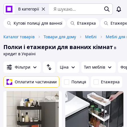
В категорії
Кутові полиці для ванної
Етажерка
Етажерк
Каталог товарів
Товари для дому
Меблі
Меблі для
Полки і етажерки для ванних кімнат
в
кредит в Україні
Фільтри
Ціна
Тип меблів
Фо
Оплатити частинами
Полиця
Етажерка