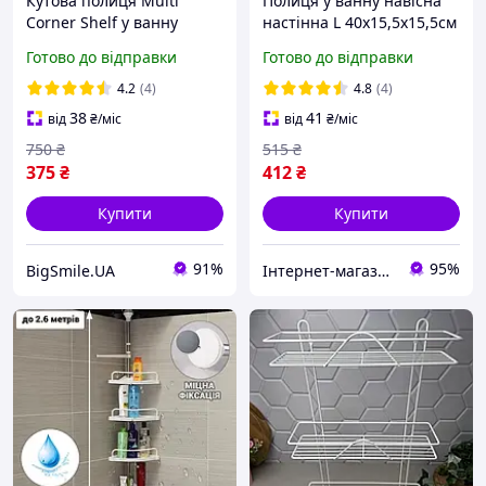
Кутова полиця Multi
Полиця у ванну навісна
Corner Shelf у ванну
настінна L 40х15,5х15,5см
кімнату, Полиця з 4
(Металева поличка у
Готово до відправки
Готово до відправки
рядами металева знижка
ванну і душову кабіну)
4.2
(4)
4.8
(4)
38
41
від
₴
/міс
від
₴
/міс
750
₴
515
₴
375
₴
412
₴
Купити
Купити
91%
95%
BigSmile.UA
Інтернет-магазин Megusta