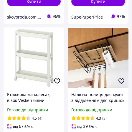
Купити
Купити
96%
97%
skovoroda.com.ua – все для кухні та дому
SupePuperPrice
Етажерка на колесах,
Навісна полиця для кухні
візок Vesken білий
з відділенням для кришок
і дощок 285х255х160 мм
Готово до відправки
Готово до відправки
Чорний
4.5
(4)
4.3
(3)
67
39
від
₴
/міс
від
₴
/міс