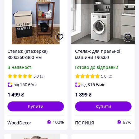
Стелаж (етажерка)
Стелаж для пральної
800х360х360 мм
машини 190х60
WoodDecor з
Антрацит, шафа закрита
В наявності
Готово до відправки
натурального дерева 3
у ванну, туалет, шафка
полички Коричневий
для рушників
5.0
(3)
5.0
(2)
150
316
від
₴
/міс
від
₴
/міс
1 499
₴
1 899
₴
Купити
Купити
100%
97%
WoodDecor
ПОЛИЦЯ