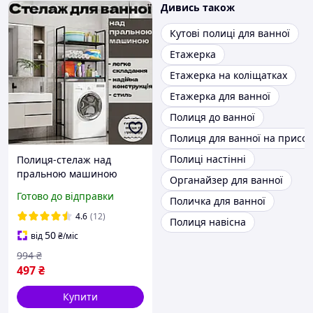
Дивись також
Кутові полиці для ванної
Етажерка
Етажерка на коліщатках
Етажерка для ванної
Полиця до ванної
Полиця для ванної на присос
Полиці настінні
Полиця-стелаж над
пральною машиною
Органайзер для ванної
72х25х155 см на 3 яруси
Готово до відправки
Поличка для ванної
підлогова стійка над
стиралкою у ванну
4.6
(12)
Полиця навісна
кімнату
50
від
₴
/міс
994
₴
497
₴
Купити