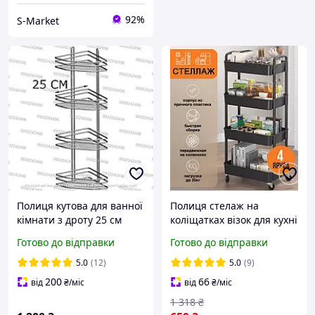
92%
S-Market
Полиця кутова для ванної
Полиця стелаж на
кімнати з дроту 25 см
коліщатках візок для кухні
чотири ярусна три
мобільна етажерка на
Готово до відправки
Готово до відправки
контури
коліщатках 4-х ярусна
Кухонна етажерка
5.0
(12)
5.0
(9)
200
66
від
₴
/міс
від
₴
/міс
1 318
₴