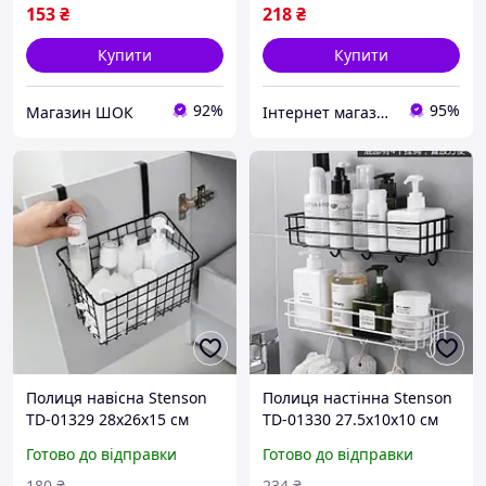
153
₴
218
₴
Купити
Купити
92%
95%
Магазин ШОК
Інтернет магазин ЕЙФОРІЯ
Полиця навісна Stenson
Полиця настінна Stenson
TD-01329 28х26х15 см
TD-01330 27.5х10х10 см
Відмінна якість
Відмінна якість
Готово до відправки
Готово до відправки
180
₴
234
₴