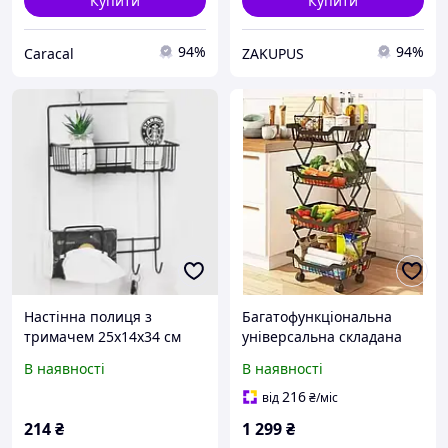
Купити
Купити
94%
94%
Caracal
ZAKUPUS
Настінна полиця з
Багатофункціональна
тримачем 25x14x34 см
універсальна складана
Stenson TD01345 (black)
етажерка на коліщатках
В наявності
В наявності
Чорний
Stenson R93352
216
від
₴
/міс
214
₴
1 299
₴