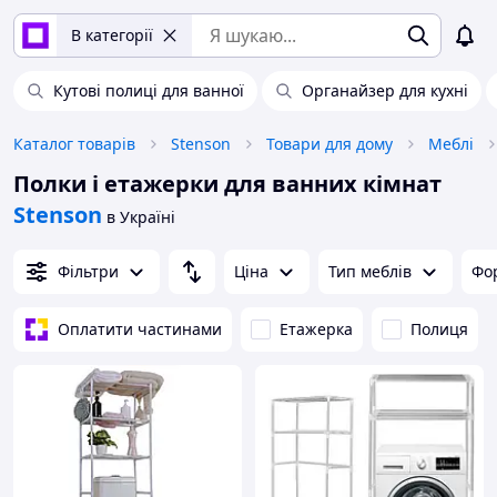
В категорії
Кутові полиці для ванної
Органайзер для кухні
Каталог товарів
Stenson
Товари для дому
Меблі
Полки і етажерки для ванних кімнат
Stenson
в Україні
Фільтри
Ціна
Тип меблів
Фо
Оплатити частинами
Етажерка
Полиця