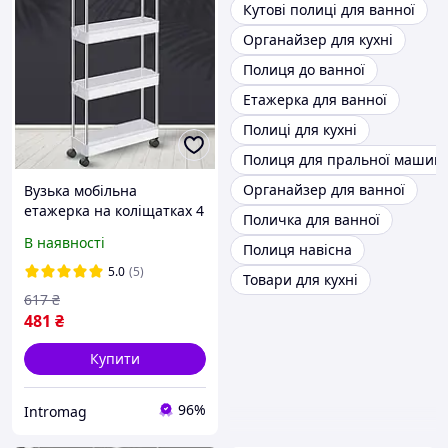
Кутові полиці для ванної
Органайзер для кухні
Полиця до ванної
Етажерка для ванної
Полиці для кухні
Полиця для пральної машин
Органайзер для ванної
Вузька мобільна
етажерка на коліщатках 4
Поличка для ванної
полиці 38×13×87 см
В наявності
Полиця навісна
Stenson R93336 для кухні,
ванної та зберігання
5.0
(5)
Товари для кухні
речей
617
₴
481
₴
Купити
96%
Intromag