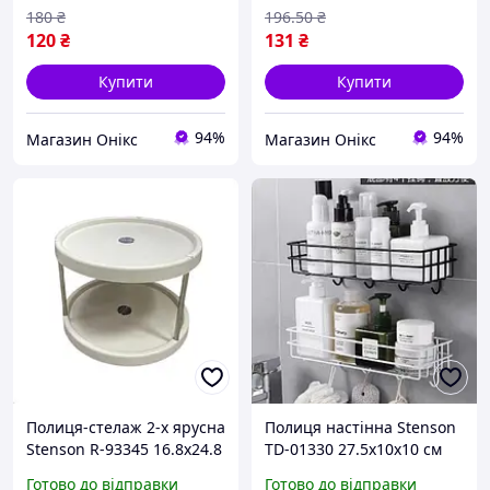
180
₴
196
.50
₴
120
₴
131
₴
Купити
Купити
94%
94%
Магазин Онікс
Магазин Онікс
Полиця-стелаж 2-х ярусна
Полиця настінна Stenson
Stenson R-93345 16.8х24.8
TD-01330 27.5х10х10 см
см хороша якість
хороша якість
Готово до відправки
Готово до відправки