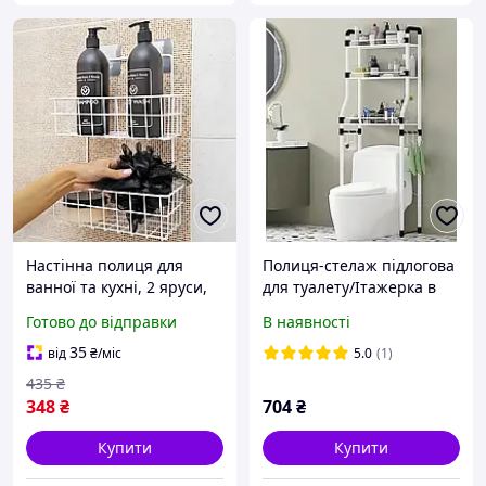
Настінна полиця для
Полиця-стелаж підлогова
ванної та кухні, 2 яруси,
для туалету/Ітажерка в
25,5x10x33,5см, Білий
туалет над унітазом
Готово до відправки
В наявності
Stenson 8823
35
від
₴
/міс
5.0
(1)
435
₴
348
₴
704
₴
Купити
Купити