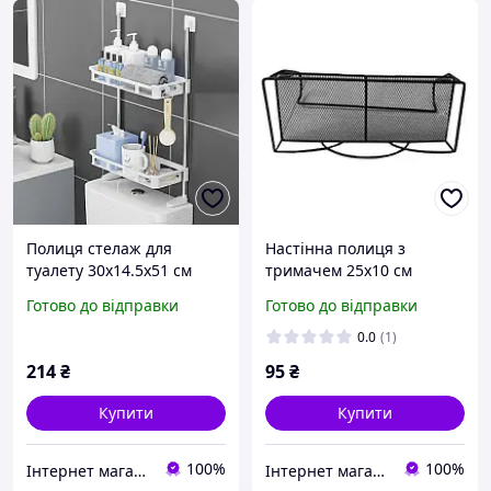
Полиця стелаж для
Настінна полиця з
туалету 30х14.5х51 см
тримачем 25x10 см
Stenson R93340
Stenson R88701 (black)
Готово до відправки
Готово до відправки
Чорний
0.0
(1)
214
₴
95
₴
Купити
Купити
100%
100%
Інтернет магазин DetoShop
Інтернет магазин DetoShop