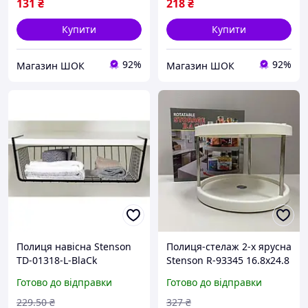
131
₴
218
₴
Купити
Купити
92%
92%
Магазин ШОК
Магазин ШОК
Полиця навісна Stenson
Полиця-стелаж 2-х ярусна
TD-01318-L-BlaСk
Stenson R-93345 16.8х24.8
40х24.5х14 см чорна
см Відмінна якість
Готово до відправки
Готово до відправки
висока якість
229
.50
₴
327
₴