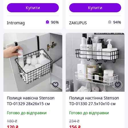
Купити
Купити
96%
94%
Intromag
ZAKUPUS
Полиця навісна Stenson
Полиця настінна Stenson
TD-01329 28х26х15 см
TD-01330 27.5х10х10 см
висока якість
висока якість
Готово до відправки
Готово до відправки
180
₴
234
₴
120
₴
156
₴