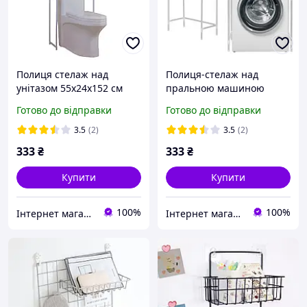
Полиця стелаж над
Полиця-стелаж над
унітазом 55х24х152 см
пральною машиною
Stenson R30893
65х24х154 см Stenson
Готово до відправки
Готово до відправки
R30894
3.5
(2)
3.5
(2)
333
₴
333
₴
Купити
Купити
100%
100%
Інтернет магазин DetoShop
Інтернет магазин DetoShop