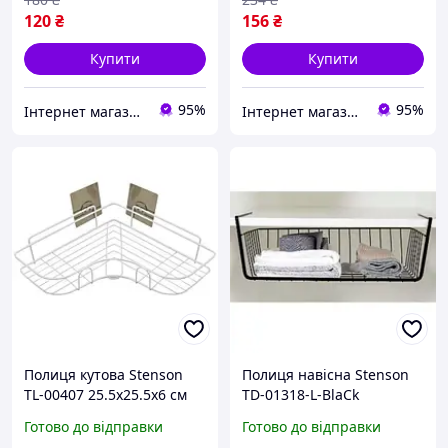
120
₴
156
₴
Купити
Купити
95%
95%
Інтернет магазин ЕЙФОРІЯ
Інтернет магазин ЕЙФОРІЯ
Полиця кутова Stenson
Полиця навісна Stenson
TL-00407 25.5х25.5х6 см
TD-01318-L-BlaСk
Відмінна якість
40х24.5х14 см чорна
Готово до відправки
Готово до відправки
Відмінна якість