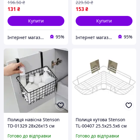
196
.50
₴
229
.50
₴
131
₴
153
₴
Купити
Купити
95%
95%
Інтернет магазин ЕЙФОРІЯ
Інтернет магазин ЕЙФОРІЯ
Полиця навісна Stenson
Полиця кутова Stenson
TD-01329 28х26х15 см
TL-00407 25.5х25.5х6 см
хороша якість
хороша якість
Готово до відправки
Готово до відправки