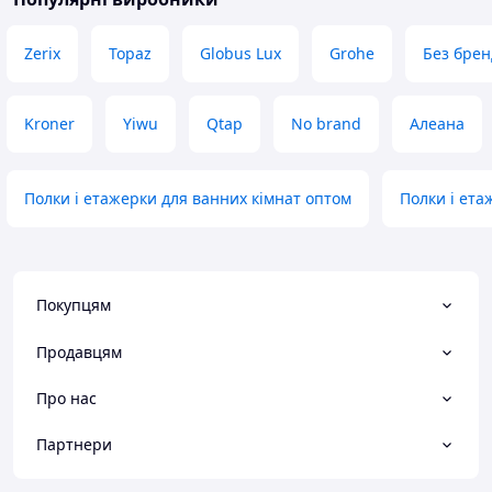
Zerix
Topaz
Globus Lux
Grohe
Без брен
Kroner
Yiwu
Qtap
No brand
Алеана
Полки і етажерки для ванних кімнат оптом
Полки і ета
Покупцям
Продавцям
Про нас
Партнери