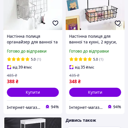
Настінна полиця
Настінна полиця для
органайзер для ванної та
ванної та кухні, 2 яруси,
кухні, 28x28см
25,5x10x33,5см, Чорний
Готово до відправки
Готово до відправки
5.0
(1)
5.0
(1)
39
35
від
₴
/міс
від
₴
/міс
485
₴
435
₴
388
₴
348
₴
Купити
Купити
94%
94%
Інтернет-магазин Bigs
Інтернет-магазин Bigs
Дивись також