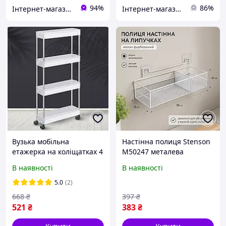
94%
86%
Інтернет-магазин Bigs
Інтернет-магазин "House Texnika"
Вузька мобільна
Настінна полиця Stenson
етажерка на коліщатках 4
M50247 металева
полиці 38×13×87 см
36*15*15см
В наявності
В наявності
Stenson R93336 для кухні,
ванної та зберігання
5.0
(2)
речей
668
₴
397
₴
521
₴
383
₴