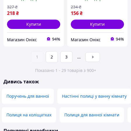
327
₴
234
₴
218
₴
156
₴
Купити
Купити
94%
94%
Магазин Онікс
Магазин Онікс
1
2
3
...
Показано 1 - 29 товарів з 900+
Дивись також
Поручень для ванної
Настінні полиці у ванну кімнату
Полиця на коліщатках
Полиця для ванної кімнати
Популярні виробники