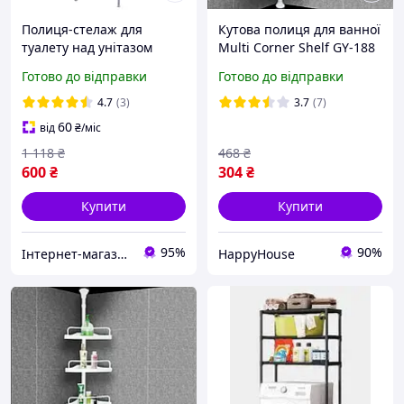
Полиця-стелаж для
Кутова полиця для ванної
туалету над унітазом
Multi Corner Shelf GY-188
Біла HP227
Готово до відправки
Готово до відправки
4.7
(3)
3.7
(7)
60
від
₴
/міс
1 118
₴
468
₴
600
₴
304
₴
Купити
Купити
95%
90%
Інтернет-магазин "VINT"
HappyHouse