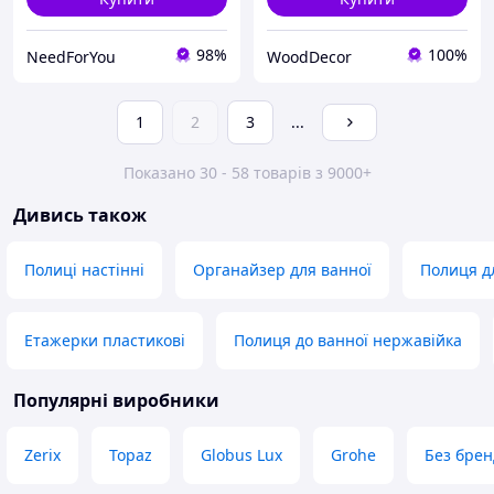
98%
100%
NeedForYou
WoodDecor
1
2
3
...
Показано 30 - 58 товарів з 9000+
Дивись також
Полиці настінні
Органайзер для ванної
Полиця д
Етажерки пластикові
Полиця до ванної нержавійка
Популярні виробники
Zerix
Topaz
Globus Lux
Grohe
Без брен