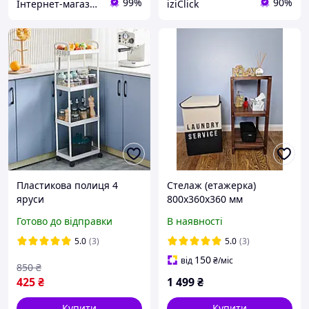
99%
90%
Інтернет-магазин "Толаніс" - ТОПові товари
iziClick
Пластикова полиця 4
Стелаж (етажерка)
яруси
800х360х360 мм
WoodDecor з
Готово до відправки
В наявності
натурального дерева 3
полички Коричневий
5.0
(3)
5.0
(3)
150
від
₴
/міс
850
₴
425
₴
1 499
₴
Купити
Купити