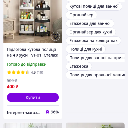
Кутові полиці для ванної
Органайзер
Етажерка для ванної
Органайзер для кухні
Етажерка на коліщатках
Полиці для кухні
Підлогова кутова полиця
на 4 яруси TVT-01. Стелаж
Полиця для ванної на присос
органайзер для ванної
Готово до відправки
Етажерка
кімнати. Біла, Чорна
4.9
(10)
Полиця для пральної машин
500
₴
400
₴
Купити
96%
Інтернет-магазин focus-shop