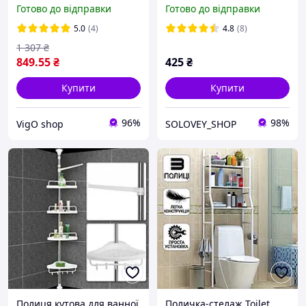
підлогова над пральною
ванни на колесах біла 4
Готово до відправки
Готово до відправки
машиною Органайзер у
полички |Складна
ванну Білий (2115)
полиця
5.0
(4)
4.8
(8)
1 307
₴
849
.55
₴
425
₴
Купити
Купити
96%
98%
VigO shop
SOLOVEY_SHOP
Полиця кутова для ванної
Поличка-стелаж Toilet