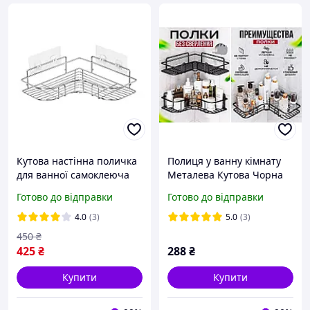
Кутова настінна поличка
Полиця у ванну кімнату
для ванної самоклеюча
Металева Кутова Чорна
срібна (NR0147_3)
на самоклейній основі
Готово до відправки
Готово до відправки
iC227
4.0
(3)
5.0
(3)
450
₴
425
₴
288
₴
Купити
Купити