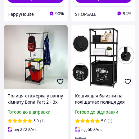
90%
94%
HappyHouse
SHOPSALE
Полиця-етажерка у ванну
Кошик для білизни на
кімнату Bona Part 2 - 3х
коліщатках полиця для
ярусний стелаж з
пральної машини
Готово до відправки
Готово до відправки
поличками для дрібних
компактна етажерка для
речей
ванної кімнати стелаж
5.0
(1)
5.0
(1)
для зберігання білизни
222
60
від
₴
/міс
від
₴
/міс
990
₴