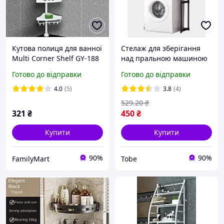
Кутова полиця для ванної
Стелаж для зберігання
Multi Corner Shelf GY-188
над пральною машиною
Біла FM227
AND-23-20 Лучшая цена
Готово до відправки
Готово до відправки
4.0
(5)
3.8
(4)
529
.20
₴
321
₴
450
₴
Купити
Купити
90%
90%
FamilyMart
Tobe