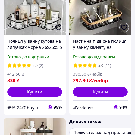
Полиця у ванну кутова на
Настінна підвісна полиця
липучках Чорна 26х26х5,5
у ванну кімнату на
см, навісна полиця для
самоклейці, набір 2 шт.
Готово до відправки
Готово до відправки
ванної кімнати, кутова
Чорна з золотом
поличка
5.0
(2)
5.0
(11)
412
.50
₴
390
.50
₴/набір
330
₴
292
.90
₴/набір
Купити
Купити
98%
94%
💙💛 24/7 buy цілодобовий магазин з топовими товарами 👌% 🚚 ⤵
«Fardous»
Дивись також
Полку стелаж над пральною