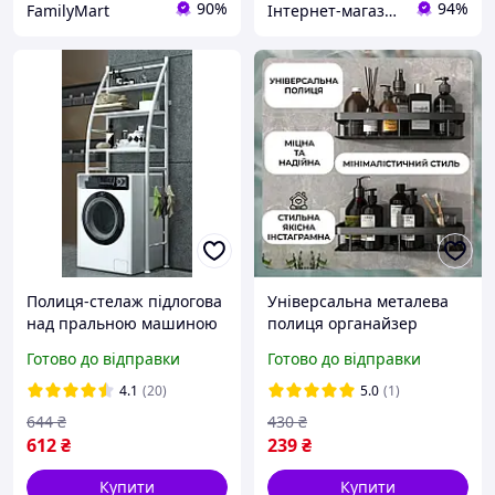
90%
94%
FamilyMart
Інтернет-магазин Bigs
Полиця-стелаж підлогова
Універсальна металева
над пральною машиною
полиця органайзер
152 см Біла HP227
настінний
Готово до відправки
Готово до відправки
4.1
(20)
5.0
(1)
644
₴
430
₴
612
₴
239
₴
Купити
Купити