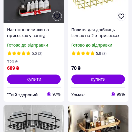
Настінні полички на
Полиця для дрібниць
присосках у ванну,
Lemax на 2-х присосках
душову кабінку коричневі
латунь 22,5x9,5x7,7 см
Готово до відправки
Готово до відправки
(XN-318-b)
(EBA-03743S OT)
5.0
(2)
5.0
(3)
720
₴
689
₴
70
₴
Купити
Купити
97%
99%
"Твій здоровий дім"
Хомакс