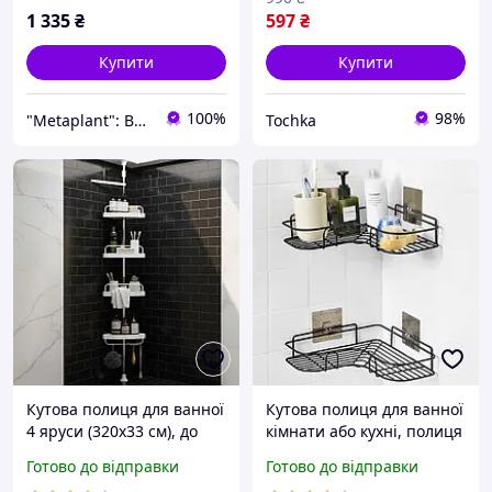
1 335
₴
597
₴
Купити
Купити
100%
98%
"Metaplant": Ваш сад у вашій кімнаті!
Tochka
Кутова полиця для ванної
Кутова полиця для ванної
4 яруси (320х33 см), до
кімнати або кухні, полиця
16кг, Multi Corner Shelf
кутова настінна з
Готово до відправки
Готово до відправки
GY-18 / Телескопічна
вантажопідйомністю до