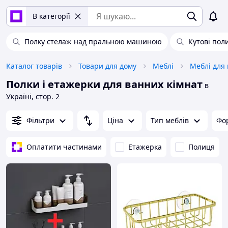
В категорії
Полку стелаж над пральною машиною
Кутові пол
Каталог товарів
Товари для дому
Меблі
Меблі для
Полки і етажерки для ванних кімнат
в
Україні, стор. 2
Фільтри
Ціна
Тип меблів
Фо
Оплатити частинами
Етажерка
Полиця