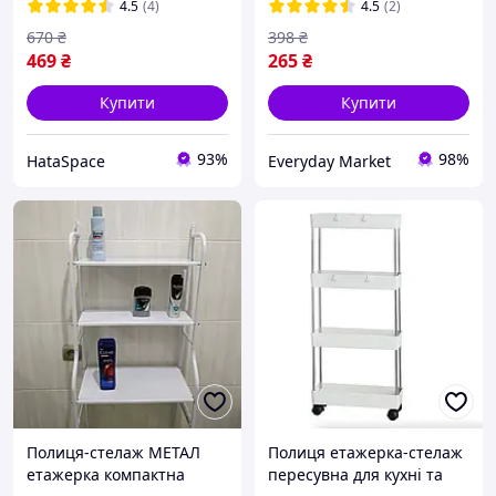
полиця у ванну
6кг
4.5
(4)
4.5
(2)
670
₴
398
₴
469
₴
265
₴
Купити
Купити
93%
98%
HataSpace
Everyday Market
Полиця-стелаж МЕТАЛ
Полиця етажерка-стелаж
етажерка компактна
пересувна для кухні та