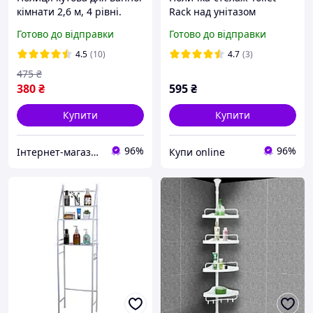
кімнати 2,6 м, 4 рівні.
Rack над унітазом
Кутова телескопічна
Готово до відправки
Готово до відправки
полиця. Полиця-
органайзер для ванної
4.5
(10)
4.7
(3)
кімнати.
475
₴
380
₴
595
₴
Купити
Купити
96%
96%
Інтернет-магазин Fantasticshop
Купи online