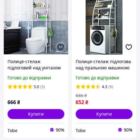
Полиця-стелаж
Полиця-стелаж підлогова
підлоговий над унітазом
над пральною машиною
Біла Лучшая цена
152 см Біла Лучшая цена
Готово до відправки
Готово до відправки
5.0
(5)
4.3
(9)
686
₴
666
₴
652
₴
Купити
Купити
90%
90%
Tobe
Tobe