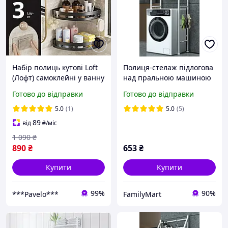
Набір полиць кутові Loft
Полиця-стелаж підлогова
(Лофт) самоклейні у ванну
над пральною машиною
кімнату на стіну
152 см Біла Уцінка!!!!
Готово до відправки
Готово до відправки
пластикові Чорний (3шт),
FM227
WUKE
5.0
(1)
5.0
(5)
89
від
₴
/міс
1 090
₴
890
₴
653
₴
Купити
Купити
99%
90%
***Pavelo***
FamilyMart