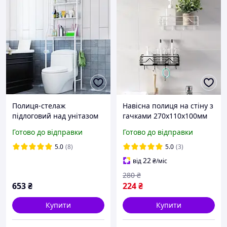
Полиця-стелаж
Навісна полиця на стіну з
підлоговий над унітазом
гачками 270х110х100мм
Біла FM227
Готово до відправки
Готово до відправки
5.0
(8)
5.0
(3)
22
від
₴
/міс
280
₴
653
₴
224
₴
Купити
Купити