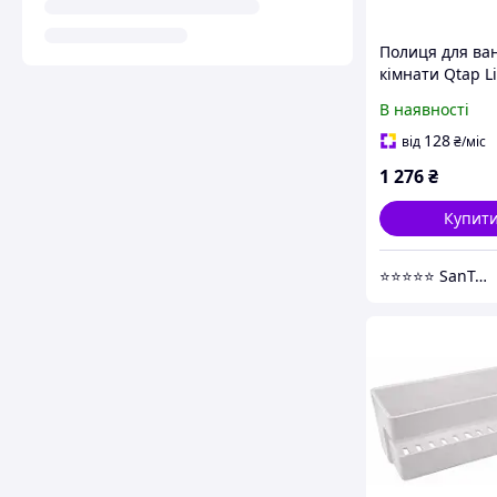
Полиця для ва
кімнати Qtap Li
CRM 1153
В наявності
128
від
₴
/міс
1 276
₴
Купит
⭐⭐⭐⭐⭐ SanTec