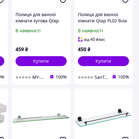
Полиця для ванної
Полиця для ванної
кімнати кутова Qtap
кімнати Qtap PL02 біла
PL01 біла
В наявності
В наявності
45
від
₴
/міс
459
₴
450
₴
Купити
Купити
0%
100%
100%
⭐⭐⭐⭐⭐ MY-HOME
⭐⭐⭐⭐⭐ SanTec