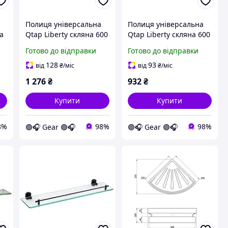
Полиця універсальна
Полиця універсальна
ва
Qtap Liberty скляна 600
Qtap Liberty скляна 600
мм QTLIBCRM1153
мм QTLIBBLM1153 Black
Готово до відправки
Готово до відправки
Chrome
128
93
від
₴
/міс
від
₴
/міс
1 276
₴
932
₴
Купити
Купити
8%
98%
98%
🟣🎧 Gear 🟣🎧
🟣🎧 Gear 🟣🎧