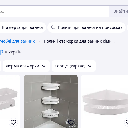
Знайти
Етажерка для ванної
Полиця для ванної на присосках
Меблі для ванних
Полки і етажерки для ванних кімнат Qtap
ap
в Україні
Форма етажерки
Корпус (каркас)