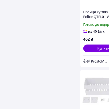
Полиця кутова
Police QTPL01 
пластикова
Готово до відп
швидкознімна 
для ванної та 
46
від
₴
/міс
кімнати
462
₴
Купит
👍🛒 ProstoMarket 👍🛒 мережа інтернет магазинів