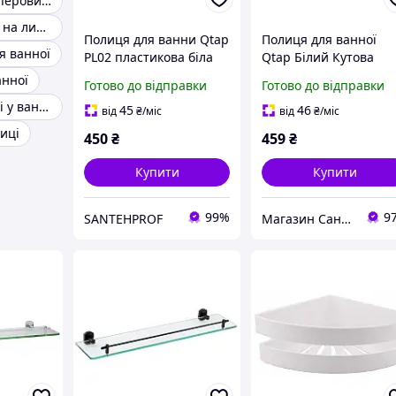
Тримач для паперових рушників
Полиці у ванну на липучках
Полиця для ванни Qtap
Полиця для ванної
я ванної
PL02 пластикова біла
Qtap Білий Кутова
(QTPL02)
Пластик (QTPL01)
анної
Готово до відправки
Готово до відправки
Настінні полиці у ванну кімнату
45
46
від
₴
/міс
від
₴
/міс
иці
450
₴
459
₴
Купити
Купити
99%
9
SANTEHPROF
Магазин Сантехнік