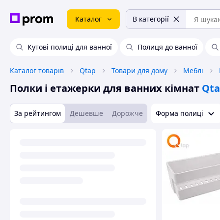
Каталог
В категорії
Кутові полиці для ванної
Полиця до ванної
Каталог товарів
Qtap
Товари для дому
Меблі
Полки і етажерки для ванних кімнат
Qt
За рейтингом
Дешевше
Дорожче
Форма полиці