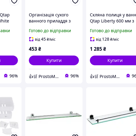
 Qtap
Організація сухого
Скляна полиця у ван
White
ванного приладдя з
Qtap Liberty 600 мм з
білою швидкознімною
бортиком для захисту
равки
Готово до відправки
Готово до відправки
настінна
полицею Qtap Police на
засобів гігієни від
душової
липкому трафареті
падіння та відколів.
45
128
від
₴
/міс
від
₴
/міс
453
₴
1 285
₴
и
Купити
Купити
96%
96%
9
👍🛒 ProstoMarket 👍🛒 мережа інтернет магазинів
👍🛒 ProstoMarket 👍🛒 мережа інтернет магазинів