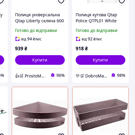
ну
Полиця універсальна
Полиця кутова Qtap
Qtap Liberty скляна 600
Police QTPL01 White
мм QTLIBBLM1153 Black
пластикова
Готово до відправки
Готово до відправки
швидкознімна в
душову на стіну біла
94
92
від
₴
/міс
від
₴
/міс
для ванної кімнати
939
₴
918
₴
Купити
Купити
6%
96%
98%
👍🛒 ProstoMarket 👍🛒 мережа інтернет магазинів
💛🛒 DobroMarket 💛🛒 мережа інтернет-магазинів