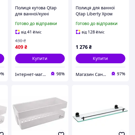
Полиця кутова Qtap
Полиця для ванної
для ванної/кухні
Qtap Liberty Хром
одноярусна пластикова
Пряма Латунь Скло
Готово до відправки
Готово до відправки
швидкознімна QTPL01
(QTLIBCRM1153)
біла
41
128
від
₴
/міс
від
₴
/міс
430
₴
409
₴
1 276
₴
Купити
Купити
9%
98%
97%
Інтернет-магазин «AquaComfort» ФОП Муха Є. Л.
Магазин Сантехнік