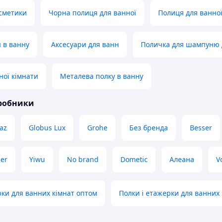
сметики
Чорна полиця для ванної
Полиця для ванної
 в ванну
Аксесуари для ванн
Поличка для шампуню 
ної кімнати
Металева полку в ванну
иробники
az
Globus Lux
Grohe
Без бренда
Besser
er
Yiwu
No brand
Dometic
Алеана
V
рки для ванних кімнат оптом
Полки і етажерки для ванних 