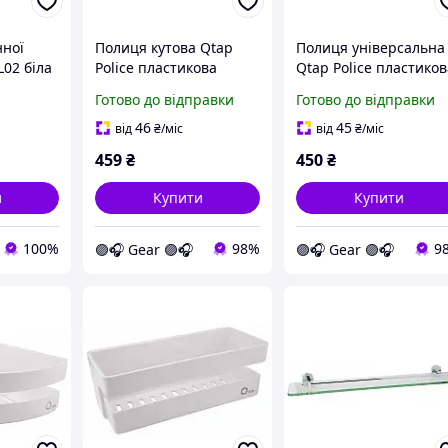
нної
Полиця кутова Qtap
Полиця універсальна
L02 біла
Police пластикова
Qtap Police пластико
QTPL01 White
QTPL02 White
Готово до відправки
Готово до відправки
46
45
від
₴
/міс
від
₴
/міс
459
₴
450
₴
и
Купити
Купити
100%
98%
9
🟣🎧 Gear 🟣🎧
🟣🎧 Gear 🟣🎧