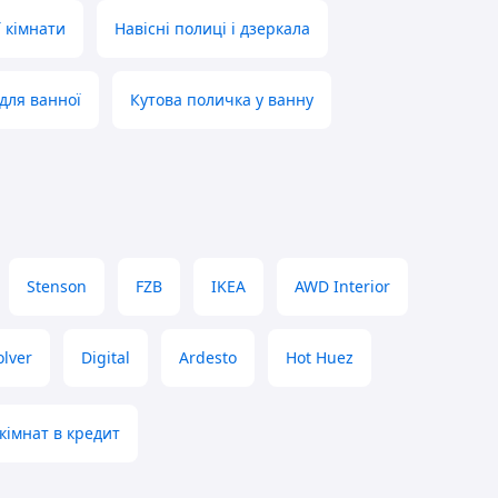
 кімнати
Навісні полиці і дзеркала
для ванної
Кутова поличка у ванну
Stenson
FZB
IKEA
AWD Interior
olver
Digital
Ardesto
Hot Huez
кімнат в кредит