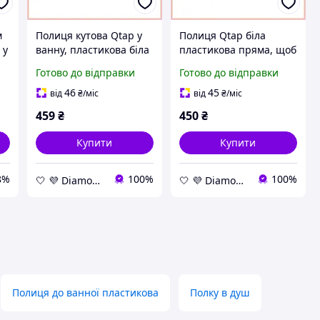
м
Полиця кутова Qtap у
Полиця Qtap біла
 у
ванну, пластикова біла
пластикова пряма, щоб
поличка на стіну
предмети залишалися
Готово до відправки
Готово до відправки
швидкознімна, решітка
сухими, швидкознімна
для душу зі зливом
для легкого догляду
46
45
від
₴
/міс
від
₴
/міс
459
₴
450
₴
Купити
Купити
8%
100%
100%
🤍 💜 Diamond 🤍 💜
🤍 💜 Diamond 🤍 💜
Полиця до ванної пластикова
Полку в душ