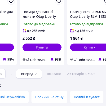
lice для
Полиця для ванної
Полиця скляна 600 м
кімнати Qtap Liberty
Qtap Liberty BLM 1153
скляна 60 см з
ванну під дзеркало
равки
Готово до відправки
Готово до відправки
бортиком під дзеркало
чорна з бортиком із
упах
хром на прихованому
латуні преміум
255
186
від
₴
/міс
від
₴
/міс
іла
кріпленні преміум.
2 552
₴
1 864
₴
и
Купити
Купити
98%
98%
9
💛🛒 DobroMarket 💛🛒 мережа інтернет-магазинів
💛🛒 DobroMarket 💛🛒 мережа інтернет-магазинів
3
...
Вперед
Показано 1 - 29 товарів з 500+
ж
ної нержавійка
Полички на стіну
Полиці в туалет