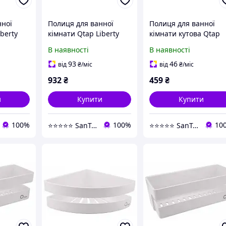
нної
Полиця для ванної
Полиця для ванної
berty
кімнати Qtap Liberty
кімнати кутова Qtap
BLM 1153 чорна
PL01 біла
В наявності
В наявності
93
46
від
₴
/міс
від
₴
/міс
932
₴
459
₴
и
Купити
Купити
100%
100%
10
⭐⭐⭐⭐⭐ SanTec
⭐⭐⭐⭐⭐ SanTec