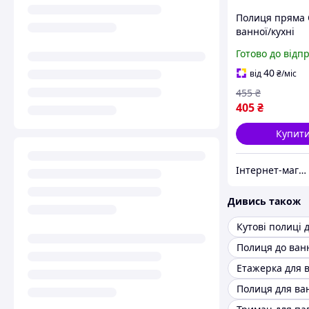
Полиця пряма 
ванної/кухні
одноярусна пл
Готово до відп
швидкознімна 
біла
40
від
₴
/міс
455
₴
405
₴
Купит
Інтернет-магазин «AquaComfort» ФОП Муха Є. Л.
Дивись також
Полиця до ван
Етажерка для 