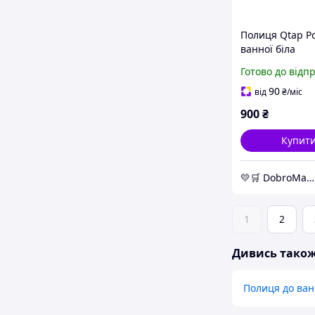
Полиця Qtap Po
ванної біла
швидкознімна
Готово до відп
пластикова на
липучках і шур
90
від
₴
/міс
універсальна б
900
₴
Купит
💛🛒 DobroMarket 💛🛒 мережа інтернет-магазинів
1
2
Дивись тако
Полиця до ван