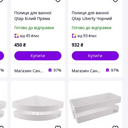
Полиця для ванної
Полиця для ванної
Qtap Білий Пряма
Qtap Liberty Чорний
Пластик (QTPL02)
Пряма Латунь Скло
Готово до відправки
Готово до відправки
(QTLIBBLM1153)
45
93
від
₴
/міс
від
₴
/міс
450
₴
932
₴
Купити
Купити
7%
97%
97%
Магазин Сантехнік
Магазин Сантехнік