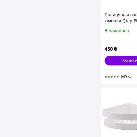
Полиця для ва
кімнати Qtap P
В наявності
450
₴
Купит
⭐⭐⭐⭐⭐ MY-HOME