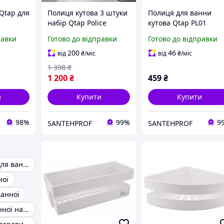
Qtap для
Полиця кутова 3 штуки
Полиця для ванни
набір Qtap Police
кутова Qtap PL01
астикова
пластикова QTPL013
пластикова біла
равки
Готово до відправки
Готово до відправки
PL02
White
(QTPL01)
200
46
від
₴
/міс
від
₴
/міс
1 398
₴
1 200
₴
459
₴
и
Купити
Купити
98%
99%
9
SANTEHPROF
SANTEHPROF
Кутові полиці для ванної
ної
ванної
Полиця для ванної на присосках