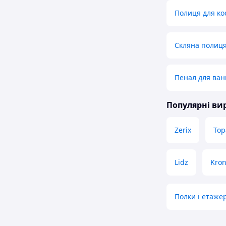
Полиця для ко
Скляна полиця
Пенал для ван
Популярні в
Zerix
Top
Lidz
Kron
Полки і етаже