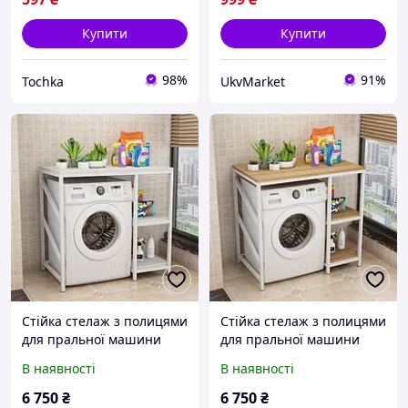
Купити
Купити
98%
91%
Tochka
UkvMarket
Стійка стелаж з полицями
Стійка стелаж з полицями
для пральної машини
для пральної машини
StepLoft Rack-285
StepLoft Rack-284
В наявності
В наявності
6 750
₴
6 750
₴