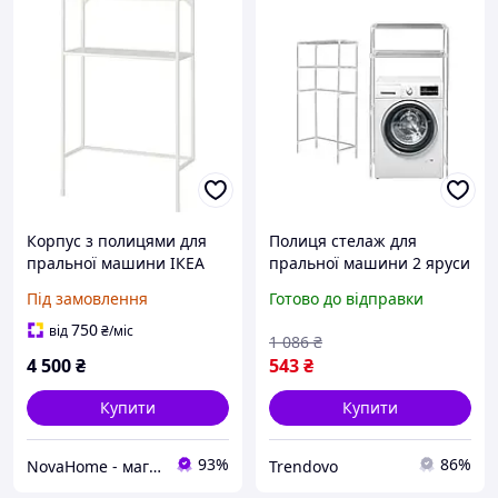
Корпус з полицями для
Полиця стелаж для
пральної машини ІКЕА
пральної машини 2 яруси
Корпус з полицями для
компактний органайзер
Під замовлення
Готово до відправки
пральної машини ENHET
для зберігання побутових
ЕНХЕТ білий, 80х30х129
речей
750
від
₴
/міс
1 086
₴
см 905.160.80
4 500
₴
543
₴
Купити
Купити
93%
86%
NovaHome - магазин товарів для дому і не тільки
Trendovo