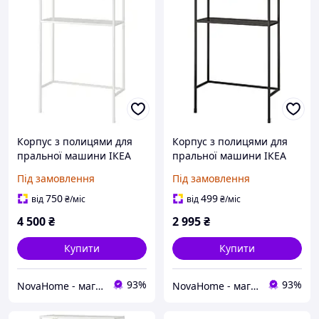
Корпус з полицями для
Корпус з полицями для
пральної машини ІКЕА
пральної машини ІКЕА
ENHET білий, 80х30х129
Корпус з полицями для
Під замовлення
Під замовлення
см 905.160.80
пральної машини ENHET
ЕНХЕТ антрацит,
750
499
від
₴
/міс
від
₴
/міс
80х30х129 см 405.160.92
4 500
₴
2 995
₴
Купити
Купити
93%
93%
NovaHome - магазин товарів для дому і не тільки
NovaHome - магазин товарів для дому і не тільки