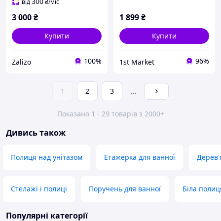
300
від
₴
/міс
3 000
₴
1 899
₴
Купити
Купити
100%
96%
Zalizo
1st Market
1
2
3
...
Показано 1 - 29 товарів з 2000+
Дивись також
Полиця над унітазом
Етажерка для ванної
Дерев
Стелажі і полиці
Поручень для ванної
Біла полиц
Популярні категорії