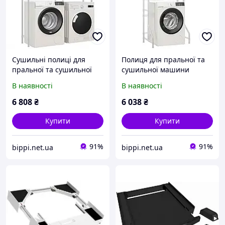
Сушильні полиці для
Полиця для пральної та
пральної та сушильної
сушильної машини
машин VEVOR, 4-ярусна з
VEVOR, 3-ярусна сушарка
В наявності
В наявності
поперечиною та гачками,
для білизни з
двоярусні регульовані
поперечиною та гачками,
6 808
₴
6 038
₴
полиці для
одноярусна регульована
Купити
Купити
91%
91%
bippi.net.ua
bippi.net.ua