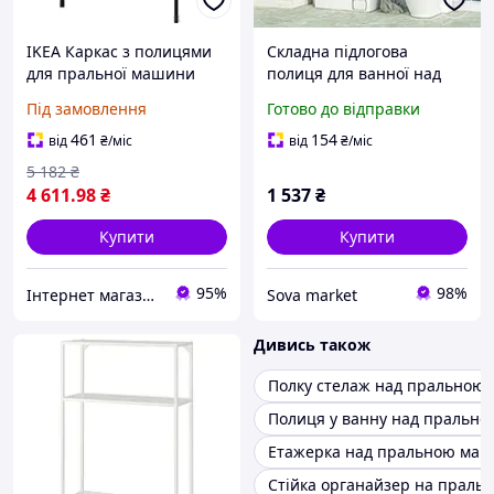
IKEA Каркас з полицями
Складна підлогова
для пральної машини
полиця для ванної над
ENHET (405.160.92)
пральною машиною або
Під замовлення
Готово до відправки
сушилкою 65х25х160, Біла
461
154
від
₴
/міс
від
₴
/міс
5 182
₴
4 611
.98
₴
1 537
₴
Купити
Купити
95%
98%
Інтернет магазин - Маркет
Sova market
Дивись також
Полку стелаж над пральною
Полиця у ванну над пральн
Етажерка над пральною ма
Стійка органайзер на праль