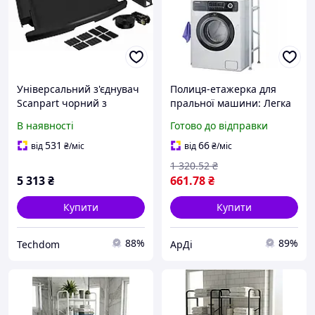
Універсальний з'єднувач
Полиця-етажерка для
Scanpart чорний з
пральної машини: Легка
полицею до пралки
конструкція та велика
В наявності
Готово до відправки
сушарки
місткість
531
66
від
₴
/міс
від
₴
/міс
1 320
.52
₴
5 313
₴
661
.78
₴
Купити
Купити
88%
89%
Techdom
АрДі