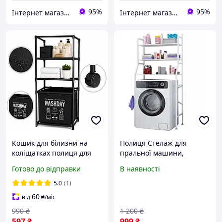
95%
95%
Інтернет магазин - Маркет
Інтернет магазин - Маркет
Кошик для білизни на
Полиця Стелаж для
коліщатках полиця для
пральної машини,
пральної машини
Підлогова біла
Готово до відправки
В наявності
компактна етажерка для
ванної кімнати стелаж
5.0
(1)
для зберігання білизни
60
від
₴
/міс
990
₴
1 200
₴
597
₴
999
₴