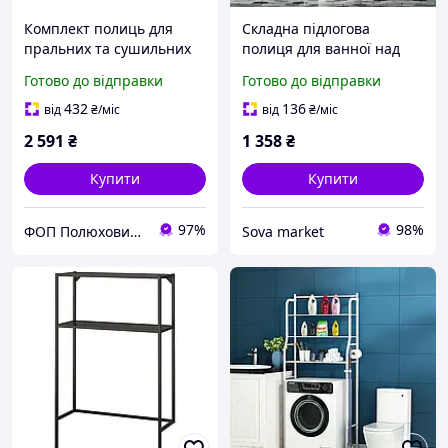
Комплект полиць для
Складна підлогова
пральних та сушильних
полиця для ванної над
машин Candy WSK1101/2
пральною машиною або
Готово до відправки
Готово до відправки
STD FM STCK KIT
туалетом 47х160х25, Біла
432
136
від
₴
/міс
від
₴
/міс
2 591
₴
1 358
₴
Купити
Купити
97%
98%
ФОП Полюхович Л.Г.
Sova market