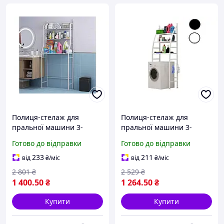
Полиця-стелаж для
Полиця-стелаж для
пральної машини 3-
пральної машини 3-
ярусна біла конструкція
ярусна органайзер для
Готово до відправки
Готово до відправки
для зберігання побутових
зберігання речей в
речей
ванній кімнаті
233
211
від
₴
/міс
від
₴
/міс
2 801
₴
2 529
₴
1 400
.50
₴
1 264
.50
₴
Купити
Купити