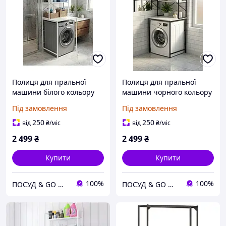
Полиця для пральної
Полиця для пральної
машини білого кольору
машини чорного кольору
70 см
70 см
Під замовлення
Під замовлення
250
250
від
₴
/міс
від
₴
/міс
2 499
₴
2 499
₴
Купити
Купити
100%
100%
ПОСУД & GO МАРКЕТ
ПОСУД & GO МАРКЕТ