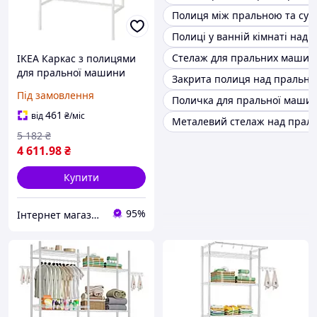
Полиця між пральною та с
Полиці у ванній кімнаті на
Стелаж для пральних машин
IKEA Каркас з полицями
для пральної машини
Закрита полиця над праль
ENHET (905.160.80)
Під замовлення
Поличка для пральної маши
461
від
₴
/міс
Металевий стелаж над пра
5 182
₴
4 611
.98
₴
Купити
95%
Інтернет магазин - Маркет