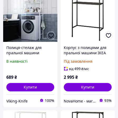
Полиця-стелаж для
Корпус з полицями для
пральної машини
пральної машини ІКЕА
ENHET антрацит,
В наявності
Під замовлення
80х30х129 см 405.160.92
499
від
₴
/міс
689
₴
2 995
₴
Купити
Купити
100%
93%
Viking-Knife
NovaHome - магазин товарів для дому і не тільки