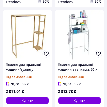
86%
86%
Trendovo
Trendovo
Полиця для пральної
Полиця для пральної
машини/туалету
машини з гачками, 65 x
TRINIDAD, бамбук/МДФ,
25 x 155 см
Під замовлення
Під замовлення
79 x 23 x 95 см
281
231
від
₴
/міс
від
₴
/міс
2 811
.01
₴
2 313
.78
₴
Купити
Купити