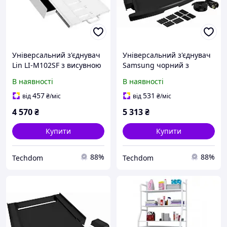
Універсальний з'єднувач
Універсальний з'єднувач
Lin LI-M102SF з висувною
Samsung чорний з
полицею для пралки
полицею для пральної
В наявності
В наявності
машини та сушарки
457
531
від
₴
/міс
від
₴
/міс
4 570
₴
5 313
₴
Купити
Купити
88%
88%
Techdom
Techdom