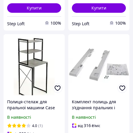
Купити
Купити
100%
100%
Step Loft
Step Loft
Полиця-стелаж для
Комплект полиць для
пральної машини Case
з'єднання пральних і
Індастріал
сушильних машин Candy
В наявності
В наявності
1600×675×300/460 мм
WSK1101/2 STD FM STCK
KIT
316
4.0
(1)
від
₴
/міс