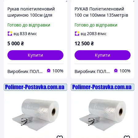
Рукав поліетиленовий
РУКАВ Поліетиленовий
шириною 100см (для
100 см 100мкм 135метрів
повітроводів діаметром
(ПВД первинний для
Готово до відправки
Готово до відправки
до 63см) 80мкм 170метрів
продуктів)
(з вторсировини)
833
2083
від
₴
/міс
від
₴
/міс
5 000
₴
12 500
₴
Купити
Купити
100%
100%
Виробник ПОЛІМЕР ПОСТАВКА
Виробник ПОЛІМЕР ПОСТАВКА