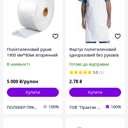
Поліетиленовий рукав
Фартух поліетиленовий
1900 мм*80мк вторинний
одноразовий без рукавів
Білий 80см х125 см 1шт
В наявності
Готово до відправки
Медичний одноразовий
фартух
5.0
(1)
5 000
₴/рулон
2
.78
₴
Купити
Купити
100%
100%
ПОЛІМЕР ПРАКТІК
ТОВ "Практик 2022": Інтернет-магазин медичних, офісних, канцелярських та господарських товарів