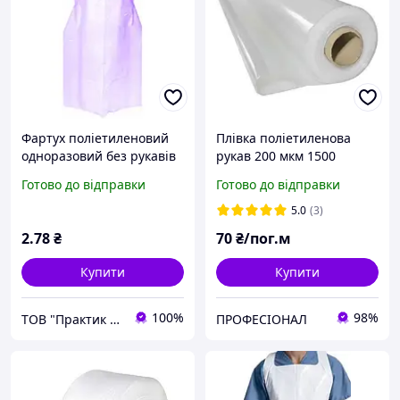
Фартух поліетиленовий
Плівка поліетиленова
одноразовий без рукавів
рукав 200 мкм 1500
Фіолетовий 80см х125 см
мм×100 м (24 кг)
Готово до відправки
Готово до відправки
1шт Одноразовий
захисний фартух
5.0
(3)
2
.78
₴
70
₴/пог.м
Купити
Купити
100%
98%
ТОВ "Практик 2022": Інтернет-магазин медичних, офісних, канцелярських та господарських товарів
ПРОФЕСІОНАЛ