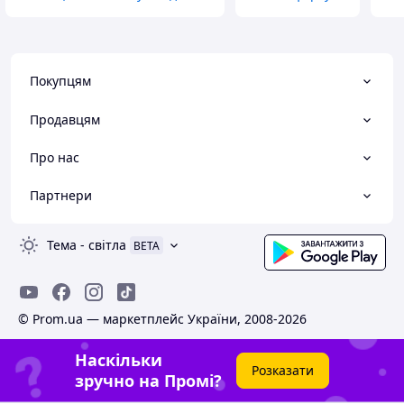
Покупцям
Продавцям
Про нас
Партнери
Тема
-
світла
BETA
© Prom.ua — маркетплейс України, 2008-2026
Наскільки
Розказати
зручно на Промі?