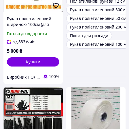
Поліетиленові рукави 12 см
Рукав поліетиленовий 300мм
Рукав поліетиленовий 50 см
Рукав поліетиленовий
шириною 100см (для
Рукав поліетиленовий 200 м
пакування рулонних
Готово до відправки
Плівка для розсади
матеріалів діаметром до
63см) 80мкм 170метрів (з
833
від
₴
/міс
Рукав поліетиленовий 100 м
вторсировини)
5 000
₴
Купити
100%
Виробник ПОЛІМЕР ПОСТАВКА