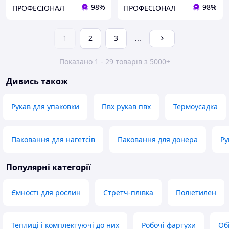
98%
98%
ПРОФЕСІОНАЛ
ПРОФЕСІОНАЛ
1
2
3
...
Показано 1 - 29 товарів з 5000+
Дивись також
Рукав для упаковки
Пвх рукав пвх
Термоусадка
Паковання для нагетсів
Паковання для донера
Ру
Популярні категорії
Ємності для рослин
Стретч-плівка
Поліетилен
Теплиці і комплектуючі до них
Робочі фартухи
Об