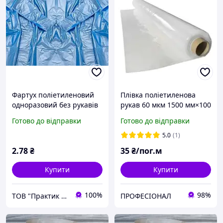
Фартух поліетиленовий
Плівка поліетиленова
одноразовий без рукавів
рукав 60 мкм 1500 мм×100
Синій 80см х125 см 1шт
м (13 кг)
Готово до відправки
Готово до відправки
Медичний одноразовий
фартух
5.0
(1)
2
.78
₴
35
₴/пог.м
Купити
Купити
100%
98%
ТОВ "Практик 2022": Інтернет-магазин медичних, офісних, канцелярських та господарських товарів
ПРОФЕСІОНАЛ