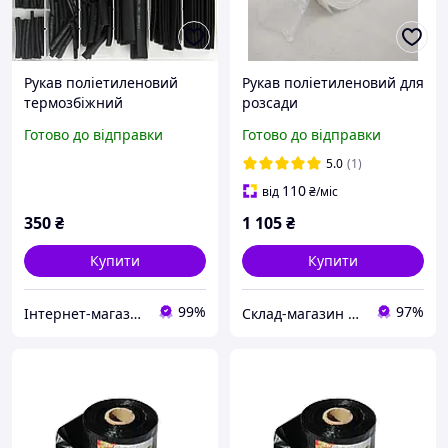
Рукав поліетиленовий
Рукав поліетиленовий для
термозбіжний
розсади
ізоляційний 127шт MAR-
10смх500м.Плівковий
Готово до відправки
Готово до відправки
POL M66562
стаканчик.
5.0
(1)
110
від
₴
/міс
350
₴
1 105
₴
Купити
Купити
99%
97%
Інтернет-магазин "DomTehno" ЗАВЖДИ НИЗЬКІ ЦІНИ
Склад-магазин "Свояк Group".