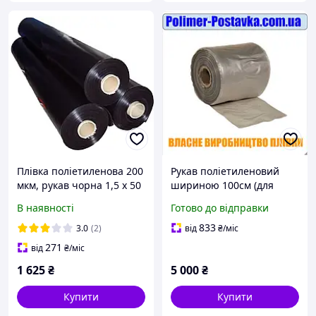
Плівка поліетиленова 200
Рукав поліетиленовий
мкм, рукав чорна 1,5 х 50
шириною 100см (для
м (вага рулона до 14 кг)
пакування рулонних
В наявності
Готово до відправки
матраців діаметром до
63см) 80мкм 170метрів (з
833
3.0
(2)
від
₴
/міс
вторсировини)
271
від
₴
/міс
1 625
₴
5 000
₴
Купити
Купити