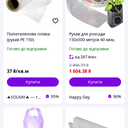
Поліетиленова плівка
Рукав для розсади
(рукав РЕ 150)
150х500 метрів 40 мкм,
поліетиленовий рукав
Готово до відправки
Готово до відправки
для розсади, мішки для
саджанців і полуниці
267
від
₴
/міс
2 486
.79
₴
37
₴/кв.м
1 604
.38
₴
Купити
Купити
95%
96%
🔥SOLRAY🔥 — тепла підлога від А до Я 🛠️🏠
Happy Day