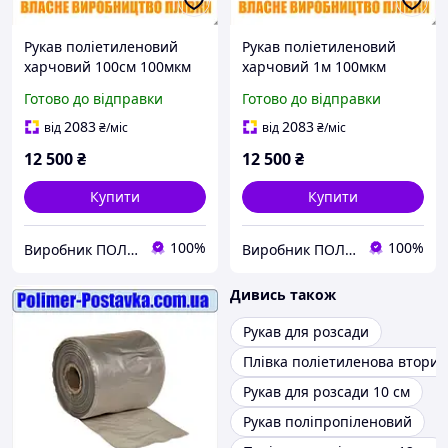
Рукав поліетиленовий
Рукав поліетиленовий
харчовий 100см 100мкм
харчовий 1м 100мкм
135метрів (ПВД
135метрів (ПВД
Готово до відправки
Готово до відправки
первинний харчовий)
первинний харчовий)
2083
2083
від
₴
/міс
від
₴
/міс
12 500
₴
12 500
₴
Купити
Купити
100%
100%
Виробник ПОЛІМЕР ПОСТАВКА
Виробник ПОЛІМЕР ПОСТАВКА
Дивись також
Рукав для розсади
Плівка поліетиленова втори
Рукав для розсади 10 см
Рукав поліпропіленовий