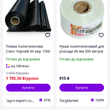
Плівка поліетиленова
Рукав поліетиленовий для
Союз Чорний 60 мкр 1500
розсади 80 мм 500 метрів
рукав 3х100 м Рукав
щільність 40 мкм (білий)
Готово до відправки
Готово до відправки
поліетиленовий чорний
Плівка технічна
180
від
₴
/міс
1 890
₴/рулон
1 795
.50
₴/рулон
915
₴
Купити
Купити
97%
100%
"agro-expert.com.ua": Ваш якісний урожай!
TorgMarket