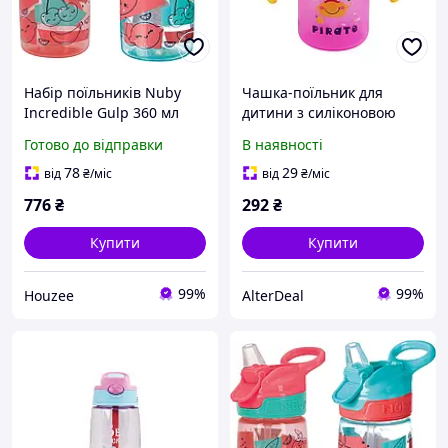
Набір поїльників Nuby
Чашка-поїльник для
Incredible Gulp 360 мл
дитини з силіконовою
силіконові для дітей від
соломинкою Little pirate
Готово до відправки
В наявності
18 місяців з ручкою та
MGZ-0335, 280 мл, Yellow
захистом від проливання
AlterDeal -thrilling-
78
29
від
₴
/міс
від
₴
/міс
unlimited-choice-
776
₴
292
₴
Купити
Купити
99%
99%
Houzee
AlterDeal