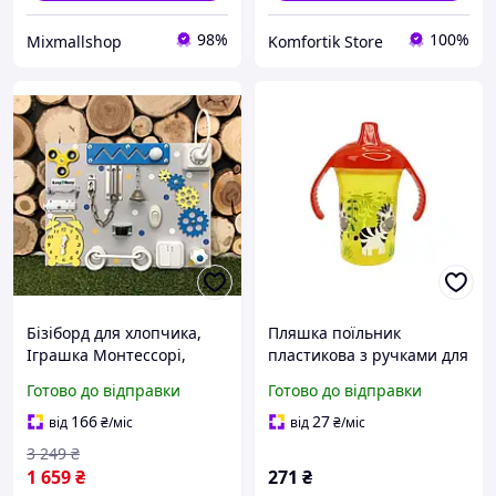
98%
100%
Mixmallshop
Komfortik Store
Бізіборд для хлопчика,
Пляшка поїльник
Іграшка Монтессорі,
пластикова з ручками для
Розвиваюча Дошка для
дітей "Зебра" MGZ-
Готово до відправки
Готово до відправки
Однорічної дитини 30х40
0323(Yellow) 250 мл /Svart/
синій-жовтий
-stunning-products-for-
166
27
від
₴
/міс
від
₴
/міс
life-
3 249
₴
1 659
₴
271
₴