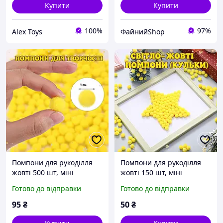
Купити
Купити
100%
97%
Alex Toys
ФайнийShop
Помпони для рукоділля
Помпони для рукоділля
жовті 500 шт, міні
жовті 150 шт, міні
помпони 1 см, набір для
помпони 1 см, набір для
Готово до відправки
Готово до відправки
творчості дітей та декору
творчості дітей та декору
95
₴
50
₴