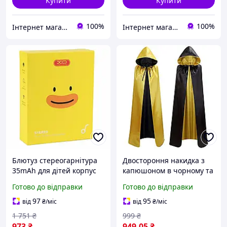
Купити
Купити
100%
100%
Інтернет магазин "Твори диво"
Інтернет магазин "Твори диво"
Блютуз стереогарнітура
Двостороння накидка з
35mAh для дітей корпус
капюшоном в чорному та
пластик колір жовтий
жовтому кольорах для
Готово до відправки
Готово до відправки
модель XO G6 TWS
дітей і дорослих
97
95
від
₴
/міс
від
₴
/міс
1 751
₴
999
₴
973
₴
949
.05
₴