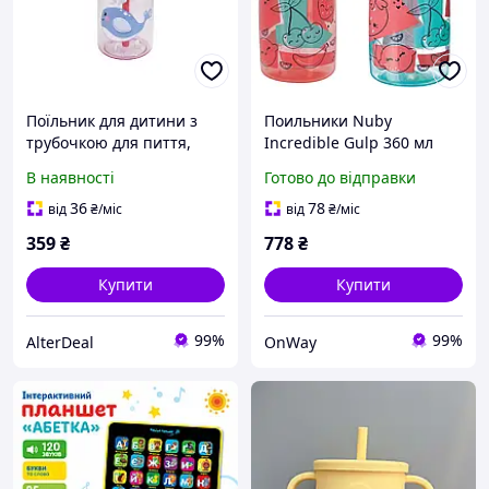
Поїльник для дитини з
Поильники Nuby
трубочкою для пиття,
Incredible Gulp 360 мл
тема Кіт MGZ-0303-4, 480
для дітей від 18 місяців 2
В наявності
Готово до відправки
мл AlterDeal -thrilling-
шт рожеві та зелені з
unlimited-choice-
м'яким носиком
36
78
від
₴
/міс
від
₴
/міс
359
₴
778
₴
Купити
Купити
99%
99%
AlterDeal
OnWay