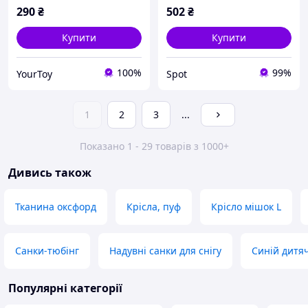
коричневий рожевий
290
₴
502
₴
жовтий синій білий
Купити
Купити
100%
99%
YourToy
Spot
1
2
3
...
Показано 1 - 29 товарів з 1000+
Дивись також
Тканина оксфорд
Крісла, пуф
Крісло мішок L
Санки-тюбінг
Надувні санки для снігу
Синій дитяч
Популярні категорії