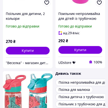
Поїльник для дитини, 2
Поильник-непроливайка
кольори
для дітей із трубочкою
Little pirate MGZ-0335
Готово до відправки
Готово до відправки
280мл жовтого кольору
UDstore -store-with-good-
29
від
₴
/міс
prices-
292
₴
270
₴
Купити
Купити
100%
UDstore 💝
"Веселка" - магазин дитячих іграшок
Дивись також
Поїлка непроливайка для діт
Поїлка для малюка
Поїлка дитяча з трубочкою
Поїльник з трубочкою для ді