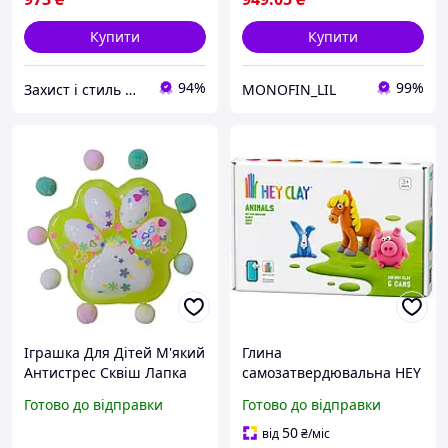
Купити
Купити
94%
99%
Захист і стиль — в одному магазині
MONOFIN_LIL
Іграшка Для Дітей М'який
Глина
Антистрес Сквіш Лапка
самозатвердювальна HEY
Котика Жовтого Кольору
CLAY Animaux De La Ferme
Готово до відправки
Готово до відправки
(ціна вказана за 1 штуку)
6 баночок для дітей 4-8
| YourToy
років кольору
50
від
₴
/міс