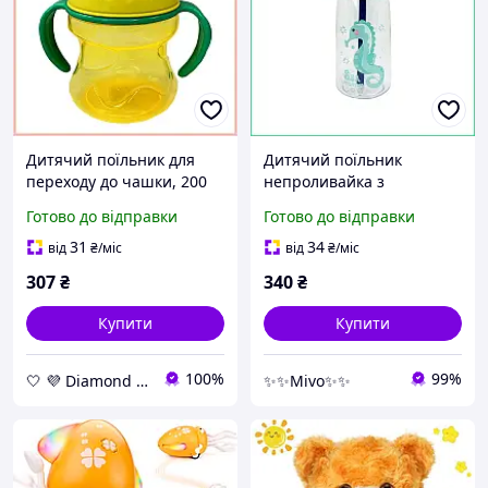
Дитячий поїльник для
Дитячий поїльник
переходу до чашки, 200
непроливайка з
мл, жовтий, з м'яким
трубочкою силіконовий
Готово до відправки
Готово до відправки
силіконовим носиком для
носик 480 мл
дітей від 6 місяців
пластиковий 6+ місяців
31
34
від
₴
/міс
від
₴
/міс
Коник MGZ-0303
307
₴
340
₴
Купити
Купити
100%
99%
🤍 💜 Diamond 🤍 💜
✨✨Mivo✨✨