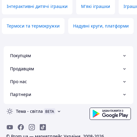
Інтерактивні дитячі іграшки
М'які іграшки
Іграш
Термоси та термокружки
Надувні круги, платформи
Покупцям
Продавцям
Про нас
Партнери
Тема
-
світла
BETA
© Prom.ua — маркетплейс України, 2008-2026