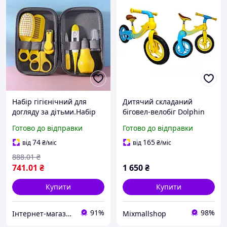
Набір гігієнічний для
Дитячий складаний
догляду за дітьми.Набір
біговел-велобіг Dolphin
приладдя 8 шт по догляду
Жовто-блакитного коліру
Готово до відправки
Готово до відправки
за дитиною, колір жовтий
для дітей віком від 2 до 5
років ,колеса 12 дюймів
74
165
від
₴
/міс
від
₴
/міс
888
.01
₴
741
.01
₴
1 650
₴
Купити
Купити
91%
98%
Інтернет-магазин Allegoriya
Mixmallshop