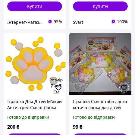
Купити
Купити
95%
100%
Інтернет-магазин дитячих іграшок бізібордів "EASY BUSY"
Svart
Іграшка Для Дітей М'який
Іграшка Сквіш таба лапка
Антистрес Сквіш Лапка
котяча лапка для дітей
Котика Жовтий колір
ЛипкаРожево жовта
Готово до відправки
Готово до відправки
(Розмір 7 см на 7 см) ||
AlexToys
200
₴
99
₴