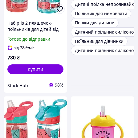
Дитячі поїлка непроливайки
Поїльник для немовляти
Поїлки для дитини
Набір із 2 пляшечок-
поїльників для дітей від
Дитячий поїльник силіконов
18 місяців 360 мл Nuby
Готово до відправки
Поїльник для дівчинки
Incredible Gulp Дитяча
пляшечка з м'яким
78
від
₴
/міс
Дитячий поїльник силіконов
носиком
780
₴
Купити
98%
Stock Hub