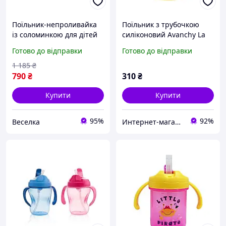
Поїльник-непроливайка
Поїльник з трубочкою
із соломинкою для дітей
силіконовий Avanchy La
від 9 місяців синій
Petite MISLCUPY для
Готово до відправки
Готово до відправки
жовтий 280 мл безпечні
дитини 6м+ жовтий
матеріали FLAME
1 185
₴
790
₴
310
₴
Купити
Купити
95%
92%
Веселка
Интернет-магазин "BabyTrade"