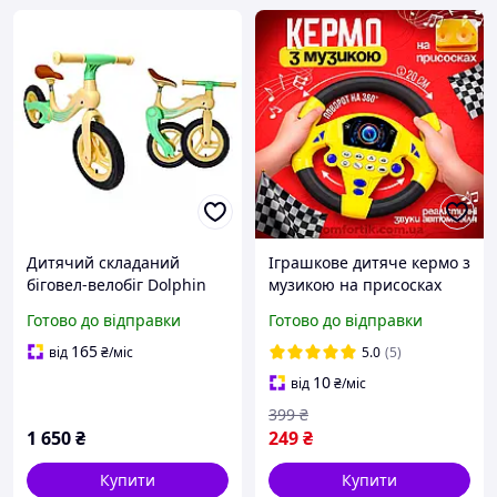
Дитячий складаний
Іграшкове дитяче кермо з
біговел-велобіг Dolphin
музикою на присосках
Жовто-салатового коліру
Іграшка кермо для дітей в
Готово до відправки
Готово до відправки
для дітей віком від 2 до 5
машину з кріпленням
років ,колеса 12 дюймів
Дитячий руль жовтий для
165
від
₴
/міс
5.0
(5)
хлопчика
10
від
₴
/міс
399
₴
1 650
₴
249
₴
Купити
Купити