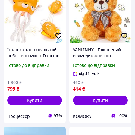
Іграшка танцювальний
VANLINNY - Плюшевий
робот-восьминіг Dancing
ведмедик жовтого
Squid 2025 жовтого
кольору для дітей 3+,
Готово до відправки
Готово до відправки
кольору для дітей
подарунок для хлопчиків і
дівчаток, 20 см
41
від
₴
/міс
1 300
₴
460
₴
799
₴
414
₴
Купити
Купити
97%
100%
Процессор
KOMOPA