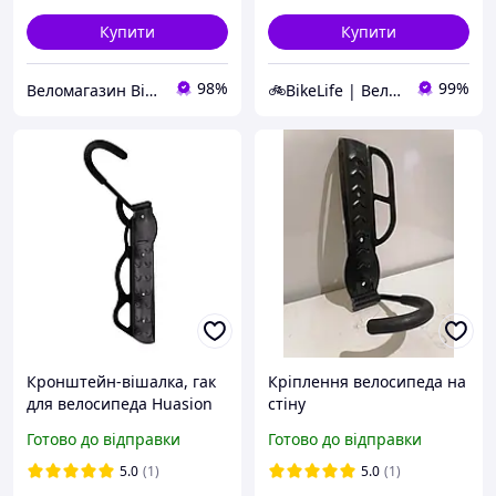
Купити
Купити
98%
99%
Веломагазин Bike-components.com.ua
🚲BikeLife | Велосипеди, запчастини, аксесуари та інструменти для них
Кронштейн-вішалка, гак
Кріплення велосипеда на
для велосипеда Huasion
стіну
H-L01A кріплення за
Готово до відправки
Готово до відправки
колесо
5.0
(1)
5.0
(1)