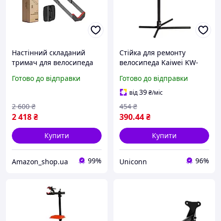
Настінний складаний
Стійка для ремонту
тримач для велосипеда
велосипеда Kaiwei KW-
Mimoke MMK11-01 з
7078-06, за задні пір я
Готово до відправки
Готово до відправки
поворотним механізмом,
кронштейн для
39
від
₴
/міс
зберігання велосипеда на
2 600
₴
454
₴
стіні
2 418
₴
390
.44
₴
Купити
Купити
99%
96%
Amazon_shop.ua
Uniconn