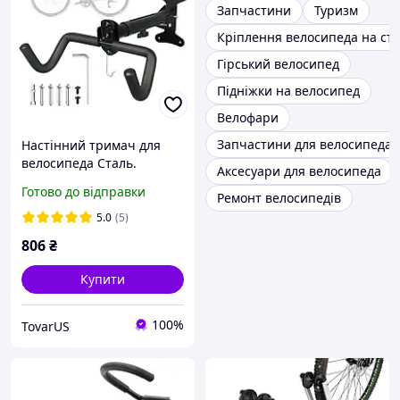
Запчастини
Туризм
Кріплення велосипеда на сті
Гірський велосипед
Підніжки на велосипед
Велофари
Запчастини для велосипеда
Настінний тримач для
велосипеда Сталь.
Аксесуари для велосипеда
Кріплення для зберігання
Готово до відправки
Ремонт велосипедів
велосипеда
5.0
(5)
806
₴
Купити
100%
TovarUS