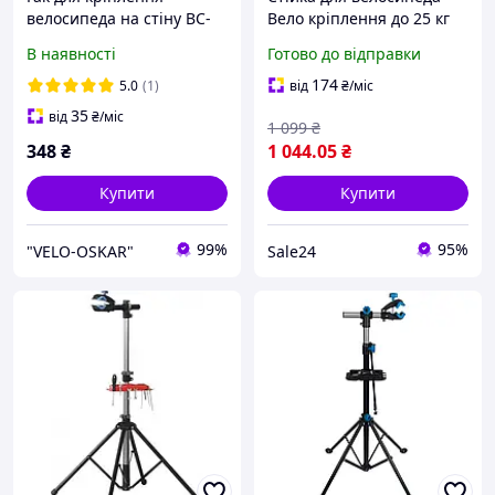
велосипеда на стіну BC-
Вело кріплення до 25 кг
B750 чорний / червоний
під 24/26/27,5/29/700С
В наявності
Готово до відправки
(FIX-011)
Розбірна Чорна
174
5.0
(1)
від
₴
/міс
35
від
₴
/міс
1 099
₴
348
₴
1 044
.05
₴
Купити
Купити
99%
95%
"VELO-OSKAR"
Sale24