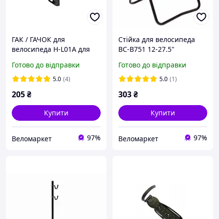
ГАК / ГАЧОК для
Стійка для велосипеда
велосипеда H-L01A для
BC-B751 12-27.5"
зберігання велосипеда на
Готово до відправки
Готово до відправки
стіні (стенд ) кріплення
велосипеда до стіни
5.0
(4)
5.0
(1)
205
₴
303
₴
Купити
Купити
97%
97%
Веломаркет
Веломаркет