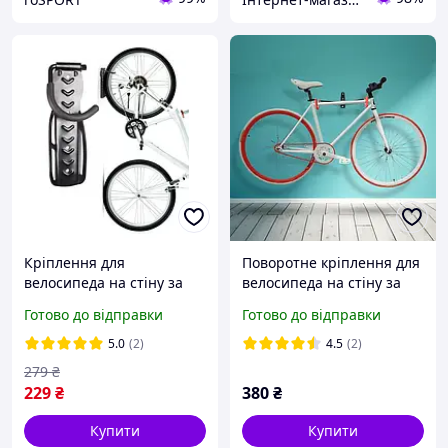
Кріплення для
Поворотне кріплення для
велосипеда на стіну за
велосипеда на стіну за
колесо, кронштейн,
раму регульоване
Готово до відправки
Готово до відправки
тримач велосипеда
5.0
(2)
4.5
(2)
279
₴
229
₴
380
₴
Купити
Купити