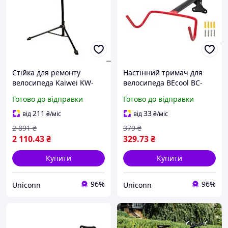
Стійка для ремонту
Настінний тримач для
велосипеда Kaiwei KW-
велосипеда BEcool BC-
7078-16, велика, з
B750
Готово до відправки
Готово до відправки
полицею
211
33
від
₴
/міс
від
₴
/міс
2 891
₴
379
₴
2 110
.43
₴
329
.73
₴
Купити
Купити
96%
96%
Uniconn
Uniconn