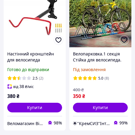
Настінний кронштейн
Велопарковка.1 секція
для велосипеда
Стійка для велосипеда.
(велотримач на стіну)
ПОРОШКОВЕ
Готово до відправки
Під замовлення
Bike Components BC-B750
ФАРБУВАННЯ
2.5
(2)
5.0
(8)
38
від
₴
/міс
400
₴
380
₴
350
₴
Купити
Купити
98%
99%
Веломагазин Bike-components.com.ua
🌟"КремСИЗ"Інтернет-магазин