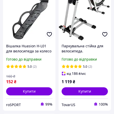
Вішалка Huasion Н-L01
Паркувальна стійка для
для велосипеда за колесо
велосипеда.
до 25 кг (3532)
Велопарковка для дому
Готово до відправки
Готово до відправки
на підлогу
5.0
(2)
5.0
(2)
186
від
₴
/міс
160
₴
152
₴
1 119
₴
Купити
Купити
99%
100%
roSPORT
TovarUS