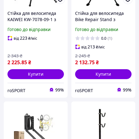
Стійка для велосипеда
Стійка для велосипеда
KAIWEI KW-7078-09-1 з
Bike Repair Stand з
полицею, чорний (STOY-
полицею, чорний (RS-100)
Готово до відправки
Готово до відправки
051)
223
від
₴
/міс
0.0
(1)
213
від
₴
/міс
2 343
₴
2 245
₴
2 225
.85
₴
2 132
.75
₴
Купити
Купити
99%
99%
roSPORT
roSPORT