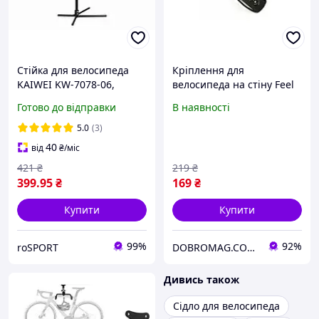
Стійка для велосипеда
Кріплення для
KAIWEI KW-7078-06,
велосипеда на стіну Feel
чорний (STV-001)
Fit Чорний
Готово до відправки
В наявності
5.0
(3)
40
від
₴
/міс
421
₴
219
₴
399
.95
₴
169
₴
Купити
Купити
99%
92%
roSPORT
DOBROMAG.COM.UA - ДОБРОМАГ
Дивись також
Сідло для велосипеда