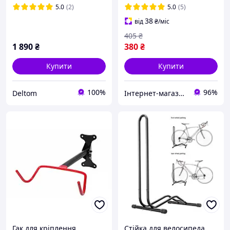
5.0
(2)
5.0
(5)
38
від
₴
/міс
405
₴
1 890
₴
380
₴
Купити
Купити
100%
96%
Deltom
Інтернет-магазин "Asbike"
Гак для кріплення
Стійка для велосипеда