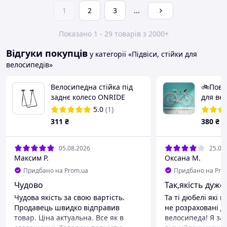
1
2
3
...
Показано 1 - 29 товарів з 2000+
Відгуки покупців
у категорії «Підвіси, стійки для
велосипедів»
Велосипедна стійка під
🚲Пово
заднє колесо ONRIDE
для ве
Stable
за рам
5.0
(1)
311
₴
380
₴
05.08.2026
25.06
Максим Р.
Оксана М.
Придбано на Prom.ua
Придбано на Pro
Чудово
Так,якість дуже
Чудова якість за свою вартість.
Та ті дюбелі які 
Продавець швидко відправив
не розраховані д
товар. Ціна актуальна. Все як в
велосипеда! Я за