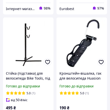
98%
97%
Інтернет-магазин Dayli Shop
Eurobest
Стійка (підставка) для
Кронштейн-вішалка, гак
велосипеда Bike Tools, під
для велосипеда Huasion
задній трикутник рами,
HL-07 кріплення за
Готово до відправки
Готово до відправки
регульована
колесо, з регулюванням
5.0
(1)
5.0
(1)
50
від
₴
/міс
495
₴
190
₴