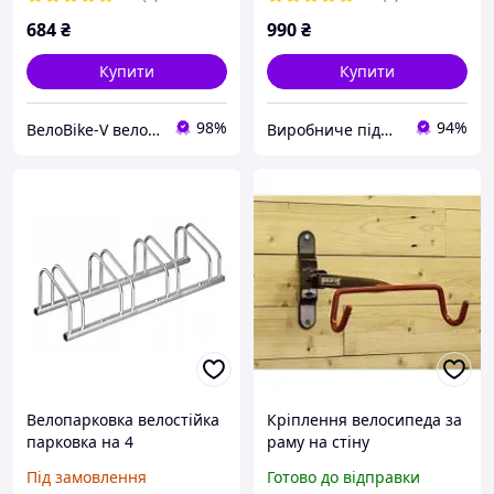
684
₴
990
₴
Купити
Купити
98%
94%
ВелоBike-V велосипеди та запчастини https://velobikelviv.com.ua/ua/
Виробниче підприємство HOMEPRO
Велопарковка велостійка
Кріплення велосипеда за
парковка на 4
раму на стіну
велосипеди
Hongsenbike HS-017
Під замовлення
Готово до відправки