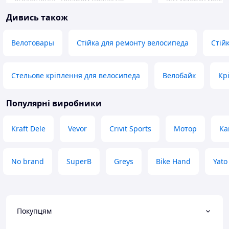
оголошенні. Товаром повністю
вісьмйорку можна
задоволений. Зі своєю функцією
також гарно трим
Дивись також
повністю справляється.
супер👍
Рекомендую до покупки.
Велотовары
Стійка для ремонту велосипеда
Стій
Стельове кріплення для велосипеда
Велобайк
Кр
Популярні виробники
Kraft Dele
Vevor
Crivit Sports
Мотор
Ka
No brand
SuperB
Greys
Bike Hand
Yato
Покупцям