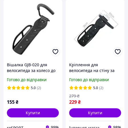
Вішалка GJB-020 для
Кріплення для
велосипеда за колесо до
велосипеда на стіну за
25 кг (GJB-020)
колесо, кронштейн,
Готово до відправки
Готово до відправки
тримач велосипеда
5.0
(2)
5.0
(2)
279
₴
155
₴
229
₴
Купити
Купити
99%
98%
roSPORT
Інтернет-магазин Dayli Shop