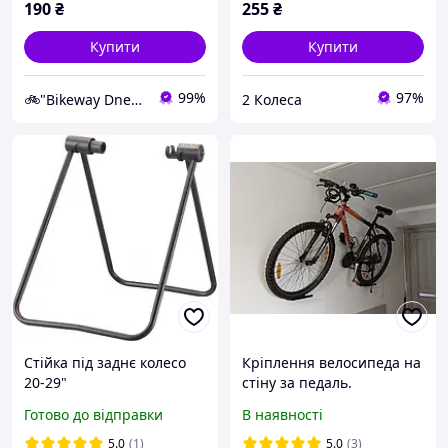
190
₴
255
₴
Купити
Купити
99%
97%
🚲"Bikeway Dnepr" склад-магазин велосипедів та комплектуючих
2 Колеса
Стійка під заднє колесо
Кріплення велосипеда на
20-29"
стіну за педаль.
Готово до відправки
В наявності
5.0
(1)
5.0
(3)