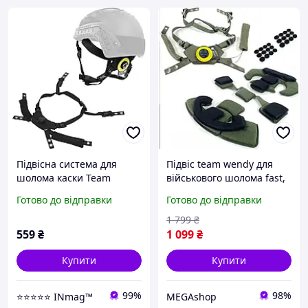
Підвісна система для
Підвіс team wendy для
шолома каски Team
військового шолома fast,
Wendy, MICH, PASGT
підвісна система для
Готово до відправки
Готово до відправки
(Чорний)
тактичної каски
1 799
₴
559
₴
1 099
₴
Купити
Купити
99%
98%
⭐️⭐️⭐️⭐️⭐️ INmag™
MEGAshop