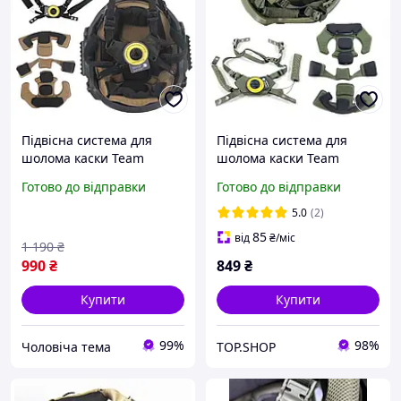
Підвісна система для
Підвісна система для
шолома каски Team
шолома каски Team
Wendy, підвіс для
Wendy, підвіс для
Готово до відправки
Готово до відправки
тактичного шолома Фаст
тактичного шолома Фаст
PASGT MICH 2000 FAST
PASGT MICH FAST
5.0
(2)
85
від
₴
/міс
1 190
₴
990
₴
849
₴
Купити
Купити
99%
98%
Чоловіча тема
TOP.SHOP