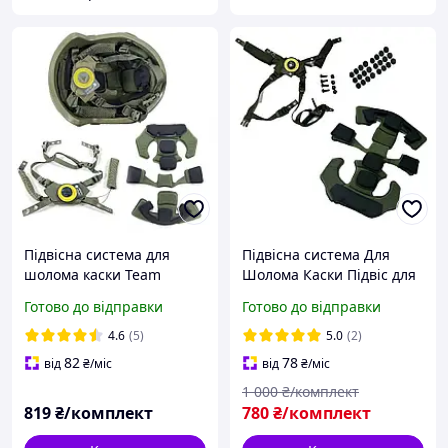
Підвісна система для
Підвісна система Для
шолома каски Team
Шолома Каски Підвіс для
Wendy, підвіс для
Тактичного Шолома Фаст
Готово до відправки
Готово до відправки
тактичного шолома Фаст
PASGT Fast Wendy Cam Fit
PASGT FAST MICH Wendy
4.6
(5)
5.0
(2)
82
78
від
₴
/міс
від
₴
/міс
1 000
₴/комплект
819
₴/комплект
780
₴/комплект