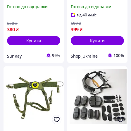
FAST MICH Койот
Стропа підборіддя FAST,
Готово до відправки
Готово до відправки
MICH, PASGT Wendy,
чорний
40
від
₴
/міс
650
₴
599
₴
380
₴
399
₴
Купити
Купити
99%
100%
SunRay
Shop_Ukraine