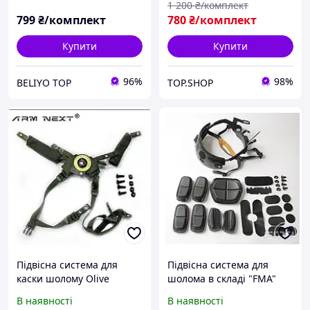
1 200
₴/комплект
799
₴/комплект
780
₴/комплект
Купити
Купити
96%
98%
BELIYO TOP
TOP.SHOP
Підвісна система для
Підвісна система для
каски шолому Olive
шолома в складі "FMA"
Підвісна система для
В наявності
В наявності
каски Fast Чорна AIR ARI