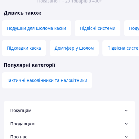
Показано 1 - 29 товарів з 400+
Дивись також
Подушки для шолома каски
Підвісні системи
Поду
Підкладки каска
Демпфер у шолом
Підвісна сист
Популярні категорії
Тактичні наколінники та налокітники
Покупцям
Продавцям
Про нас