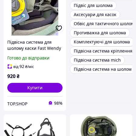
Підвіс для шолома
Аксесуари для касок
Обвіс для тактичного шолом
Противажка для шолома
Комплектуючі для шолома
Підвісна система для
шолому каски Fast Wendy
Підвісна система кріплення 
Cam Fit підвіс для
Готово до відправки
Підвісна система mich
тактичного шолому Фаст
PASGT
92
від
₴
/міс
Підвісна система на шолом ка
920
₴
Купити
98%
TOP.SHOP