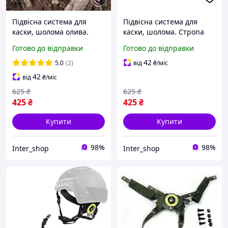
Підвісна система для
Підвісна система для
каски, шолома олива.
каски, шолома. Стропа
Стропа підборіддя FAST,
підборіддя FAST, MICH,
Готово до відправки
Готово до відправки
MICH, PASGT Wendy,
PASGT Wendy, чорний
чорний
42
5.0
(2)
від
₴
/міс
42
від
₴
/міс
625
₴
625
₴
425
₴
425
₴
Купити
Купити
98%
98%
Inter_shop
Inter_shop