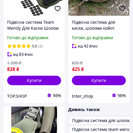
Підвісна система Team
Підвісна система для
Wendy Для Каски Шолом
каски, шолома койот.
Підвіс Для Тактичного
Стропа підборіддя FAST,
Готово до відправки
Готово до відправки
Шолома Fast Фаст Cam Fit
MICH, PASGT Wendy,
чорний
42
5.0
(2)
від
₴
/міс
83
від
₴
/міс
1 200
₴
625
₴
828
₴
425
₴
Купити
Купити
98%
98%
TOP.SHOP
Inter_shop
Дивись також
Підвісна система для шолома
Підвісна система team wendy