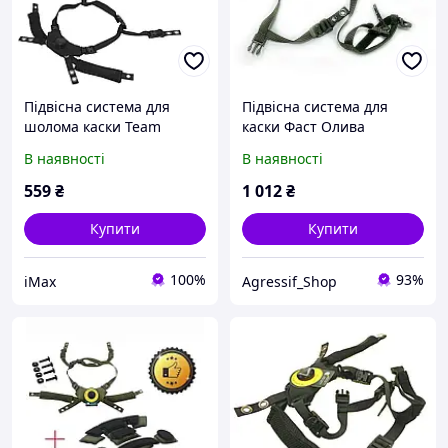
Підвісна система для
Підвісна система для
шолома каски Team
каски Фаст Олива
Wendy, MICH, PASGT
В наявності
В наявності
(Black)
559
₴
1 012
₴
Купити
Купити
100%
93%
iMax
Agressif_Shop