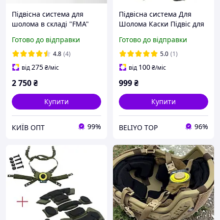
Підвісна система для
Підвісна система Для
шолома в складі "FMA"
Шолома Каски Підвіс для
Підвісна система для
Тактичного Шолома Фаст
Готово до відправки
Готово до відправки
каски Fast Чорна
PASGT Fast Wendy Кавер
для шолома піксель
4.8
(4)
5.0
(1)
275
100
від
₴
/міс
від
₴
/міс
2 750
₴
999
₴
Купити
Купити
99%
96%
КИЇВ ОПТ
BELIYO TOP