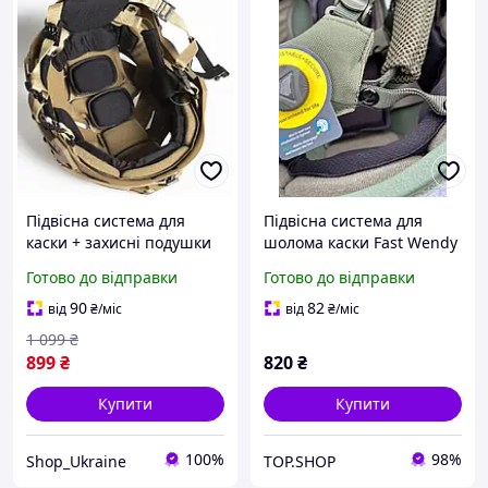
Підвісна система для
Підвісна система для
каски + захисні подушки
шолома каски Fast Wendy
для шолома Team Wendy
Cam Fit підвіс для
Готово до відправки
Готово до відправки
Cam.Підвіс протиударні
тактичного шолома Фаст
подушки в каску
PASGT
90
82
від
₴
/міс
від
₴
/міс
1 099
₴
899
₴
820
₴
Купити
Купити
100%
98%
Shop_Ukraine
TOP.SHOP