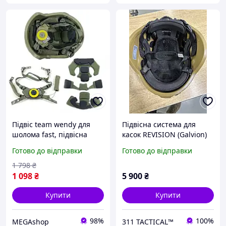
Підвіс team wendy для
Підвісна система для
шолома fast, підвісна
касок REVISION (Galvion)
система для тактичної
Viper Modular Suspension
Готово до відправки
Готово до відправки
каски
System (MSS)
1 798
₴
1 098
₴
5 900
₴
Купити
Купити
98%
100%
MEGAshop
311 TACTICAL™