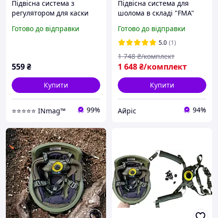
Підвісна система з
Підвісна система для
регулятором для каски
шолома в складі "FMA"
FAST, MICH, PASGT, Team
Підвісна система для
Готово до відправки
Готово до відправки
Wendy (Олива)
каски Fast Чорна AIR
5.0
(1)
1 748
₴/комплект
559
₴
1 648
₴/комплект
Купити
Купити
99%
94%
⭐️⭐️⭐️⭐️⭐️ INmag™
Айріс