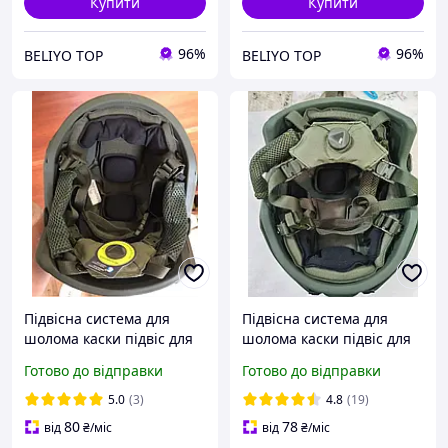
Купити
Купити
96%
96%
BELIYO TOP
BELIYO TOP
Підвісна система для
Підвісна система для
шолома каски підвіс для
шолома каски підвіс для
тактичного шолома Фаст
тактичного шолома Фаст
Готово до відправки
Готово до відправки
PASGT Fast MICH Wendy
PASGT Fast MICH Wendy
Cam Fit
Cam Fit
5.0
(3)
4.8
(19)
80
78
від
₴
/міс
від
₴
/міс