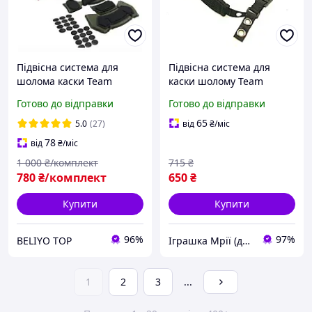
Підвісна система для
Підвісна система для
шолома каски Team
каски шолому Team
Wendy, підвіс для
Wendy Black susp-TD
Готово до відправки
Готово до відправки
тактичного шолома Фаст
PASGT FAST MICH Wendy
65
5.0
(27)
від
₴
/міс
Cam Fit
78
від
₴
/міс
1 000
₴/комплект
715
₴
780
₴/комплект
650
₴
Купити
Купити
96%
97%
BELIYO TOP
Іграшка Мрії (дитячі, авто, туризм)
1
2
3
...