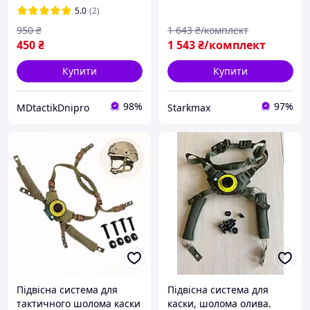
5.0
(2)
950
₴
1 643
₴/комплект
450
₴
1 543
₴/комплект
Купити
Купити
98%
97%
MDtactikDnipro
Starkmax
Підвісна система для
Підвісна система для
тактичного шолома каски
каски, шолома олива.