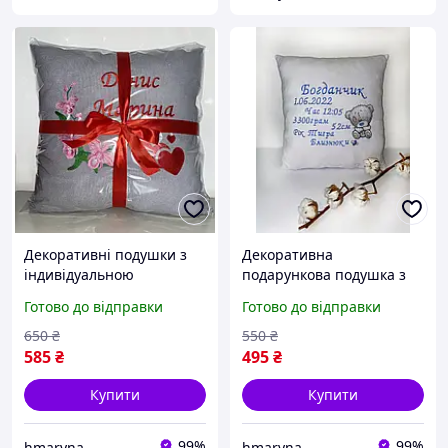
Декоративні подушки з
Декоративна
індивідуальною
подарункова подушка з
вишивкою під
індивідуальною
Готово до відправки
Готово до відправки
замовлення 40*40 см
вишивкою серцем під
подарунок для шефа,
замовлення для
650
₴
550
₴
колеги, чоловіка.
закоханих, дівчини,
585
₴
495
₴
дружини
Купити
Купити
99%
99%
hmaryna
hmaryna