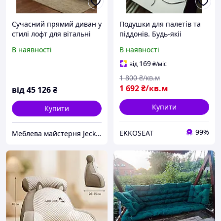
Сучасний прямий диван у
Подушки для палетів та
стилі лофт для вітальні
піддонів. Будь-якіі
"Клич" нерозкладний
розміри та кольори.
В наявності
В наявності
дерев'яний з подушками,
Тканини меблеві, є і
під замовлення
водонепроникні. TM
169
від
₴
/міс
EKKOSEAT
1 800
₴/кв.м
1 692
₴/кв.м
від
45 126
₴
Купити
Купити
99%
EKKOSEAT
Меблева майстерня JecksonLOFT