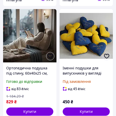
Ортопедична подушка
Іменні подушки для
під спину, 60х40х25 см,
випускників у вигляді
Бежевий / Подушка для
сердечка під замовлення
Готово до відправки
Під замовлення
дивану / Подушка-крісло
для читання з
83
45
від
₴
/міс
від
₴
/міс
підлокітниками та
1 184
.29
₴
валиком
829
₴
450
₴
Купити
Купити