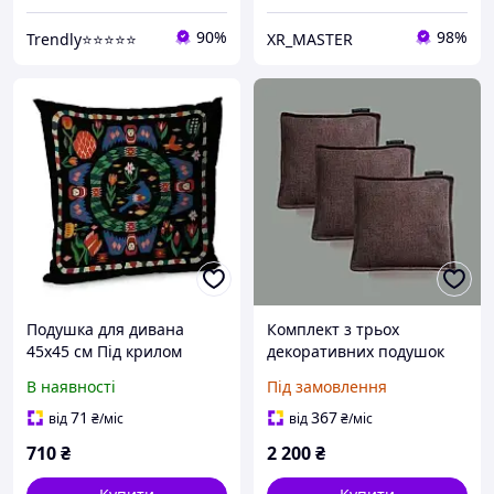
90%
98%
Trendly⭐⭐⭐⭐⭐
XR_MASTER
Подушка для дивана
Комплект з трьох
45х45 см Під крилом
декоративних подушок
Stella Soft, розмір 35х35см
В наявності
Під замовлення
71
367
від
₴
/міс
від
₴
/міс
710
₴
2 200
₴