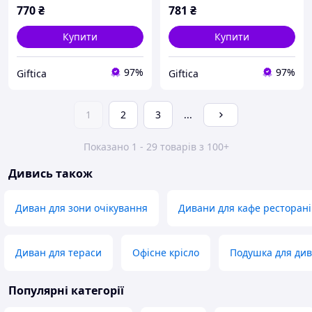
подарунок
770
₴
781
₴
Купити
Купити
97%
97%
Giftica
Giftica
1
2
3
...
Показано 1 - 29 товарів з 100+
Дивись також
Диван для зони очікування
Дивани для кафе ресторані
Диван для тераси
Офісне крісло
Подушка для див
Популярні категорії