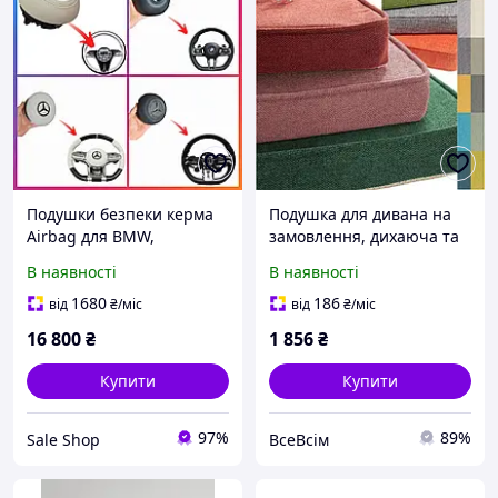
Подушки безпеки керма
Подушка для дивана на
Airbag для BMW,
замовлення, дихаюча та
Mercedes-Benz, Audi,
зручна, для меблів,
В наявності
В наявності
Porsche, VW Шкіра,
тераси, подушка для
пластик, алькантара | У
сидіння великого крісла
1680
186
від
₴
/міс
від
₴
/міс
наявності та під
для меблів, кухня або
16 800
₴
1 856
₴
замовлення
Купити
Купити
97%
89%
Sale Shop
ВсеВсім