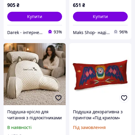
905
₴
651
₴
Купити
Купити
93%
96%
Darek - інтернет-магазин подарунків та декору для дому
Maks Shop- надійний та перспективний інтернет магазин сумок та аксесуарів
Подушка-крісло для
Подушка декоративна з
читання з підлокітниками
принтом «Під крилом»
та валиком, 60х40х25 см,
50х24 см, оксамит
В наявності
Під замовлення
Бежевий / Подушка для
(велюр), для дивана,