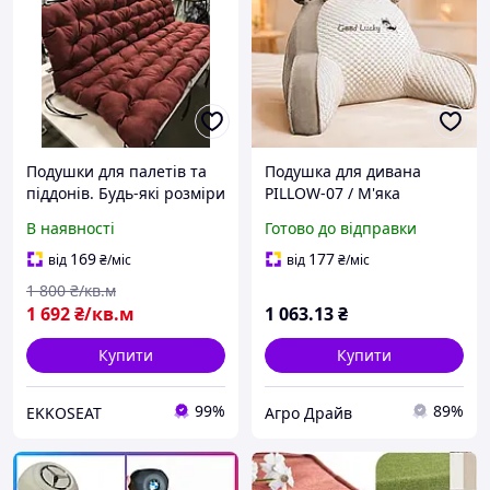
Подушки для палетів та
Подушка для дивана
піддонів. Будь-які розміри
PILLOW-07 / М'яка
та кольори. Тканини
подушка для читання /
В наявності
Готово до відправки
меблеві, є і
Ортопедична подушка
водонепроникні. TM
під спину
169
177
від
₴
/міс
від
₴
/міс
EKKOSEAT
1 800
₴/кв.м
1 692
₴/кв.м
1 063
.13
₴
Купити
Купити
99%
89%
EKKOSEAT
Агро Драйв