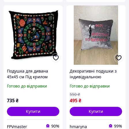
Подушка для дивана
Декоративні подушки з
45х45 см Під крилом
індивідуальною
вишивкою під
Готово до відправки
Готово до відправки
замовлення для дівчини,
бабусі, доньки, віночки,
550
₴
дружини, чоловіка.
735
₴
495
₴
Купити
Купити
90%
99%
FPVmaster
hmaryna