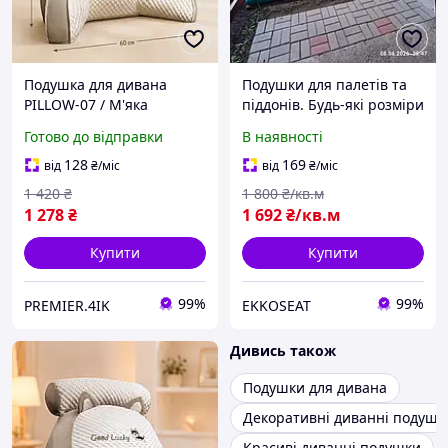
Подушка для дивана
Подушки для палетів та
PILLOW-07 / М'яка
піддонів. Будь-які розміри
подушка для читання /
та кольори. Тканини
Готово до відправки
В наявності
Ортопедична подушка
меблеві, є і
під спину
водонепроникні. TM
128
169
від
₴
/міс
від
₴
/міс
EKKOSEAT
1 420
₴
1 800
₴/кв.м
1 278
₴
1 692
₴/кв.м
Купити
Купити
99%
99%
PREMIER.4IK
EKKOSEAT
Дивись також
Подушки для дивана
Декоративні диванні подушк
Красиві диванні подушки