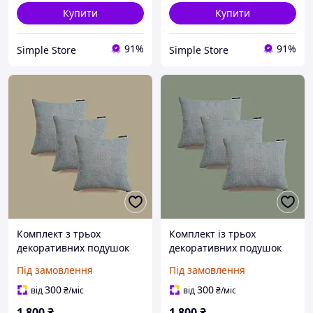
Купити
Купити
91%
91%
Simple Store
Simple Store
Комплект з трьох
Комплект із трьох
декоративних подушок
декоративних подушок
Anima Soft, розмір
Anima Soft, розмір
Під замовлення
Під замовлення
35х35см
30х40см
300
300
від
₴
/міс
від
₴
/міс
1 800
₴
1 800
₴