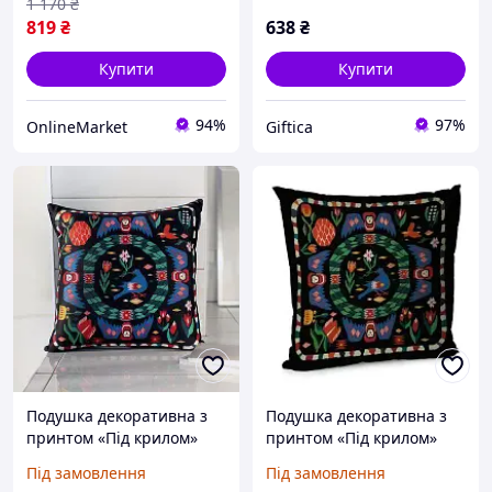
дивану / Ортопедична
подарунок
1 170
₴
подушка під спину
819
₴
638
₴
Купити
Купити
94%
97%
OnlineMarket
Giftica
Подушка декоративна з
Подушка декоративна з
принтом «Під крилом»
принтом «Під крилом»
45х45 см, тканина Soft,
45х45 см, оксамит
Під замовлення
Під замовлення
для дивана, подарунок
(велюр), для дивана,