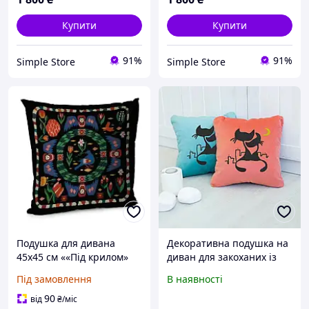
Купити
Купити
91%
91%
Simple Store
Simple Store
Подушка для дивана
Декоративна подушка на
45х45 см ««Під крилом»
диван для закоханих із
принтом «Коти під
Під замовлення
В наявності
місяцем» флок
90
від
₴
/міс