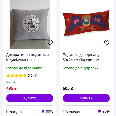
Декоративна подушка з
Подушка для дивану
індивідуальною
50х24 см Під крилом
вишивкою під
Готово до відправки
Готово до відправки
замовлення 40*40см
подарунок для шефа,
5.0
(2)
колеги, чоловіка.
550
₴
495
₴
605
₴
Купити
Купити
99%
90%
hmaryna
FPVmaster