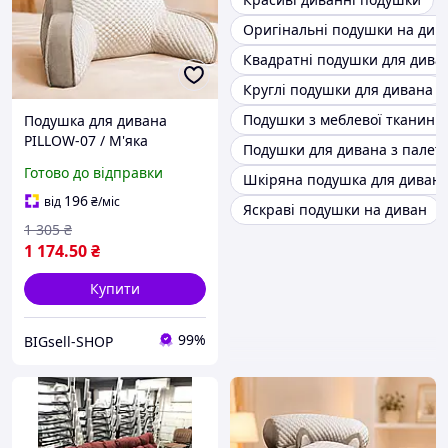
Оригінальні подушки на див
Квадратні подушки для дива
Круглі подушки для дивана
Подушки з меблевої тканини
Подушка для дивана
PILLOW-07 / М'яка
Подушки для дивана з палет
подушка для читання /
Готово до відправки
Шкіряна подушка для диван
Ортопедична подушка
під спину
196
від
₴
/міс
Яскраві подушки на диван
1 305
₴
1 174
.50
₴
Купити
99%
BIGsell-SHOP