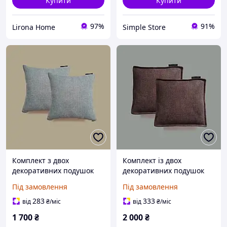
Купити
Купити
97%
91%
Lirona Home
Simple Store
Комплект з двох
Комплект із двох
декоративних подушок
декоративних подушок
Anima Soft, розмір
Stella Soft, розмір 45х45см
Під замовлення
Під замовлення
45х45см
283
333
від
₴
/міс
від
₴
/міс
1 700
₴
2 000
₴