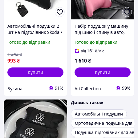
Автомобільні подушки 2
Набір подушок у машину
шт на підголівник Skoda /
під шию і спину в авто,
Шкода, з натуральної
подушки на підголівник і
Готово до відправки
Готово до відправки
шкіри, стильний аксесуар
спинку сидіння, рожеві
для вашого авто buzyna
161
від
₴
/міс
1 242
₴
993
₴
1 610
₴
Купити
Купити
91%
99%
Бузина
ArtСollection
Дивись також
Автомобільні подушки
Ортопедична подушка для а
Подушка підголівник для авт