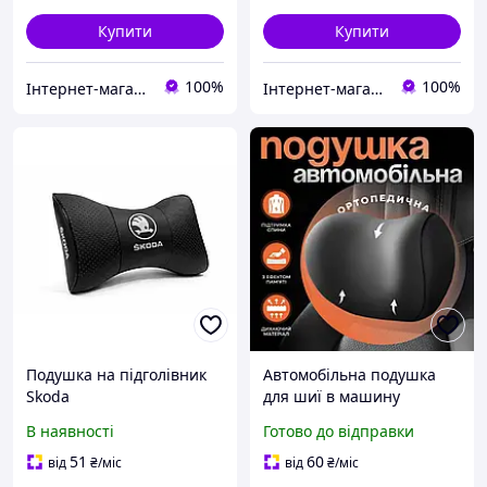
Купити
Купити
100%
100%
Інтернет-магазин DasHocker
Інтернет-магазин DasHocker
Подушка на підголівник
Автомобільна подушка
Skoda
для шиї в машину
ортопедична
В наявності
Готово до відправки
автоподушка Navu на
підголівник під шию в
51
60
від
₴
/міс
від
₴
/міс
авто мemory foam