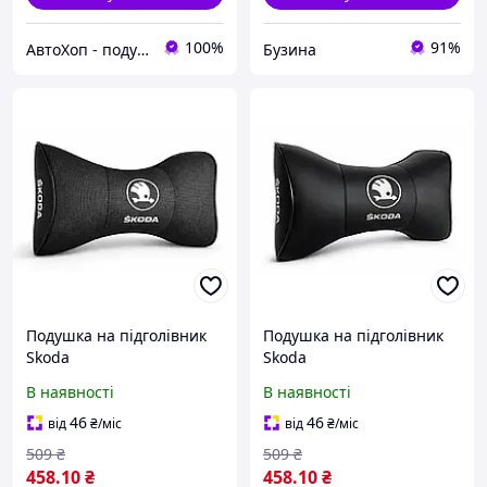
100%
91%
АвтоХоп - подушки на підголовники, автоаксесуари
Бузина
Подушка на підголівник
Подушка на підголівник
Skoda
Skoda
В наявності
В наявності
46
46
від
₴
/міс
від
₴
/міс
509
₴
509
₴
458
.10
₴
458
.10
₴