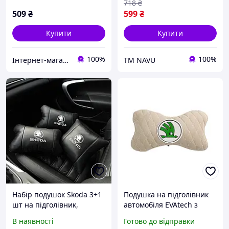
718
₴
509
₴
599
₴
Купити
Купити
100%
100%
Інтернет-магазин DasHocker
ТМ NAVU
Набір подушок Skoda 3+1
Подушка на підголівник
шт на підголівник,
автомобіля EVAtech з
натуральна шкіра,
алькантари 27х16 см
В наявності
Готово до відправки
вишивка
Skoda бежева з бежевою