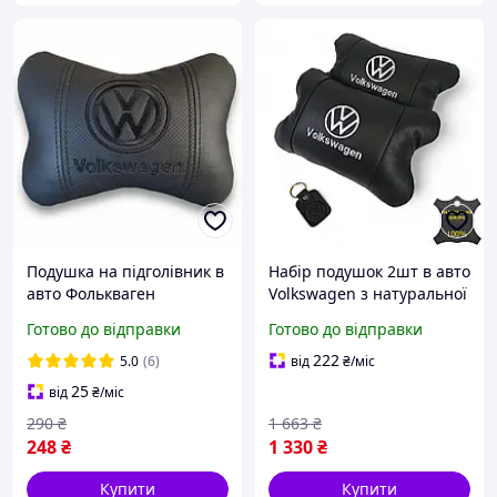
Подушка на підголівник в
Набір подушок 2шт в авто
авто Фолькваген
Volkswagen з натуральної
Volkswagen з чорною
шкіри, на підголовник в
Готово до відправки
Готово до відправки
вишивкою 018
машину, Автомобільна
подушка buzyna
222
5.0
(6)
від
₴
/міс
25
від
₴
/міс
290
₴
1 663
₴
248
₴
1 330
₴
Купити
Купити