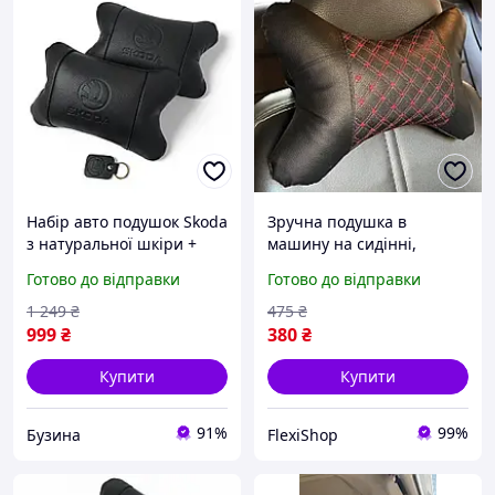
Набір авто подушок Skoda
Зручна подушка в
з натуральної шкіри +
машину на сидінні,
брелок, Автоподушка на
автомобільний
Готово до відправки
Готово до відправки
підголовник buzyna
підголівник для шиї в
автокрісло 1 шт.
1 249
₴
475
₴
999
₴
380
₴
Купити
Купити
91%
99%
Бузина
FlexiShop