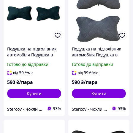
Подушка на підголівник
Подушка на підголівник
автомобіля Подушка в
автомобіля Подушка в
салон авто із Алькантари
салон авто із Алькантари
Готово до відправки
Готово до відправки
cov
cov
59
59
від
₴
/міс
від
₴
/міс
590
₴/пара
590
₴/пара
Купити
Купити
93%
93%
Stercov - чохли для сидінь вашого автомобіля
Stercov - чохли для сидінь вашого автомобіля