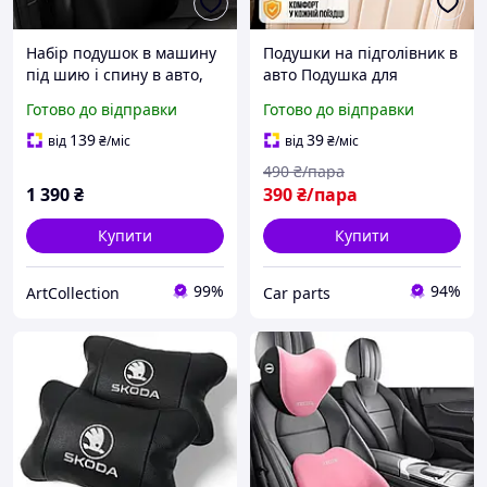
Набір подушок в машину
Подушки на підголівник в
під шию і спину в авто,
авто Подушка для
подушки на підголівник і
автомобіля під шию
Готово до відправки
Готово до відправки
спинку сидіння, чорні
шкірозамінник чорний
139
39
від
₴
/міс
від
₴
/міс
490
₴/пара
1 390
₴
390
₴/пара
Купити
Купити
99%
94%
ArtСollection
Сar parts