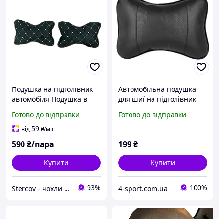
Подушка на підголівник
Автомобільна подушка
автомобіля Подушка в
для шиї на підголівник
салон авто із Алькантари
сидіння в авто Bodasan із
Готово до відправки
Готово до відправки
cov
екошкіри під шию на
крісло водія Чорна (NCHP)
59
від
₴
/міс
590
₴/пара
199
₴
Купити
Купити
93%
100%
Stercov - чохли для сидінь вашого автомобіля
4-sport.com.ua