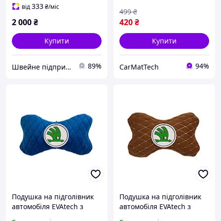
ниткою, малий ромб
333
від
₴
/міс
499
₴
SPALMRIIV028
2 000
₴
420
₴
Купити
Купити
89%
94%
Швейне підприємство - DELTA PLUS
CarMatTech
Подушка на підголівник
Подушка на підголівник
автомобіля EVAtech з
автомобіля EVAtech з
алькантари 27х16 см
алькантари 27х16 см