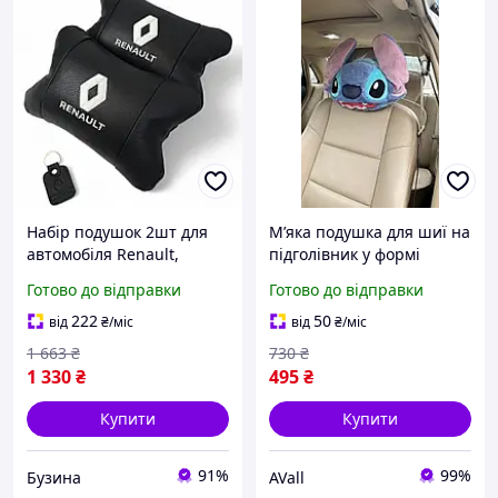
Набір подушок 2шт для
Мʼяка подушка для шиї на
автомобіля Renault,
підголівник у формі
натуральна шкіра, на
улюбленого героя Стіч із
Готово до відправки
Готово до відправки
підголовник у машину з
зубами
логотипом Рено buzyna
222
50
від
₴
/міс
від
₴
/міс
1 663
₴
730
₴
1 330
₴
495
₴
Купити
Купити
91%
99%
Бузина
AVall