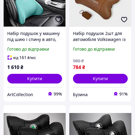
Набір подушок у машину
Набір подушок 2шт для
під шию і спину в авто,
автомобіля Volkswagen із
подушки на підголівник і
натуральної коричневої
Готово до відправки
Готово до відправки
спинку сидіння, блакитні
шкіри. Подушки на
підголівник buzyna
161
від
₴
/міс
980
₴
1 610
₴
784
₴
Купити
Купити
99%
91%
ArtСollection
Бузина