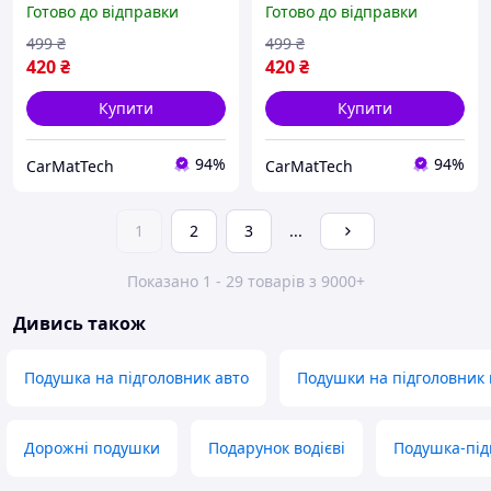
Готово до відправки
Готово до відправки
Skoda сіра з сірою
Skoda червона з
ниткою, малий ромб
червоною ниткою, малий
499
₴
499
₴
SPALMRGGV028
ромб SPALMRRRV028
420
₴
420
₴
Купити
Купити
94%
94%
CarMatTech
CarMatTech
1
2
3
...
Показано 1 - 29 товарів з 9000+
Дивись також
Подушка на підголовник авто
Подушки на підголовник
Дорожні подушки
Подарунок водієві
Подушка-підг