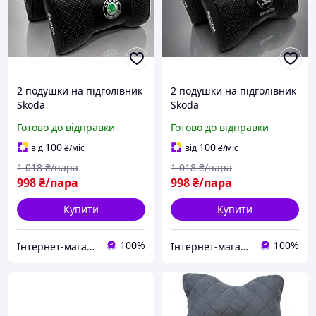
2 подушки на підголівник
2 подушки на підголівник
Skoda
Skoda
Готово до відправки
Готово до відправки
100
100
від
₴
/міс
від
₴
/міс
1 018
₴/пара
1 018
₴/пара
998
₴/пара
998
₴/пара
Купити
Купити
100%
100%
Інтернет-магазин DasHocker
Інтернет-магазин DasHocker