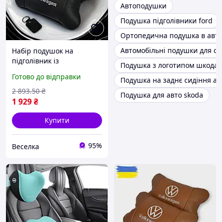
Автоподушки
Подушка підголівники ford
Ортопедична подушка в авто
Автомобільні подушки для си
Набір подушок на
підголівник із
Подушка з логотипом шкода
натуральної шкіри 2 шт.
Готово до відправки
Подушка на заднє сидіння ав
стильні автомобільні
аксесуари для комфорту
2 893
.50
₴
Подушка для авто skoda
FLAME
1 929
₴
Купити
95%
Веселка