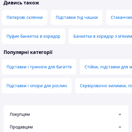
Дивись також
Паперові склянки
Підставки під чашки
Стаканчик
Пуфик банкетка в коридор
Банкетка в коридор з м'яки
Популярні категорії
Підставки і триноги для багаття
Стійки, підставки для 
Підставки і опори для рослин
Сервіровочні килимки, п
Покупцям
Продавцям