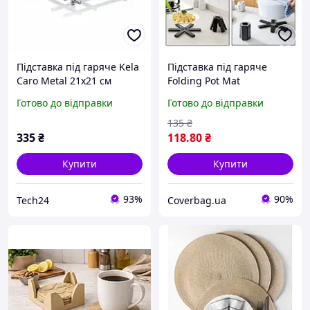
Підставка під гаряче Kela
Підставка під гаряче
Caro Metal 21х21 см
Folding Pot Mat
(12235)
Готово до відправки
Готово до відправки
135
₴
335
₴
118
.80
₴
Купити
Купити
93%
90%
Tech24
Coverbag.ua