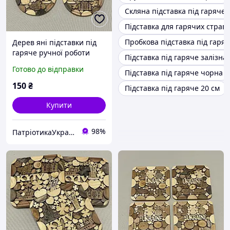
Скляна підставка під гаряче
Підставка для гарячих страв 
Пробкова підставка під гаря
Дерев яні підставки під
гаряче ручної роботи
Підставка під гаряче залізна
Київ маленькі круглої
Готово до відправки
Підставка під гаряче чорна
форми
150
₴
Підставка під гаряче 20 см
Купити
98%
ПатріотикаУкраїна