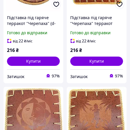
Підставка під гаряче
Підставка під гаряче
терракот "Черепаха" (d-
"Черепаха" терракот
22 см)
(23х23х0,5 см)
Готово до відправки
Готово до відправки
22
22
від
₴
/міс
від
₴
/міс
216
₴
216
₴
Купити
Купити
97%
97%
Затишок
Затишок