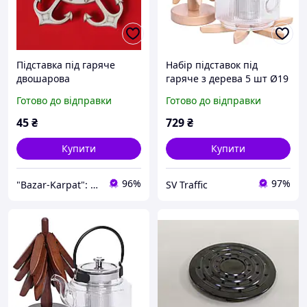
Підставка під гаряче
Набір підставок під
двошарова
гаряче з дерева 5 шт Ø19
(см) + тримач підставки
Готово до відправки
Готово до відправки
на стіл під гаряче HB-40-
4BE
45
₴
729
₴
Купити
Купити
96%
97%
"Bazar-Karpat": Усі багатства гір в одному місці!
SV Traffic