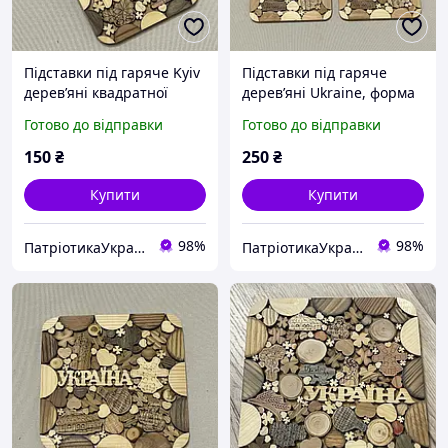
Підставки під гаряче Kyiv
Підставки під гаряче
деревʼяні квадратної
деревʼяні Ukraine, форма
форми 10 см
квадратна,середні,
Готово до відправки
Готово до відправки
ширина 15 см
150
₴
250
₴
Купити
Купити
98%
98%
ПатріотикаУкраїна
ПатріотикаУкраїна