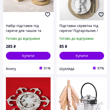
Набір підставок під
Підставка серветка під
гаряче для чашок та
гаряче/ Підтарільник /
склянок з органайзером.
Сервірувальний килимок
Готово до відправки
Готово до відправки
Aivory
для стола бежевий
285
₴
85
₴
Купити
Купити
91%
97%
Aivory
Шухляда