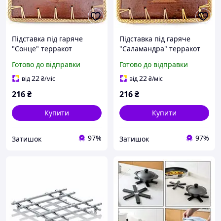
Підставка під гаряче
Підставка під гаряче
"Сонце" терракот
"Саламандра" терракот
(23х23х0,5 см)
(23х23х0,5 см)
Готово до відправки
Готово до відправки
22
22
від
₴
/міс
від
₴
/міс
216
₴
216
₴
Купити
Купити
97%
97%
Затишок
Затишок