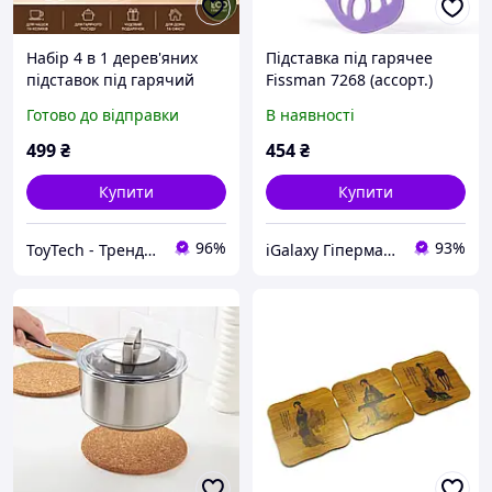
Набір 4 в 1 дерев'яних
Підставка під гарячее
підставок під гарячий
Fissman 7268 (ассорт.)
посуд «Ялинка» складних
Готово до відправки
В наявності
термостійких для
каструль, сковорідок і
499
₴
454
₴
чайників
Купити
Купити
96%
93%
ToyTech - Трендові Іграшки та Гаджети 2021
iGalaxy Гіпермаркет подарунків