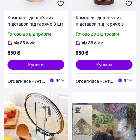
Комплект дерев'яних
Комплект дерев'яних
підставок під гаряче 3 шт
підставок під гаряче з
діаметр 19 см з
тримачем 3 шт діаметр
Готово до відправки
Готово до відправки
настільним тримачем для
19 см для столу
зберігання
85
85
від
₴
/міс
від
₴
/міс
850
₴
850
₴
Купити
Купити
94%
94%
OrderPlace - Інтернет-магазин товарів для дому
OrderPlace - Інтернет-магазин товарів для дому