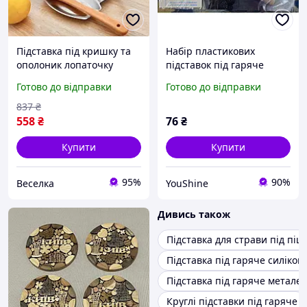
Підставка під кришку та
Набір пластикових
ополоник лопаточку
підставок під гаряче
ложку для кухні стильний
захисні підкладки для
Готово до відправки
Готово до відправки
аксесуар для організації
стола YU227
готування FLAME
837
₴
558
₴
76
₴
Купити
Купити
95%
90%
Веселка
YouShine
Дивись також
Підставка для страви під піцу
Підставка під гаряче силікон
Підставка під гаряче метале
Круглі підставки під гаряче