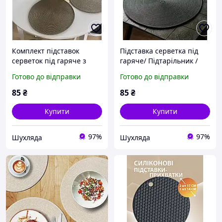
Комплект підставок
Підставка серветка під
серветок під гаряче з
гаряче/ Підтарільник /
плетінки сервірувальні
Сервірувальний килимок
Готово до відправки
Готово до відправки
килимки світло-
круглий графіт
коричневий моко
85
₴
85
₴
Купити
Купити
97%
97%
Шухляда
Шухляда