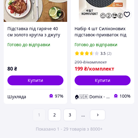
Підставка під гаряче 40
Набір 4 шт Силіконових
см золото кругла з джуту
підставок-прихваток під
сервірувальна серветка
гаряче, кухонний
Готово до відправки
Готово до відправки
на стіл золотиста
килимок із сотами,
багаторазовий
3.5
(2)
299
₴/комплект
80
₴
199
₴/комплект
Купити
Купити
97%
100%
Шухляда
🏠🇺🇦 Domix - все для тебе
1
2
3
...
Показано 1 - 29 товарів з 8000+