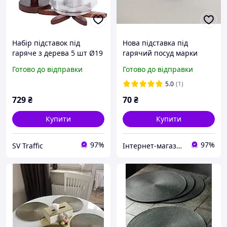
Набір підставок під
Нова підставка під
гаряче з дерева 5 шт Ø19
гарячий посуд марки
(см) + тримач підставки
Royalty Line з Німеччини
Готово до відправки
Готово до відправки
на стіл під гаряче HB-40-
4BR
5.0
(1)
729
₴
70
₴
Купити
Купити
97%
97%
SV Traffic
Інтернет-магазин товарів з Німеччини та Європи