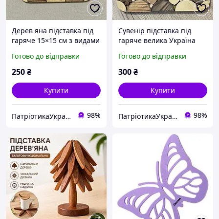
Дерев яна підставка під
Сувенір підставка під
гаряче 15×15 см з видами
гаряче велика Україна
України
Готово до відправки
Готово до відправки
250
₴
300
₴
Купити
Купити
98%
98%
ПатріотикаУкраїна
ПатріотикаУкраїна