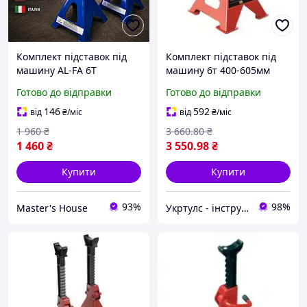
Комплект підставок під
Комплект підставок під
машину AL-FA 6Т
машину 6т 400-605мм
Автомобільна підставка
уп.2шт. T46001 TORIN
Готово до відправки
Готово до відправки
Підставки для
обслуговування
146
592
від
₴
/міс
від
₴
/міс
автомобілів 610мм Італія
1 960
₴
3 660
.80
₴
1 460
₴
3 550
.98
₴
Купити
Купити
93%
98%
Master's House
Укртулс - інструменти та обладнання