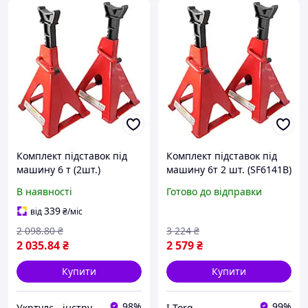
Комплект підставок під
Комплект підставок під
машину 6 т (2шт.)
машину 6т 2 шт. (SF6141B)
G.I.KRAFT JS3T2PCS
G.I.KRAFT JS3T2PCS
В наявності
Готово до відправки
339
від
₴
/міс
2 098
.80
₴
3 224
₴
2 035
.84
₴
2 579
₴
Купити
Купити
98%
99%
Укртулс - інструменти та обладнання
I-Torg