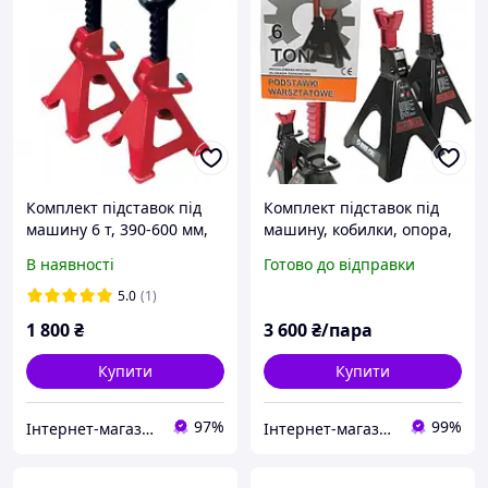
Комплект підставок під
Комплект підставок під
машину 6 т, 390-600 мм,
машину, кобилки, опора,
пак. 2 шт INTERTOOL
домкрат 6т MAR-POL
В наявності
Готово до відправки
GT0405
M80103
5.0
(1)
1 800
₴
3 600
₴/пара
Купити
Купити
97%
99%
Інтернет-магазин "Деталіон"
Інтернет-магазин "DomTehno" ЗАВЖДИ НИЗЬКІ ЦІНИ