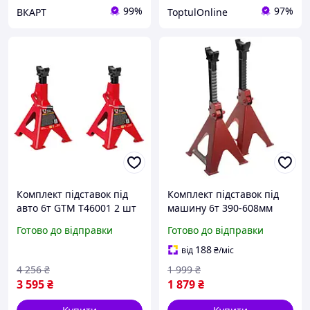
99%
97%
ВКАРТ
ToptulOnline
Комплект підставок під
Комплект підставок під
авто 6т GTM T46001 2 шт
машину 6т 390-608мм
(32925)
уп.2шт INTERTOOL
Готово до відправки
Готово до відправки
GT0405
188
від
₴
/міс
4 256
₴
1 999
₴
3 595
₴
1 879
₴