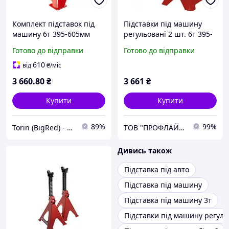
Комплект підставок під
Підставки під машину
машину 6т 395-605мм
регульовані 2 шт. 6т 395-
уп.2шт. TORIN T46001
605мм TORIN T46001
Готово до відправки
Готово до відправки
610
від
₴
/міс
3 660
.80
₴
3 661
₴
Купити
Купити
89%
99%
Torin (BigRed) - гаражне обладнання
ТОВ "ПРОФЛАЙН 2000"
Дивись також
Підставка під авто
Підставка під машину
Підставка під машину 3т
Підставки під машину регуль