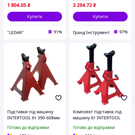
1 804
.05
₴
3 294
.72
₴
Купити
Купити
91%
97%
"LEDAR"
Гранд Інструмент
Підставки під машину
Комплект підставок під
INTERTOOL 6т 390-608мм
машину 6т INTERTOOL
уп.2шт з фіксатором
GT0405
Готово до відправки
Готово до відправки
висоти