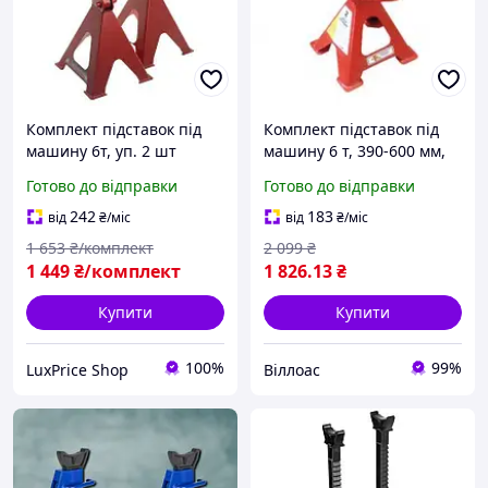
Комплект підставок під
Комплект підставок під
машину 6т, уп. 2 шт
машину 6 т, 390-600 мм,
INTERTOOL GT0405
пак. 2 шт INTERTOOL
Готово до відправки
Готово до відправки
GT0405
242
183
від
₴
/міс
від
₴
/міс
1 653
₴/комплект
2 099
₴
1 449
₴/комплект
1 826
.13
₴
Купити
Купити
100%
99%
LuxPrice Shop
Віллоас