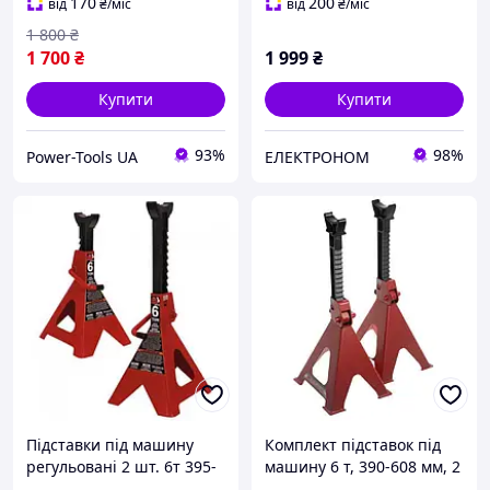
170
200
від
₴
/міс
від
₴
/міс
1 800
₴
1 700
₴
1 999
₴
Купити
Купити
93%
98%
Power-Tools UA
ЕЛЕКТРОНОМ
Підставки під машину
Комплект підставок під
регульовані 2 шт. 6т 395-
машину 6 т, 390-608 мм, 2
605мм TORIN T46001
од. INTERTOOL GT0405