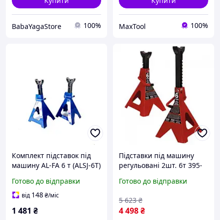
Купити
Купити
100%
100%
BabaYagaStore
MaxTool
Комплект підставок під
Підставки під машину
машину AL-FA 6 т (ALSJ-6T)
регульовані 2шт. 6т 395-
605мм TORIN T46001
Готово до відправки
Готово до відправки
148
від
₴
/міс
5 623
₴
1 481
₴
4 498
₴