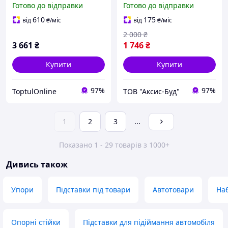
Готово до відправки
Готово до відправки
610
175
від
₴
/міс
від
₴
/міс
2 000
₴
3 661
₴
1 746
₴
Купити
Купити
97%
97%
ToptulOnline
ТОВ "Аксис-Буд"
1
2
3
...
Показано 1 - 29 товарів з 1000+
Дивись також
Упори
Підставки під товари
Автотовари
Наб
Опорні стійки
Підставки для підіймання автомобіля