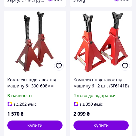
Комплект підставок під
Комплект підставок під
машину 6т 390-608мм
машину 6т 2 шт. (SF6141B)
уп.2шт
G.I.KRAFT JS3T2PCS
В наявності
Готово до відправки
262
350
від
₴
/міс
від
₴
/міс
1 570
₴
2 099
₴
Купити
Купити