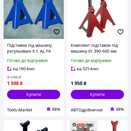
Підставки під машину
Комплект підставок під
регульовані 6 т. AL-FA
машину 6т 390-600 мм
ALSJ-6T Підставка опорна
GT0405 Intertool
Готово до відправки
Готово до відправки
під автомобіль Козлик AL-
FA під авто
160
325
від
₴
/міс
від
₴
/міс
3 196
₴
1 598
₴
1 950
₴
Купити
Купити
98%
98%
Tools-Market
АВТОдрібнички