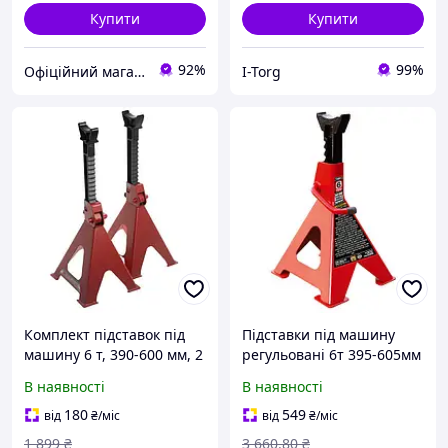
Купити
Купити
92%
99%
Офіційний магазин Kraft&Dele🛠
I-Torg
Комплект підставок під
Підставки під машину
машину 6 т, 390-600 мм, 2
регульовані 6т 395-605мм
од. INTERTOOL GT0405
уп.2шт. TORIN T46001
В наявності
В наявності
180
549
від
₴
/міс
від
₴
/міс
1 899
₴
3 660
.80
₴