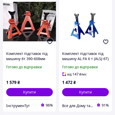
Комплект підставок під
Комплект підставок під
машину 6т 390-608мм
машину AL-FA 6 т (ALSJ-6T)
уп.2шт INTERTOOL
Готово до відправки
Готово до відправки
GT0405
147
від
₴
/міс
1 579
₴
1 472
₴
Купити
Купити
96%
91%
ІнструменТут
Все для Дому та Саду Bizon24🛠