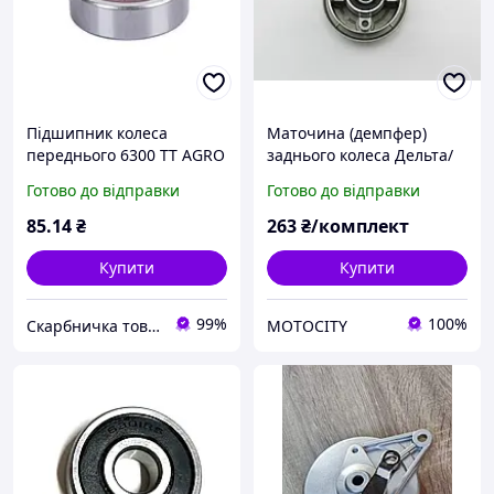
Підшипник колеса
Маточина (демпфер)
переднього 6300 TT AGRO
заднього колеса Дельта/
MOTO на мопед Дельта/
Альфа/Актив (з сальником
Готово до відправки
Готово до відправки
Альфа, з 1 захисною
і підшипником)
шайбою
85
.14
₴
263
₴/комплект
Купити
Купити
99%
100%
Скарбничка товарів
MOTOCITY