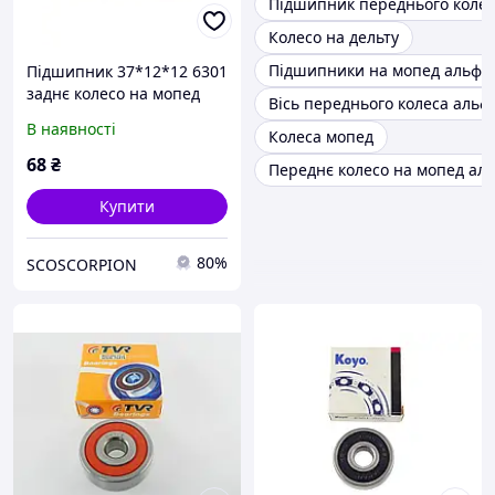
Підшипник переднього колес
Колесо на дельту
Підшипники на мопед альфа
Підшипник 37*12*12 6301
заднє колесо на мопед
Вісь переднього колеса альф
Дельта/Альфа 70/110/125
В наявності
Колеса мопед
68
₴
Переднє колесо на мопед ал
Купити
80%
SCOSCORPION