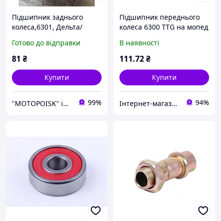
Підшипник заднього
Підшипник переднього
колеса,6301, Дельта/
колеса 6300 TTG на мопед
Альфа/Вайпер Актив
Дельта/Альфа
Готово до відправки
В наявності
81
₴
111
.72
₴
Купити
Купити
99%
94%
"MOTOPOISK" інтернет-магазин мотозапчастин та аксесуарів
Інтернет-магазин TT AGRO MOTO