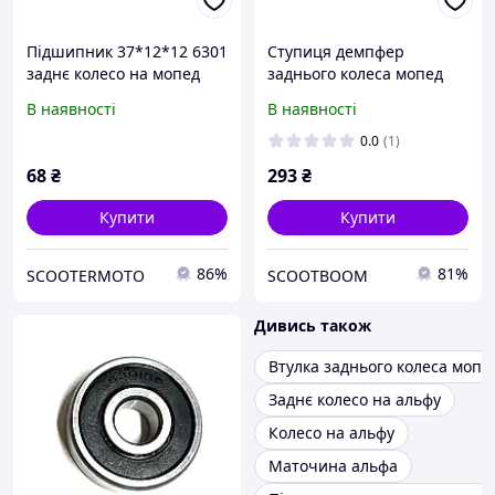
Підшипник 37*12*12 6301
Ступиця демпфер
заднє колесо на мопед
заднього колеса мопед
Дельта/Альфа 70/110/125
Дельта/Альфа/Вайпер
В наявності
В наявності
Active 70-110-125 у зборі
(підшипник + сальник)
0.0
(1)
68
₴
293
₴
Купити
Купити
86%
81%
SCOOTERMOTO
SCOOTBOOM
Дивись також
Втулка заднього колеса мопе
Заднє колесо на альфу
Колесо на альфу
Маточина альфа