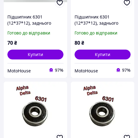
Підшипник 6301
Підшипник 6301
(12*37*12), заднього
(12*37*12), заднього
колеса Дельта/Альфа TVR
колеса Дельта/Альфа
Готово до відправки
Готово до відправки
KOYO
70
₴
80
₴
Купити
Купити
97%
97%
MotoHouse
MotoHouse