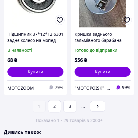
Підшипник 37*12*12 6301
Кришка заднього
заднє колесо на мопед
гальмівного барабана
Дельта/Альфа 70/110/125
Дельта/Альфа 70/110, з
В наявності
Готово до відправки
гальмівними колодками
68
₴
556
₴
Купити
Купити
79%
99%
MOTOZOOM
"MOTOPOISK" інтернет-магазин мотозапчастин та аксесуарів
1
2
3
...
Показано 1 - 29 товарів з 2000+
Дивись також