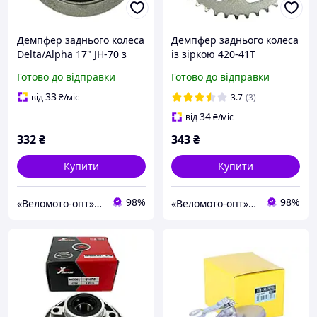
Демпфер заднього колеса
Демпфер заднього колеса
Delta/Alpha 17" JH-70 з
із зіркою 420-41Т
підшипниками JWBP
Delta/Alpha 17" JH-70 з
Готово до відправки
Готово до відправки
підшипниками
33
від
₴
/міс
3.7
(3)
34
від
₴
/міс
332
₴
343
₴
Купити
Купити
98%
98%
«Веломото-опт» — магазин запчастин для велосипедів та мототехніки
«Веломото-опт» — магазин запчастин для велосипедів та мототехніки