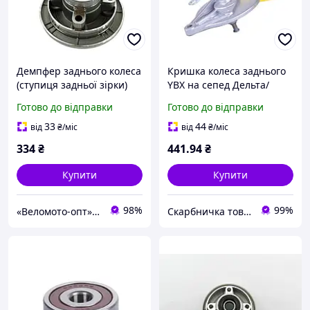
Демпфер заднього колеса
Кришка колеса заднього
(ступиця задньої зірки)
YBX на сепед Дельта/
Delta / Alpha 17" JH-70 з
Альфа
Готово до відправки
Готово до відправки
підшипником 6203RS
XUANKOO
33
44
від
₴
/міс
від
₴
/міс
334
₴
441
.94
₴
Купити
Купити
98%
99%
«Веломото-опт» — магазин запчастин для велосипедів та мототехніки
Скарбничка товарів