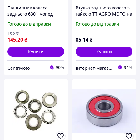
Підшипник колеса
Втулка заднього колеса з
заднього 6301 мопед
гайкою TT AGRO MOTO на
Дельта/Альфа
мопед Дельта/Альфа
Готово до відправки
Готово до відправки
165
₴
145
.20
₴
85
.14
₴
Купити
Купити
90%
94%
CentrMoto
Інтернет-магазин TT AGRO MOTO