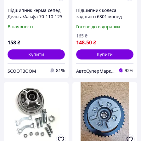
Підшипник керма сепед
Підшипник колеса
Дельта/Альфа 70-110-125
заднього 6301 мопед
кубів комплект
Дельта/Альфа
В наявності
Готово до відправки
165
₴
158
₴
148
.50
₴
Купити
Купити
81%
92%
SCOOTBOOM
АвтоСуперМаркет