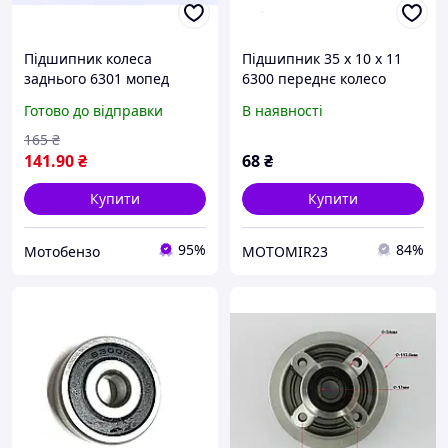
Підшипник колеса
Підшипник 35 х 10 х 11
заднього 6301 мопед
6300 переднє колесо
Дельта/Альфа
Дельта / Альфа 70/110/125
Готово до відправки
В наявності
165
₴
141
.90
₴
68
₴
Купити
Купити
95%
84%
Мотобензо
MOTOMIR23