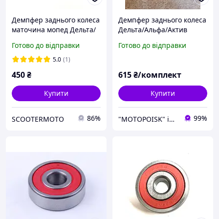
Демпфер заднього колеса
Демпфер заднього колеса
маточина мопед Дельта/
Дельта/Альфа/Актив
Альфа/Вайпер Active 70-
50/70/100/110 куб см, у
Готово до відправки
Готово до відправки
110-125 кубів у зборі
зборі із зіркою 41 зуб 428-
й крок
5.0
(1)
450
₴
615
₴/комплект
Купити
Купити
86%
99%
SCOOTERMOTO
"MOTOPOISK" інтернет-магазин мотозапчастин та аксесуарів