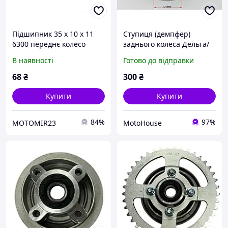
Підшипник 35 х 10 х 11
Ступиця (демпфер)
6300 переднє колесо
заднього колеса Дельта/
Дельта / Альфа 70/110/125
Альфа/Актив (з сальником
В наявності
Готово до відправки
та підшипником)
68
₴
300
₴
Купити
Купити
84%
97%
MOTOMIR23
MotoHouse