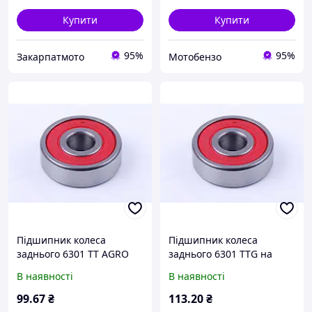
Купити
Купити
95%
95%
Закарпатмото
Мотобензо
Підшипник колеса
Підшипник колеса
заднього 6301 TT AGRO
заднього 6301 TTG на
MOTO на мопед Дельта/
мопед Дельта/Альфа
В наявності
В наявності
Альфа
99
.67
₴
113
.20
₴