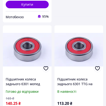
Купити
95%
Мотобензо
Підшипник колеса
Підшипник колеса
заднього 6301 мопед
заднього 6301 TTG на
Дельта/Альфа
мопед Дельта/Альфа
Готово до відправки
В наявності
165
₴
140
.25
₴
113
.20
₴