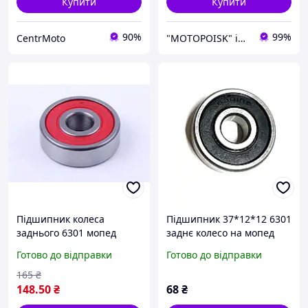
Купити
Купити
90%
99%
CentrMoto
"MOTOPOISK" інтернет-магазин мотозапчастин та аксесуарів
Підшипник колеса
Підшипник 37*12*12 6301
заднього 6301 мопед
заднє колесо на мопед
Дельта/Альфа
Дельта/Альфа 70/110/125
Готово до відправки
Готово до відправки
165
₴
148
.50
₴
68
₴