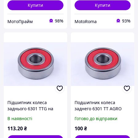
Купити
Купити
98%
93%
МотоПрайм
MotoRoma
Підшипник колеса
Подшипник колеса
заднього 6301 TTG на
заднего 6301 TT AGRO
мопед Дельта/Альфа
MOTO на мопед Дельта/
В наявності
Готово до відправки
Альфа, FXTA-1735
113
.20
₴
100
₴