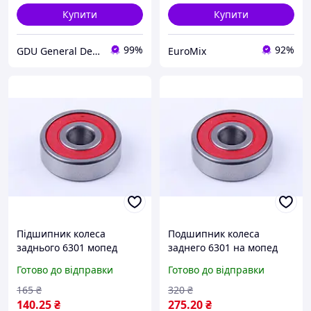
Купити
Купити
99%
92%
GDU General Dealers of Ukraine
EuroMix
Підшипник колеса
Подшипник колеса
заднього 6301 мопед
заднего 6301 на мопед
Дельта/Альфа
Дельта/Альфа
Готово до відправки
Готово до відправки
165
₴
320
₴
140
.25
₴
275
.20
₴