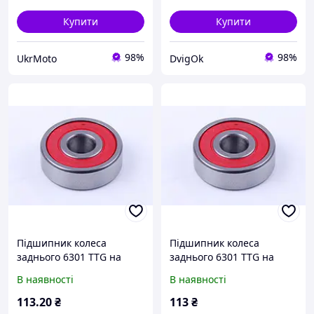
Купити
Купити
98%
98%
UkrMoto
DvigOk
Підшипник колеса
Підшипник колеса
заднього 6301 TTG на
заднього 6301 TTG на
мопед Дельта/Альфа
мопед Дельта/Альфа
В наявності
В наявності
113
.20
₴
113
₴