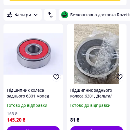
Фільтри
Безкоштовна доставка Rozetk
Підшипник колеса
Підшипник заднього
заднього 6301 мопед
колеса,6301, Дельта/
Дельта/Альфа
Альфа/Вайпер Актив
Готово до відправки
Готово до відправки
165
₴
145
.20
₴
81
₴