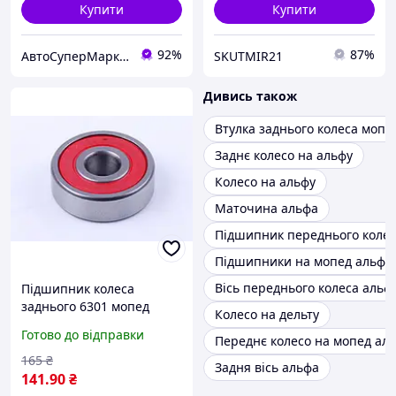
Купити
Купити
92%
87%
АвтоСуперМаркет
SKUTMIR21
Дивись також
Втулка заднього колеса мопе
Заднє колесо на альфу
Колесо на альфу
Маточина альфа
Підшипник переднього колес
Підшипники на мопед альфа
Вісь переднього колеса альф
Підшипник колеса
заднього 6301 мопед
Колесо на дельту
Дельта/Альфа
Готово до відправки
Переднє колесо на мопед ал
165
₴
Задня вісь альфа
141
.90
₴