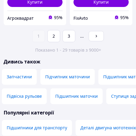
Купити
Купити
95%
95%
Агроквадрат
FixAvto
1
2
3
...
Показано 1 - 29 товарів з 9000+
Дивись також
Запчастини
Підчипник маточини
Підшипник ма
Підвіска рульове
Підшипник маточки
Ступиця за
Популярні категорії
Підшипники для транспорту
Деталі двигуна мототехні