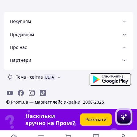
Покупцям
Продавцям
Про нас
Партнери
Тема
-
світла
BETA
© Prom.ua — маркетплейс України, 2008-2026
Наскільки
Розказати
зручно на Промі?