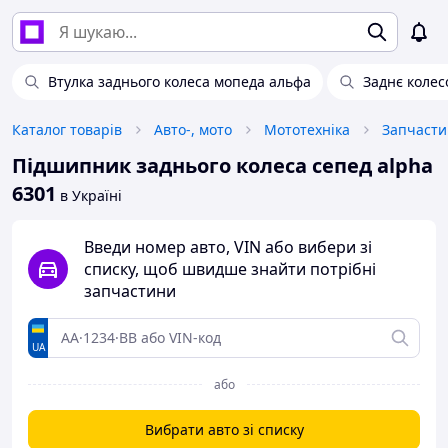
Втулка заднього колеса мопеда альфа
Заднє колес
Каталог товарів
Авто-, мото
Мототехніка
Запчасти
Підшипник заднього колеса сепед alpha
6301
в Україні
Введи номер авто, VIN або вибери зі
списку, щоб швидше знайти потрібні
запчастини
UA
або
Вибрати авто зі списку