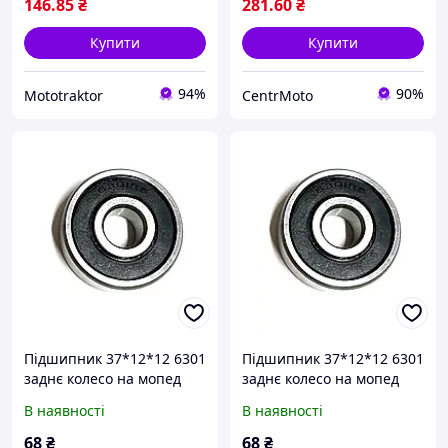
146
.85
₴
281
.60
₴
Купити
Купити
94%
90%
Mototraktor
CentrMoto
Підшипник 37*12*12 6301
Підшипник 37*12*12 6301
заднє колесо на мопед
заднє колесо на мопед
Дельта/Альфа 70/110/125
Дельта/Альфа 70/110/125
В наявності
В наявності
68
₴
68
₴