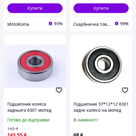
Купити
Купити
93%
99%
MotoRoma
Скарбничка товарів
Підшипник колеса
Підшипник 37*12*12 6301
заднього 6301 мопед
заднє колесо на мопед
Дельта/Альфа
Дельта/Альфа 70/110/125
Готово до відправки
В наявності
165
₴
143
.55
₴
68
₴