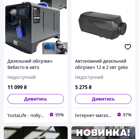
Дизельний обігрівач
Автономний дизельний
Вебасто в авто
обігрівач 12 в 2 квт geko
автономний переносний
g80452, передпусковий
Недоступний
Недоступний
обігрівач дизельний 12
обігрівач, обігрівач для
220 вольт Вебаст
авто
11 099
₴
5 275
₴
дизельний обігрівач +
подарунок
Дивитись
Дивитись
95%
97%
YustaLife - побутові товари, техніка, туризм
Інтернет-магазин якісних інструментів ''VERFO''