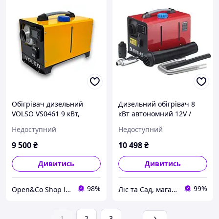
Обігрівач дизельний
Дизельний обігрівач 8
VOLSO VS0461 9 кВт,
кВт автономний 12V /
12/24/220V бак 5 л
220V Mar-Pol M80950
Недоступний
Недоступний
витрата 0,11 0,35 л/год
Webasto [ОРИГІНАЛ]
Потужний і економічний
9 500
₴
10 498
₴
для авто та приміщень
Дивитись
Дивитись
98%
99%
Open&Co Shop l Товари з Європи
Ліс та Сад, магазин інструментів та садової техніки
1
2
3
...