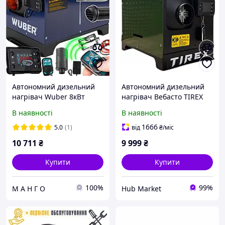
Автономний дизельний
Автономний дизельний
нагрівач Wuber 8кВт
нагрівач Вебасто TIREX
(Польща)
TRWOH02-PRO 12 кВт. HM
В наявності
В наявності
1666
5.0
(1)
від
₴
/міс
10 711
₴
9 999
₴
Купити
Купити
100%
99%
М А Н Г О
Hub Market