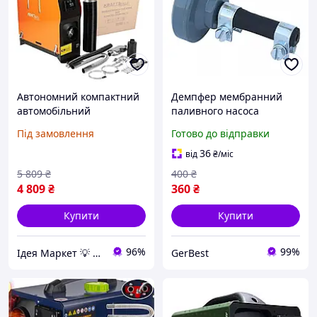
Автономний компактний
Демпфер мембранний
автомобільний
паливного насоса
дизельний обігрівач 9кВт
Webasto
Під замовлення
Готово до відправки
12/15В Kraft&Dele
KD11782 обігрівачі
36
від
₴
/міс
5 809
₴
400
₴
4 809
₴
360
₴
Купити
Купити
96%
99%
Ідея Маркет 💡 Інтернет-магазин корисних ідей
GerBest