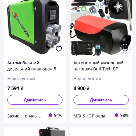
Автомобільний
Автономний дизельний
дизельний опалювач 5
нагрівач Bull-Tech BT-
кВт для обігріву салону
001E 12 кВт з Bluetooth
Недоступний
Недоступний
авто фур і кемперів у
холодну пору року
7 591
₴
4 900
₴
Дивитись
Дивитись
94%
98%
Захист і стиль — в одному магазині
MIX-SHOP онлайн магазин