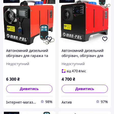
Автономний дизельний
Автономний дизельний
обігрівач для гаража та
обігрівач, обігрівач для
автомобіля MAR-
приміщень, авто, гаража
Недоступний
Недоступний
POLM80951 12кВт 12V
MAR-POL 8кВт (M80950)
220V / Обігрівач на
12V 220V
470
від
₴
/міс
паливі
6 300
₴
4 700
₴
Дивитись
Дивитись
98%
97%
Інтернет-магазин товарів для дому "МаркеТовик"
Актив