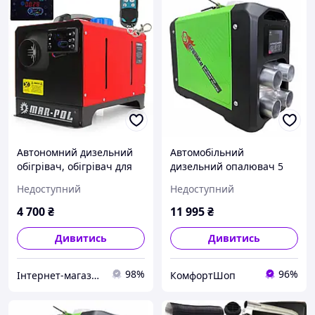
Автономний дизельний
Автомобільний
обігрівач, обігрівач для
дизельний опалювач 5
приміщень, авто, гаража
кВт для обігріву салону
Недоступний
Недоступний
MAR-POL 8кВт (M80950)
авто фур і кемперів у
12V 220V
холодну пору року
4 700
₴
11 995
₴
Дивитись
Дивитись
98%
96%
Інтернет-магазин товарів для дому "МаркеТовик"
КомфортШоп