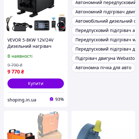
Автономний передпусковий п
Автономний підігрівач двигу
Автомобільний дизельний об
Передпусковий підігрівач ав
Передпусковий підігрівач we
VEVOR 5-8KW 12V/24V
Дизельний нагрівач
Передпусковий підігрівач ди
Універсальний
В наявності
Підігрівач двигуна Webasto
дизельний підігрівач
повітря з Bluetooth
9 790
₴
Автономна пічка для авто
Application Control,
9 770
₴
Купити
93%
shoping.in.ua