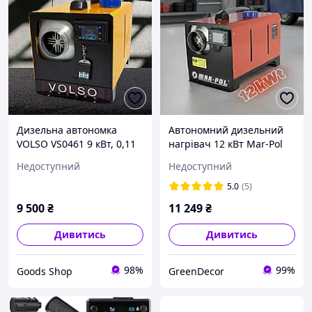
Дизельна автономка
Автономний дизельний
VOLSO VS0461 9 кВт, 0,11
нагрівач 12 кВт Mar-Pol
0,35 л/год, 12/24/220V,
M80951 з пультом
Недоступний
Недоступний
корпус метал/алюміній:
управління
для обігріву транспорту,
5.0
(5)
складів
9 500
₴
11 249
₴
Дивитись
Дивитись
98%
99%
Goods Shop
GreenDecor