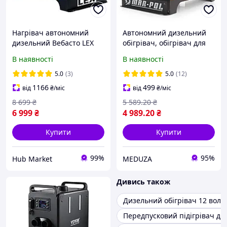
Нагрівач автономний
Автономний дизельний
дизельний Вебасто LEX
обігрівач, обігрівач для
LXOD12 12 кВт HM
приміщень, авто, гаража
В наявності
В наявності
MAR-POL 8кВт (M80950)
12V 220V
5.0
(3)
5.0
(12)
1166
499
від
₴
/міс
від
₴
/міс
8 699
₴
5 589
.20
₴
6 999
₴
4 989
.20
₴
Купити
Купити
99%
95%
Hub Market
MEDUZA
Дивись також
Дизельний обігрівач 12 воль
Передпусковий підігрівач дв