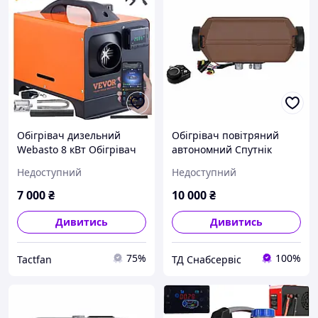
Обігрівач дизельний
Обігрівач повітряний
Webasto 8 кВт Обігрівач
автономний Спутнік
повітря на дизелі
2Д-12, 12В
Недоступний
Недоступний
Автономний дизельний
обігрівач з Bluetooth та
7 000
₴
10 000
₴
пультом ДУ Way
Дивитись
Дивитись
75%
100%
Tactfan
ТД Снабсервіс