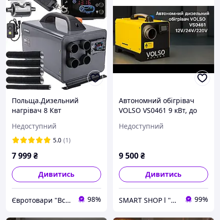
Польща.Дизельний
Автономний обігрівач
нагрівач 8 Квт
VOLSO VS0461 9 кВт, до
автономний Webasto з
50°C, бак 5 л, мобільний і
Недоступний
Недоступний
пультом
надійний. Компактний,
економний і безпечний
5.0
(1)
пристрій
7 999
₴
9 500
₴
Дивитись
Дивитись
98%
99%
Євротовари "Все Вам" iнтернет-магазин.
SMART SHOP l "Товари для дому та активного відпочинку"