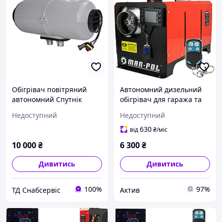
Обігрівач повітряний
Автономний дизельний
автономний Спутнік
обігрівач для гаража та
3Д-24, 24В
автомобіля MAR-
Недоступний
Недоступний
POLM80951 12кВт 12V
220V / Обігрівач на
630
від
₴
/міс
паливі
10 000
₴
6 300
₴
Дивитись
Дивитись
100%
97%
ТД Снабсервіс
Актив