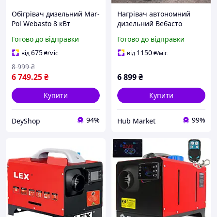
Обігрівач дизельний Mar-
Нагрівач автономний
Pol Webasto 8 кВт
дизельний Вебасто
Підігрівач повітря на
Bulltek BT-001E 12 кВт HM
Готово до відправки
Готово до відправки
дизелі Автономний
дизельний обігрівач
675
1150
від
₴
/міс
від
₴
/міс
8 999
₴
6 749
.25
₴
6 899
₴
Купити
Купити
94%
99%
DeyShop
Hub Market