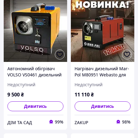
Автономний обігрівач
Нагрівач дизельний Mar-
VOLSO VS0461 дизельний
Pol М80951 Webasto для
9 кВт, розхід 0,11 0,35 л/
дому й авто
Недоступний
Недоступний
год, t діапазон:-50°C
+50°C Швидкий та
9 500
₴
11 110
₴
економний обігрів
Дивитись
Дивитись
99%
98%
ДІМ ТА САД
ZAKUP