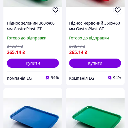
Піднос зелений 360х460
Піднос червоний 360х460
мм GastroPlast GT-
мм GastroPlast GT-
-003646GR
-003646RE
Готово до відправки
Готово до відправки
378
.77
₴
378
.77
₴
265
.14
₴
265
.14
₴
Купити
Купити
94%
94%
Компанія EG
Компанія EG