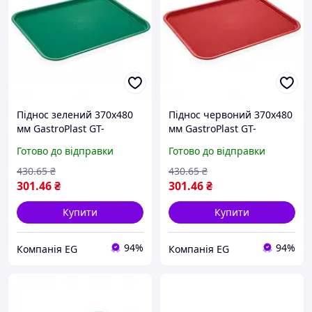
Піднос зелений 370х480
Піднос червоний 370х480
мм GastroPlast GT-
мм GastroPlast GT-
-003748GR
-003748RE
Готово до відправки
Готово до відправки
430
.65
₴
430
.65
₴
301
.46
₴
301
.46
₴
Купити
Купити
94%
94%
Компанія EG
Компанія EG