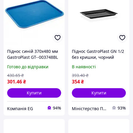
Піднос синій 370х480 мм
Піднос GastroPlast GN 1/2
GastroPlast GT--003748BL
без кришки, чорний
Готово до відправки
В наявності
430
.65
₴
393
.40
₴
301
.46
₴
354
₴
Купити
Купити
94%
93%
Компанія EG
Міністерство Посуду