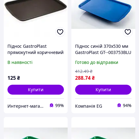
Піднос GastroPlast
Піднос синій 370х530 мм
прямокутний коричневий
GastroPlast GT--003753BLU
36х27 см пластик (2736BR)
В наявності
Готово до відправки
з швидкою доставкою по
Україні
412
.49
₴
125
₴
288
.74
₴
Купити
Купити
99%
94%
Интернет-магазин "TUDO"
Компанія EG