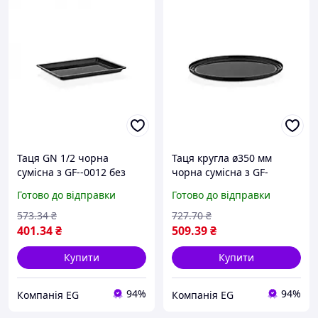
Таця GN 1/2 чорна
Таця кругла ø350 мм
сумісна з GF--0012 без
чорна сумісна з GF-
кришки GastroPlast GFT-
-0014BL без кришки
Готово до відправки
Готово до відправки
-0012BL
GastroPlast GFT--0013BL
573
.34
₴
727
.70
₴
401
.34
₴
509
.39
₴
Купити
Купити
94%
94%
Компанія EG
Компанія EG