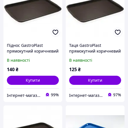
Піднос GastroPlast
Таця GastroPlast
прямокутний коричневий
прямокутний коричневий
36х27 см пластик (2736BR)
36х27 см пластик (2736BR)
В наявності
В наявності
з швидкою доставкою по
з швидкою доставкою по
Україні
Україні
140
₴
125
₴
Купити
Купити
99%
97%
Інтернет-магазин "TUDOM"
Інтернет-магазин"FANTIKI"