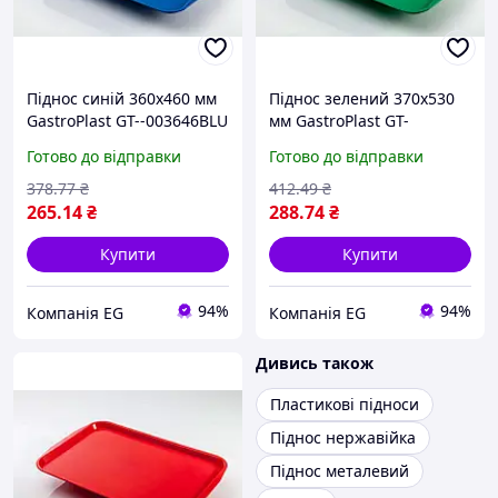
Піднос синій 360х460 мм
Піднос зелений 370х530
GastroPlast GT--003646BLU
мм GastroPlast GT-
-003753GR
Готово до відправки
Готово до відправки
378
.77
₴
412
.49
₴
265
.14
₴
288
.74
₴
Купити
Купити
94%
94%
Компанія EG
Компанія EG
Дивись також
Пластикові підноси
Піднос нержавійка
Піднос металевий