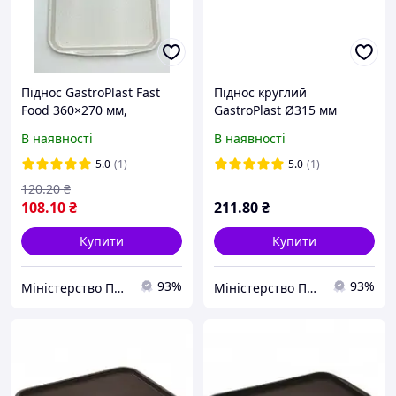
Піднос GastroPlast Fast
Піднос круглий
Food 360×270 мм,
GastroPlast Ø315 мм
бежевий
прозорий
В наявності
В наявності
5.0
(1)
5.0
(1)
120
.20
₴
108
.10
₴
211
.80
₴
Купити
Купити
93%
93%
Міністерство Посуду
Міністерство Посуду