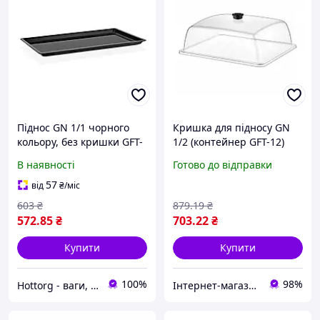
Піднос GN 1/1 чорного
Кришка для підносу GN
кольору, без кришки GFT-
1/2 (контейнер GFT-12)
-0011BL Gastro Plast PC
325х265 мм із
В наявності
Готово до відправки
Чорний
полікарбонату,
прямокутна GastroPlast
57
від
₴
/міс
GF-0012
603
₴
879
.19
₴
572
.85
₴
703
.22
₴
Купити
Купити
100%
98%
Hottorg - ваги, торгове, ресторанне, складське обладнання
Інтернет-магазин "Kaap" професійного посуду