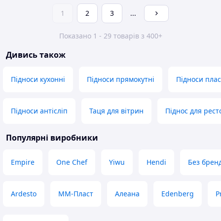
1
2
3
...
Показано 1 - 29 товарів з 400+
Дивись також
Підноси кухонні
Підноси прямокутні
Підноси плас
Підноси антісліп
Таця для вітрин
Піднос для рест
Популярні виробники
Empire
One Chef
Yiwu
Hendi
Без брен
Ardesto
ММ-Пласт
Алеана
Edenberg
P