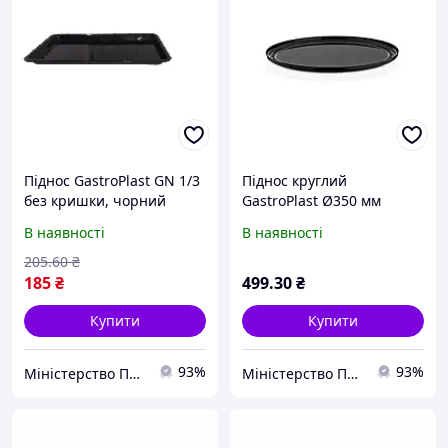
Піднос GastroPlast GN 1/3
Піднос круглий
без кришки, чорний
GastroPlast Ø350 мм
чорний
В наявності
В наявності
205
.60
₴
185
₴
499
.30
₴
Купити
Купити
93%
93%
Міністерство Посуду
Міністерство Посуду