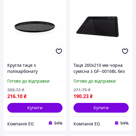
Кругла таця з
Таця 260х210 мм чорна
полікарбонату
сумісна з GF--0016BL без
Ø315х110(Н) сумісний з
кришки GastroPlast GFT-
Готово до відправки
Готово до відправки
GF--0015BL без кришки
-0016BL
GastroPlast GFT--0015BL
308
.72
₴
271
.75
₴
216
.10
₴
190
.23
₴
Купити
Купити
94%
94%
Компанія EG
Компанія EG