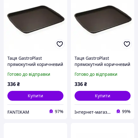
Таця GastroPlast
Таця GastroPlast
прямокутний коричневий
прямокутний коричневий
53х37 см пластик (3753BR)
53х37 см пластик (3753BR)
Готово до відправки
Готово до відправки
з швидкою доставкою по
з швидкою доставкою по
Україні
Україні
336
₴
336
₴
Купити
Купити
97%
99%
FANTIKAM
Інтернет-магазин "TUDOM"