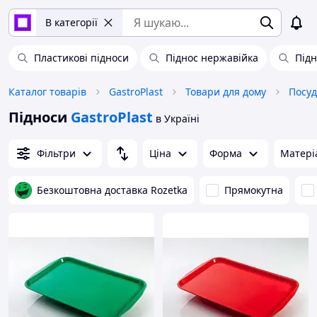
В категорії
Пластикові підноси
Піднос нержавійка
Під
Каталог товарів
GastroPlast
Товари для дому
Посуд
Підноси
GastroPlast
в Україні
Фільтри
Ціна
Форма
Матері
Безкоштовна доставка Rozetka
Прямокутна