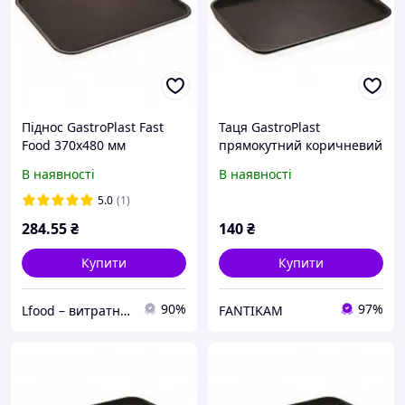
Піднос GastroPlast Fast
Таця GastroPlast
Food 370х480 мм
прямокутний коричневий
коричневий GTPP-3748BR
36х27 см пластик (2736BR)
В наявності
В наявності
з швидкою доставкою по
Україні
5.0
(1)
284
.55
₴
140
₴
Купити
Купити
90%
97%
Lfood – витратні матеріали для харчової галузі
FANTIKAM