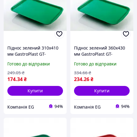
Піднос зелений 310х410
Піднос зелений 360х430
мм GastroPlast GT-
мм GastroPlast GT-
-003141GR
-003643GR
Готово до відправки
Готово до відправки
249
.05
₴
334
.66
₴
174
.34
₴
234
.26
₴
Купити
Купити
94%
94%
Компанія EG
Компанія EG