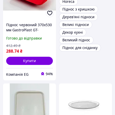
Horeca
Піднос з кришкою
Дерев'яні підноси
Великі підноси
Піднос червоний 370х530
мм GastroPlast GT-
Декор кухні
-003753RE
Готово до відправки
Великий піднос
412
.49
₴
Піднос для сніданку
288
.74
₴
Купити
94%
Компанія EG