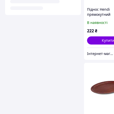
Піднос Hendi
прямокутний
коричневий 43
В наявності
пластик (878941
швидкою доста
222
₴
Україні
Купит
Інтернет-магазин "TUDOM"