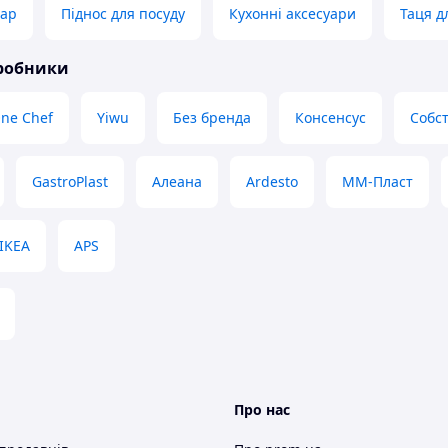
тар
Піднос для посуду
Кухонні аксесуари
Таця д
иробники
ne Chef
Yiwu
Без бренда
Консенсус
Собс
GastroPlast
Алеана
Ardesto
ММ-Пласт
IKEA
APS
Про нас