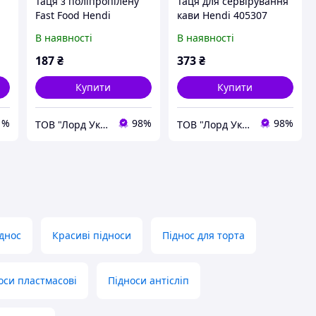
Таця з поліпропілену
Таця для сервірування
Fast Food Hendi
кави Hendi 405307
(305x415x20 мм)
В наявності
В наявності
коричневий 878941
187
₴
373
₴
Купити
Купити
1%
98%
98%
ТОВ "Лорд Україна"
ТОВ "Лорд Україна"
днос
Красиві підноси
Піднос для торта
оси пластмасові
Підноси антісліп