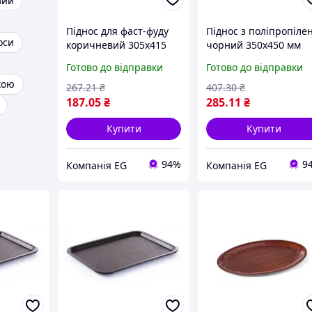
вий
Піднос для фаст-фуду
Піднос з поліпропіле
оси
коричневий 305х415
чорний 350x450 мм
мм Hendi 878941
Hendi 878859
Готово до відправки
Готово до відправки
кою
267
.21
₴
407
.30
₴
187
.05
₴
285
.11
₴
Купити
Купити
94%
9
Компанія EG
Компанія EG