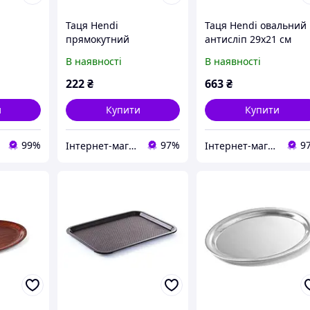
Таця Hendi
Таця Hendi овальний
прямокутний
антисліп 29х21 см
,5х31 см
коричневий 43,5х31 см
склопластик (507933) 
В наявності
В наявності
) з
пластик (878941) з
швидкою доставкою 
вкою по
швидкою доставкою по
Україні
222
₴
663
₴
Україні
и
Купити
Купити
99%
97%
9
Інтернет-магазин"FANTIKI"
Інтернет-магазин"FANTIKI"