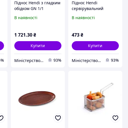
Піднос Hendi з гладким
Піднос Hendi
обідком GN 1/1
сервірувальний
круглий Ø300 мм
В наявності
В наявності
1 721
.30
₴
473
₴
Купити
Купити
4%
93%
93%
Міністерство Посуду
Міністерство Посуду