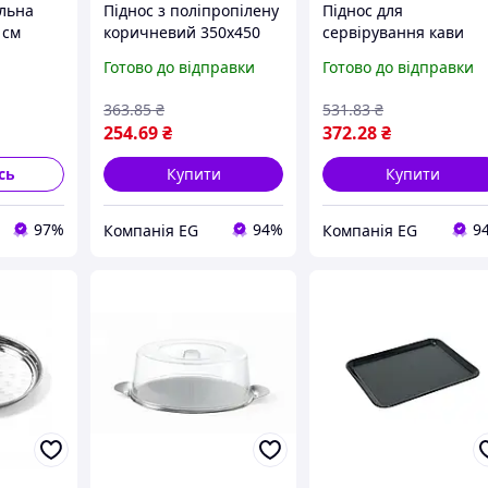
альна
Піднос з поліпропілену
Піднос для
 см
коричневий 350x450
сервірування кави
07933)
мм Hendi 878842
овальний 285x220 мм
Готово до відправки
Готово до відправки
Hendi 405307
363
.85
₴
531
.83
₴
254
.69
₴
372
.28
₴
сь
Купити
Купити
97%
94%
9
Компанія EG
Компанія EG