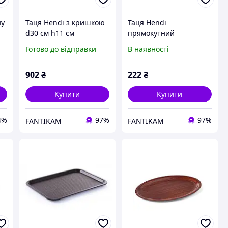
ну
Таця Hendi з кришкою
Таця Hendi
d30 см h11 см
прямокутний
неіржавка (980101) з
коричневий 43,5х31 см
Готово до відправки
В наявності
швидкою доставкою по
пластик (878941) з
Україні
швидкою доставкою по
Україні
902
₴
222
₴
Купити
Купити
4%
97%
97%
FANTIKAM
FANTIKAM