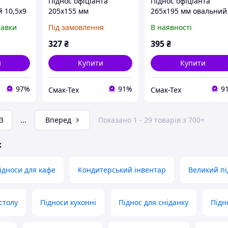
Піднос офіціанта
Піднос офіціанта
 10,5х9
205х155 мм
265х195 мм овальний
ржавкий
нержавіюча сталь
нержавіюча сталь
равки
Під замовлення
В наявності
дкою
Hendi 400203
Hendi 405208
країні
327
₴
395
₴
и
Купити
Купити
97%
91%
9
Смак-Тех
Смак-Тех
3
...
Вперед
Показано 1 - 29 товарів з 700+
ж
ідноси для кафе
Кондитерський інвентар
Великий пі
столу
Підноси кухонні
Піднос для сніданку
Підн