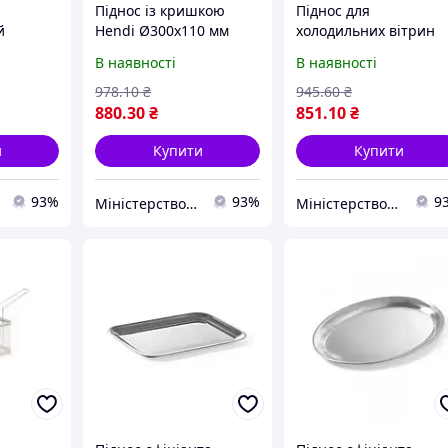
Піднос із кришкою
Піднос для
й
Hendi Ø300x110 мм
холодильних вітрин
мм
Hendi 350x240x17 мм
В наявності
В наявності
978
.10
₴
945
.60
₴
880
.30
₴
851
.10
₴
и
Купити
Купити
93%
93%
9
Міністерство Посуду
Міністерство Посуду