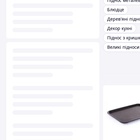
Піднос метале
Блюдце
Дерев'яні підн
Декор кухні
Піднос з криш
Великі підноси