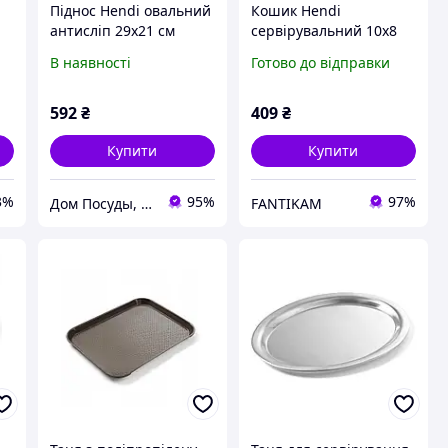
Піднос Hendi овальний
Кошик Hendi
антисліп 29х21 см
сервірувальний 10х8
склопластик (507933)
см h6,5 см неіржавкий
В наявності
Готово до відправки
(426425) з швидкою
доставкою по Україні
592
₴
409
₴
Купити
Купити
3%
95%
97%
Дом Посуды, интернет-магазин посуды и товаров для кухни
FANTIKAM