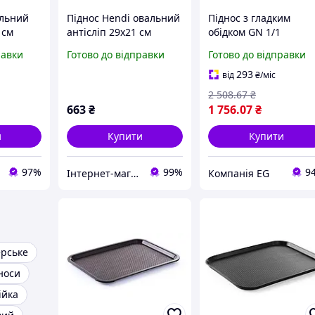
альний
Піднос Hendi овальний
Піднос з гладким
 см
антісліп 29х21 см
обідком GN 1/1
07933) з
склопластик (507933) з
530х325х(Н)10 мм Hen
равки
Готово до відправки
Готово до відправки
вкою по
швидкою доставкою по
807705
Україні
293
від
₴
/міс
2 508
.67
₴
663
₴
1 756
.07
₴
и
Купити
Купити
97%
99%
9
Інтернет-магазин "TUDOM"
Компанія EG
ерське
носи
ійка