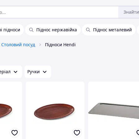
Знайти
і підноси
Піднос нержавійка
Піднос металевий
Столовий посуд
Підноси Hendi
еріал
Ручки