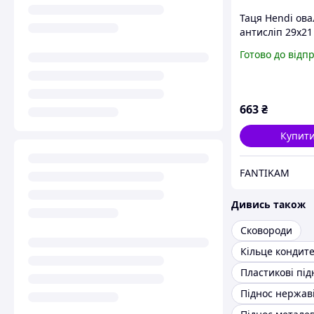
Таця Hendi ов
антисліп 29х21
склопластик (5
Готово до відп
швидкою доста
Україні
663
₴
Купит
FANTIKAM
Дивись також
Сковороди
Кільце кондит
Пластикові під
Піднос нержав