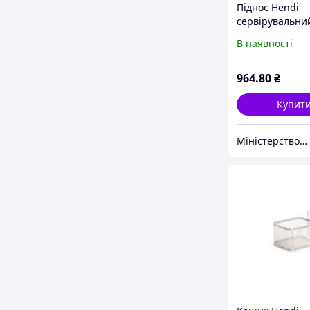
Піднос Hendi
сервірувальни
круглий Ø400 
В наявності
964
.80
₴
Купит
Міністерство Посуду