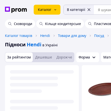
Каталог
В категорії
Сковороди
Кільце кондитерське
Пластиков
Каталог товарів
Hendi
Товари для дому
Посуд
Підноси
Hendi
в Україні
За рейтингом
Дешевше
Дорожче
Форма
Мат