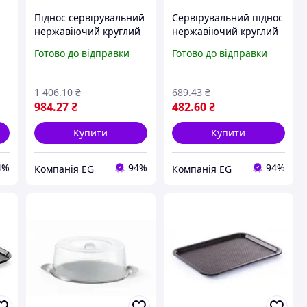
Піднос сервірувальний
Сервірувальний піднос
нержавіючий круглий
нержавіючий круглий
di
Ø400 мм Hendi 480403
Ø 300 мм Hendi 480205
Готово до відправки
Готово до відправки
1 406
.10
₴
689
.43
₴
984
.27
₴
482
.60
₴
Купити
Купити
4%
94%
94%
Компанія EG
Компанія EG