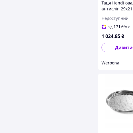
Таця Hendi ов
антисліп 29х21
склопластик (5
Недоступний
"Wr"
171
від
₴
/міс
1 024
.85
₴
Дивити
Weroona