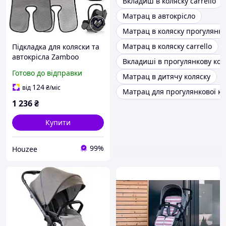
Вкладиш в коляску carrello
Матрац в автокрісло
Матрац в коляску прогулянку
Матрац в коляску carrello
Підкладка для коляски та
автокрісла Zamboo
Вкладиші в прогулянкову кол
дихаюча літня для дітей
Готово до відправки
Матрац в дитячу коляску
охолоджує та захищає
сидіння
124
від
₴
/міс
Матрац для прогулянкової к
1 236
₴
Купити
99%
Houzee