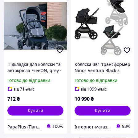
Підкладка для коляски та
Коляска 3в1 трансформер
автокрісла FreeON, grey -
Ninos Ventura Black з
white (48716)
автокріслом 0+
Готово до відправки
Готово до відправки
71
1099
від
₴
/міс
від
₴
/міс
712
₴
10 990
₴
Купити
Купити
100%
93%
PapaPlus (Папа Плюс)
Інтернет-магазин "Kid Toys"