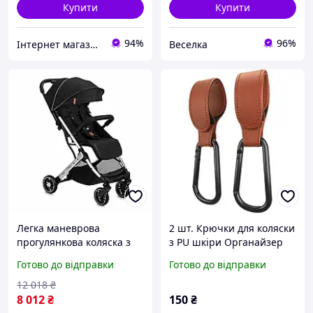
Купити
Купити
94%
96%
Інтернет магазин Slando
Веселка
Легка маневрова
2 шт. Крючки для коляски
прогулянкова коляска з
з PU шкіри Органайзер
амортизаторами для
для дитячої коляски з
Готово до відправки
Готово до відправки
дітей від 6 місяців
360-градусним
регульованою спинкою
обертанням
12 018
₴
FLAME
8 012
₴
150
₴