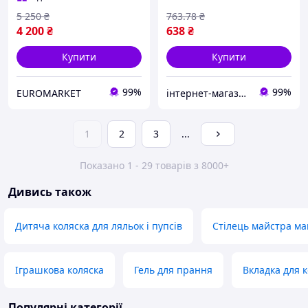
5 250
₴
763
.78
₴
4 200
₴
638
₴
Купити
Купити
99%
99%
EUROMARKET
інтернет-магазин KLIK
1
2
3
...
Показано 1 - 29 товарів з 8000+
Дивись також
Дитяча коляска для ляльок і пупсів
Стілець майстра ма
Іграшкова коляска
Гель для прання
Вкладка для 
Популярні категорії