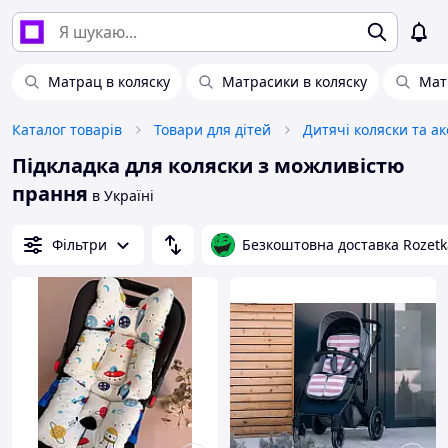
Матрац в коляску
Матрасики в коляску
Мат
Каталог товарів
Товари для дітей
Дитячі коляски та а
Підкладка для коляски з можливістю
прання
в Україні
Фільтри
Безкоштовна доставка Rozetk