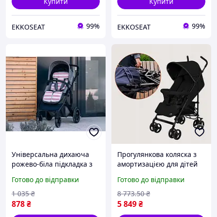
Купити
Купити
99%
99%
EKKOSEAT
EKKOSEAT
Універсальна дихаюча
Прогулянкова коляска з
рожево-біла підкладка з
амортизацією для дітей
3D сіткою розміром 79х34
від народження до 3
Готово до відправки
Готово до відправки
см для комфортних
років із регульованою
дитячих колясок і
спинкою й кошиком
1 035
₴
8 773
.50
₴
автокрісел
FLAME
878
₴
5 849
₴