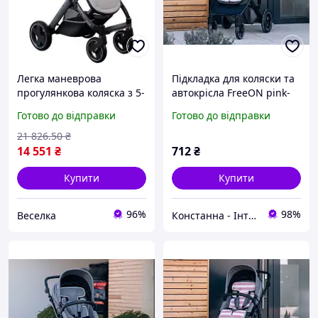
Легка маневрова
Підкладка для коляски та
прогулянкова коляска з 5-
автокрісла FreeON pink-
точковими ременями
white
Готово до відправки
Готово до відправки
безпеки для активних
батьків FLAME
21 826
.50
₴
14 551
₴
712
₴
Купити
Купити
96%
98%
Веселка
Констанна - Інтернет Магазин Іграшок