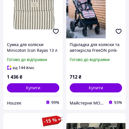
Сумка для коляски
Підкладка для коляски та
Minicoton Icon Rayas 13 л
автокрісла FreeON pink-
бавовняна з кишенями
white
Готово до відправки
Готово до відправки
для зручного зберігання
речей
144
від
₴
/міс
1 436
₴
712
₴
Купити
Купити
99%
93%
Houzee
Майстерня MOKOTOW