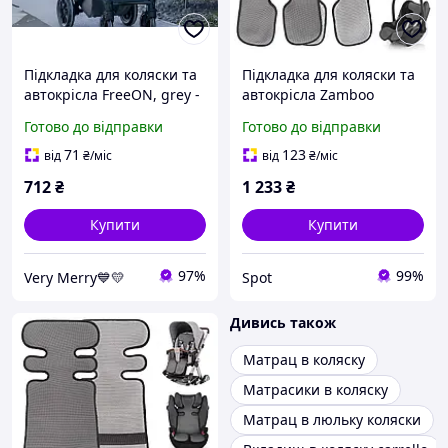
Підкладка для коляски та
Підкладка для коляски та
автокрісла FreeON, grey -
автокрісла Zamboo
white
дихаюча літня
Готово до відправки
Готово до відправки
універсальна з 3D
вентиляцією сірий 79х34
71
123
від
₴
/міс
від
₴
/міс
см
712
₴
1 233
₴
Купити
Купити
97%
99%
Very Merry💙💛
Spot
Дивись також
Матрац в коляску
Матрасики в коляску
Матрац в люльку коляски