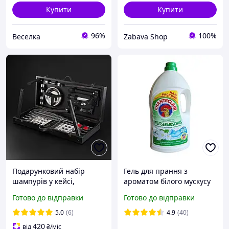
Купити
Купити
96%
100%
Веселка
Zabava Shop
Подарунковий набір
Гель для прання з
шампурів у кейсі,
ароматом білого мускусу
трансофрмер у стіл, для
Chanteclair Weisser
Готово до відправки
Готово до відправки
мангала, барбекю та
Moschus 80 прань 3600ml
гриля з можливістю
5.0
(6)
4.9
(40)
гравіювання Grills G16
420
від
₴
/міс