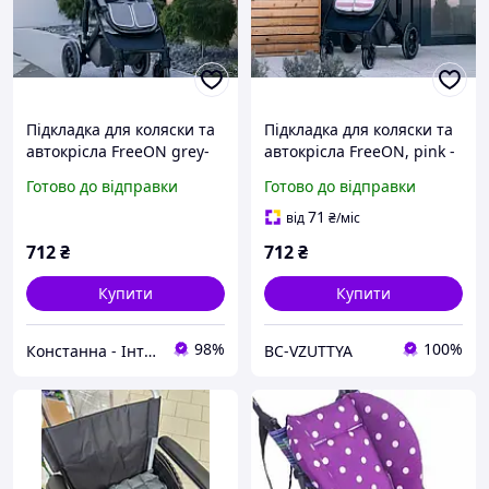
Підкладка для коляски та
Підкладка для коляски та
автокрісла FreeON grey-
автокрісла FreeON, pink -
white
white
Готово до відправки
Готово до відправки
71
від
₴
/міс
712
₴
712
₴
Купити
Купити
98%
100%
Констанна - Інтернет Магазин Іграшок
BC-VZUTTYA