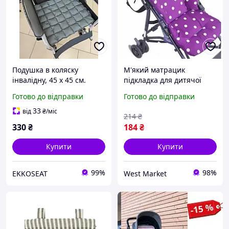
Подушка в коляску
М'який матрацик
інвалідну, 45 x 45 см.
підкладка для дитячої
Можливість прання
коляски стільчика
Готово до відправки
Готово до відправки
разом із наповнювачем
автокрісла, колір як на
!!!
фото
33
від
₴
/міс
214
₴
330
₴
184
₴
Купити
Купити
99%
98%
EKKOSEAT
West Market