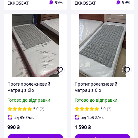
99%
99%
EKKOSEAT
EKKOSEAT
Протипролежневий
Протипролежневий
матрац з біо
матрац з біо
наповнювачем, розмір
наповнювачем, розмір
Готово до відправки
Готово до відправки
100 x 75 см. Можливість
150 на 80 см. Можливість
прання разом з
прання разом з
5.0
(2)
5.0
(3)
наповнювачем !!!
наповнювачем !!!
99
159
від
₴
/міс
від
₴
/міс
990
₴
1 590
₴