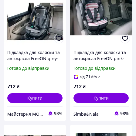
Підкладка для коляски та
Підкладка для коляски та
автокрісла FreeON grey-
автокрісла FreeON pink-
white
white
Готово до відправки
Готово до відправки
71
від
₴
/міс
712
₴
712
₴
Купити
Купити
93%
98%
Майстерня MOKOTOW
Simba&Nala