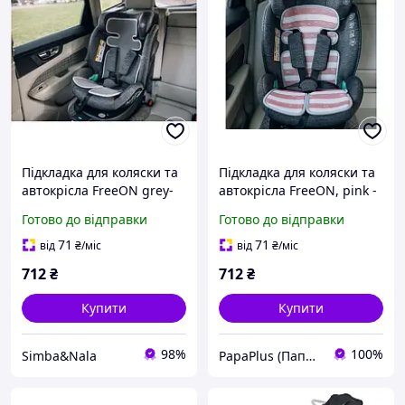
Підкладка для коляски та
Підкладка для коляски та
автокрісла FreeON grey-
автокрісла FreeON, pink -
white
white (48723)
Готово до відправки
Готово до відправки
71
71
від
₴
/міс
від
₴
/міс
712
₴
712
₴
Купити
Купити
98%
100%
Simba&Nala
PapaPlus (Папа Плюс)