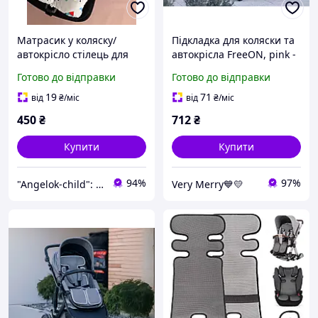
Матрасик у коляску/
Підкладка для коляски та
автокрісло стілець для
автокрісла FreeON, pink -
годування з натуральної
white
Готово до відправки
Готово до відправки
бавовни Angelok-child
19
71
від
₴
/міс
від
₴
/міс
450
₴
712
₴
Купити
Купити
94%
97%
"Angelok-child": Інтернет-магазин дитячих товарів. Зимові комбінезони. Зимові конверти в коляску
Very Merry💙💛