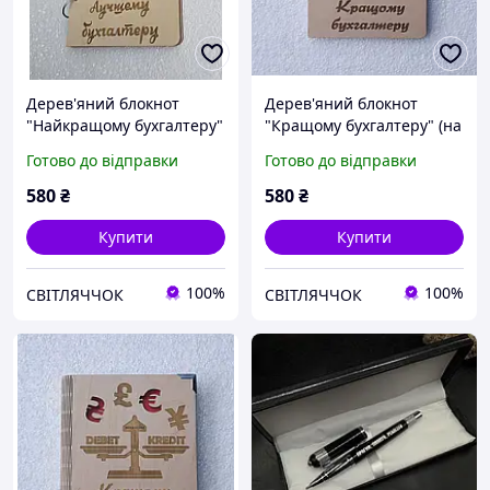
Дерев'яний блокнот
Дерев'яний блокнот
"Найкращому бухгалтеру"
"Кращому бухгалтеру" (на
(на кільцях з ручкою),
кільцях із ручкою),
Готово до відправки
Готово до відправки
щоденник з дерева
щоденник з дерева,
подарунок для бухгалтера
580
₴
580
₴
Купити
Купити
100%
100%
СВІТЛЯЧЧОК
СВІТЛЯЧЧОК