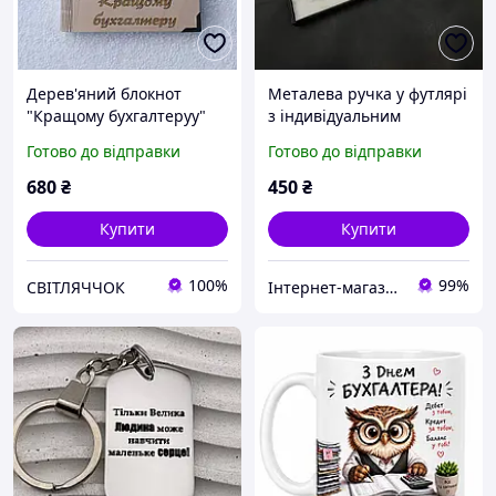
Дерев'яний блокнот
Металева ручка у футлярі
"Кращому бухгалтеруу"
з індивідуальним
(на суцільній обкладинці
гравіюванням
Готово до відправки
Готово до відправки
з ручкою), щоденник з
дерева
680
₴
450
₴
Купити
Купити
100%
99%
СВІТЛЯЧЧОК
Інтернет-магазин «GravPresent»