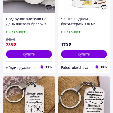
Подарунок вчителю на
Чашка «З Днем
День вчителя брелок з
бухгалтера!» 330 мл.
гравіюванням «Тільки
В наявності
В наявності
велика людина може...»
(напис можна змінити)
345
₴
285
₴
170
₴
Купити
Купити
99%
98%
⭐Індивідуальні подарунки з любов'ю
Fotodrukirshava