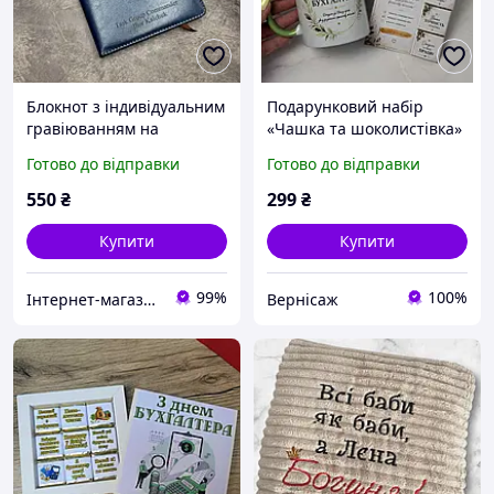
Блокнот з індивідуальним
Подарунковий набір
гравіюванням на
«Чашка та шоколистівка»
замовлення, синій
бухгалтеру | Подарунок
Готово до відправки
Готово до відправки
бухгалтеру, фінансисту
550
₴
299
₴
Купити
Купити
99%
100%
Інтернет-магазин «GravPresent»
Вернісаж