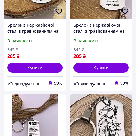
Брелок з нержавіючої
Брелок з нержавіючої
сталі з гравіюванням на
сталі з гравіюванням на
подарунок "Нехай зірки
подарунок «Тільки велика
В наявності
В наявності
стають в потрібний ряд"
людина може...» (напис
(напис можна змінити)
можна змінити)
345
₴
345
₴
285
₴
285
₴
Купити
Купити
99%
99%
⭐Індивідуальні подарунки з любов'ю
⭐Індивідуальні подарунки з любов'ю