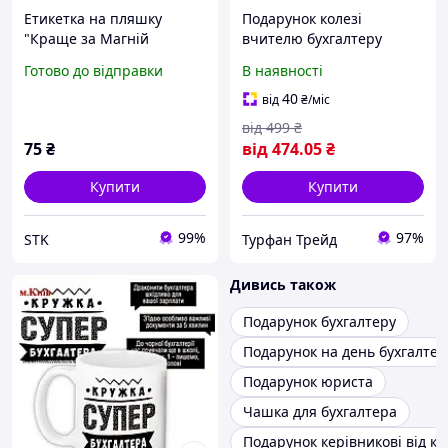
Етикетка на пляшку
Подарунок колезі
"Краще за Магній
вчителю бухгалтеру
Антистрес" +
лікаря диплом на металі з
Готово до відправки
В наявності
контретикетка |
будь-яким текстом
Подарунок другу, колезі,
40
від
₴
/міс
подрузі
від
499
₴
75
₴
від
474
.05
₴
Купити
Купити
99%
97%
STK
Турфан Трейд
Дивись також
Подарунок бухгалтеру
Подарунок на день бухгалтер
Подарунок юриста
Чашка для бухгалтера
Подарунок керівникові від ко