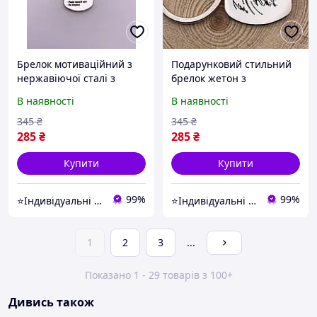
Брелок мотиваційний з
Подарунковий стильний
нержавіючої сталі з
брелок жетон з
гравіюванням ваших
нержавіючої сталі із
В наявності
В наявності
планів на рік (напис
зображенням лева (напис
можна змінити)
можна змінити)
345
₴
345
₴
285
₴
285
₴
Купити
Купити
99%
99%
⭐Індивідуальні подарунки з любов'ю
⭐Індивідуальні подарунки з любов'ю
1
2
3
...
Показано 1 - 29 товарів з 100+
Дивись також