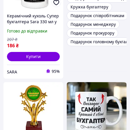
Кружка бухгалтеру
Подарунок співробітникам
Керамічний кухоль Супер
бухгалтера Sara 330 мл у
Подарунок менеджеру
подарунок колезі на
Готово до відправки
Подарунок прокурору
роботу або для
домашнього чаювання
207
₴
Подарунок головному бухгал
186
₴
Купити
95%
SARA