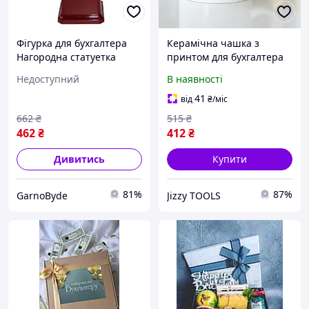
Фігурка для бухгалтера
Керамічна чашка з
Нагородна статуетка
принтом для бухгалтера
Зоряний салют Карнавал
330 мл біла з яскравим
Недоступний
В наявності
Приколов Подарунок
малюнком для подарунка
колезі для офісу
друзям і колегам
41
від
₴
/міс
662
₴
515
₴
462
₴
412
₴
Дивитись
Купити
81%
87%
GarnoByde
Jizzy TOOLS