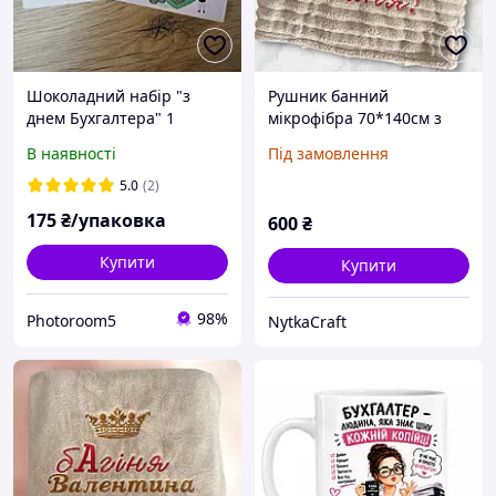
Шоколадний набір "з
Рушник банний
днем Бухгалтера" 1
мікрофібра 70*140см з
написом «Всі баби як
В наявності
Під замовлення
баби, а Лєна Богиня»
5.0
(2)
175
₴/упаковка
600
₴
Купити
Купити
98%
Photoroom5
NytkaCraft