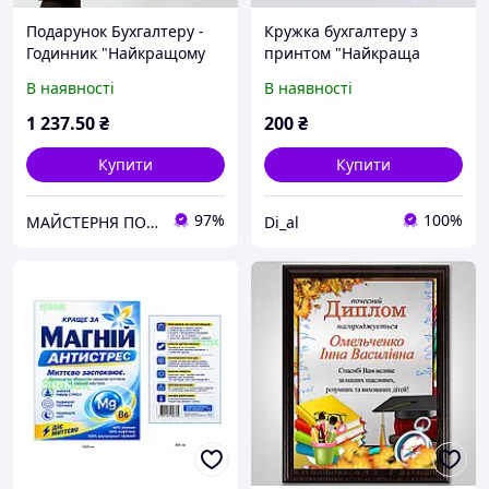
Подарунок Бухгалтеру -
Кружка бухгалтеру з
Годинник "Найкращому
принтом "Найкраща
Бухгалтеру" з
бухгалтер" подарунок
В наявності
В наявності
фоторамками
колезі, бухгалтеру,
фінансисту
1 237
.50
₴
200
₴
Купити
Купити
97%
100%
МАЙСТЕРНЯ ПОДАРУНКІВ
Di_al