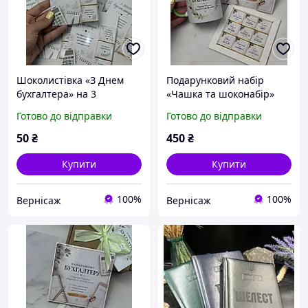
Шоколистівка «З Днем
Подарунковий набір
бухгалтера» на 3
«Чашка та шоконабір»
шоколадки | Подарунок
бухгалтеру | 9 шоколадок,
Готово до відправки
Готово до відправки
бухгалтеру, фінансисту,
подарунок бухгалтеру
економісту
50
₴
450
₴
Купити
Купити
100%
100%
Вернісаж
Вернісаж