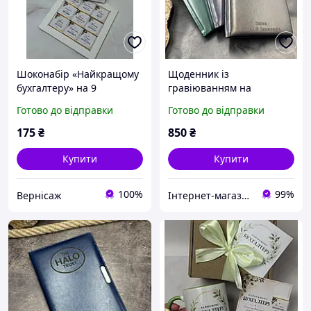
Шоконабір «Найкращому
Щоденник із
бухгалтеру» на 9
гравіюванням на
шоколадок | Подарунок
замовлення
Готово до відправки
Готово до відправки
бухгалтеру, фінансисту,
економісту
175
₴
850
₴
Купити
Купити
100%
99%
Вернісаж
Інтернет-магазин «GravPresent»