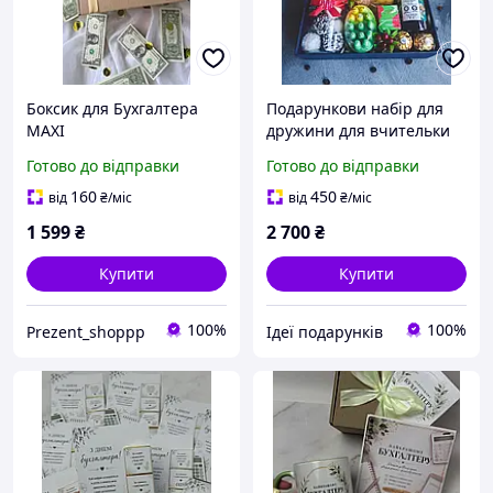
Боксик для Бухгалтера
Подарункови набір для
МАХІ
дружини для вчительки
для мами подарунок для
Готово до відправки
Готово до відправки
коханої дівчини для
подруги для сестри
160
450
від
₴
/міс
від
₴
/міс
1 599
₴
2 700
₴
Купити
Купити
100%
100%
Prezent_shoppp
Ідеї подарунків