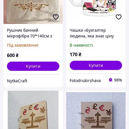
Рушник банний
Чашка «Бухгалтер
мікрофібра 70*140см з
людина, яка знає ціну
написом «Богиня
кожній копійці» 330 мл
Під замовлення
В наявності
Валентина(будь яке ім`я)"
170
₴
600
₴
Купити
Купити
98%
Fotodrukirshava
NytkaCraft