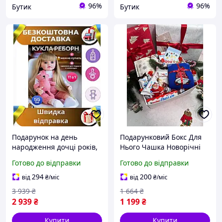
96%
96%
Бутик
Бутик
Подарунок на день
Подарунковий Бокс Для
народження дочці років,
Нього Чашка Новорічні
прикольні новорічний
Шкарпетки Солодощі
Готово до відправки
Готово до відправки
подарунки доньці,
Іграшка Дід Мороз
іграшки інтерактивні
Відкритка DBUY
294
200
від
₴
/міс
від
₴
/міс
ляльки
3 939
₴
1 664
₴
2 939
₴
1 199
₴
Купити
Купити