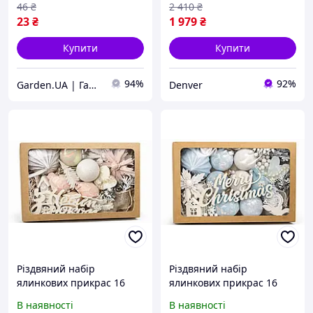
Іграшка На Ялинку
46
₴
2 410
₴
Denver
23
₴
1 979
₴
Купити
Купити
94%
92%
Garden.UA | Гарден ЮА
Denver
Різдвяний набір
Різдвяний набір
ялинкових прикрас 16
ялинкових прикрас 16
предметів TM Dashuri
предметів TM Dashuri
В наявності
В наявності
подарунковий набір
подарунковий набір