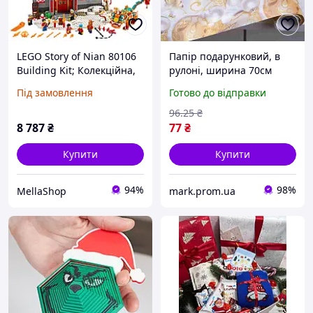
LEGO Story of Nian 80106
Папір подарунковий, в
Building Kit; Колекційна,
рулоні, ширина 70см
освітня, місячна
довжина 3м, 8360-11
Під замовлення
Готово до відправки
новорічна подарункова
новорічні іграшки, за
іграшка для дітей, нова
1рулон 12503
96
.25
₴
2021 (1067 ш
8 787
₴
77
₴
Купити
Купити
94%
98%
MellaShop
mark.prom.ua