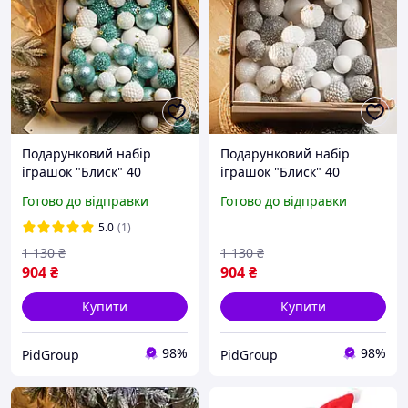
Подарунковий набір
Подарунковий набір
іграшок "Блиск" 40
іграшок "Блиск" 40
шт.Набір пластикових
шт.Набір пластикових
Готово до відправки
Готово до відправки
новорічних куль Набір
новорічних куль Набір
новорічних куль оптом
новорічних куль оптом
5.0
(1)
Колір М'ятний
Колір Срібний
1 130
₴
1 130
₴
904
₴
904
₴
Купити
Купити
98%
98%
PidGroup
PidGroup