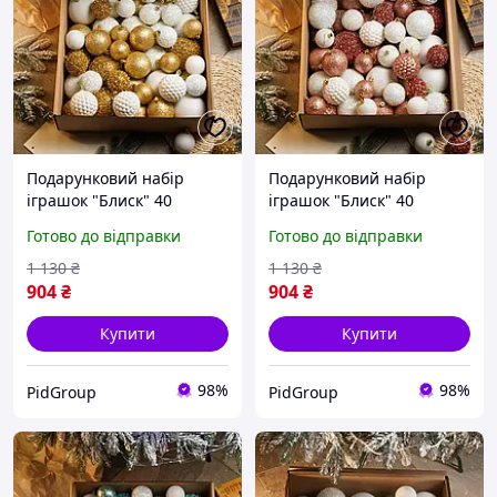
Подарунковий набір
Подарунковий набір
іграшок "Блиск" 40
іграшок "Блиск" 40
шт.Набір пластикових
шт.Набір пластикових
Готово до відправки
Готово до відправки
новорічних куль Набір
новорічних куль Набір
новорічних куль оптом
новорічних куль оптом
1 130
₴
1 130
₴
Колір Золотий
Колір Розове-Золото
904
₴
904
₴
Купити
Купити
98%
98%
PidGroup
PidGroup