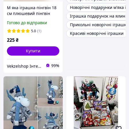
Новорічні подарунки м'яка і
М яка іграшка пінгвін 18
см плюшевий пінгвін
Іграшка подарунок на ялинк
сніговик іграшка
Готово до відправки
Прикольні новорічні іграшки
новорічний пінгвін
подарунок
5.0
(1)
Красиві новорічні іграшки
225
₴
Купити
99%
Vekzelshop Інтернет-магазин