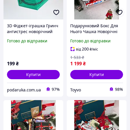
3D Фіджет-іграшка Гринч
Подарунковий Бокс Для
антистрес новорічний
Нього Чашка Новорічні
подарунок на Різдво
Шкарпетки Солодощі
Готово до відправки
Готово до відправки
Іграшка Дід Мороз
Відкритка Toyvoo
200
від
₴
/міс
1 533
₴
199
₴
1 199
₴
Купити
Купити
97%
98%
podaruka.com.ua
Toyvo