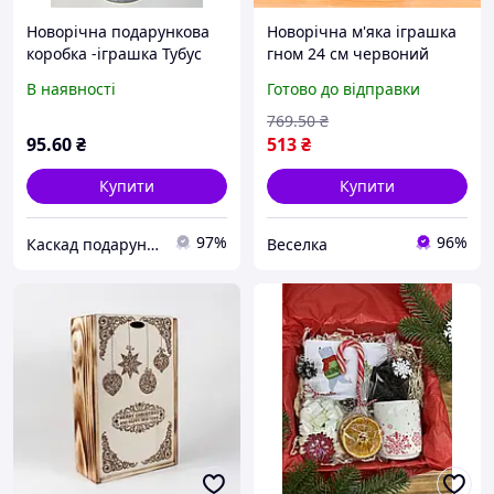
Новорічна подарункова
Новорічна м'яка іграшка
коробка -іграшка Тубус
гном 24 см червоний
"Сніговик"№25-60
затишний аксесуар для
В наявності
Готово до відправки
декору свята та
подарунка FLAME
769
.50
₴
95
.60
₴
513
₴
Купити
Купити
97%
96%
Каскад подарунків
Веселка