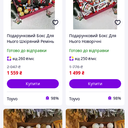
Подарунковий Бокс Для
Подарунковий Бокс Для
Нього Шкіряний Ремінь
Нього Новорічні
Новорічні Шкарпетки
Шкарпетки Солодощі
Готово до відправки
Готово до відправки
Солодощі Іграшка Дід
Іграшка Дід Мороз
Мороз Відкритка Toyvoo
Відкритка Прикраса На
260
250
від
₴
/міс
від
₴
/міс
Ялинку Toyvoo
2 047
₴
1 776
₴
1 559
₴
1 499
₴
Купити
Купити
98%
98%
Toyvo
Toyvo