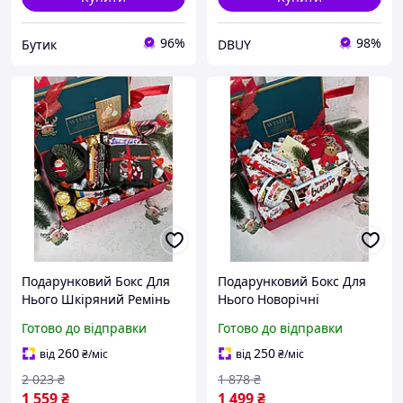
96%
98%
Бутик
DBUY
Подарунковий Бокс Для
Подарунковий Бокс Для
Нього Шкіряний Ремінь
Нього Новорічні
Новорічні Шкарпетки
Шкарпетки Солодощі
Готово до відправки
Готово до відправки
Солодощі Іграшка Дід
Іграшка Дід Мороз
Мороз Відкритка DBUY
Відкритка Прикраса На
260
250
від
₴
/міс
від
₴
/міс
Ялинку DBUY
2 023
₴
1 878
₴
1 559
₴
1 499
₴