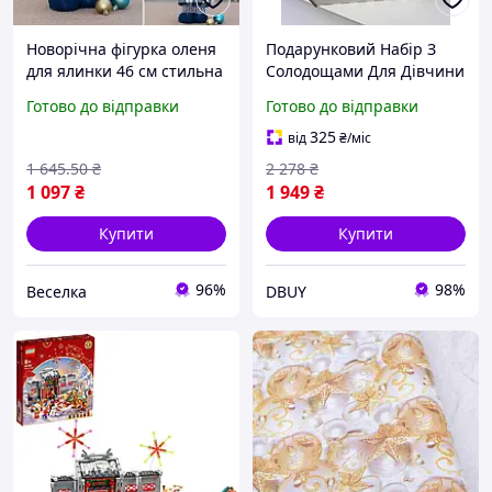
Новорічна фігурка оленя
Подарунковий Набір З
для ялинки 46 см стильна
Солодощами Для Дівчини
м'яка іграшка для декору
Бокс Квадратний
Готово до відправки
Готово до відправки
та подарунка FLAME
Новорічний Кружка
Солодощі Новорічна
325
від
₴
/міс
Іграшка На Ялинку DBUY
1 645
.50
₴
2 278
₴
1 097
₴
1 949
₴
Купити
Купити
96%
98%
Веселка
DBUY