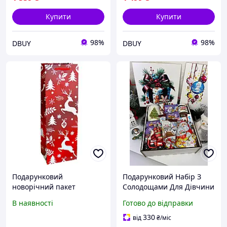
Купити
Купити
98%
98%
DBUY
DBUY
Подарунковий
Подарунковий Набір З
новорічний пакет
Солодощами Для Дівчини
(іграшка, олень, ялинка)
Бокс Квадратний
В наявності
Готово до відправки
11,5*35*9 см
Новорічний Кружка
Солодощі Новорічна
330
від
₴
/міс