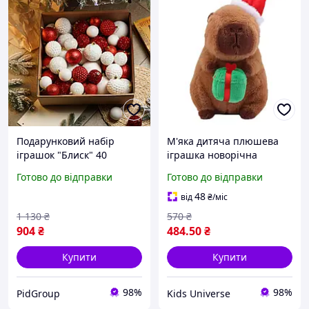
Подарунковий набір
М'яка дитяча плюшева
іграшок "Блиск" 40
іграшка новорічна
шт.Набір пластикових
капібара з подарунком
Готово до відправки
Готово до відправки
новорічних куль Набір
22см Art5738
новорічних куль оптом
48
від
₴
/міс
Колір Червоний
1 130
₴
570
₴
904
₴
484
.50
₴
Купити
Купити
98%
98%
PidGroup
Kids Universe