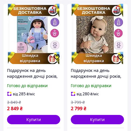
Подарунок на день
Подарунок на день
народження дочці років,
народження дочці років,
прикольні новорічний
прикольні новорічний
Готово до відправки
Готово до відправки
подарунки доньці
подарунки доньці,
іграшки ляльки справжня
іграшки вінілові ляльки
285
280
від
₴
/міс
від
₴
/міс
реборн
3 849
₴
3 799
₴
2 849
₴
2 799
₴
Купити
Купити