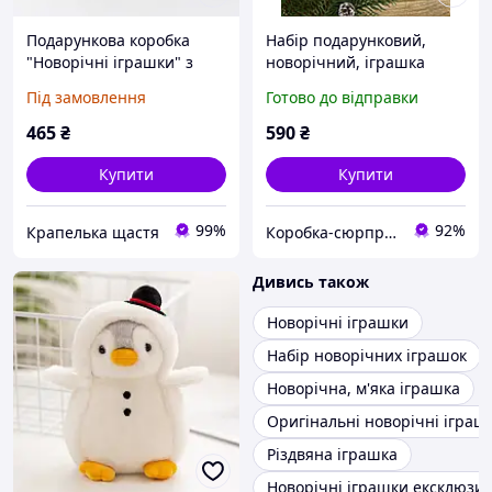
Подарункова коробка
Набір подарунковий,
"Новорічні іграшки" з
новорічний, іграшка
гравіюванням
собака мопс, свічка,
Під замовлення
Готово до відправки
свічки набір,
Натуральний, подарунок
465
₴
590
₴
Купити
Купити
99%
92%
Крапелька щастя
Коробка-сюрприз
Дивись також
Новорічні іграшки
Набір новорічних іграшок
Новорічна, м'яка іграшка
Оригінальні новорічні іграш
Різдвяна іграшка
Новорічні іграшки ексклюзив