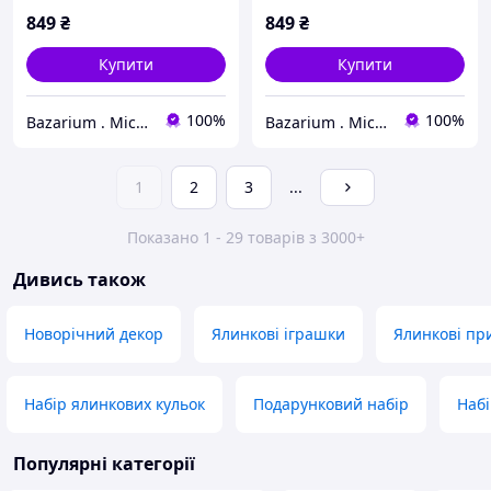
декору, новорічні іграшки
декору, новорічні іграшки
849
₴
849
₴
преміум якості для
преміум якості для
ялинки
ялинки
Купити
Купити
100%
100%
Bazarium . Місце, де є все
Bazarium . Місце, де є все
1
2
3
...
Показано 1 - 29 товарів з 3000+
Дивись також
Новорічний декор
Ялинкові іграшки
Ялинкові пр
Набір ялинкових кульок
Подарунковий набір
Набі
Популярні категорії