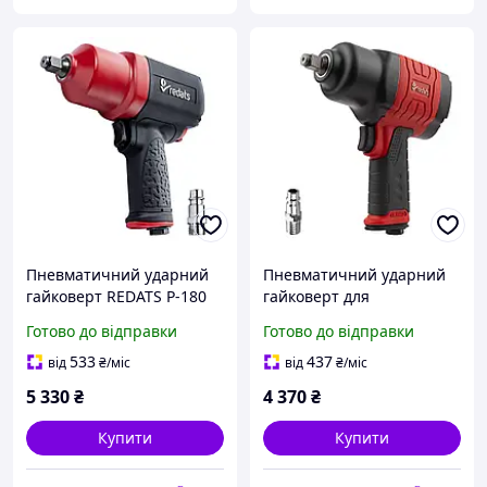
Пневматичний ударний
Пневматичний ударний
гайковерт REDATS P-180
гайковерт для
1/2" 1900 Нм швидкість
автосервісів REDATS P-160
Готово до відправки
Готово до відправки
8500 об/хв легкий
з крутним моментом 1500
композитний корпус
Нм та легким корпусом
533
437
від
₴
/міс
від
₴
/міс
2.2 кг
5 330
₴
4 370
₴
Купити
Купити