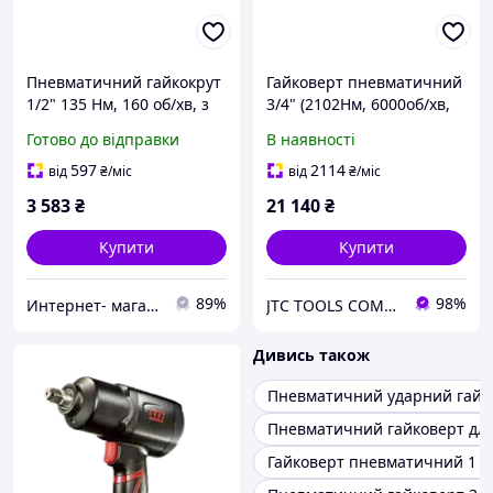
Пневматичний гайкокрут
Гайковерт пневматичний
1/2" 135 Нм, 160 об/хв, з
3/4" (2102Нм, 6000об/хв,
композитним корпусом,
209 мм, 3.05 кг)
Готово до відправки
В наявності
артикул 9-NE-443
композитний корпус 7659
JTC
597
2114
від
₴
/міс
від
₴
/міс
3 583
₴
21 140
₴
Купити
Купити
89%
98%
Интернет- магазин "AKB-OK"
JTC TOOLS COMPANY
Дивись також
Пневматичний ударний гайк
Пневматичний гайковерт дл
Гайковерт пневматичний 1 