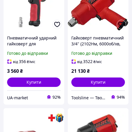
Пневматичний ударний
Гайковерт пневматичний
гайковерт для
3/4" (2102Нм, 6000об/хв,
автомобільних робіт
209мм, 3.05кг)
Готово до відправки
Готово до відправки
REDATS P-120 1450 Нм з
композитний корпус 7659
композитним корпусом
JTC
356
3522
від
₴
/міс
від
₴
/міс
2.1 кг
3 560
₴
21 130
₴
Купити
Купити
92%
94%
UA-market
Toolsline — Твоя лінія інструменту