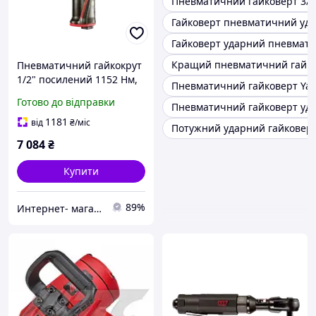
Пневматичний гайковерт 3/4
Гайковерт пневматичний уда
Гайковерт ударний пневмат
Кращий пневматичний гайк
Пневматичний гайкокрут
1/2" посилений 1152 Нм,
Пневматичний гайковерт Yato
9000 об/хв з композитним
Готово до відправки
Пневматичний гайковерт уд
корпусом, модель 9-NC-
4233Q (105 символів)
1181
від
₴
/міс
Потужний ударний гайковер
7 084
₴
Купити
89%
Интернет- магазин "AKB-OK"