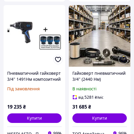
Пневматичний гайковерт
Гайковерт пневматичний
3/4" 1491Нм композитний
3/4" (2440 Нм)
корпус KING TONY
композитний корпус (IKH)
Під замовлення
В наявності
P33681-100B у комплекті 3
IKH8127
головки (32,36,41)
5281
від
₴
/міс
19 235
₴
31 685
₴
Купити
Купити
99%
96%
WSEDLASTO - Продаж автосервісного обладнання в Україні
ТОП АгроЗапчастина