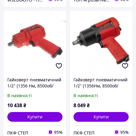
Гайковерт пневматичний
Гайковерт пневматичний
1/2" (1356 Нм, 8500об/
1/2" (1356Нм, 8500об/
хв,179 мм, 1.65 кг)
хв,190 мм, 2,1 кг)
В наявності
В наявності
композитний корпус,
композитний корпус,
7657 JTC
7238 JTC
10 438
₴
8 049
₴
Купити
Купити
95%
95%
ПКФ СТЕП
ПКФ СТЕП