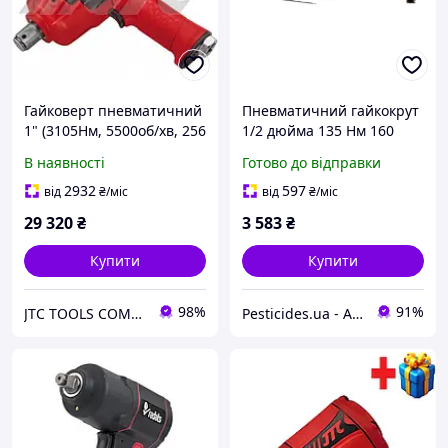
Гайковерт пневматичний
Пневматичний гайкокрут
1" (3105Нм, 5500об/хв, 256
1/2 дюйма 135 Нм 160
мм, 5.9 кг) композитний
обертів за хвилину з
В наявності
Готово до відправки
корпус 7661 JTC
композитним корпусом
2932
597
від
₴
/міс
від
₴
/міс
29 320
₴
3 583
₴
Купити
Купити
98%
91%
JTC TOOLS COMPANY
Pesticides.ua - Аграрна продукція і не тільки !!!