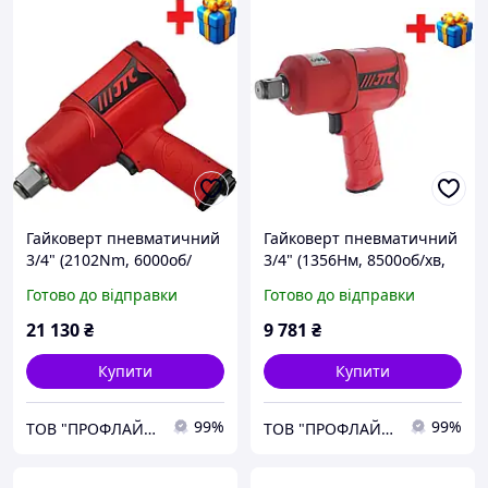
Гайковерт пневматичний
Гайковерт пневматичний
3/4" (2102Nm, 6000об/
3/4" (1356Нм, 8500об/хв,
хв,209мм,3,05
198мм, 1,85кг)
Готово до відправки
Готово до відправки
кг)композитний корпус
композитний корпус 7658
7659 JTC
JTC
21 130
₴
9 781
₴
Купити
Купити
99%
99%
ТОВ "ПРОФЛАЙН 2000"
ТОВ "ПРОФЛАЙН 2000"