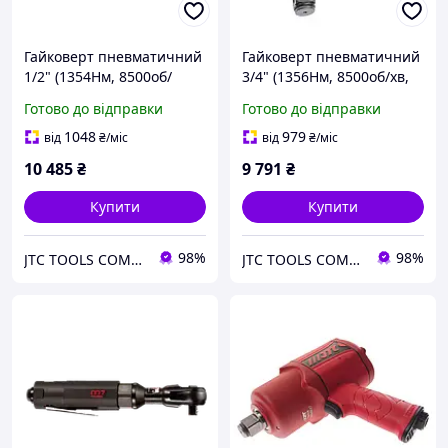
Гайковерт пневматичний
Гайковерт пневматичний
1/2" (1354Нм, 8500об/
3/4" (1356Нм, 8500об/хв,
хв,179 мм, 1.65 кг)
198 мм, 1.85 кг)
Готово до відправки
Готово до відправки
композитний корпус 7657
композитний корпус 7658
JTC
JTC
1048
979
від
₴
/міс
від
₴
/міс
10 485
₴
9 791
₴
Купити
Купити
98%
98%
JTC TOOLS COMPANY
JTC TOOLS COMPANY