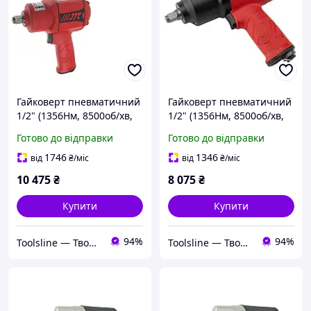
Гайковерт пневматичний
Гайковерт пневматичний
1/2" (1356Нм, 8500об/хв,
1/2" (1356Нм, 8500об/хв,
179мм, 1.65кг)
190мм, 2,1кг)
Готово до відправки
Готово до відправки
композитний корпус 7657
композитний корпус
JTC
1746
1346
від
₴
/міс
від
₴
/міс
10 475
₴
8 075
₴
Купити
Купити
94%
94%
Toolsline — Твоя лінія інструменту
Toolsline — Твоя лінія інструменту