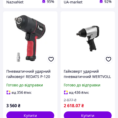
95%
92%
NazvaNet
UA-market
Пневматичний ударний
Гайковерт ударний
гайковерт REDATS P-120
пневматичний WERTVOLL
1450 Нм 7500 об/хв
1/2" 7000 об/хв 215 л/хв
Готово до відправки
Готово до відправки
композитний корпус Twin
6.3 bar 340 Нм реверс TPR
Hammer 21 кг
покриття корпусу кейс з
356
436
від
₴
/міс
від
₴
/міс
насадками
2 877
₴
3 560
₴
2 618
.07
₴
Купити
Купити