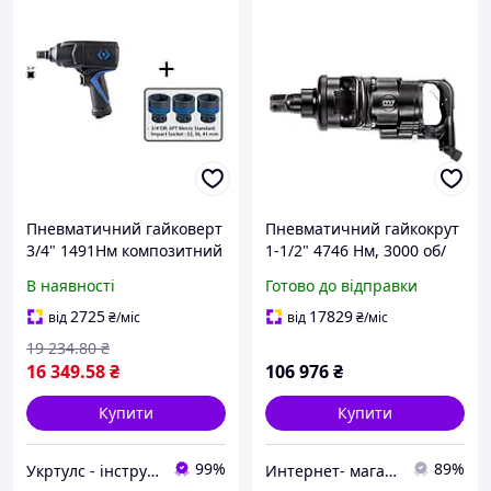
Пневматичний гайковерт
Пневматичний гайкокрут
3/4" 1491Нм композитний
1-1/2" 4746 Нм, 3000 об/
корпус, в комплекті 3
хв, корпус із
В наявності
Готово до відправки
головки King Tony P33681-
композитного матеріалу
100B (Тайвань)
9-NC-9223
2725
17829
від
₴
/міс
від
₴
/міс
19 234
.80
₴
16 349
.58
₴
106 976
₴
Купити
Купити
99%
89%
Укртулс - інструменти та обладнання
Интернет- магазин "AKB-OK"