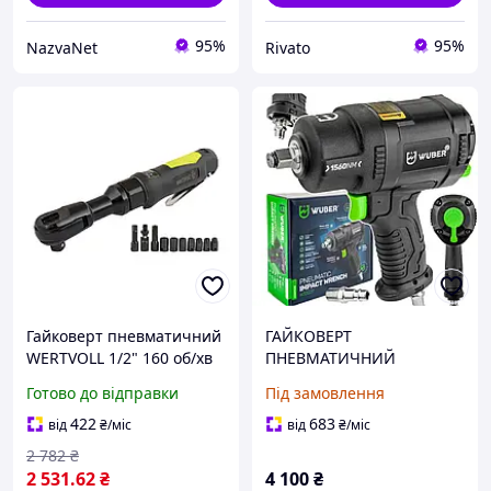
95%
95%
NazvaNet
Rivato
Гайковерт пневматичний
ГАЙКОВЕРТ
WERTVOLL 1/2" 160 об/хв
ПНЕВМАТИЧНИЙ
115 л/хв 6.3 bar 69 Нм
УДАРНИЙ
Готово до відправки
Під замовлення
реверс TPR покриття
КОМПОЗИТНИЙ З
корпусу кейс з насадками
УДАРОМ ДЛЯ КОЛІС 1560
422
683
від
₴
/міс
від
₴
/міс
PN-2032
Нм 1/2"
2 782
₴
2 531
.62
₴
4 100
₴