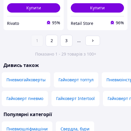
Купити
Купити
95%
96%
Rivato
Retail Store
1
2
3
...
Показано 1 - 29 товарів з 100+
Дивись також
Пневмогайковерты
Гайковерт топтул
Пневмоінст
Гайковерт пневмо
Гайковерт Intertool
Гайковерт 
Популярні категорії
Пневмошліфмашіни
Свердла, бури