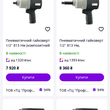
Пневматичний гайковерт
Пневматичний гайковерт
1/2" 813 Нм (композитний
1/2" 813 Нм,
корпус) KINGTONY 33461-
(композитний корпус)
В наявності
В наявності
060
подовжений шпиндель
KINGTONY 33462-060
1320
1393
від
₴
/міс
від
₴
/міс
7 920
₴
8 360
₴
Купити
Купити
94%
94%
ТОВ «ТЦ "Профіт"»
ТОВ «ТЦ "Профіт"»