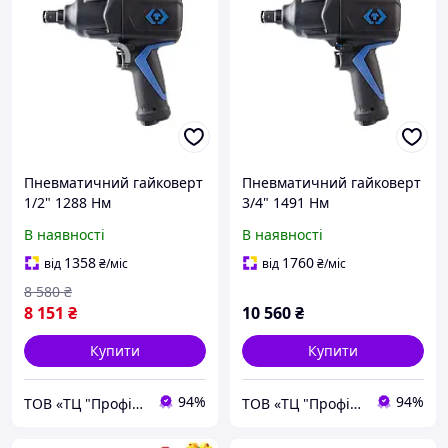
Пневматичний гайковерт
Пневматичний гайковерт
1/2" 1288 Нм
3/4" 1491 Нм
композитний корпус
композитний корпус
В наявності
В наявності
KINGTONY 33481-095
KINGTONY 33681-100
1358
1760
від
₴
/міс
від
₴
/міс
8 580
₴
8 151
₴
10 560
₴
Купити
Купити
94%
94%
ТОВ «ТЦ "Профіт"»
ТОВ «ТЦ "Профіт"»