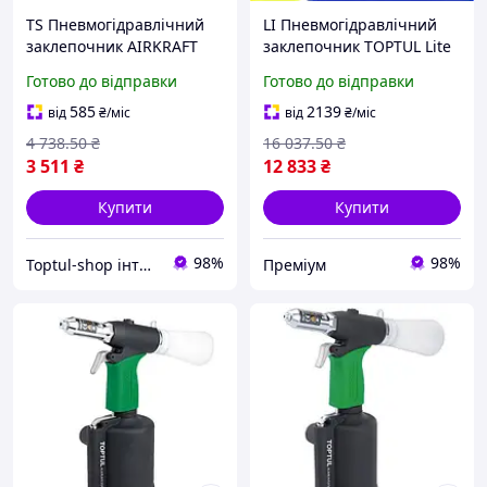
TS Пневмогідравлічний
LI Пневмогідравлічний
заклепочник AIRKRAFT
заклепочник TOPTUL Lite
для витяжних Extra Line
Box 2.4-5.0 мм KARA0205
Готово до відправки
Готово до відправки
заклепок 3,2-6,4 мм
LIP77/R
пневматичний
585
2139
від
₴
/міс
від
₴
/міс
інструмент д SHT55_Q
4 738
.50
₴
16 037
.50
₴
3 511
₴
12 833
₴
Купити
Купити
98%
98%
Toptul-shop інтернет магазин
Преміум