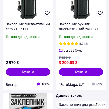
Заклепник пневматичний
Заклепник ручний
Yato YT-36171
пневматичний YATO YT-
36171 7 Бар
Готово до відправки
Готово до відправки
5.0
(3)
533
від
₴
/міс
3 299
₴
2 970
₴
3 200
.03
₴
Купити
Купити
100%
89%
Вектор
"EuroМagazUA" інтернет магазин трендових товарів
Дивись також
Заклепочник для різьбових з