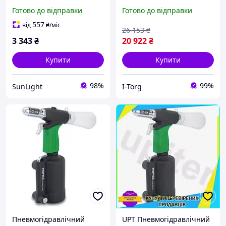
заклепок 1/4" (3.2-6.4 мм)
витяжних заклепок
Готово до відправки
Готово до відправки
AIRKRAFT AT-6017 санлайт
TOPTUL 3.0-6.4 мм
KARA0306
557
від
₴
/міс
26 153
₴
3 343
₴
20 922
₴
Купити
Купити
98%
99%
SunLight
I-Torg
Пневмогідравлічний
UPT Пневмогідравлічний