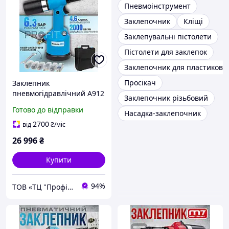
Пневмоінструмент
Заклепочник
Кліщі
Заклепувальні пістолети
Пістолети для заклепок
Заклепочник для пластикови
Просікач
Заклепник
пневмогідравлічний A912
Заклепочник різьбовий
для різьбових заклепок
Готово до відправки
Насадка-заклепочник
М3 М12 з алюмінію та
сталі
2700
від
₴
/міс
26 996
₴
Купити
94%
ТОВ «ТЦ "Профіт"»