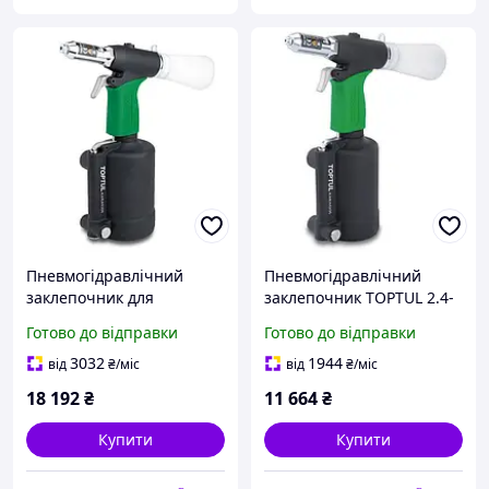
Пневмогідравлічний
Пневмогідравлічний
заклепочник для
заклепочник TOPTUL 2.4-
витяжних заклепок
5.0 мм KARA0205
Готово до відправки
Готово до відправки
TOPTUL 3.0-6.4 мм
KARA0306
3032
1944
від
₴
/міс
від
₴
/міс
18 192
₴
11 664
₴
Купити
Купити