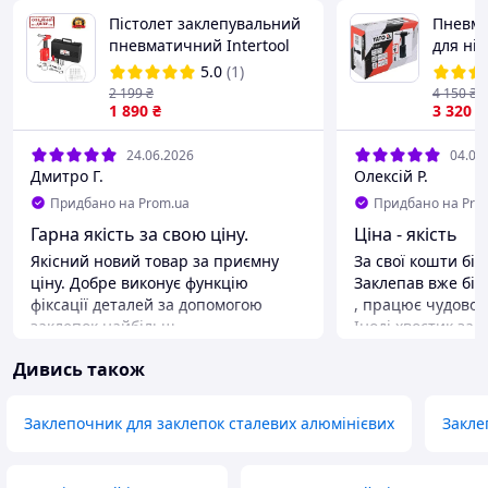
Пістолет заклепувальний
Пневмо
пневматичний Intertool
для ніті
TSH PT-1304
4,8; 5,0
5.0
(1)
36171
2 199
₴
4 150
₴
1 890
₴
3 320
₴
24.06.2026
04.06
Дмитро Г.
Олексій Р.
Придбано на Prom.ua
Придбано на Pro
Гарна якість за свою ціну.
Ціна - якість
Якісний новий товар за приємну
За свої кошти біл
ціну. Добре виконує функцію
Заклепав вже біл
фіксації деталей за допомогою
, працює чудово і
заклепок найбільш
Іноді хвостик зак
розповсюджених розмірів.
не критично .
Дивись також
Рекомендую продавця.
Переваги
Якість чудова за 
Недоліки
Заклепочник для заклепок сталевих алюмінієвих
Закле
Іноді закусює хво