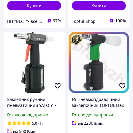
Купити
Купити
97%
100%
ПП "ВЕСТ"- все для зварки, спецодяг та взуття, пожежна безпека, покрівельні матеріали.
Toptul Shop
Заклепник ручний
FS Пневмогідравлічний
пневматичний YATO YT-
заклепочник TOPTUL Flex
36171 7 Бар
Set 2.4-5.0 мм для
Готово до відправки
Готово до відправки
алюмінієвих та сталевих
заклепок клеп SET18-F
2236
5.0
(1)
від
₴
/міс
500
від
₴
/міс