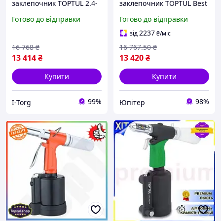
заклепочник TOPTUL 2.4-
заклепочник TOPTUL Best
5.0 мм KARA0205
Mix 2.4-5.0 мм для
Готово до відправки
Готово до відправки
алюмінієвих та сталевих
заклепок клеп UPT66-B
2237
від
₴
/міс
16 768
₴
16 767
.50
₴
13 414
₴
13 420
₴
Купити
Купити
99%
98%
I-Torg
Юпітер