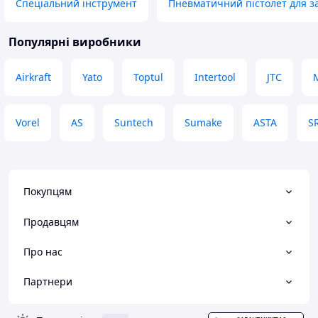
Спеціальний інструмент
Пневматичний пістолет для з
Популярні виробники
Airkraft
Yato
Toptul
Intertool
JTC
Vorel
AS
Suntech
Sumake
ASTA
S
Покупцям
Продавцям
Про нас
Партнери