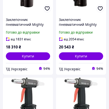
Заклепочник
Заклепочник
пневматичний Mighty
пневматичний Mighty
Seven PA-211 2,4-6,4 мм
Seven PB-2402 різьбовий
Готово до відправки
Готово до відправки
1831
2054
від
₴
/міс
від
₴
/міс
18 310
₴
20 543
₴
Купити
Купити
94%
94%
ТД Укрсервіс
ТД Укрсервіс