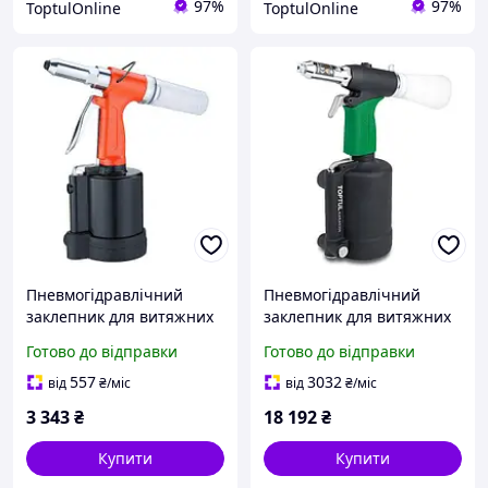
97%
97%
ToptulOnline
ToptulOnline
Пневмогідравлічний
Пневмогідравлічний
заклепник для витяжних
заклепник для витяжних
заклепок 1/4" (3.2-6.4 мм)
заклепок TOPTUL 3.0-6.4
Готово до відправки
Готово до відправки
AIRKRAFT AT-6017
мм KARA0306
557
3032
від
₴
/міс
від
₴
/міс
3 343
₴
18 192
₴
Купити
Купити