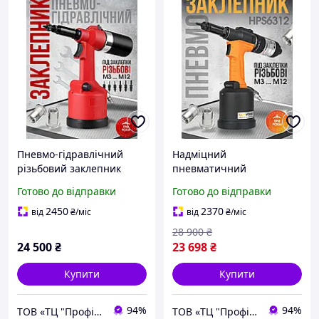
Пневмо-гідравлічний
Надміцний
різьбовий заклепник
пневматичний
WYMA WM-8213 (М3 М12)
гідравлічний
Готово до відправки
Готово до відправки
заклепувальний
інструмент HPS6312
2450
2370
від
₴
/міс
від
₴
/міс
28 900
₴
24 500
₴
23 698
₴
Купити
Купити
94%
94%
ТОВ «ТЦ "Профіт"»
ТОВ «ТЦ "Профіт"»