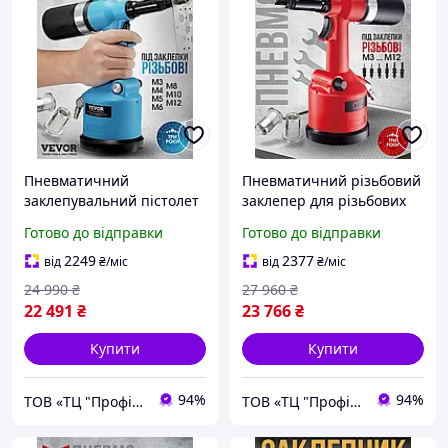
Пневматичний
Пневматичний різьбовий
заклепувальний пістолет
заклепер для різьбових
VEVOR SWEET-9900S, під
гайок М3-М12 Mighty
Готово до відправки
Готово до відправки
різьбові заклепки M3-M12
Seven
700129
2249
2377
від
₴
/міс
від
₴
/міс
24 990
₴
27 960
₴
22 491
₴
23 766
₴
Купити
Купити
94%
94%
ТОВ «ТЦ "Профіт"»
ТОВ «ТЦ "Профіт"»