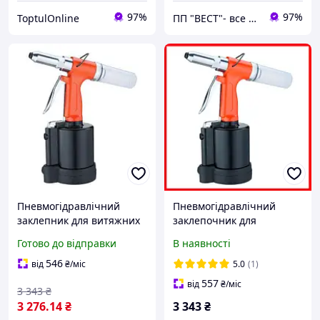
97%
97%
ToptulOnline
ПП "ВЕСТ"- все для зварки, спецодяг та взуття, пожежна безпека, покрівельні матеріали.
Пневмогідравлічний
Пневмогідравлічний
заклепник для витяжних
заклепочник для
заклепок 1/4" (3.2-6.4 мм)
витяжних заклепок 1/4"
Готово до відправки
В наявності
AIRKRAFT AT-6017
(3.2-6.4 мм) AIRKRAFT AT-
6017
546
від
₴
/міс
5.0
(1)
557
від
₴
/міс
3 343
₴
3 276
.14
₴
3 343
₴