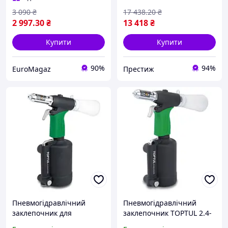
3 090
₴
17 438
.20
₴
2 997
.30
₴
13 418
₴
Купити
Купити
90%
94%
EuroMagaz
Престиж
Пневмогідравлічний
Пневмогідравлічний
заклепочник для
заклепочник TOPTUL 2.4-
витяжних заклепок
5.0 мм KARA0205 санлайт