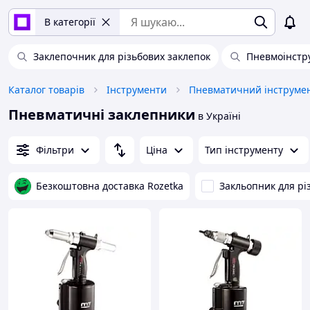
В категорії
Заклепочник для різьбових заклепок
Пневмоінстр
Каталог товарів
Інструменти
Пневматичний інструме
Пневматичні заклепники
в Україні
Фільтри
Ціна
Тип інструменту
Безкоштовна доставка Rozetka
Закльопник для рі