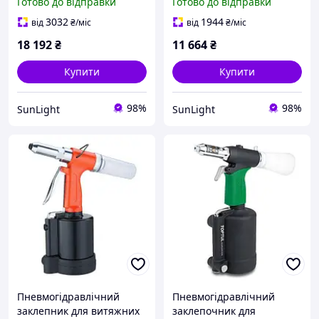
Готово до відправки
Готово до відправки
TOPTUL 3.0-6.4 мм
KARA0306 санлайт
3032
1944
від
₴
/міс
від
₴
/міс
18 192
₴
11 664
₴
Купити
Купити
98%
98%
SunLight
SunLight
Пневмогідравлічний
Пневмогідравлічний
заклепник для витяжних
заклепочник для