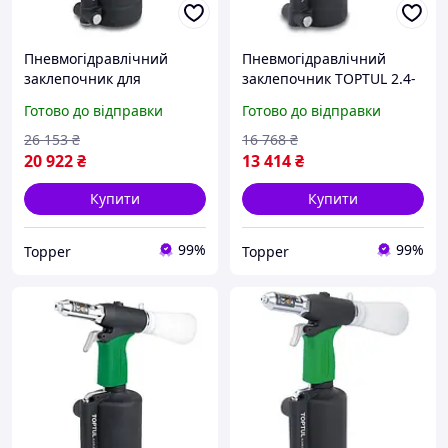
Пневмогідравлічний
Пневмогідравлічний
заклепочник для
заклепочник TOPTUL 2.4-
витяжних заклепок
5.0 мм KARA0205
Готово до відправки
Готово до відправки
TOPTUL 3.0-6.4 мм
KARA0306
26 153
₴
16 768
₴
20 922
₴
13 414
₴
Купити
Купити
99%
99%
Topper
Topper