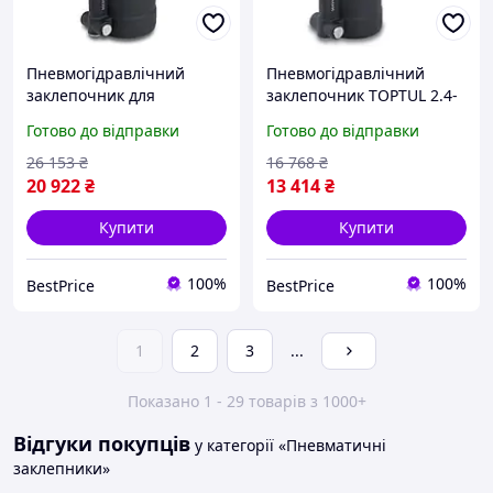
Пневмогідравлічний
Пневмогідравлічний
заклепочник для
заклепочник TOPTUL 2.4-
витяжних заклепок
5.0 мм KARA0205
Готово до відправки
Готово до відправки
TOPTUL 3.0-6.4 мм
KARA0306
26 153
₴
16 768
₴
20 922
₴
13 414
₴
Купити
Купити
100%
100%
BestPrice
BestPrice
1
2
3
...
Показано 1 - 29 товарів з 1000+
Відгуки покупців
у категорії «Пневматичні
заклепники»