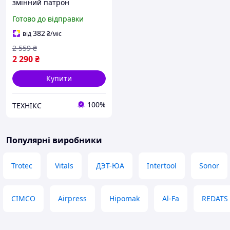
змінний патрон
Готово до відправки
382
від
₴
/міс
2 559
₴
2 290
₴
Купити
100%
ТЕХНІКС
Популярні виробники
Trotec
Vitals
ДЭТ-ЮА
Intertool
Sonor
CIMCO
Airpress
Hipomak
Al-Fa
REDATS