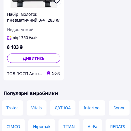
Набір: молоток
пневматичний 3/4" 283 л/
хв + долото (5 штук)
Недоступний
1350
від
₴
/міс
8 103
₴
Дивитись
96%
ТОВ "ЮСП Автомотів Україна"
Популярні виробники
Trotec
Vitals
ДЭТ-ЮА
Intertool
Sonor
CIMCO
Hipomak
TITAN
Al-Fa
REDATS