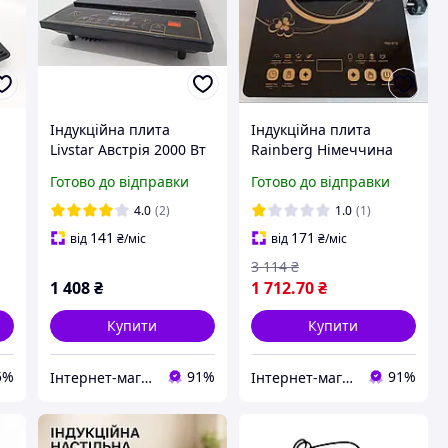
Індукційна плита
Індукційна плита
Livstar Австрія 2000 Вт
Rainberg Німеччина
 з
Hj 234 IL
3200 Вт,сенсорна,
Готово до відправки
Готово до відправки
настільна плита
индукционная кухонна
4.0
(2)
1.0
(1)
141
171
від
₴
/міс
від
₴
/міс
3 114
₴
1 408
₴
1 712
.70
₴
Купити
Купити
5%
91%
91%
Інтернет-магазин "Техномаг"
Інтернет-магазин "Техномаг"