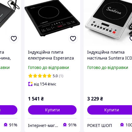
та
Індукційна плита
Індукційна плитка
чина,
електрична Esperanza
настільна Suntera ICD
Польща ER 187 RT
1012 2000Вт,
равки
Готово до відправки
Готово до відправки
кухонна
Портативна плита
електро, Надійна
5.0
(1)
кухонна плита IT-44
154
від
₴
/міс
1 541
₴
3 229
₴
и
Купити
Купити
91%
91%
10
Інтернет-магазин "Техномаг"
РОКЕТ ШОП