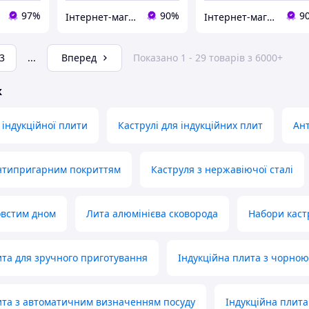
97%
90%
9
Інтернет-магазин "Grandmarket24"
Інтернет-магазин "Grandmarket24"
3
...
Вперед
Показано 1 - 29 товарів з 6000+
ж
 індукційної плити
Каструлі для індукційних плит
Ан
антипригарним покриттям
Каструля з нержавіючої сталі
овстим дном
Лита алюмінієва сковорода
Набори каст
ита для зручного приготування
Індукційна плита з чорно
ита з автоматичним визначенням посуду
Індукційна плит