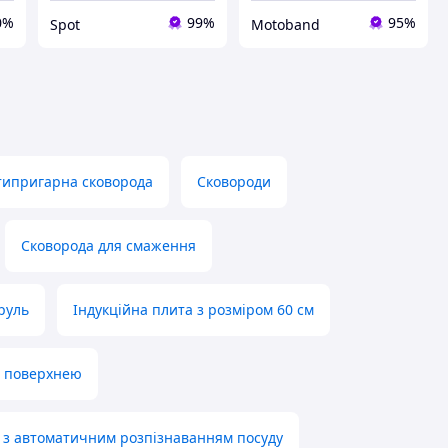
0%
99%
95%
Spot
Motoband
типригарна сковорода
Сковороди
Сковорода для смаження
руль
Індукційна плита з розміром 60 см
ю поверхнею
а з автоматичним розпізнаванням посуду