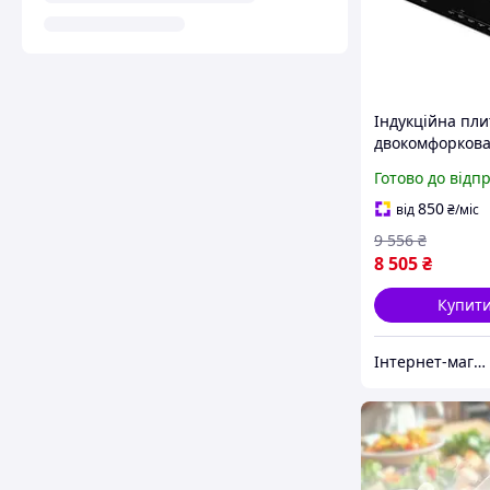
Індукційна пли
двокомфоркова
ECG IV 2920 Sli
Готово до відп
MegaLavka
850
від
₴
/міс
9 556
₴
8 505
₴
Купит
Інтернет-магазин Імперія-TV