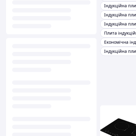
Індукційна пли
Плита індукці