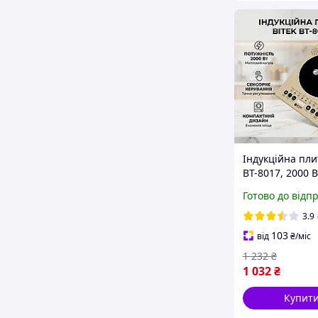
Індукційна пли
BT-8017, 2000 В
конфорка ефек
Готово до відп
компактна нас
електроплита д
3.9
103
від
₴
/міс
1 232
₴
1 032
₴
Купит