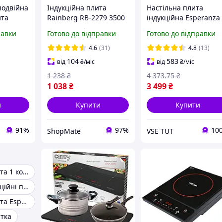
подвійна
Індукційна плита
Настільна плита
ита
Rainberg RB-2279 3500
індукційна Esperanza
меччина
Вт Портативна 1
EKH008
равки
Готово до відправки
Готово до відправки
конфорки
конфорка LED-дисплей
Таймер
4.6
(31)
4.8
(13)
104
583
від
₴
/міс
від
₴
/міс
1 238
₴
4 373
.75
₴
1 038
₴
3 499
₴
и
Купити
Купити
91%
97%
10
ShopMate
VSE TUT
Індукційна плита 1 конфорка
Настільні індукційні плити
Індукційна плита Esperanza
итка