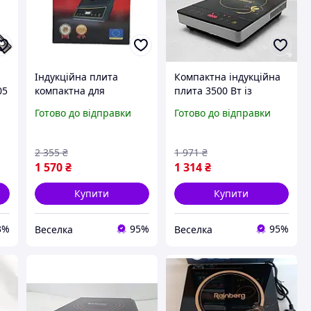
Індукційна плита
Компактна індукційна
05
компактна для
плита 3500 Вт із
швидкого
сенсорним керуванням
Готово до відправки
Готово до відправки
приготування їжі з
для швидкого
функцією таймера та
приготування їжі
регулюванням
FLAME
2 355
₴
1 971
₴
потужності. FLAME
1 570
₴
1 314
₴
Купити
Купити
3%
95%
95%
Веселка
Веселка