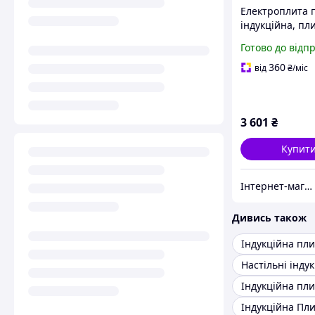
Електроплита 
індукційна, пл
Crownberg Ні
Готово до відп
| Сенсорна 2 
4000 Вт
360
від
₴
/міс
3 601
₴
Купит
Інтернет-магазин "Техномаг"
Дивись також
Індукційна Пл