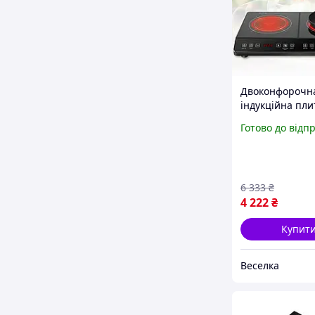
Двоконфорочн
індукційна пли
сенсорним кер
Готово до відп
для швидкого
приготування ї
Вт. FLAME
6 333
₴
4 222
₴
Купит
Веселка