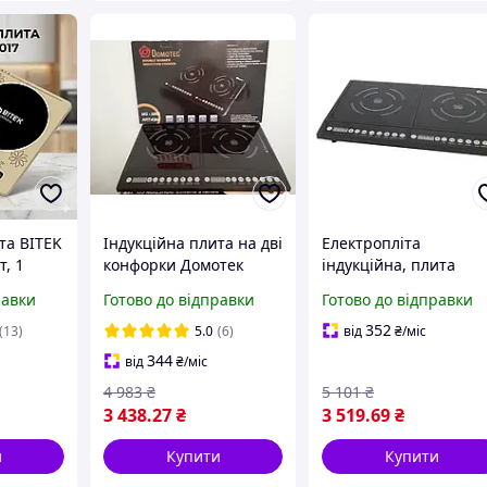
та BITEK
Індукційна плита на дві
Електропліта
т, 1
конфорки Домотек
індукційна, плита
тивна та
Німеччина 4000 вт
Домотек Німеччина
равки
Готово до відправки
Готово до відправки
тільна
Потужна
Сенсорна 2 конфорки
ля кухні
склокераміка
352
(13)
5.0
(6)
від
₴
/міс
344
від
₴
/міс
4 983
₴
5 101
₴
3 438
.27
₴
3 519
.69
₴
и
Купити
Купити