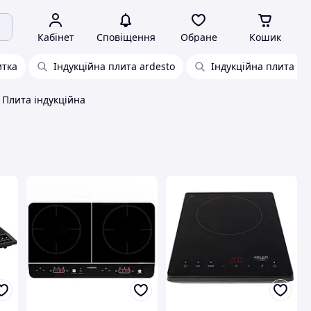
Кабінет
Сповіщення
Обране
Кошик
итка
Індукційна плита ardesto
Індукційна плита hil
Плита індукційна