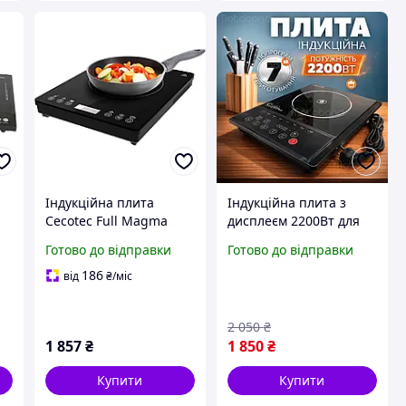
Індукційна плита
Індукційна плита з
Cecotec Full Magma
дисплеєм 2200Вт для
Slim 2000W портативна
дому та дачі настільна
Готово до відправки
Готово до відправки
,
1 конфорка сенсорне
потужна плита з
керування чорна
контролем
186
від
₴
/міс
температури для кухні
2 050
₴
1 857
₴
1 850
₴
Купити
Купити