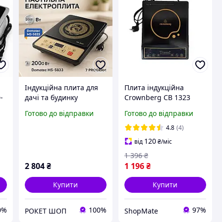
Індукційна плита для
Плита індукційна
-
дачі та будинку
Crownberg CB 1323
Domotec MS-5833
2000Вт
Готово до відправки
Готово до відправки
2000Вт, Зручна
портативна плита OQ-
4.8
(4)
66
120
від
₴
/міс
1 396
₴
2 804
₴
1 196
₴
Купити
Купити
0%
100%
97%
РОКЕТ ШОП
ShopMate