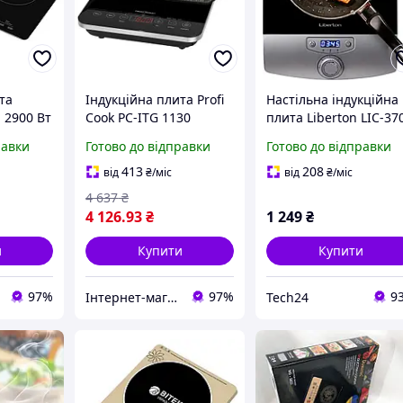
та
Індукційна плита Profi
Настільна індукційна
 2900 Вт
Cook PC-ITG 1130
плита Liberton LIC-37
m
равки
Готово до відправки
Готово до відправки
413
208
від
₴
/міс
від
₴
/міс
4 637
₴
4 126
.93
₴
1 249
₴
и
Купити
Купити
97%
97%
9
Інтернет-магазин Імперія-TV
Tech24