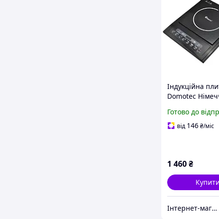
Індукційна пли
Domotec Німеч
настільна
Готово до відп
електроплита 
2000 Вт
146
від
₴
/міс
1 460
₴
Купит
Інтернет-магазин "Техномаг"