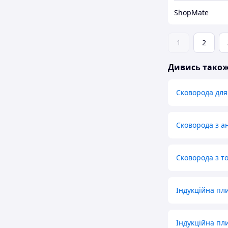
ShopMate
1
2
Дивись тако
Сковорода для
Сковорода з 
Сковорода з т
Індукційна пл
Індукційна пл