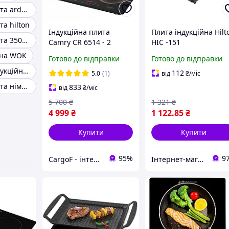
Індукційна плита ardesto
та hilton
Індукційна плита
Плита індукційна Hilt
Індукційна плита 3500 вт
Camry CR 6514 - 2
HIC -151
конфорки, 3500 Вт,
йна WOK
Готово до відправки
Готово до відправки
сенсорне керування,
Економічна індукційна плита
таймер
112
5.0
(1)
від
₴
/міс
Індукційна плита німеччина
833
від
₴
/міс
5 700
₴
1 321
₴
4 999
₴
1 122
.85
₴
Купити
Купити
95%
9
CargoF - інтернет-магазин побутової техніки та товарів для дому
Інтернет-магазин Імперія-TV