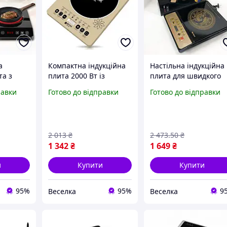
а
Компактна індукційна
Настільна індукційна
та з
плита 2000 Вт із
плита для швидкого
уванням
сенсорним керуванням
приготування 2000 Вт
равки
Готово до відправки
Готово до відправки
для швидкого
сенсорним
жі 7000
приготування їжі
управлінням і 7
FLAME
режимами. FLAME
2 013
₴
2 473
.50
₴
1 342
₴
1 649
₴
и
Купити
Купити
95%
95%
9
Веселка
Веселка