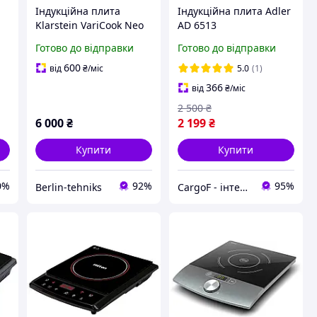
Індукційна плита
Індукційна плита Adler
Klarstein VariCook Neo
AD 6513
двоконфоркова,
Готово до відправки
Готово до відправки
настільна, компактна,
сенсорне керування
600
від
₴
/міс
5.0
(1)
366
від
₴
/міс
2 500
₴
6 000
₴
2 199
₴
Купити
Купити
0%
92%
95%
Berlin-tehniks
CargoF - інтернет-магазин побутової техніки та товарів для дому