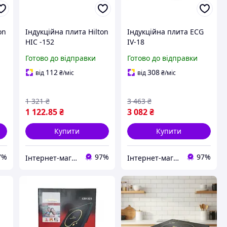
on
Індукційна плита Hilton
Індукційна плита EСG
HIC -152
IV-18
Готово до відправки
Готово до відправки
112
308
від
₴
/міс
від
₴
/міс
1 321
₴
3 463
₴
1 122
.85
₴
3 082
₴
Купити
Купити
7%
97%
97%
Інтернет-магазин Імперія-TV
Інтернет-магазин Імперія-TV