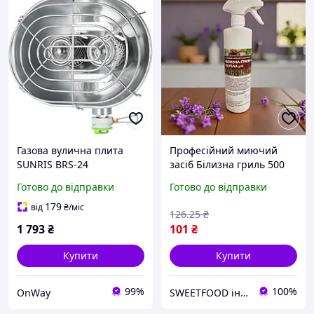
Газова вулична плита
Професійний миючий
SUNRIS BRS-24
засіб Білизна гриль 500
портативна
мл для чищення плит,
Готово до відправки
Готово до відправки
інфрачервона для
духовок грилів та грат
кемпінгу пікніка барбекю
барбекю
179
від
₴
/міс
126
.25
₴
чохол 3,5 кг
1 793
₴
101
₴
Купити
Купити
99%
100%
OnWay
SWEETFOOD інтернет магазин