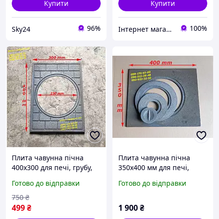
Купити
Купити
96%
100%
Sky24
Інтернет магазин Пегас
Плита чавунна пічна
Плита чавунна пічна
400х300 для печі, грубу,
350х400 мм для печі,
мангал, барбекю
груби, мангал, барбекю,
Готово до відправки
Готово до відправки
грубку
750
₴
499
₴
1 900
₴