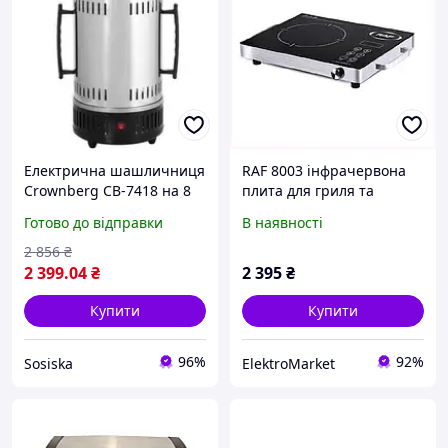
Електрична шашличниця
RAF 8003 інфрачервона
Crownberg CB-7418 на 8
плита для гриля та
шампурів гриль для
барбекю 3500W,
Готово до відправки
В наявності
шашлику, плитка-
B767K07H54
барбекю для дому та дачі
2 856
₴
2 399
.04
₴
2 395
₴
Купити
Купити
96%
92%
Sosiska
ElektroMarket