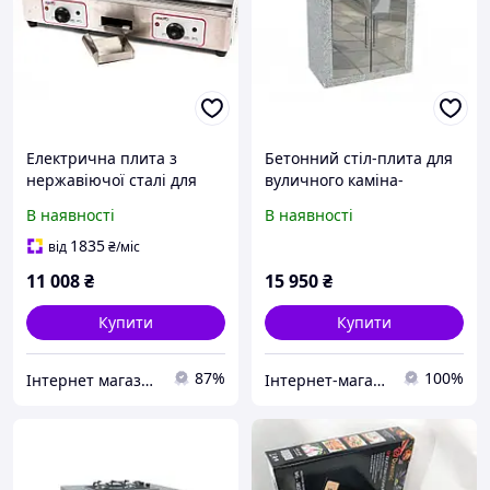
Електрична плита з
Бетонний стіл-плита для
нержавіючої сталі для
вуличного каміна-
барбекю KG-820 BOZONE
барбекю "Гарден Шеф"
В наявності
В наявності
4400 вт
1835
від
₴
/міс
11 008
₴
15 950
₴
Купити
Купити
87%
100%
Інтернет магазин «Fullmarket»
Інтернет-магазин «Garnovdomi»