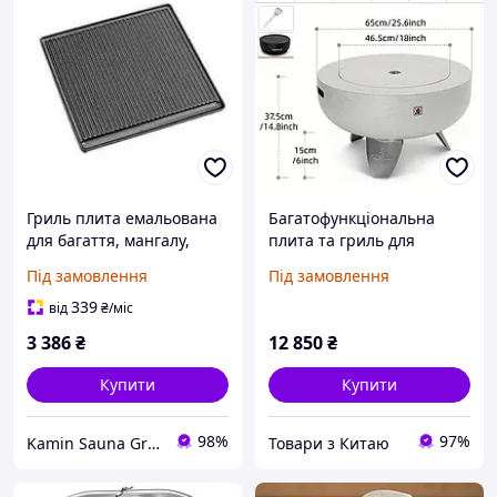
Гриль плита емальована
Багатофункціональна
для багаття, мангалу,
плита та гриль для
барбекю Plamen TAVA
барбекю, підходить для
Під замовлення
Під замовлення
велика 422х402х55 мм
вечірок, багаття,
нагрівання, заварювання
339
від
₴
/міс
чаю, може
3 386
₴
12 850
₴
використовуватис
Купити
Купити
98%
97%
Kamin Sauna Group - каміни, печі, сауни, бані, хамами, барбекю та грилі.
Товари з Китаю