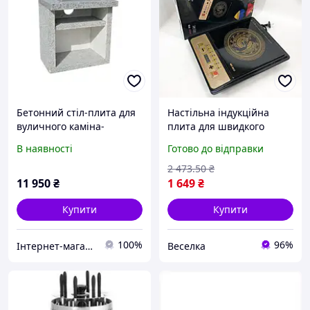
Бетонний стіл-плита для
Настільна індукційна
вуличного каміна-
плита для швидкого
барбекю "Гарден Шеф"
приготування 2000 Вт з
В наявності
Готово до відправки
сенсорним управлінням і
7 режимами. FLAME
2 473
.50
₴
11 950
₴
1 649
₴
Купити
Купити
100%
96%
Інтернет-магазин «Garnovdomi»
Веселка