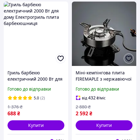
Гриль барбекю
Міні-кемпінгова плита
електричний 2000 Вт для
FIREMAPLE з нержавіючої
дому Електрогриль плита
сталі з одним пальником,
Готово до відправки
Готово до відправки
барбекюшниця
для пікніків, риболовлі,
барбекю
432
5.0
(2)
від
₴
/міс
1 376
₴
2 880
₴
688
₴
2 592
₴
Купити
Купити