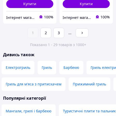
Купити
Купити
100%
100%
Інтернет магазин Пегас
Інтернет магазин Пегас
1
2
3
...
Показано 1 - 29 товарів з 1000+
Дивись також
Електрогриль
Гриль
Барбекю
Гриль електр
Гриль для м'яса з притискачем
Прижимний гриль
Популярні категорії
Мангали, грилі і барбекю
Туристичні плити та пальни