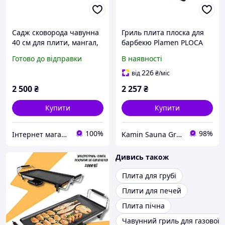
Садж сковорода чавунна
Гриль плита плоска для
40 см для плити, мангал,
барбекю Plamen PLOCA
барбекю, гриль, жаровня
велика 422х402х55 мм
Готово до відправки
В наявності
226
від
₴
/міс
2 500
₴
2 257
₴
Купити
Купити
100%
98%
Інтернет магазин Пегас
Kamin Sauna Group - каміни, печі, сауни, бані, хамами, барбекю та грилі.
Дивись також
Плита для грубі
Плити для печей
Плита пічна
Чавунний гриль для газової 