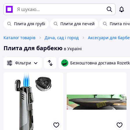
Плита для грубі
Плити для печей
Плита піч
Каталог товарів
Дача, сад і город
Аксесуари для барб
Плита для барбекю
в Україні
Фільтри
Безкоштовна доставка Rozetk