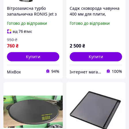
Вітрозахисна турбо
Садж сковорода чавунна
запальничка RONXS Jet з
400 мм для плити,
3 полум ями багаторазова
мангал, барбекю, гриль,
Готово до відправки
Готово до відправки
бутанова запальничка
жаровня
для барбекю кемпінгу та
76
від
₴
/міс
плити
950
₴
760
₴
2 500
₴
Купити
Купити
94%
100%
MixBox
Інтернет магазин Пегас