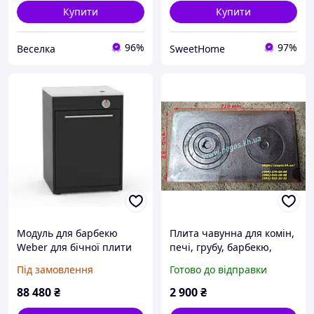
Купити
Купити
96%
97%
Веселка
SweetHome
Модуль для барбекю
Плита чавунна для комін,
Weber для бічної плити
печі, грубу, барбекю,
Genesis Bbq1100031S
мангал
Під замовлення
Готово до відправки
88 480
₴
2 900
₴