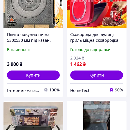
Плита чавунна пічна
Сковорода для вулиці
530х530 мм під казан.
гриль міцна сковородка
Плита чавунна для
пряма для відкритого
В наявності
Готово до відправки
барбекю комплексу.
вогню та плити ідеальна
для барбекю та швидкого
2 924
₴
приготування
3 900
₴
1 462
₴
Купити
Купити
100%
90%
Інтернет-магазин "Фамільний вогонь".
HomeTech