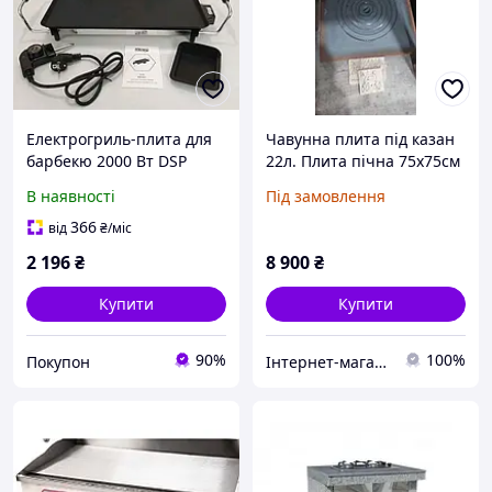
Електрогриль-плита для
Чавунна плита під казан
барбекю 2000 Вт DSP
22л. Плита пічна 75х75см
KB1057 (дропшиппінг)
під казан 12л. Плита для
В наявності
Під замовлення
барбекю.
Одноконфорочна плита
366
від
₴
/міс
2 196
₴
8 900
₴
Купити
Купити
90%
100%
Покупон
Інтернет-магазин "Фамільний вогонь".