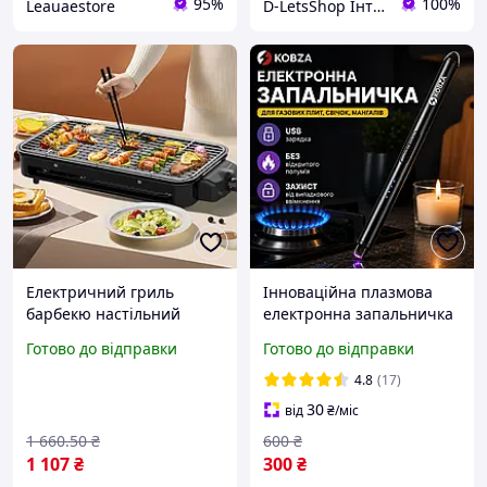
95%
100%
Leauaestore
D-LetsShop Інтернет магазин товарів з Європи
Електричний гриль
Інноваційна плазмова
барбекю настільний
електронна запальничка
3000Вт антипригарний з
KOBZA для свічок, газової
Готово до відправки
Готово до відправки
терморегулятором для
плити, барбекю із USB
дому дачі BUV
зарядкою (чорна)
4.8
(17)
30
від
₴
/міс
1 660
.50
₴
600
₴
1 107
₴
300
₴