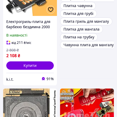
Плитка чавунна
Плитка для грубі
Плита гриль для мангалу
Електрогриль-плита для
барбекю бездимна 2000
Плитка для мангала
Вт KB-1057 Неіржавка
В наявності
Плитка на грубку
сталь + Антипригарне
покриття
211
від
₴
/міс
Чавунна плита для мангалу
2 808
₴
2 108
₴
Купити
91%
k.i.t.