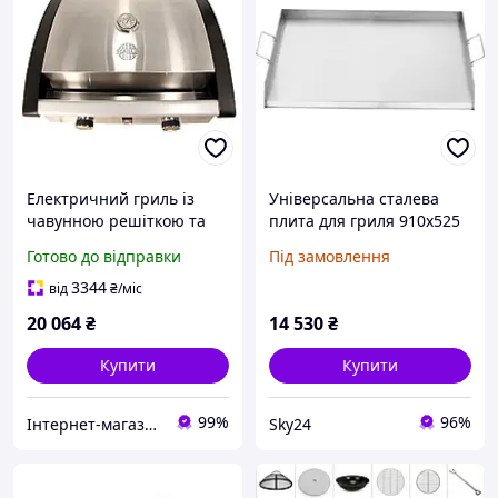
Електричний гриль із
Універсальна сталева
чавунною решіткою та
плита для гриля 910x525
чавунна плита для
мм з ручкою для барбекю
Готово до відправки
Під замовлення
барбекю ТМ GRILLI
та кемпінгу
Professional G-01 777880
3344
від
₴
/міс
20 064
₴
14 530
₴
Купити
Купити
99%
96%
Інтернет-магазин "TUDOM"
Sky24