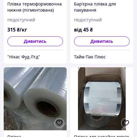
Плівка термоформовочна
Бар'єрна плівка для
нижня (пігментована)
пакування
Недоступний
Недоступний
315
₴/кг
від
45
₴
Дивитись
Дивитись
"Нікас Фуд Лтд"
Тайм Пак Плюс
Плівка
Плівка для запайки лотків