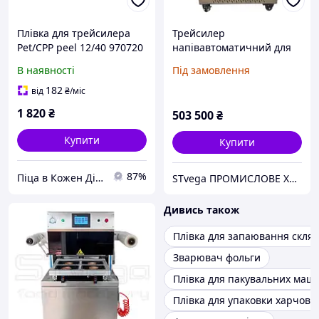
Плівка для трейсилера
Трейсилер
Pet/CPP peel 12/40 970720
напівавтоматичний для
Hendi PE
вакуумного пакування
В наявності
Під замовлення
(Polyethylene);PET
харчових лотків
(Polyethyleentereftalate)
182
від
₴
/міс
1 820
₴
503 500
₴
Купити
Купити
87%
Піца в Кожен Дім!
STvega ПРОМИСЛОВЕ ХАРЧОВЕ ОБЛАДНАННЯ
Дивись також
Плівка для запаювання скля
Зварювач фольги
Плівка для пакувальних маш
Плівка для упаковки харчови