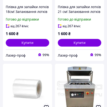
Плівка для запайки лотків
Плівка для запайки лотків
18см! Запаювання лотків
21 см! Запаювання лотків
Готово до відправки
Готово до відправки
267
267
від
₴
/міс
від
₴
/міс
1 600
₴
1 600
₴
Купити
Купити
99%
99%
Лазер-проф
Лазер-проф