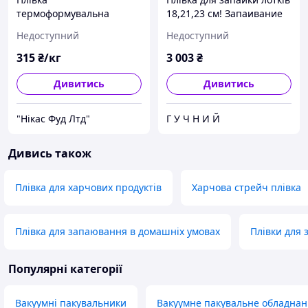
термоформувальна
18,21,23 см! Запаивание
верхня брендована
лотков
Недоступний
Недоступний
(друкована)
315
₴/кг
3 003
₴
Дивитись
Дивитись
"Нікас Фуд Лтд"
Г У Ч Н И Й
Дивись також
Плівка для харчових продуктів
Харчова стрейч плівка
Плівка для запаювання в домашніх умовах
Плівки для 
Популярні категорії
Вакуумні пакувальники
Вакуумне пакувальне обладна