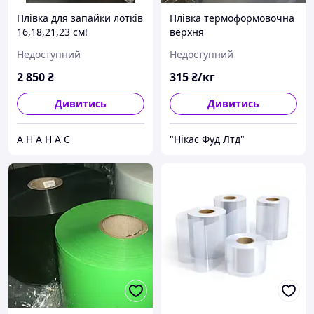
Плівка для запайки лотків
Плівка термоформовочна
16,18,21,23 см!
верхня
Запаивание лотков
Недоступний
Недоступний
2 850
₴
315
₴/кг
Дивитись
Дивитись
А Н А Н А С
"Нікас Фуд Лтд"