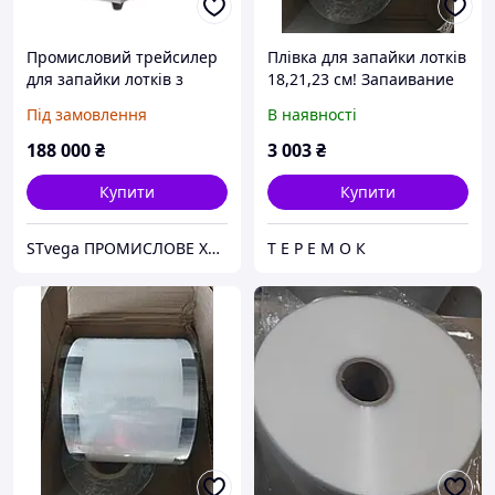
Промисловий трейсилер
Плівка для запайки лотків
для запайки лотків з
18,21,23 см! Запаивание
газонаповненням
лотков
Під замовлення
В наявності
188 000
₴
3 003
₴
Купити
Купити
STvega ПРОМИСЛОВЕ ХАРЧОВЕ ОБЛАДНАННЯ
Т Е Р Е М О К