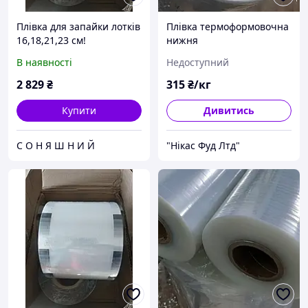
Плівка для запайки лотків
Плівка термоформовочна
16,18,21,23 см!
нижня
Запаивание лотков
В наявності
Недоступний
2 829
₴
315
₴/кг
Купити
Дивитись
С О Н Я Ш Н И Й
"Нікас Фуд Лтд"