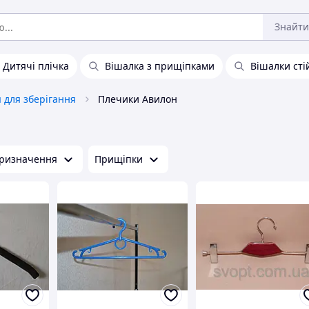
Знайти
Дитячі плічка
Вішалка з прищіпками
Вішалки сті
 для зберігання
Плечики Авилон
ризначення
Прищіпки