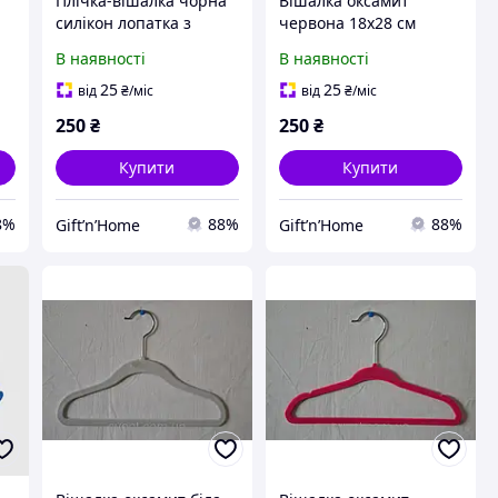
Плічка-вішалка чорна
Вішалка оксамит
силікон лопатка з
червона 18x28 см
ми
перекладиною
В наявності
В наявності
25
25
від
₴
/міс
від
₴
/міс
250
₴
250
₴
Купити
Купити
8%
88%
88%
Gift’n’Home
Gift’n’Home