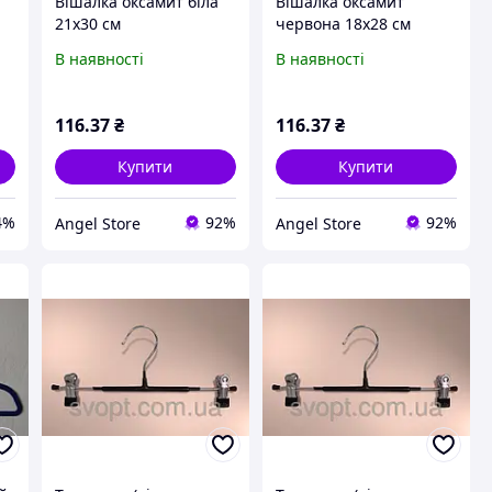
Вішалка оксамит біла
Вішалка оксамит
21x30 см
червона 18x28 см
В наявності
В наявності
116
.37
₴
116
.37
₴
Купити
Купити
4%
92%
92%
Angel Store
Angel Store