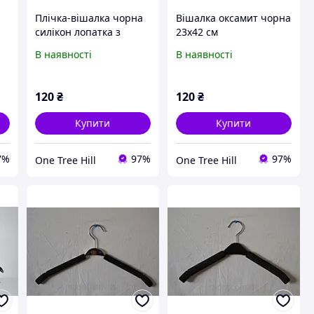
Плічка-вішалка чорна
Вішалка оксамит чорна
силікон лопатка з
23x42 см
ми
перекладиною
В наявності
В наявності
120
₴
120
₴
Купити
Купити
7%
97%
97%
One Tree Hill
One Tree Hill