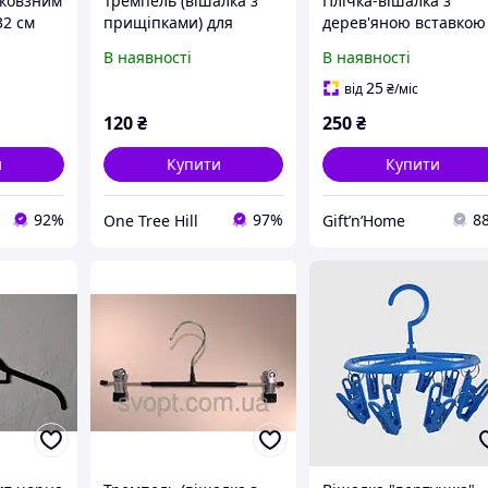
иковзним
Тремпель (вішалка з
Плічка-вішалка з
32 см
прищіпками) для
дерев'яною вставкою
штанів 30 см
червона з прищіпка
В наявності
В наявності
25
від
₴
/міс
120
₴
250
₴
и
Купити
Купити
92%
97%
8
One Tree Hill
Gift’n’Home