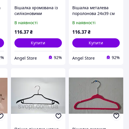
а
Вішалка хромована із
Вішалка металева
силіконовими
поролонова 24x39 см
вставками 23x41 см
В наявності
В наявності
116
.37
₴
116
.37
₴
Купити
Купити
2%
92%
92%
Angel Store
Angel Store