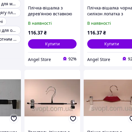
Вішалки стійки для магазинів одягу
Плічка-вішалка з
Плічка-вішалка чорн
Вішалки для одягу пластикові
дерев'яною вставкою
силікон лопатка з
червона з прищіпками
перекладиною
ні
В наявності
В наявності
Плічка вішалки для одягу
116
.37
₴
116
.37
₴
Плічка з поворотним гачком
Купити
Купити
92%
9
Angel Store
Angel Store