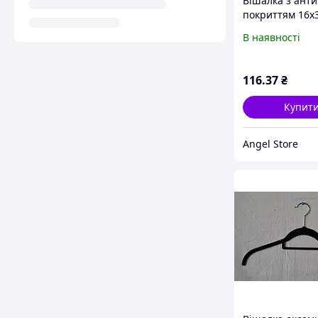
Вішалка з ант
покриттям 16x
В наявності
116
.37
₴
Купит
Angel Store