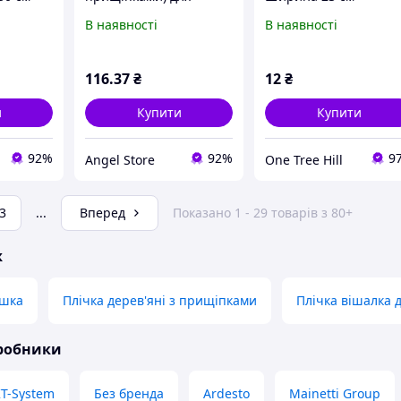
штанів 35 см
В наявності
В наявності
116
.37
₴
12
₴
и
Купити
Купити
92%
92%
9
Angel Store
One Tree Hill
3
...
Вперед
Показано 1 - 29 товарів з 80+
ж
ушка
Плічка дерев'яні з прищіпками
Плічка вішалка 
иробники
T-System
Без бренда
Ardesto
Mainetti Group