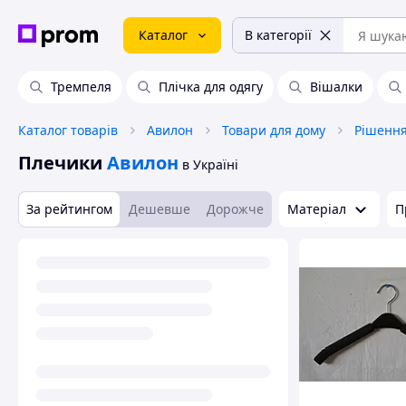
Каталог
В категорії
Тремпеля
Плічка для одягу
Вішалки
Каталог товарів
Авилон
Товари для дому
Рішення
Плечики
Авилон
в Україні
За рейтингом
Дешевше
Дорожче
Матеріал
П