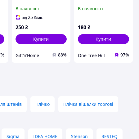
В наявності
В наявності
25
від
₴
/міс
250
₴
180
₴
Купити
Купити
7%
88%
97%
Gift’n’Home
One Tree Hill
для штанів
Плічко
Плічка вішалки торгові
Sigma
IDEA HOME
Stenson
RESTEQ