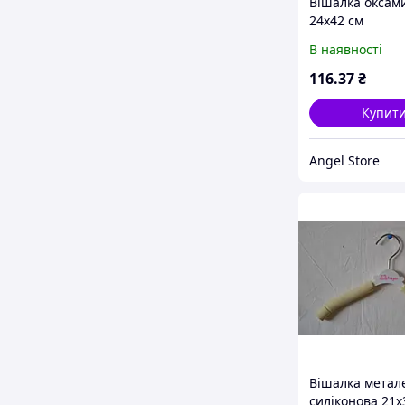
Вішалка оксам
24x42 см
В наявності
116
.37
₴
Купит
Angel Store
Вішалка метал
силіконова 21x