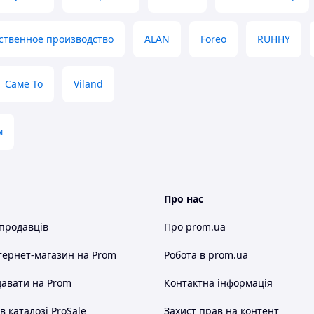
ственное производство
ALAN
Foreo
RUHHY
Саме То
Viland
м
Про нас
 продавців
Про prom.ua
тернет-магазин
на Prom
Робота в prom.ua
авати на Prom
Контактна інформація
 каталозі ProSale
Захист прав на контент