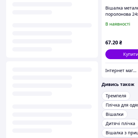
Вішалка метал
поролонова 24
В наявності
67
.20
₴
Купит
Інтернет магазин «VAVILON»
Дивись також
Тремпеля
Плічка для одя
Вішалки
Дитячі плічка
Вішалка з при