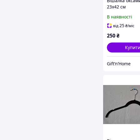
Вішалка оксам
23x42 см
В наявності
25
від
₴
/міс
250
₴
Купит
Gift’n’Home