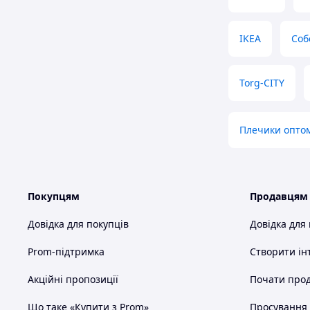
IKEA
Соб
Torg-CITY
Плечики опто
Покупцям
Продавцям
Довідка для покупців
Довідка для
Prom-підтримка
Створити ін
Акційні пропозиції
Почати прод
Що таке «Купити з Prom»
Просування в