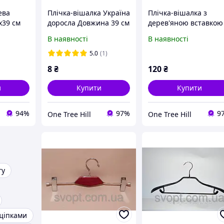
ева
Плічка-вішалка Україна
Плічка-вішалка з
x39 см
доросла Довжина 39 см
дерев'яною вставкою
червона з прищіпка
В наявності
В наявності
5.0
(1)
8
₴
120
₴
и
Купити
Купити
94%
97%
9
One Tree Hill
One Tree Hill
гу
щіпками