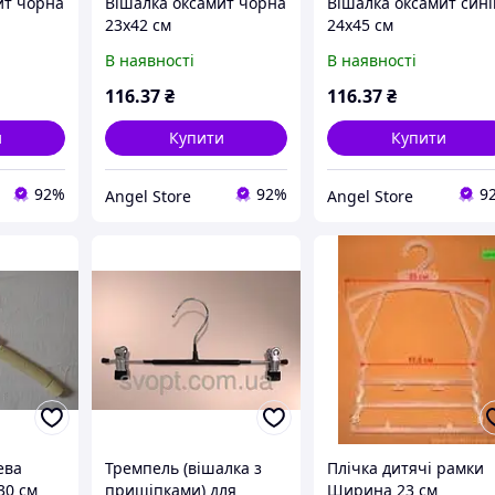
ит чорна
Вішалка оксамит чорна
Вішалка оксамит сині
23x42 см
24x45 см
В наявності
В наявності
116
.37
₴
116
.37
₴
и
Купити
Купити
92%
92%
9
Angel Store
Angel Store
ева
Тремпель (вішалка з
Плічка дитячі рамки
30 см
прищіпками) для
Ширина 23 см