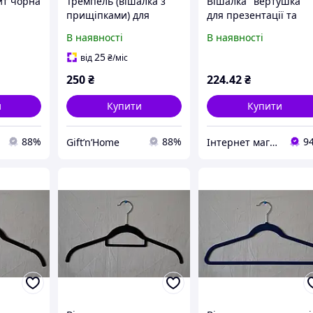
ит чорна
Тремпель (вішалка з
Вішалка "вертушка"
прищіпками) для
для презентації та
штанів 30 см
торгівлі
В наявності
В наявності
25
від
₴
/міс
250
₴
224
.42
₴
и
Купити
Купити
88%
88%
9
Gift’n’Home
Інтернет магазин «VAVILON»