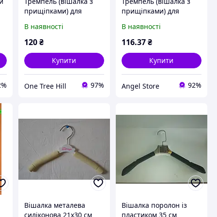
й
Тремпель (вішалка з
Тремпель (вішалка з
прищіпками) для
прищіпками) для
штанів 35 см
штанів 30 см
В наявності
В наявності
120
₴
116
.37
₴
Купити
Купити
2%
97%
92%
One Tree Hill
Angel Store
Вішалка металева
Вішалка поролон із
силіконова 21x30 см
пластиком 35 см