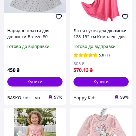
Нарядне плаття для
Літня сукня для дівчинки
дівчинки Breeze 80
128-152 см Комплект для
дівчинки сарафан +
Готово до відправки
Готово до відправки
футболка
5.0
(1)
803
₴
450
₴
570
.13
₴
Купити
Купити
97%
99%
BASKO kids - магазин дитячого та підліткового одягу/взуття
Happy Kids