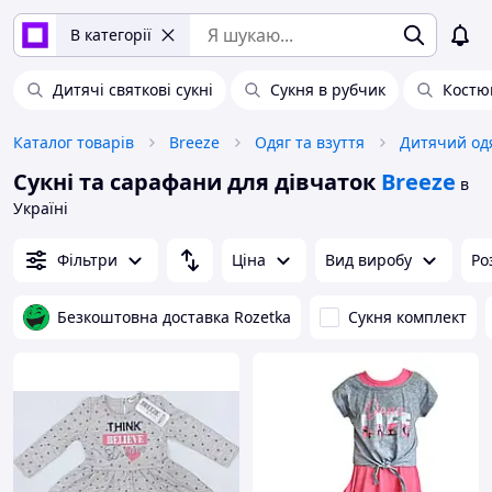
В категорії
Дитячі святкові сукні
Сукня в рубчик
Костюм
Каталог товарів
Breeze
Одяг та взуття
Дитячий одя
Сукні та сарафани для дівчаток
Breeze
в
Україні
Фільтри
Ціна
Вид виробу
Ро
Безкоштовна доставка Rozetka
Сукня комплект