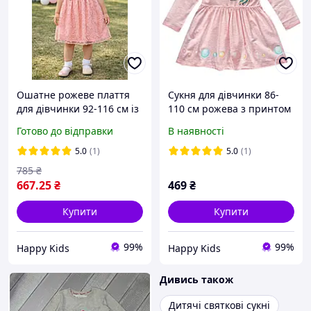
Ошатне рожеве плаття
Сукня для дівчинки 86-
для дівчинки 92-116 см із
110 см рожева з принтом
вишивкою, блискавка по
поні Туреччина Breeze
Готово до відправки
В наявності
спинці Туреччина
5.0
(1)
5.0
(1)
785
₴
667
.25
₴
469
₴
Купити
Купити
99%
99%
Happy Kids
Happy Kids
Дивись також
Дитячі святкові сукні