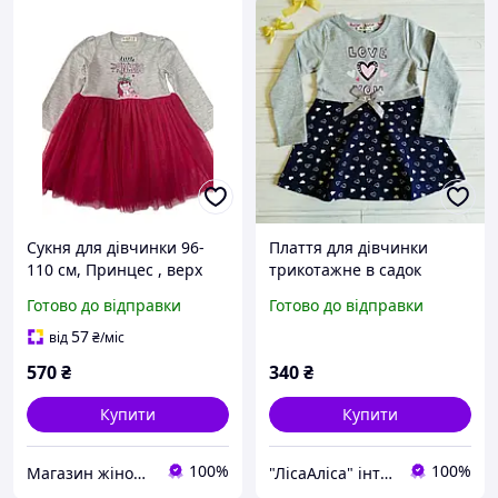
Сукня для дівчинки 96-
Плаття для дівчинки
110 см, Принцес , верх
трикотажне в садок
сірий трикотаж, низ
Розмір 98
Готово до відправки
Готово до відправки
фатін
57
від
₴
/міс
570
₴
340
₴
Купити
Купити
100%
100%
Магазин жіночого та дитячого одягу "Sunshine"
"ЛісаАліса" інтернет-магазин нижньої білизни для всієї родини та дитячого одягу