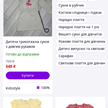
Сукня в рубчик
Костюм спідниця і піджак
Нарядні плаття
Нарядне плаття на 1 рік
Вишиті сукні для дівчаток
Рожеве плаття для дівчинки
Дитяча трикотажна сукня
з довгим рукавом
Дитячі випускні та святкові 
Туреччина
Готово до відправки
Сарафан
720
₴
Святкове плаття для дівчинк
648
₴
Купити
100%
Kidsstyle