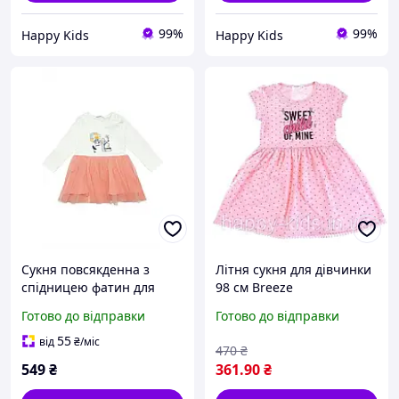
99%
99%
Happy Kids
Happy Kids
Сукня повсякденна з
Літня сукня для дівчинки
спідницею фатин для
98 см Breeze
Дівчинки Breeze, Колір:
Готово до відправки
Готово до відправки
персиковий
55
від
₴
/міс
470
₴
549
₴
361
.90
₴