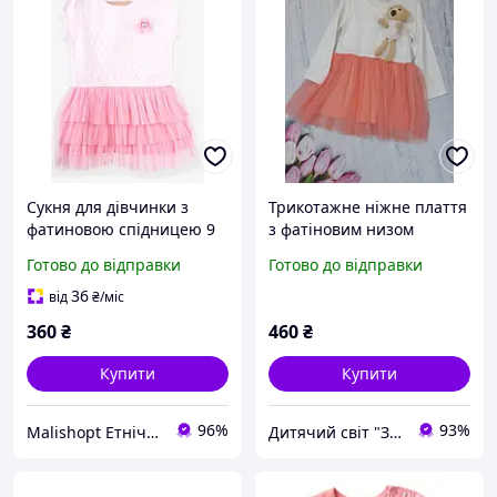
Сукня для дівчинки з
Трикотажне ніжне плаття
фатиновою спідницею 9
з фатіновим низом
місяців - 3 роки
Готово до відправки
Готово до відправки
36
від
₴
/міс
360
₴
460
₴
Купити
Купити
96%
93%
Malishopt Етнічний одяг та головні убори, все для хрещення
Дитячий світ "Замок"