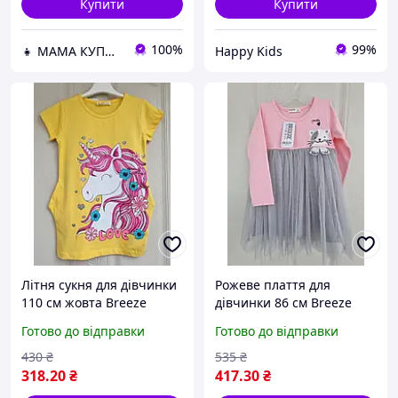
Купити
Купити
100%
99%
👧 МАМА КУПИ 🌞
Happy Kids
Літня сукня для дівчинки
Рожеве плаття для
110 см жовта Breeze
дівчинки 86 см Breeze
ошатне дитяче плаття з
Готово до відправки
Готово до відправки
фатином і котиком
Туреччина
430
₴
535
₴
318
.20
₴
417
.30
₴