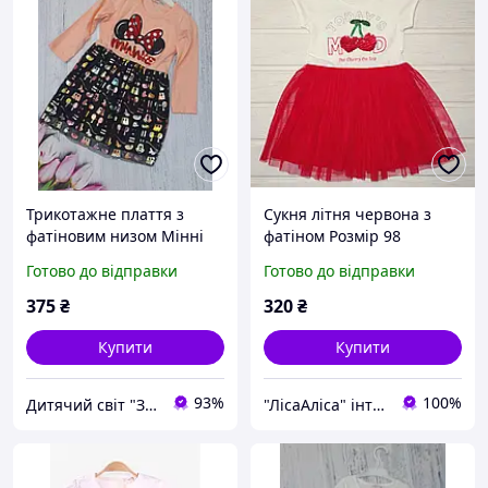
Трикотажне плаття з
Сукня літня червона з
фатіновим низом Мінні
фатіном Розмір 98
Маус в садочок розмір 92-
Готово до відправки
Готово до відправки
98
375
₴
320
₴
Купити
Купити
93%
100%
Дитячий світ "Замок"
"ЛісаАліса" інтернет-магазин нижньої білизни для всієї родини та дитячого одягу