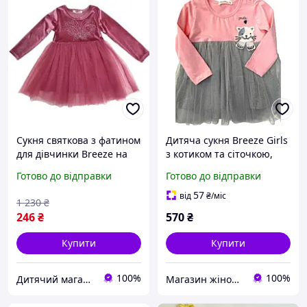
Сукня святкова з фатином
Дитяча сукня Breeze Girls
для дівчинки Breeze на
з котиком та сіточкою,
зріст 104, 116, 122, 128 см
розміри 86,92,98,104,110
Готово до відправки
Готово до відправки
Рожева (637)
57
від
₴
/міс
1 230
₴
246
₴
570
₴
Купити
Купити
100%
100%
Дитячий магазин "Алекс & Софія"
Магазин жіночого та дитячого одягу "Sunshine"