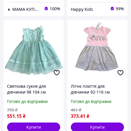
100%
99%
👧 МАМА КУПИ 🌞
Happy Kids
Святкова сукня для
Літнє плаття для
дівчинки 98 104 см
дівчинки 92-116 см
блакитна Breeze, дитяча
Breeze, трикотажне
Готово до відправки
Готово до відправки
сукня з фатином і
плаття з коротким
мереживом, святкова
рукавом, рожеве плаття
755
₴
461
₴
сукня для свята,
для дівчинки, ошатне
551
.15
₴
373
.41
₴
Туреччина
повсякденним
Купити
Купити