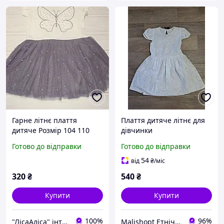
Гарне літнє плаття
Плаття дитяче літнє для
дитяче Розмір 104 110
дівчинки
Готово до відправки
Готово до відправки
54
від
₴
/міс
320
₴
540
₴
Купити
Купити
100%
96%
"ЛісаАліса" інтернет-магазин нижньої білизни для всієї родини та дитячого одягу
Malishopt Етнічний одяг та головні убори, все для хрещення