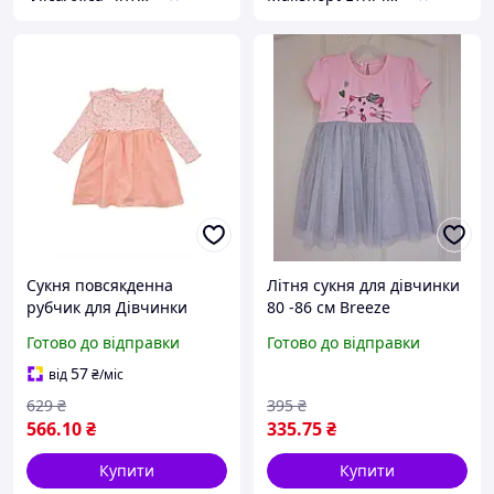
Сукня повсякденна
Літня сукня для дівчинки
рубчик для Дівчинки
80 -86 см Breeze
Breeze, Колір: рожевий
Готово до відправки
Готово до відправки
57
від
₴
/міс
629
₴
395
₴
566
.10
₴
335
.75
₴
Купити
Купити