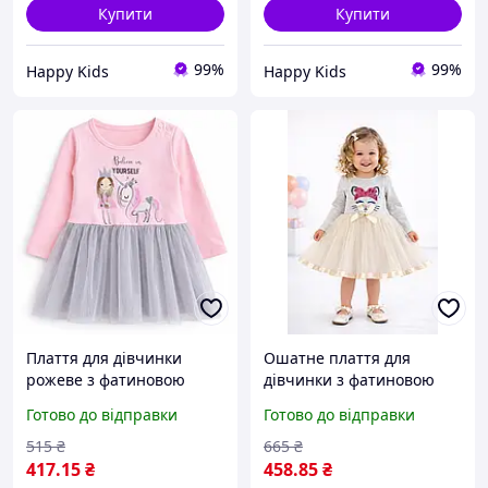
Купити
Купити
99%
99%
Happy Kids
Happy Kids
Плаття для дівчинки
Ошатне плаття для
рожеве з фатиновою
дівчинки з фатиновою
спідницею 86-110 см
спідницею 86-110 см
Готово до відправки
Готово до відправки
дитяче трикотажне
Breeze дитяче святкове
плаття Breeze
плаття з довгим рукавом
515
₴
665
₴
417
.15
₴
458
.85
₴