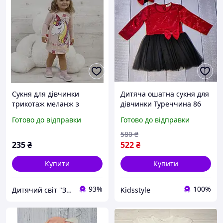
Сукня для дівчинки
Дитяча ошатна сукня для
трикотаж меланж з
дівчинки Туреччина 86
єдиноріжкою.
Готово до відправки
Готово до відправки
580
₴
235
₴
522
₴
Купити
Купити
93%
100%
Дитячий світ "Замок"
Kidsstyle