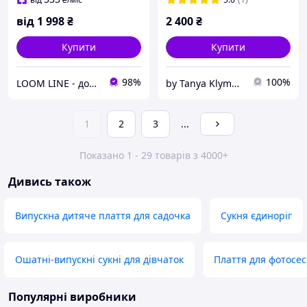
від
1 998
₴
2 400
₴
Купити
Купити
98%
100%
LOOM LINE - домашній одяг для всієї сім'ї
by Tanya Klymenko дитячі сукні та аксесуари
1
2
3
...
Показано 1 - 29 товарів з 4000+
Дивись також
Випускна дитяче плаття для садочка
Сукня єдиноріг
Ошатні-випускні сукні для дівчаток
Плаття для фотосесі
Популярні виробники