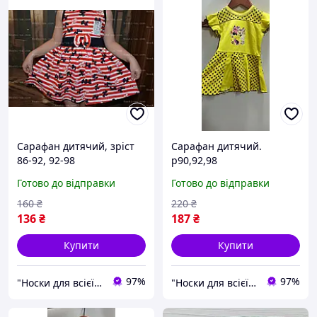
Сарафан дитячий, зріст
Сарафан дитячий.
86-92, 92-98
р90,92,98
Готово до відправки
Готово до відправки
160
₴
220
₴
136
₴
187
₴
Купити
Купити
97%
97%
"Носки для всієї сім'ї, одяг, взуття та інші товари"
"Носки для всієї сім'ї, одяг, взуття та інші товари"