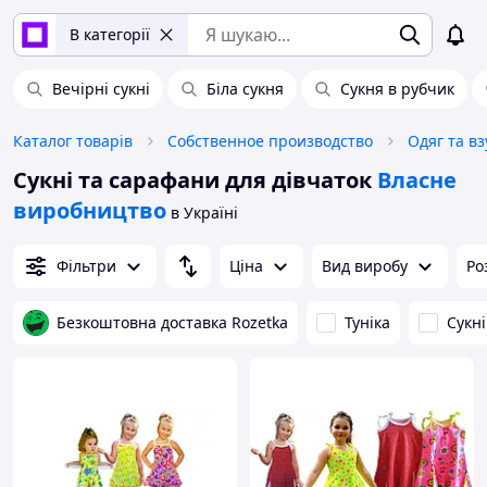
В категорії
Вечірні сукні
Біла сукня
Сукня в рубчик
Каталог товарів
Собственное производство
Одяг та вз
Сукні та сарафани для дівчаток
Власне
виробництво
в Україні
Фільтри
Ціна
Вид виробу
Ро
Безкоштовна доставка Rozetka
Туніка
Сукні