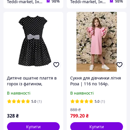
98%
98%
Teddi-market, Інтернет маркет
Teddi-market, Інтернет маркет
Дитяче ошатне плаття в
Сукня для дівчинки літня
горох із фатином,
Роза | 116 по 164р.
бавовняні сукні для
В наявності
В наявності
дівчаток
5.0
(1)
5.0
(1)
888
₴
328
₴
799
.20
₴
Купити
Купити