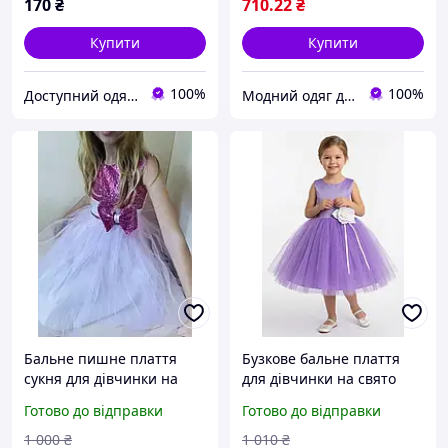
170
₴
710
.22
₴
Купити
Купити
100%
100%
Доступний одяг для всієї родини
Модний одяг для мене і крихітки
Бальне пишне плаття
Бузкове бальне плаття
сукня для дівчинки на
для дівчинки на свято
свято випускний 110 116
р.80 86 92 98
Готово до відправки
Готово до відправки
122 128 134
1 000
₴
1 010
₴