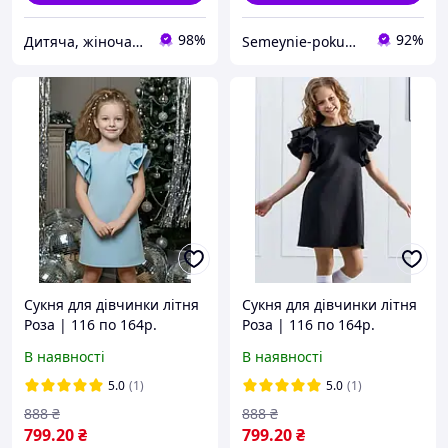
98%
92%
Дитяча, жіноча і чоловіча трикотажний одяг від виробника Туреччина, Україна - Shop time
Semeynie-pokupki
Сукня для дівчинки літня
Сукня для дівчинки літня
Роза | 116 по 164р.
Роза | 116 по 164р.
В наявності
В наявності
5.0
(1)
5.0
(1)
888
₴
888
₴
799
.20
₴
799
.20
₴