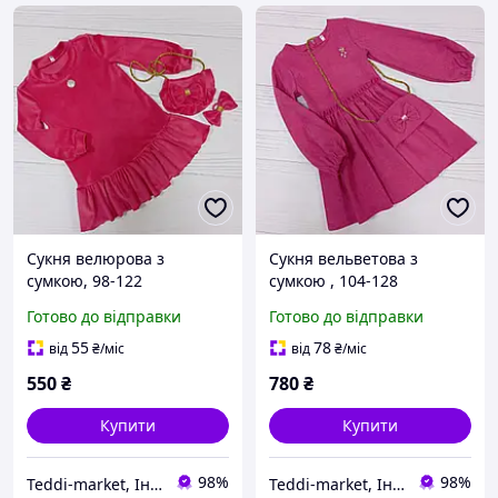
Сукня велюрова з
Сукня вельветова з
сумкою, 98-122
сумкою , 104-128
см.,рожевий
см.,рожевий
Готово до відправки
Готово до відправки
55
78
від
₴
/міс
від
₴
/міс
550
₴
780
₴
Купити
Купити
98%
98%
Teddi-market, Інтернет маркет
Teddi-market, Інтернет маркет