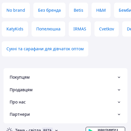
No brand
Без бренда
Betis
H&M
Бемб
KatyKids
Попелюшка
IRMAS
Cvetkov
D
Сукні та сарафани для дівчаток оптом
Покупцям
Продавцям
Про нас
Партнери
Тема
-
світла
BETA