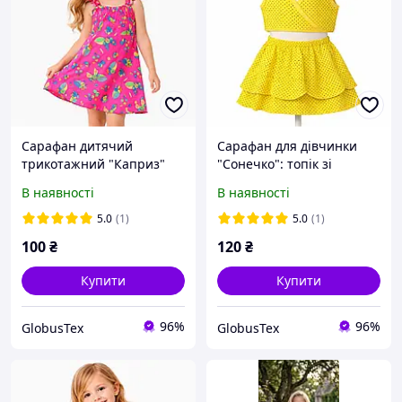
Сарафан дитячий
Сарафан для дівчинки
трикотажний "Каприз"
"Сонечко": топік зі
кулір із принтом, бавовна
спідницею, кольоровий
В наявності
В наявності
100% розмір 28, зріст 98-
кулір із принтом бавовна
104 на 2-3 роки
100% розмір 28 зріст 98-
5.0
(1)
5.0
(1)
104 на 2-3 роки
100
₴
120
₴
Купити
Купити
96%
96%
GlobusTex
GlobusTex