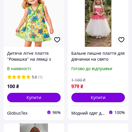
Дитяче літнє плаття
Бальне пишне плаття для
"Ромашка" на лямці з
дівчинки на свято
заходом, натуральний
випускного фатинового
В наявності
Готово до відправки
кулір із принтом бавовна
рожевого 110 116 122
100% розмір 28 зріст 98-
5.0
(1)
1 100
₴
104 на 2-3 років
100
₴
979
₴
Купити
Купити
96%
100%
GlobusTex
Модний одяг для мене і крихітки