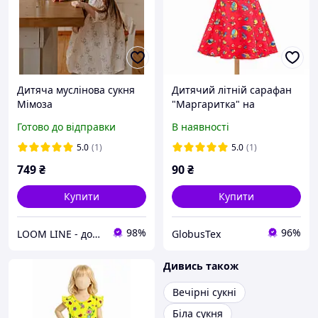
Дитяча муслінова сукня
Дитячий літній сарафан
Мімоза
"Маргаритка" на
зав'язках, кулір із
Готово до відправки
В наявності
принтом розмір 28 зріст
98-104 на 2-3 роки
5.0
(1)
5.0
(1)
749
₴
90
₴
Купити
Купити
98%
96%
LOOM LINE - домашній одяг для всієї сім'ї
GlobusTex
Дивись також
Вечірні сукні
Біла сукня