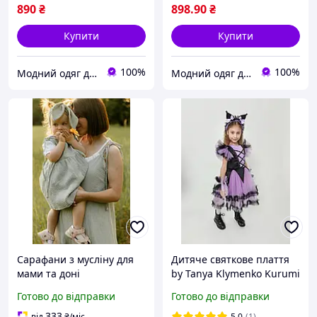
890
₴
898
.90
₴
Купити
Купити
100%
100%
Модний одяг для мене і крихітки
Модний одяг для мене і крихітки
Сарафани з мусліну для
Дитяче святкове плаття
мами та доні
by Tanya Klymenko Kurumi
для дівчинки (000169)
Готово до відправки
Готово до відправки
333
від
₴
/міс
5.0
(1)