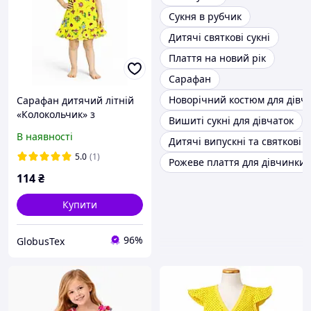
Сукня в рубчик
Дитячі святкові сукні
Плаття на новий рік
Сарафан
Новорічний костюм для дівч
Сарафан дитячий літній
«Колокольчик» з
Вишиті сукні для дівчаток
трусиками, кулір
В наявності
Дитячі випускні та святкові 
кольоровий із принтом
розмір 26, зріст 80-86 на
5.0
(1)
Рожеве плаття для дівчинки
1-1,5 року
114
₴
Купити
96%
GlobusTex