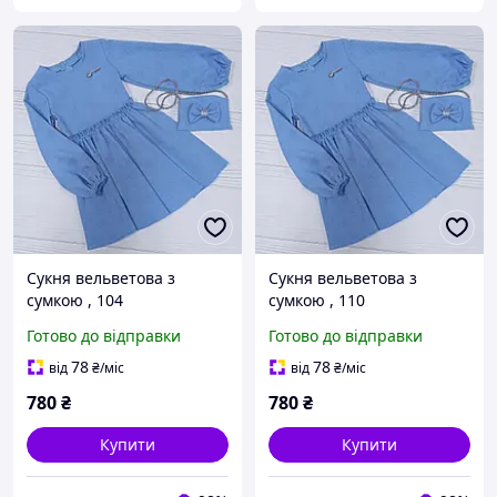
Сукня вельветова з
Сукня вельветова з
сумкою , 104
сумкою , 110
см.,блакитний
см.,блакитний
Готово до відправки
Готово до відправки
78
78
від
₴
/міс
від
₴
/міс
780
₴
780
₴
Купити
Купити