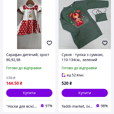
Сарафан дитячий, зрост
Сукня - туніка з сумкою,
90,92,98
110-134см., зелений
Готово до відправки
Готово до відправки
52
від
₴
/міс
170
₴
144
.50
₴
520
₴
Купити
Купити
97%
98%
"Носки для всієї сім'ї, одяг, взуття та інші товари"
Teddi-market, Інтернет маркет