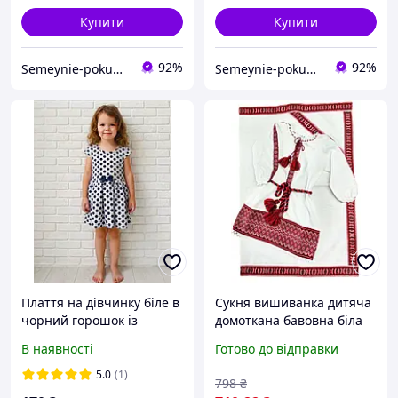
Купити
Купити
92%
92%
Semeynie-pokupki
Semeynie-pokupki
Плаття на дівчинку біле в
Сукня вишиванка дитяча
чорний горошок із
домоткана бавовна біла
коротким рукавом
Хрестини для малюків
В наявності
Готово до відправки
Family Look 1 - 18мес
5.0
(1)
798
₴