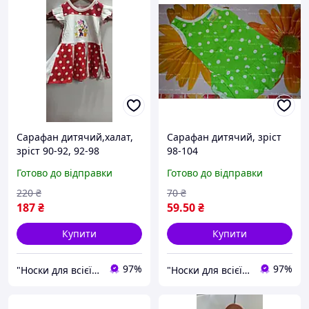
Сарафан дитячий,халат,
Сарафан дитячий, зріст
зріст 90-92, 92-98
98-104
Готово до відправки
Готово до відправки
220
₴
70
₴
187
₴
59
.50
₴
Купити
Купити
97%
97%
"Носки для всієї сім'ї, одяг, взуття та інші товари"
"Носки для всієї сім'ї, одяг, взуття та інші товари"