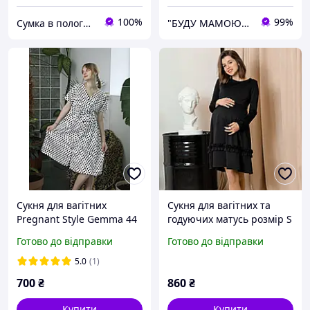
100%
99%
Сумка в пологовий - швидка відправка, кращий сервіс. Для матусь та малюків
"БУДУ МАМОЮ" 7000 Все для немовлят Одяг та білизна для вагітних та годуючих, Сумки в пологовий
Сукня для вагітних
Сукня для вагітних та
Pregnant Style Gemma 44
годуючих матусь розмір S
біла
на груди 84-88 см
Готово до відправки
Готово до відправки
5.0
(1)
700
₴
860
₴
Купити
Купити