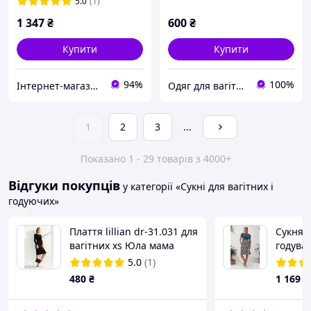
крапочки
5.0
(1)
1 347
₴
600
₴
Купити
Купити
94%
100%
Інтернет-магазин "Мамин стиль"
Одяг для вагітних Інтернет магазин "Прегнант-стайл"
1
2
3
...
Показано 1 - 29 товарів з 4000+
Відгуки покупців
у категорії «Сукні для вагітних і
годуючих»
Плаття lillian dr-31.031 для
Сукня д
вагітних xs Юла мама
годува
синя
5.0
(1)
480
₴
1 169
₴