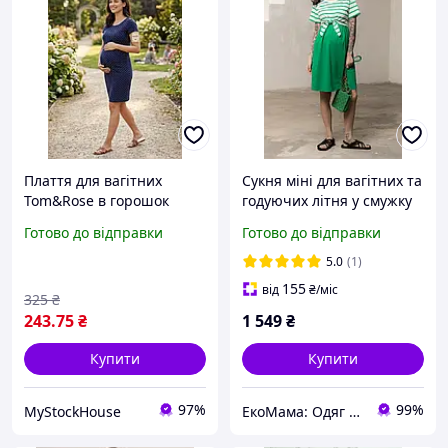
Плаття для вагітних
Сукня міні для вагітних та
Tom&Rose в горошок
годуючих літня у смужку
(бавовна), розмір M
BECKY розмір S Юла
Готово до відправки
Готово до відправки
Мама Зелений+Білий
5.0
(1)
155
від
₴
/міс
325
₴
243
.75
₴
1 549
₴
Купити
Купити
97%
99%
MyStockHouse
ЕкоМама: Одяг для вагітних, білизна для годування, сумка у пологовий, одяг для новонароджених