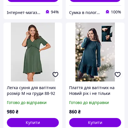
94%
100%
Інтернет-магазин "Мамин стиль"
Сумка в пологовий - швидка відправка, кращий сервіс. Для матусь та малюків
Легка сукня для вагітних
Плаття для вагітних на
розмір М на груди 88-92
Новий рік і не тільки
см
розмір XL
Готово до відправки
Готово до відправки
980
₴
860
₴
Купити
Купити