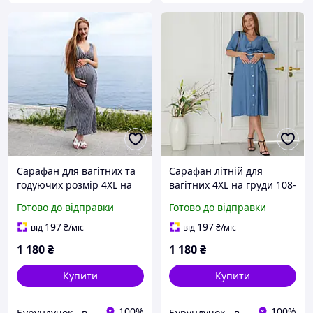
Сарафан для вагітних та
Сарафан літній для
годуючих розмір 4XL на
вагітних 4ХL на груди 108-
обхват грудей 108-112 см
112 см віскоза
Готово до відправки
Готово до відправки
197
197
від
₴
/міс
від
₴
/міс
1 180
₴
1 180
₴
Купити
Купити
100%
100%
Бурундучок - вигідно для матусь та малюків
Бурундучок - вигідно для матусь та малюків