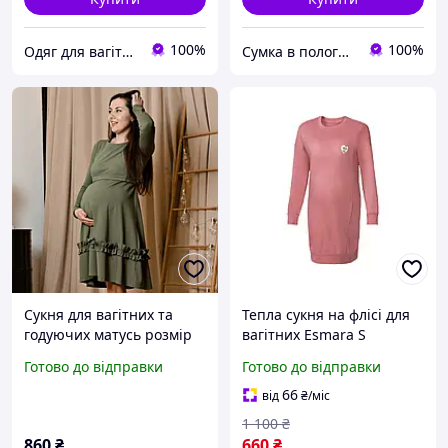
100%
100%
Одяг для вагітних Інтернет магазин "Прегнант-стайл"
Сумка в пологовий - швидка відправка, кращий сервіс. Для матусь та малюків
Сукня для вагітних та
Тепла сукня на флісі для
годуючих матусь розмір
вагітних Esmara S
М на груди 88-92 см
рожевий (80064)
Готово до відправки
Готово до відправки
66
від
₴
/міс
1 100
₴
860
₴
660
₴