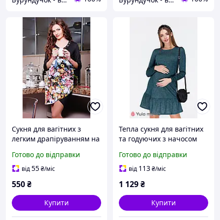
Сукня для вагітних з
Тепла сукня для вагітних
легким драпіруванням на
та годуючих з начосом
животику S My Secret
Ketty S Юла Мама
Готово до відправки
Готово до відправки
Чорний
Зелений
55
113
від
₴
/міс
від
₴
/міс
550
₴
1 129
₴
Купити
Купити