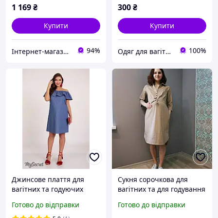
1 169
₴
300
₴
Купити
Купити
94%
100%
Інтернет-магазин "Мамин стиль"
Одяг для вагітних Інтернет магазин "Прегнант-стайл"
Джинсове плаття для
Сукня сорочкова для
вагітних та годуючих
вагітних та для годування
"CHIC" DR-28.051,
Pregnant Style Victoria 44
Готово до відправки
Готово до відправки
блакитне з принтом
бежева.