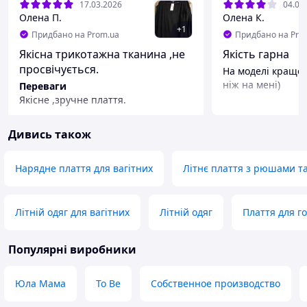
17.03.2026
04.06
Олена П.
Олена К.
+
1
Придбано на Prom.ua
Придбано на Pro
Якісна трикотажна тканина ,не
Якість гарна
просвічується.
На моделі краще 
ніж на мені)
Переваги
Якісне ,зручне плаття.
Недоліки
Немає.
Дивись також
Нарядне плаття для вагітних
Літнє плаття з рюшами т
Літній одяг для вагітних
Літній одяг
Плаття для г
Популярні виробники
Юла Мама
To Be
Собственное производство