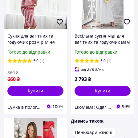
Сукня для вагітних та
Весільна сукня міді для
годуючих розмір М 44
вагітних та годуючих мам
з гіпюру Elians розмір XS
Готово до відправки
Готово до відправки
Юла Мама Білий
5.0
(1)
5.0
(1)
279
від
₴
/міс
860
₴
660
₴
2 793
₴
Купити
Купити
100%
99%
Сумка в пологовий - швидка відправка, кращий сервіс. Для матусь та малюків
ЕкоМама: Одяг для вагітних, білизна для годування, сумка у пологовий, одяг для новонароджених
Дивись також
Пеньюари жіночі