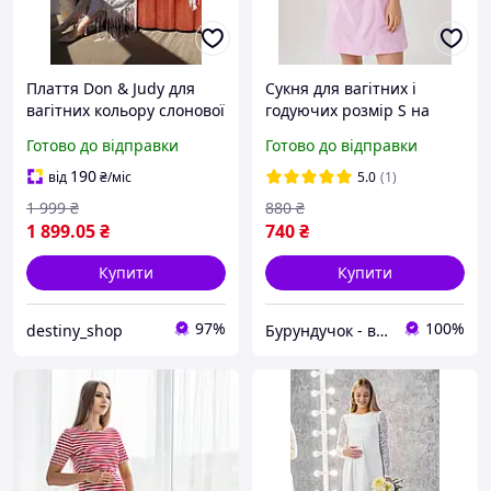
Плаття Don & Judy для
Сукня для вагітних і
вагітних кольору слонової
годуючих розмір S на
кістки стиль Бохо
груди 84-88 см
Готово до відправки
Готово до відправки
190
від
₴
/міс
5.0
(1)
1 999
₴
880
₴
1 899
.05
₴
740
₴
Купити
Купити
97%
100%
destiny_shop
Бурундучок - вигідно для матусь та малюків