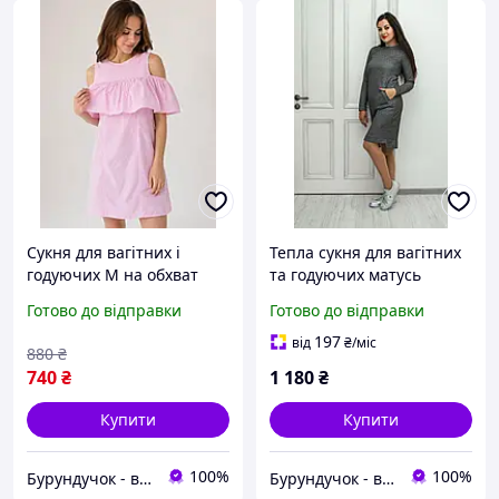
Сукня для вагітних і
Тепла сукня для вагітних
годуючих М на обхват
та годуючих матусь
грудей 88-92 см
розмір XXL обьем грудей
Готово до відправки
Готово до відправки
100-104см
197
від
₴
/міс
880
₴
740
₴
1 180
₴
Купити
Купити
100%
100%
Бурундучок - вигідно для матусь та малюків
Бурундучок - вигідно для матусь та малюків