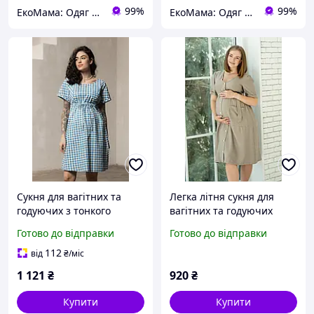
99%
99%
ЕкоМама: Одяг для вагітних, білизна для годування, сумка у пологовий, одяг для новонароджених
ЕкоМама: Одяг для вагітних, білизна для годування, сумка у пологовий, одяг для новонароджених
Сукня для вагітних та
Легка літня сукня для
годуючих з тонкого
вагітних та годуючих
джинсу у клітинку Sherry
розмір XL на груди 96-
Готово до відправки
Готово до відправки
M Блакитний
100см
112
від
₴
/міс
1 121
₴
920
₴
Купити
Купити