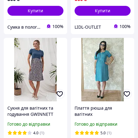
Купити
Купити
100%
100%
Сумка в пологовий - швидка відправка, кращий сервіс. Для матусь та малюків
LIDL-OUTLET
Сукня для вагітних та
Плаття рюша для
годування GWINNETT
вагітних
синя
Готово до відправки
Готово до відправки
4.0
(1)
5.0
(1)