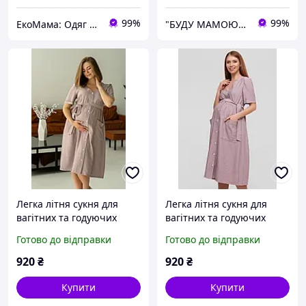
99%
99%
ЕкоМама: Одяг для вагітних, білизна для годування, сумка у пологовий, одяг для новонароджених
"БУДУ МАМОЮ" 7000 Все для немовлят Одяг та білизна для вагітних та годуючих, Сумки в пологовий
Легка літня сукня для
Легка літня сукня для
вагітних та годуючих
вагітних та годуючих
розмір XL на груди 96-
розмір XL на груди 96-
Готово до відправки
Готово до відправки
100см
100см бузкового кольору
920
₴
920
₴
Купити
Купити