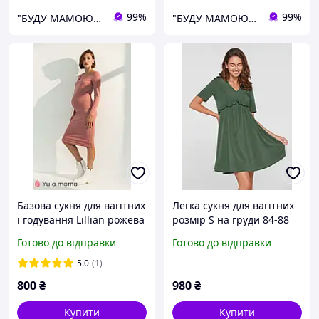
99%
99%
"БУДУ МАМОЮ" 7000 Все для немовлят Одяг та білизна для вагітних та годуючих, Сумки в пологовий
"БУДУ МАМОЮ" 7000 Все для немовлят Одяг та білизна для вагітних та годуючих, Сумки в пологовий
Базова сукня для вагітних
Легка сукня для вагітних
і годування Lillian рожева
розмір S на груди 84-88
см
Готово до відправки
Готово до відправки
5.0
(1)
800
₴
980
₴
Купити
Купити