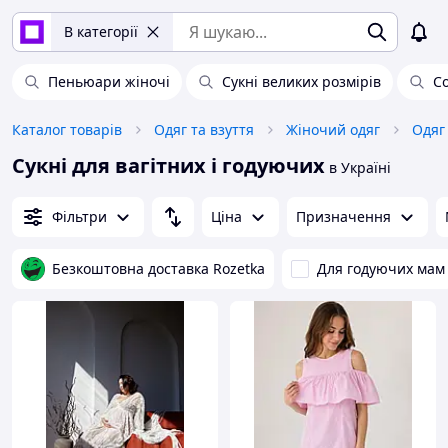
В категорії
Пеньюари жіночі
Сукні великих розмірів
С
Каталог товарів
Одяг та взуття
Жіночий одяг
Сукні для вагітних і годуючих
в Україні
Фільтри
Ціна
Призначення
Безкоштовна доставка Rozetka
Для годуючих мам