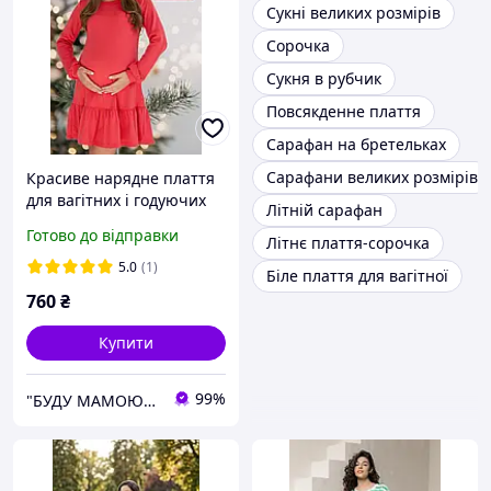
Сукні великих розмірів
Сорочка
Сукня в рубчик
Повсякденне плаття
Сарафан на бретельках
Сарафани великих розмірів
Красиве нарядне плаття
для вагітних і годуючих
Літній сарафан
мам на виписку і не
Готово до відправки
Літнє плаття-сорочка
тільки розмір
5.0
(1)
Біле плаття для вагітної
760
₴
Купити
99%
"БУДУ МАМОЮ" 7000 Все для немовлят Одяг та білизна для вагітних та годуючих, Сумки в пологовий