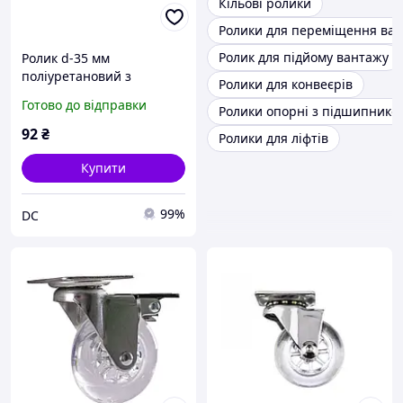
Кільові ролики
Ролики для переміщення ван
Ролик для підйому вантажу
Ролик d-35 мм
поліуретановий з
Ролики для конвеєрів
майданчиком і гальмом
Готово до відправки
Ролики опорні з підшипнико
ДС
92
₴
Ролики для ліфтів
Купити
99%
DC