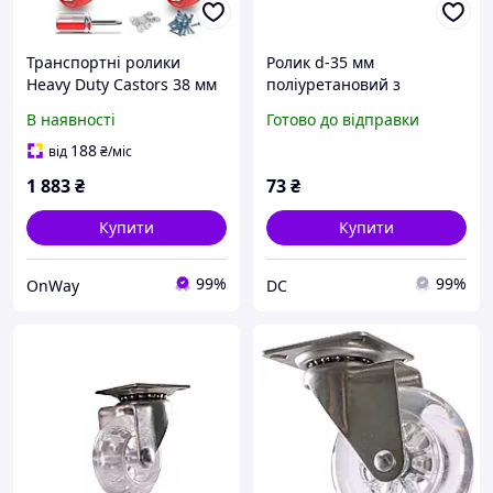
Транспортні ролики
Ролик d-35 мм
Heavy Duty Castors 38 мм
поліуретановий з
з гальмами для меблів 4
майданчиком ДС
В наявності
Готово до відправки
шт поліуретанові сталеві
чорні
188
від
₴
/міс
1 883
₴
73
₴
Купити
Купити
99%
99%
OnWay
DC