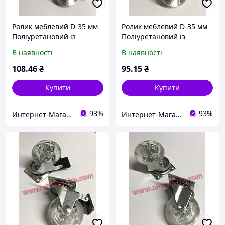
Ролик меблевий D-35 мм
Ролик меблевий D-35 мм
Поліуретановий із
Поліуретановий із
майданчиком h-51 мм зі
майданчиком h-51 мм
В наявності
В наявності
Стопором
108
.46
₴
95
.15
₴
Купити
Купити
93%
93%
Интернет-Магазин "Шарм"
Интернет-Магазин "Шарм"