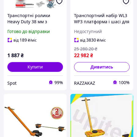
Транспортні ролики
Транспортний набір WL3
Heavy Duty 38 мм з
WF3 платформа і шасі для
гальмами для меблів
переміщення вантажів
Готово до відправки
Недоступний
сталеві поліуретанові 300
вантажопідйомність 6
кг безшумні 4 шт
тонн маневрений
189
3830
від
₴
/міс
від
₴
/міс
25 280
.20
₴
1 887
₴
22 982
₴
Купити
Дивитись
99%
100%
Spot
RAZZAKAZ