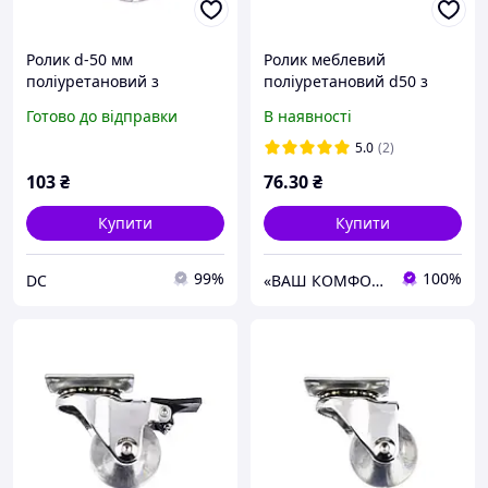
Ролик d-50 мм
Ролик меблевий
поліуретановий з
поліуретановий d50 з
майданчиком і гальмом
майданчиком
Готово до відправки
В наявності
ДС
5.0
(2)
103
₴
76
.30
₴
Купити
Купити
99%
100%
DC
«ВАШ КОМФОРТ» Меблева фурнітура