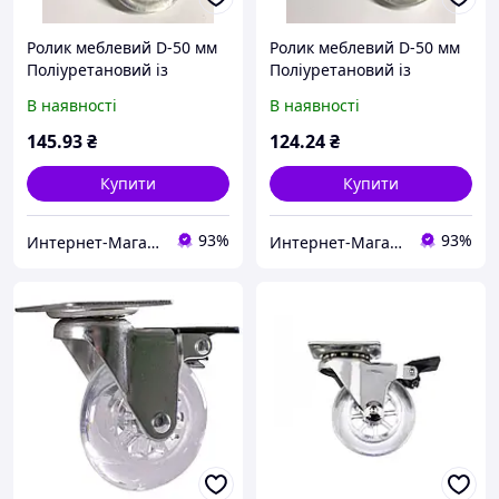
Ролик меблевий D-50 мм
Ролик меблевий D-50 мм
Поліуретановий із
Поліуретановий із
майданчиком h-65 мм зі
майданчиком h-65 мм
В наявності
В наявності
Стопором
145
.93
₴
124
.24
₴
Купити
Купити
93%
93%
Интернет-Магазин "Шарм"
Интернет-Магазин "Шарм"