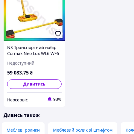
NS Транспортний набір
Cormak Neo Lux WL6 WF6
для перевезення
Недоступний
вантажів з
вантажопідйомністю 12
59 083
.75
₴
тонн пла 25Neo-ss
Дивитись
93%
Неосервіс
Дивись також
Меблеві ролики
Меблевий ролик зі штифтом
Кол