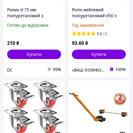
Ролик d-75 мм
Ролік меблевий
поліуретановий з
поліуретановий d50 з
майданчиком і гальмом
площадкою і гальмом
Готово до відправки
Під замовлення
ДС
5.0
(3)
210
₴
93
.60
₴
Купити
Купити
99%
100%
DC
«ВАШ КОМФОРТ» Меблева фурнітура