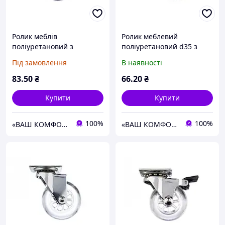
Ролик меблів
Ролик меблевий
поліуретановий з
поліуретановий d35 з
площадкою і гальмом
площадкою
Під замовлення
В наявності
35мм
83
.50
₴
66
.20
₴
Купити
Купити
100%
100%
«ВАШ КОМФОРТ» Меблева фурнітура
«ВАШ КОМФОРТ» Меблева фурнітура