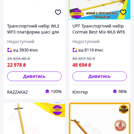
Транспортний набір WL3
UPT Транспортний набір
WF3 платформа шасі для
Cormak Best Mix WL6 WF6
переміщення вантажів
для перевезення
Недоступний
Недоступний
вантажопідйомність 6
вантажів з
тонн
вантажопідйомністю 12
3830
8116
від
₴
/міс
від
₴
/міс
тонн пл UPT66-B
26 654
.48
₴
60 857
.50
₴
22 978
₴
48 694
₴
Дивитись
Дивитись
100%
98%
RAZZAKAZ
Юпітер