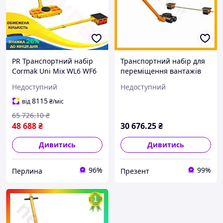
PR Транспортний набір
Транспортний набір для
Cormak Uni Mix WL6 WF6
переміщення вантажів
для перевезення
WL3 WF3 6 тонн
Недоступний
Недоступний
вантажів з
платформа шасі для
вантажопідйомністю 12
меблів та обладнання
8115
від
₴
/міс
тонн пла Per33/R
65 726
.10
₴
48 688
₴
30 676
.25
₴
Дивитись
Дивитись
96%
99%
Перлина
Презент