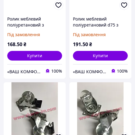
Ролик меблевий
Ролик меблевий
поліуретановий з
поліуретановий d75 з
площадкою d75
площадкою та гальмом
Під замовлення
Під замовлення
168
.50
₴
191
.50
₴
Купити
Купити
100%
100%
«ВАШ КОМФОРТ» Меблева фурнітура
«ВАШ КОМФОРТ» Меблева фурнітура