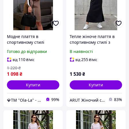
Модне плаття в
Тепле жіноче плаття в
спортивному стилі
спортивному стилі з
прямого крою 42-50
капюшоном
Готово до відправки
В наявності
розміру кавове
110
255
від
₴
/міс
від
₴
/міс
1 220
₴
1 098
₴
1 530
₴
Купити
Купити
99%
83%
💎TM "Ola-La" - якісний одяг від виробника 💎
ARUT Жіночий стильний одяг від українського виробника