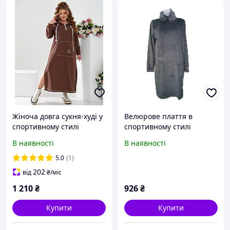
Жіноча довга сукня-худі у
Велюрове плаття в
спортивному стилі
спортивному стилі
прямого крою M
В наявності
В наявності
5.0
(1)
202
від
₴
/міс
1 210
₴
926
₴
Купити
Купити