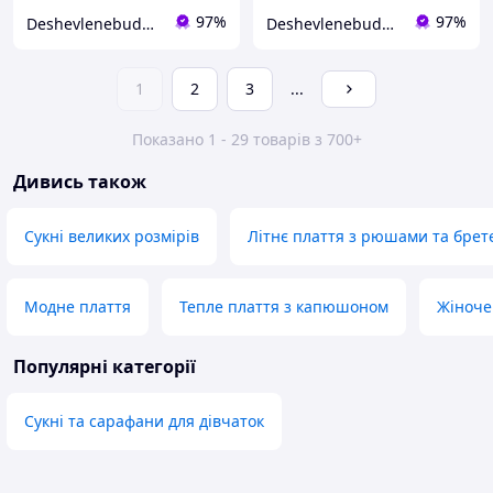
97%
97%
Deshevlenebudet- інтернет магазин з найнижчими цінами
Deshevlenebudet- інтернет магазин з найнижчими цінами
1
2
3
...
Показано 1 - 29 товарів з 700+
Дивись також
Сукні великих розмірів
Літнє плаття з рюшами та бре
Модне плаття
Тепле плаття з капюшоном
Жіноче
Популярні категорії
Сукні та сарафани для дівчаток