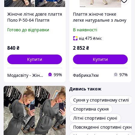
Жіноче літнє довге плаття
Плаття жіноче тонке
Поло Р-50-64 Плаття
легке натуральне з льону
жіноче в спортивному
за коліно міді прямого
Готово до відправки
В наявності
стилі, спортивного крою
крою в спортивному стилі
літнє плаття
батальне
475
від
₴
/міс
840
₴
2 852
₴
Купити
Купити
99%
97%
Модасвіту - Жіночий одяг
Фабрика7км
Дивись також
Сукня у спортивному стилі
Спортивна сукня
Літні спортивні сукні
Повсякденні спортивні сукні