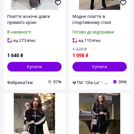
Плаття жіноче довге
Модне плаття в
прямого крою
спортивному стилі
спортивний стиль із
прямого крою 42-50
В наявності
Готово до відправки
накладними кишенями та
розміру синє
лампасами з двонитки
273
110
від
₴
/міс
від
₴
/міс
1 220
₴
1 640
₴
1 098
₴
Купити
Купити
97%
99%
Фабрика7км
💎TM "Ola-La" - якісний одяг від виробника 💎