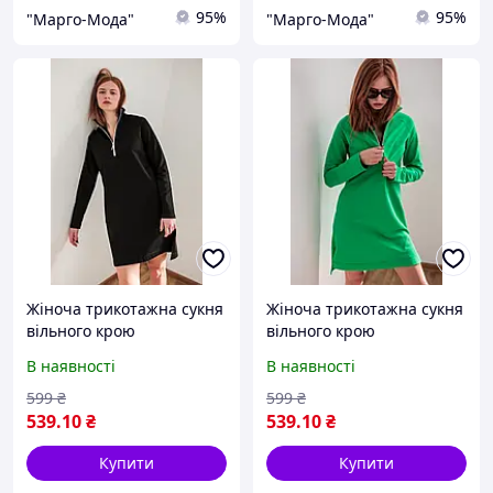
95%
95%
"Марго-Мода"
"Марго-Мода"
Жіноча трикотажна сукня
Жіноча трикотажна сукня
вільного крою
вільного крою
В наявності
В наявності
599
₴
599
₴
539
.10
₴
539
.10
₴
Купити
Купити