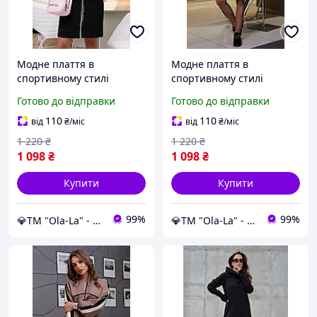
Модне плаття в
Модне плаття в
спортивному стилі
спортивному стилі
прямого крою 42-50
прямого крою 42-50
Готово до відправки
Готово до відправки
розміру чорний
розміру чорний
110
110
від
₴
/міс
від
₴
/міс
1 220
₴
1 220
₴
1 098
₴
1 098
₴
Купити
Купити
99%
99%
💎TM "Ola-La" - якісний одяг від виробника 💎
💎TM "Ola-La" - якісний одяг від виробника 💎