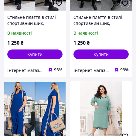
Стильне плаття в стилі
Стильне плаття в стилі
спортивний шик,
спортивний шик,
виготовлене зі щільного
виготовлене зі щільного
В наявності
В наявності
італійського
італійського
трикотажу.FN- 30888 р:
трикотажу.FN- 30888 р:
1 250
₴
1 250
₴
48-50, 52-54, 56-58, 60-62
48-50, 52-54, 56-58, 60-62
Купити
Купити
93%
93%
Інтернет магазин 7star
Інтернет магазин 7star