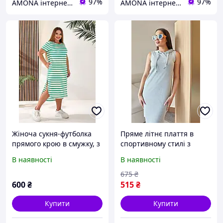
97%
97%
AMONA інтернет-магазин модного одягу
AMONA інтернет-магазин модного одягу
Жіноча сукня-футболка
Пряме літнє плаття в
прямого крою в смужку, з
спортивному стилі з
розрізами з боків, в
капюшоном
В наявності
В наявності
спортивному стилі, батал
великі розміри
675
₴
600
₴
515
₴
Купити
Купити