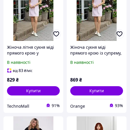
Жіноча літня сукня міді
Жіноча сукня міді
прямого крою у
прямого крою із супрему,
спортивному стилі,
літня сукня у
В наявності
В наявності
жіноча сукня супрем
спортивному стилі з
легка, жіноча сукня
турецької тканини
83
від
₴
/міс
турецька тканина
829
₴
869
₴
дихаюча
Купити
Купити
91%
93%
TechnoMall
Orange