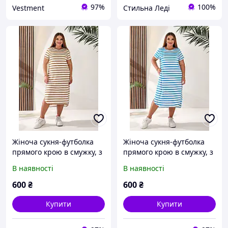
97%
100%
Vestment
Стильна Леді
Жіноча сукня-футболка
Жіноча сукня-футболка
прямого крою в смужку, з
прямого крою в смужку, з
розрізами з боків, в
розрізами з боків, в
В наявності
В наявності
спортивному стилі, батал
спортивному стилі, батал
великі розміри
великі розміри
600
₴
600
₴
Купити
Купити