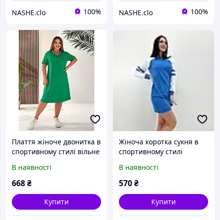
100%
100%
NASHE.clo
NASHE.clo
Плаття жіноче двонитка в
Жіноча коротка сукня в
спортивному стилі вільне
спортивному стилі
великі розміри
двунитка р. 42-44, 46-48,
В наявності
В наявності
50-52
668
₴
570
₴
Купити
Купити