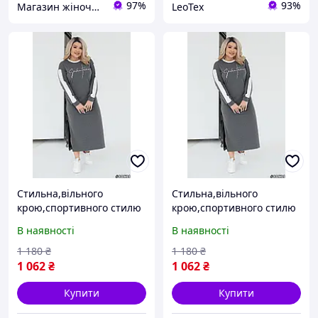
97%
93%
Магазин жіночого одягу Laconita
LeoTex
Стильна,вільного
Стильна,вільного
крою,спортивного стилю
крою,спортивного стилю
сукня
сукня
В наявності
В наявності
1 180
₴
1 180
₴
1 062
₴
1 062
₴
Купити
Купити