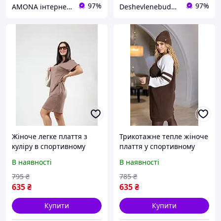
97%
97%
AMONA інтернет-магазин модного одягу
Deshevlenebudet- інтернет магазин з найнижчими цінами
Жіноче легке плаття з
Трикотажне тепле жіноче
куліру в спортивному
плаття у спортивному
стилі
стилі
В наявності
В наявності
795
₴
785
₴
635
₴
635
₴
Купити
Купити