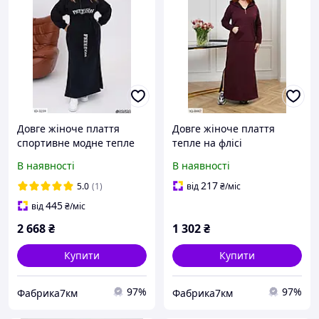
Довге жіноче плаття
Довге жіноче плаття
спортивне модне тепле
тепле на флісі
на флісі в стилі спорт-
натуральне в
В наявності
В наявності
шик великих розмірів 50-
спортивному стилі з
60 арт 1907
капюшоном і кишенями
217
5.0
(1)
від
₴
/міс
для прогулянок
445
від
₴
/міс
2 668
₴
1 302
₴
Купити
Купити
97%
97%
Фабрика7км
Фабрика7км