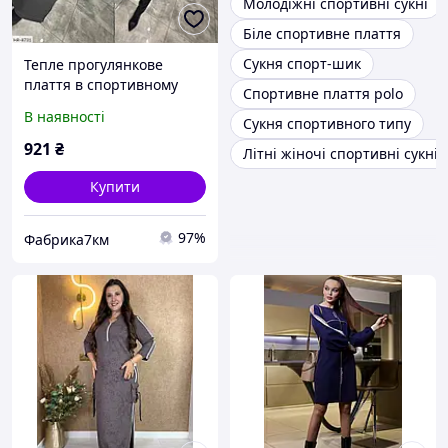
Молодіжні спортивні сукні
Біле спортивне плаття
Сукня спорт-шик
Тепле прогулянкове
плаття в спортивному
Спортивне плаття polo
стилі тринитка на флісі
В наявності
Сукня спортивного типу
по коліно з поясом
прямого крою арт 2072
921
₴
Літні жіночі спортивні сукні
Купити
97%
Фабрика7км