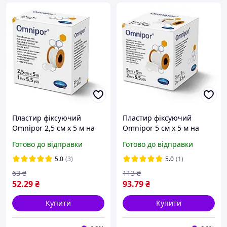
Пластир фіксуючий
Пластир фіксуючий
Omnipor 2,5 см х 5 м на
Omnipor 5 см х 5 м на
паперовій основі
паперовій основі
Готово до відправки
Готово до відправки
5.0
(3)
5.0
(1)
63
₴
113
₴
52
.29
₴
93
.79
₴
Купити
Купити