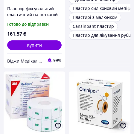
Пластир силіконовий мепіфо
Пластир фіксувальний
еластичний на нетканій
Пластирі з малюнком
основі 5 см × 10 м
Готово до відправки
Cansinbant пластир
Omnifix® Elastic
Hartmann
161
.57
₴
Пластир для лікування рубці
Купити
99%
Віджи Медікал Україна - Інтернет-магазин медичних товарів