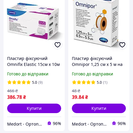
Пластир фіксуючий
Пластир фіксуючий
Omnifix Elastic 15см х 10м
Omnipor 1,25 см х 5 м на
на нетканій основі
паперовій основі
Готово до відправки
Готово до відправки
5.0
(9)
5.0
(1)
466
₴
48
₴
386
.78
₴
39
.84
₴
Купити
Купити
96%
96%
Medort - Ортопедична продукція, товари для здоров'я
Medort - Ортопедична продукція, товари для здоров'я