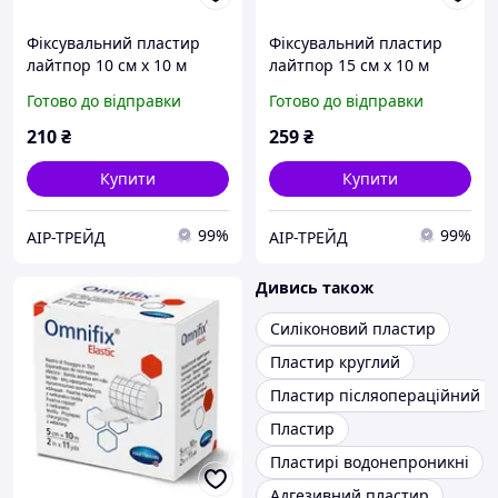
Фіксувальний пластир
Фіксувальний пластир
лайтпор 10 см х 10 м
лайтпор 15 см х 10 м
Готово до відправки
Готово до відправки
210
₴
259
₴
Купити
Купити
99%
99%
АІР-ТРЕЙД
АІР-ТРЕЙД
Дивись також
Силіконовий пластир
Пластир круглий
Пластир післяопераційний
Пластир
Пластирі водонепроникні
Адгезивний пластир