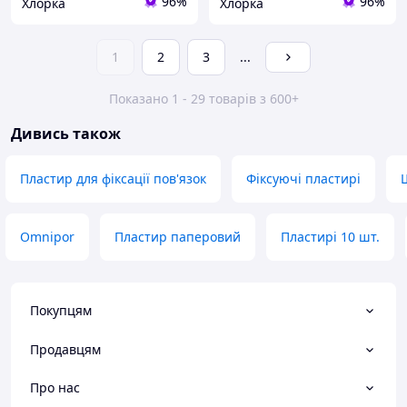
96%
96%
Хлорка
Хлорка
1
2
3
...
Показано 1 - 29 товарів з 600+
Дивись також
Пластир для фіксації пов'язок
Фіксуючі пластирі
Omnipor
Пластир паперовий
Пластирі 10 шт.
Покупцям
Продавцям
Про нас