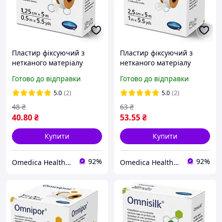
Пластир фіксуючий з
Пластир фіксуючий з
нетканого матеріалу
нетканого матеріалу
Hartmann Omnipor 1,25
Hartmann Omnipor 2,5 см
Готово до відправки
Готово до відправки
см х 5 м
х 5 м
5.0
(2)
5.0
(2)
48
₴
63
₴
40
.80
₴
53
.55
₴
Купити
Купити
92%
92%
Omedica Health & Beauty
Omedica Health & Beauty