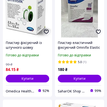
Пластир фіксуючий із
Пластир еластичний
штучного шовку
фіксуючий Omnifix Elastic
Hartmann Omnisilk 2,5 см
5 см х 10 м на нетканій
Готово до відправки
Готово до відправки
х 5 м
основі
5.0
(1)
99
₴
84
.15
₴
180
₴
Купити
Купити
92%
99%
Omedica Health & Beauty
SaharOK Shop — магазин діа-товарів