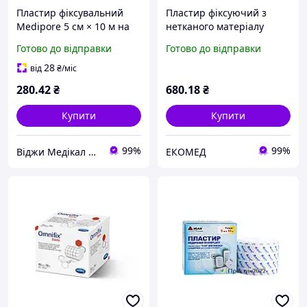
Пластир фіксувальний
Пластир фіксуючий з
Medipore 5 см × 10 м на
нетканого матеріалу
паперовому лайнері для
Omnipor 2,5 см х 9,2, 1шт/
Готово до відправки
Готово до відправки
надійної фіксації пов'язок
уп
28
від
₴
/міс
280
.42
₴
680
.18
₴
Купити
Купити
99%
99%
Віджи Медікал Україна - Інтернет-магазин медичних товарів
ЕКОМЕД