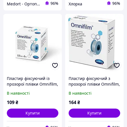
96%
96%
Medort - Ортопедична продукція, товари для здоров'я
Хлорка
Пластир фіксуючий із
Пластир фіксуючий з
прозорої плівки Omnifilm,
прозорої плівки Omnifilm,
2.5см х 5м
2.5см х 9.1м
В наявності
В наявності
109
₴
164
₴
Купити
Купити