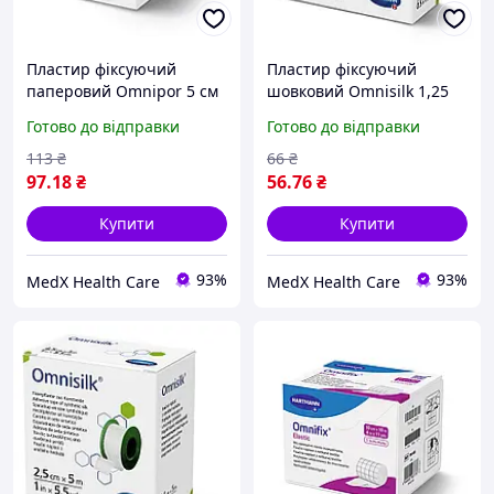
Пластир фіксуючий
Пластир фіксуючий
паперовий Omnipor 5 см
шовковий Omnisilk 1,25
х 5 м
см х 5 м
Готово до відправки
Готово до відправки
113
₴
66
₴
97
.18
₴
56
.76
₴
Купити
Купити
93%
93%
MedX Health Care
MedX Health Care