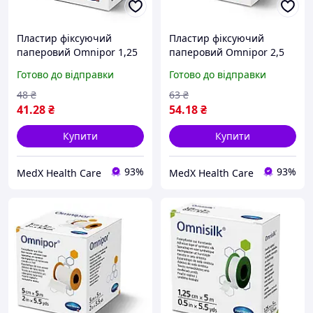
Пластир фіксуючий
Пластир фіксуючий
паперовий Omnipor 1,25
паперовий Omnipor 2,5
см х 5 м
см х 5 м
Готово до відправки
Готово до відправки
48
₴
63
₴
41
.28
₴
54
.18
₴
Купити
Купити
93%
93%
MedX Health Care
MedX Health Care