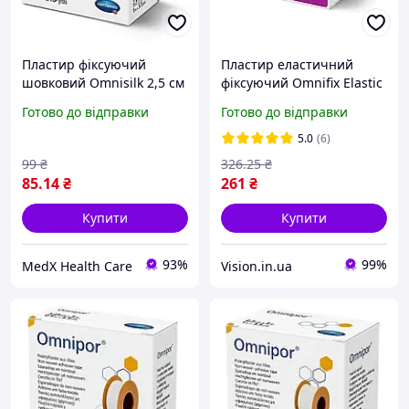
Пластир фіксуючий
Пластир еластичний
шовковий Omnisilk 2,5 см
фіксуючий Omnifix Elastic
х 5 м
10см х 10м 1шт на
Готово до відправки
Готово до відправки
нетканій основі
5.0
(6)
99
₴
326
.25
₴
85
.14
₴
261
₴
Купити
Купити
93%
99%
MedX Health Care
Vision.in.ua