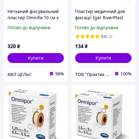
Нетканий фіксувальний
Пластир медичний для
пластир Omnifix 10 см х
фіксації Igar RiverPlast
10 м
тип Лайтпор 1шт 5см х
Готово до відправки
Готово до відправки
10м Фіксувальний
пластир
5.0
(2)
320
₴
134
₴
Купити
Купити
98%
100%
АВЛ ЦЕЛЬС
ТОВ "Практик 2022": Інтернет-магазин медичних, офісних, канцелярських та господарських товарів