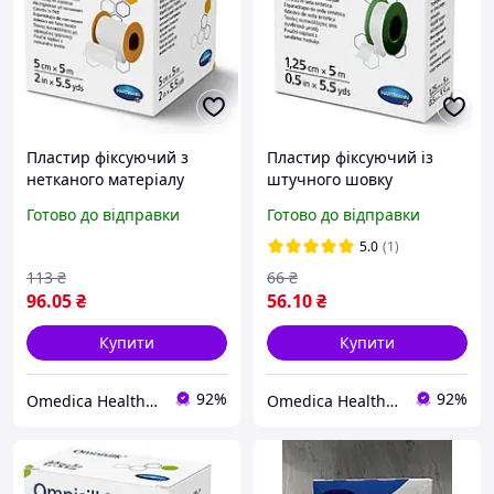
Пластир фіксуючий з
Пластир фіксуючий із
нетканого матеріалу
штучного шовку
Hartmann Omnipor 5 см х
Hartmann Omnisilk 1,25
Готово до відправки
Готово до відправки
5 м
см х 5 м
5.0
(1)
113
₴
66
₴
96
.05
₴
56
.10
₴
Купити
Купити
92%
92%
Omedica Health & Beauty
Omedica Health & Beauty