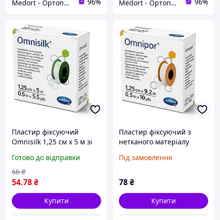
96%
96%
Medort - Ортопедична продукція, товари для здоров'я
Medort - Ортопедична продукція, товари для здоров'я
Пластир фіксуючий
Пластир фіксуючий з
Omnisilk 1,25 см х 5 м зі
нетканого матеріалу
штучного шовку
Omnipor, 1.25см х 9.2м
Готово до відправки
Під замовлення
66
₴
54
.78
₴
78
₴
Купити
Купити