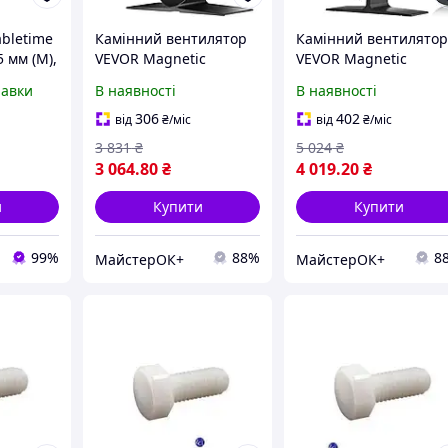
abletime
Камінний вентилятор
Камінний вентилято
5 мм (M),
VEVOR Magnetic
VEVOR Magnetic
179x100x177mm Тихий
180x107x195mm Тихи
равки
В наявності
В наявності
камінний вентилятор
камінний вентилятор
<25dB Печний
<25dB Печний
306
402
від
₴
/міс
від
₴
/міс
вентилятор без
вентилятор без
3 831
₴
5 024
₴
електрики 306m3/h
електрики 180CFM
3 064
.80
₴
4 019
.20
₴
(180CFM)
(306m3/h)
и
Купити
Купити
99%
88%
8
МайстерОК+
МайстерОК+