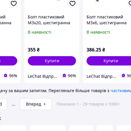
вий
Болт пластиковий
Болт пластиковий
ранна
M3x20, шестигранна
M3x6, шестигранна
(100pcs)
голівка БІЛИЙ (100pcs)
голівка БІЛИЙ (100pcs
В наявності
В наявності
а
Ціна вказана за
Ціна вказана за
(+/- 2).
упаковку 100 шт (+/-2).
упаковку 100 шт (+/-2)
Різьблення: М3,
Різьблення: М3,
355
₴
386
.25
₴
довжина 20 мм.
довжина 6 мм.
и
Купити
Купити
96%
96%
9
LeChat Відправка від 1 до 5 днів! На деякі товари може бути передплата!
LeChat Відправка від 1 до 5 днів! На деякі товари може бути передплата!
ачу за вашим запитом.
Перегляньте більше товарів з
частковим
3
...
Вперед
Показано 1 - 29 товарів з 1000+
ж