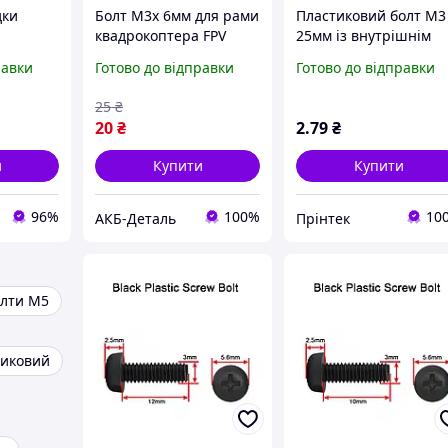
дки
Болт M3x 6мм для рами
Пластиковий болт М3
квадрокоптера FPV
25мм із внутрішнім
ty Coco
чорний
шліцом PH, Чорний
равки
Готово до відправки
Готово до відправки
нейлоновий болт
M3*25 Nylon
25
₴
20
₴
2
.79
₴
и
Купити
Купити
96%
100%
10
АКБ-Деталь
Прінтек
лти М5
тиковий