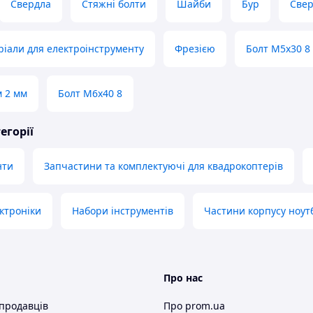
Свердла
Стяжні болти
Шайби
Бур
Све
ріали для електроінструменту
Фрезією
Болт М5х30 8
м 2 мм
Болт М6х40 8
егорії
нти
Запчастини та комплектуючі для квадрокоптерів
ектроніки
Набори інструментів
Частини корпусу ноут
Про нас
 продавців
Про prom.ua