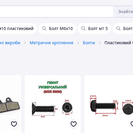
Знайти
м10 пластиковий
Болт М6х10
Болт м1 5
Болт
ні вироби
Метричне кріплення
Болти
Пластиковий 