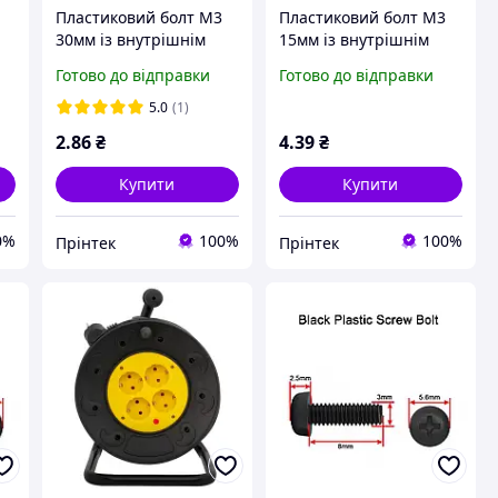
Пластиковий болт М3
Пластиковий болт М3
30мм із внутрішнім
15мм із внутрішнім
шліцом PH, Чорний
шліцом PH, Чорний
Готово до відправки
Готово до відправки
нейлоновий болт
нейлоновий болт
M3*30 Nylon
M3*15 Nylon
5.0
(1)
2
.86
₴
4
.39
₴
Купити
Купити
0%
100%
100%
Прінтек
Прінтек