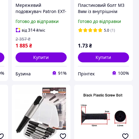
Мережевий
Пластиковий болт М3
подовжувач Patron EXT-
8мм із внутрішнім
PN-CABREL-25B-4 25m
шліцом PH, Чорний
Готово до відправки
Готово до відправки
3*2.5mm2 EXT-PN-
нейлоновий болт M3*8
CABREL-25B-4 buzyna
Nylon
314
від
₴
/міс
5.0
(1)
2 357
₴
1 885
₴
1
.73
₴
Купити
Купити
0%
91%
100%
Бузина
Прінтек