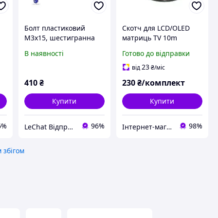
Болт пластиковий
Скотч для LCD/OLED
M3x15, шестигранна
матриць TV 10m
)
голівка БІЛИЙ (100pcs)
3×1,06mm чорний
В наявності
Готово до відправки
Ціна вказана за
спінений
.
упаковку 100 шт (+/-2).
23
від
₴
/міс
Різьблення: М3,
410
₴
230
₴/комплект
довжина 15 мм.
Купити
Купити
6%
96%
98%
LeChat Відправка від 1 до 5 днів! На деякі товари може бути передплата!
Інтернет-магазин "SHRAK"
 збігом