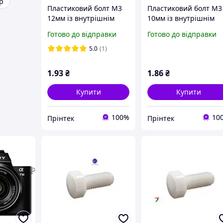
р
Пластиковий болт М3
Пластиковий болт М3
12мм із внутрішнім
10мм із внутрішнім
шліцом PH, Чорний
шліцом PH, Чорний
Готово до відправки
Готово до відправки
нейлоновий болт
нейлоновий болт
M3*12 Nylon
M3*10 Nylon
5.0
(1)
1
.93
₴
1
.86
₴
Купити
Купити
100%
10
Прінтек
Прінтек