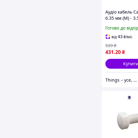
Аудіо кабель C
6.35 мм (M) - 3.
3 м (CF25N)
Готово до відп
43
від
₴
/міс
539
₴
431
.20
₴
Купит
Things – усе, що потрібно, під рукою