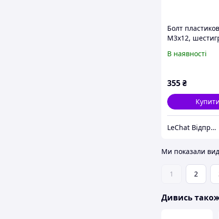
Болт пластико
M3x12, шестиг
голівка БІЛИЙ 
В наявності
Ціна вказана з
упаковку 100 шт 
Під ключ 6 мм,
355
₴
довжина
Купит
LeChat Відправка від 1 до 5 днів! На деякі товари може бути передплата!
Ми показали вид
1
2
Дивись тако