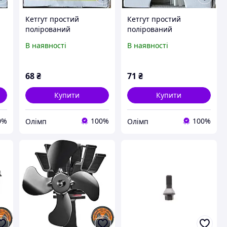
Кетгут простий
Кетгут простий
полірований
полірований
USP2/0(M3) з однією
USP2/0(M3,5) з однією
В наявності
В наявності
кол. гол.25мм3/8кола,
зв.ріж.
75см
гол.25мм3/8кола, 75см
68
₴
71
₴
Купити
Купити
0%
100%
100%
Олімп
Олімп