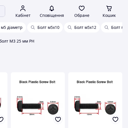
Кабінет
Сповіщення
Обране
Кошик
 м5 діаметр
Болт м5х10
Болт м5х12
Болт м5 
болт M3 25 мм PH