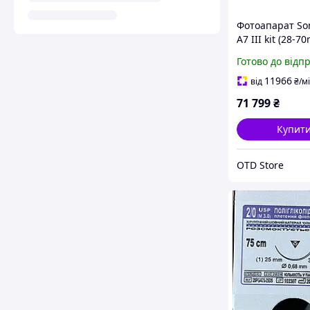
Фотоапарат So
A7 III kit (28-7
(ILCE7M3KB)
Готово до відп
11966
від
₴
/м
71 799
₴
Купит
OTD Store