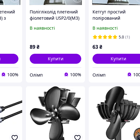
летений
Полігліколід плетений
Кетгут простий
) з
фіолетовий USP2/0(M3)
полірований
з однією кол.
USP3/0(M3) з однією
В наявності
В наявності
а, 75см
гол.25мм3/8кола, 75см
кол. гол.25мм3/8кола,
75см
5.0
(1)
89
₴
63
₴
и
Купити
Купити
100%
100%
10
Олімп
Олімп