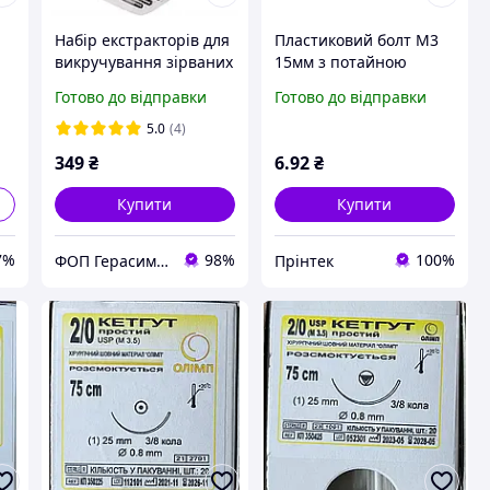
Набір екстракторів для
Пластиковий болт М3
викручування зірваних
15мм з потайною
)
болтів Richmann 6 шт
головкою і шліцем PH,
Готово до відправки
Готово до відправки
M3-M25 (C9191)
Чорний нейлоновий
.
болт M3*15 Nylon
5.0
(4)
349
₴
6
.92
₴
Купити
Купити
7%
98%
100%
ФОП Герасименко О. В.
Прінтек