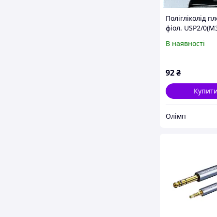
Полігліколід п
фіол. USP2/0(M3
однією зв.ріж.
В наявності
гол.25мм3/8кол
92
₴
Купит
Олімп