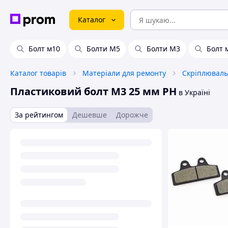
Каталог
Болт м10
Болти М5
Болти М3
Болт 
Каталог товарів
Матеріали для ремонту
Скріплюваль
Пластиковий болт M3 25 мм PH
в Україні
За рейтингом
Дешевше
Дорожче