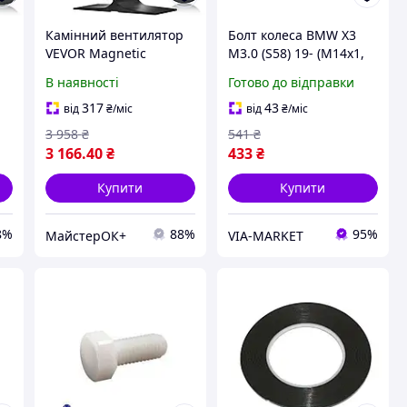
р
Камінний вентилятор
Болт колеса BMW X3
VEVOR Magnetic
M3.0 (S58) 19- (M14x1,
й
235x105x230mm Тихий
25) FEBI BILSTEIN
В наявності
Готово до відправки
камінний вентилятор
<25dB Печний
317
43
від
₴
/міс
від
₴
/міс
вентилятор без
3 958
₴
541
₴
електрики 442m3/h
3 166
.40
₴
433
₴
(260CFM)
Купити
Купити
8%
88%
95%
МайстерОК+
VIA-MARKET