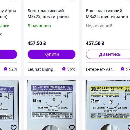
ny Alpha
Болт пластиковий
Болт пластиковий
0mm)
M3x25, шестигранна
M3x25, шестигранна
голівка БІЛИЙ (100pcs)
голівка БІЛИЙ (100pcs
равки
В наявності
Недоступний
Ціна вказана за
Ціна вказана за
упаковку 100 шт (+/-2).
упаковку 100 шт (+/-2)
іс
Різьблення: М3,
Різьблення: М3,
457
.50
₴
457
.50
₴
довжина 25 мм.
довжина 25 мм.
и
Купити
Дивитись
92%
96%
9
LeChat Відправка від 1 до 5 днів! На деякі товари може бути передплата!
Інтернет-магазин ЗНАКОМО! Відправка від 1 до 5 днів! На деякі товари може бути передплата!