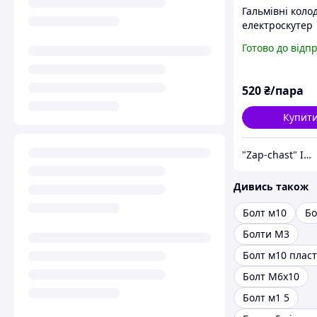
Гальмівні коло
електроскутер
електробайк Ci
Готово до відп
AIMA M3 25 мм
520
₴/пара
Купит
"Zap-chast" Інтернет магазин. Запчастини до квадроциклів
Дивись також
Болт м10
Бо
Болти М3
Болт м10 плас
Болт М6х10
Болт м1 5