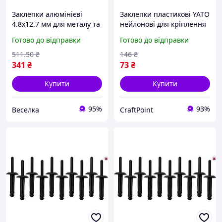
Заклепки алюмінієві
Заклепки пластикові YATO
4.8x12.7 мм для металу та
нейлонові для кріплення
пластику 50 шт.
матеріалів 6.3x25.2 мм 10
Готово до відправки
Готово до відправки
універсальні легкі та
штук
корозійно-стійкі FLAME
511
.50
₴
146
₴
341
₴
73
₴
Купити
Купити
95%
93%
Веселка
CraftPoint