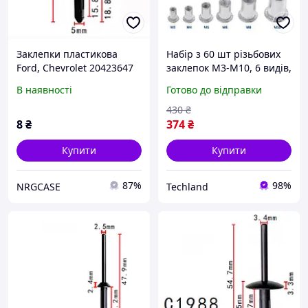
Заклепки пластикова
Набір з 60 шт різьбових
Ford, Chevrolet 20423647
заклепок М3-М10, 6 видів,
Ford N804189S (C460)
нержавіюча сталь, для
В наявності
Готово до відправки
металу, пластиковий кейс
430
₴
8
₴
374
₴
Купити
Купити
87%
98%
NRGCASE
Techland