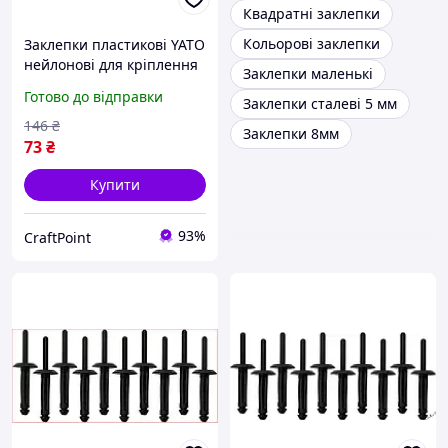
Квадратні заклепки
Кольорові заклепки
Заклепки пластикові YATO
нейлонові для кріплення
Заклепки маленькі
матеріалів 10 штук
Готово до відправки
Заклепки сталеві 5 мм
6.6x17.2 мм для ремонту
та будівництва
146
₴
Заклепки 8мм
73
₴
Купити
93%
CraftPoint