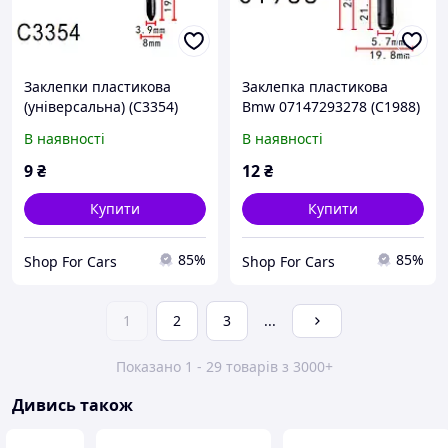
Заклепки пластикова
Заклепка пластикова
(універсальна) (C3354)
Bmw 07147293278 (C1988)
В наявності
В наявності
9
₴
12
₴
Купити
Купити
85%
85%
Shop For Cars
Shop For Cars
1
2
3
...
Показано 1 - 29 товарів з 3000+
Дивись також