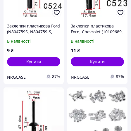
Заклепки пластикова Ford
Заклепки пластикова
(N804759S, N804759-S,
Ford, Chevrolet (10109689,
25026) (C524)
12337915, 25054) (C523)
В наявності
В наявності
9
₴
11
₴
Купити
Купити
87%
87%
NRGCASE
NRGCASE