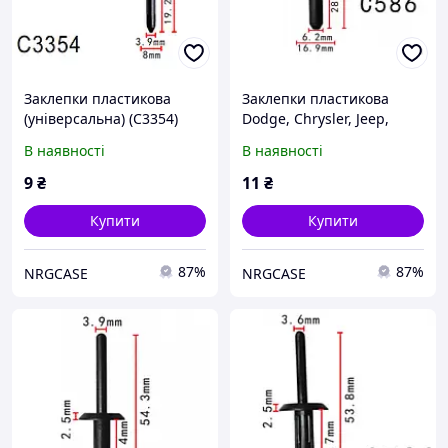
Заклепки пластикова
Заклепки пластикова
(універсальна) (C3354)
Dodge, Chrysler, Jeep,
Ford, Chevrolet (34201631,
В наявності
В наявності
25027) (C586)
9
₴
11
₴
Купити
Купити
87%
87%
NRGCASE
NRGCASE