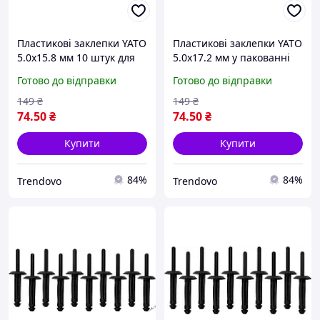
Пластикові заклепки YATO
Пластикові заклепки YATO
5.0x15.8 мм 10 штук для
5.0x17.2 мм у пакованні
надійного кріплення та
10 штук для надійного
Готово до відправки
Готово до відправки
ремонту в домашніх
кріплення Nylon [250]
умовах
149
₴
149
₴
74
.50
₴
74
.50
₴
Купити
Купити
84%
84%
Trendovo
Trendovo