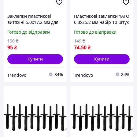
Заклепки пластикові
Пластикові заклепки YATO
витяжні 5.0x17.2 мм для
6.3x25.2 мм набір 10 штук
монтажу оббивки
для надійного кріплення
Готово до відправки
Готово до відправки
покриттів 10 шт YATO YT-
Nylon [250]
35982
190
₴
149
₴
95
₴
74
.50
₴
Купити
Купити
84%
84%
Trendovo
Trendovo