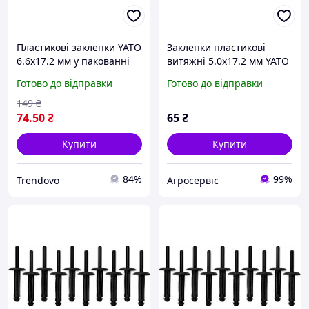
Пластикові заклепки YATO
Заклепки пластикові
6.6x17.2 мм у пакованні
витяжні 5.0x17.2 мм YATO
10 штук для надійного
10 шт.
Готово до відправки
Готово до відправки
кріплення Nylon [250]
149
₴
74
.50
₴
65
₴
Купити
Купити
84%
99%
Trendovo
Агросервіс