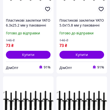
Пластикові заклепки YATO
Пластикові заклепки YATO
6.3x25.2 мм у пакованні
5.0x15.8 мм у пакованні
10 штук для надійного
10 штук для надійного
Готово до відправки
Готово до відправки
кріплення Nylon [250]
кріплення Nylon [250]
(DW)
146
₴
146
₴
73
₴
73
₴
Купити
Купити
91%
91%
ДімОпт
ДімОпт