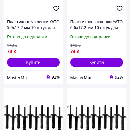
Пластикові заклепки YATO
Пластикові заклепки YATO
5.0x17.2 мм 10 штук для
6.6x17.2 мм 10 штук для
надійного кріплення в
надійного кріплення з
Готово до відправки
Готово до відправки
домашніх і професійних
нейлону
проєктах
148
₴
148
₴
74
₴
74
₴
Купити
Купити
92%
92%
MasterMix
MasterMix