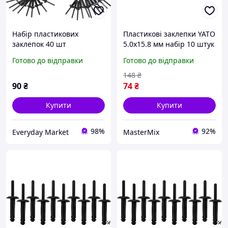
Набір пластикових
Пластикові заклепки YATO
заклепок 40 шт
5.0x15.8 мм набір 10 штук
для надійного кріплення
Готово до відправки
Готово до відправки
Nylon [250] (DW)
148
₴
90
₴
74
₴
Купити
Купити
98%
92%
Everyday Market
MasterMix