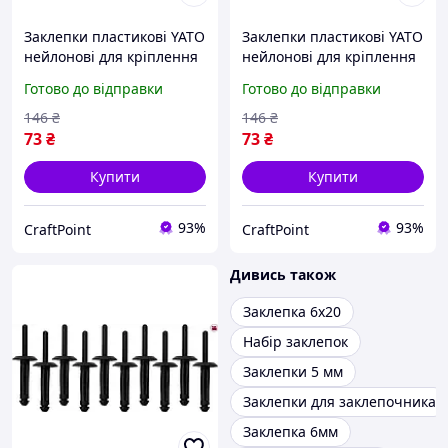
Заклепки пластикові YATO
Заклепки пластикові YATO
нейлонові для кріплення
нейлонові для кріплення
в будівництві та ремонті
легких матеріалів 5.0x17.2
Готово до відправки
Готово до відправки
універсальні 5.0x15.8 мм
мм 10 шт
10 шт
146
₴
146
₴
73
₴
73
₴
Купити
Купити
93%
93%
CraftPoint
CraftPoint
Дивись також
Заклепка 6х20
Набір заклепок
Заклепки 5 мм
Заклепки для заклепочника
Заклепка 6мм