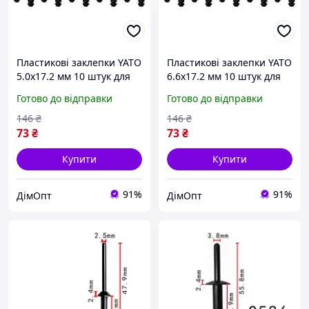
Пластикові заклепки YATO
Пластикові заклепки YATO
5.0x17.2 мм 10 штук для
6.6x17.2 мм 10 штук для
надійного кріплення
надійного кріплення та
Готово до відправки
Готово до відправки
Nylon [250] DW
фіксації
146
₴
146
₴
73
₴
73
₴
Купити
Купити
91%
91%
ДімОпт
ДімОпт