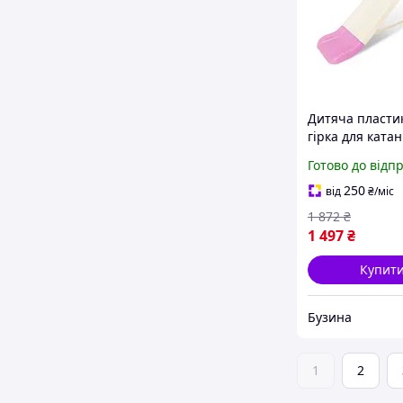
Дитяча пласти
гірка для ката
0140/17 кремов
Готово до відп
рожева, 140 см
250
від
₴
/міс
1 872
₴
1 497
₴
Купит
Бузина
1
2