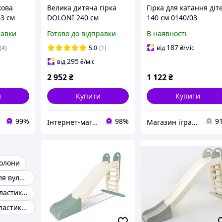
кова
Велика дитяча гірка
Гірка для катання діт
43 см
DOLONI 240 см
140 см 0140/03
/22 біла
молочно-рожева
син+жовт
равки
Готово до відправки
В наявності
n)
пластикова для дому та
вулиці
187
(4)
5.0
(1)
від
₴
/міс
295
від
₴
/міс
2 952
₴
1 122
₴
и
Купити
Купити
99%
98%
9
Інтернет-магазин elfik.in.ua
Магазин іграшок КАЗКА
Долони
Дитяча гірка для вулиці
Дитяча Гірка пластикова
Дитяча гірка пластикова для будинку