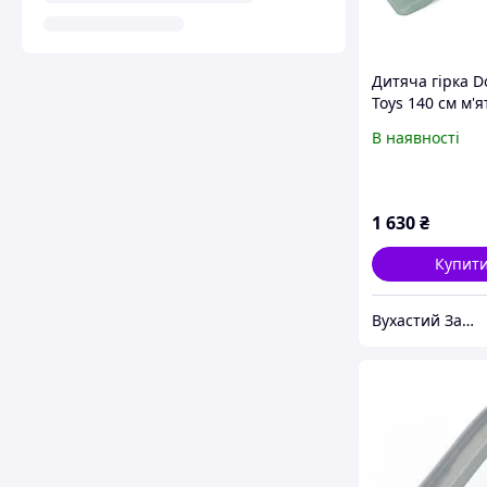
Дитяча гірка D
Toys 140 см м'я
кремовий 0140
В наявності
1 630
₴
Купит
Вухастий Зайчик