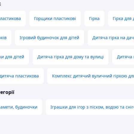
ж
пластикова
Горщики пластикові
Гірка
Гірка для
юків
Ігровий будиночок для дітей
Дитяча гірка на дач
ки для дітей
Дитяча гірка для дому та вулиці
Дитяча 
 дитяча пластикова
Комплекс дитячий вуличний гіркою для
егорії
 намети, будиночки
Іграшки для ігор з піском, водою та сні