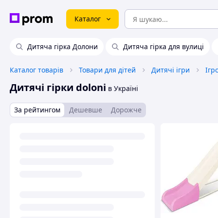
Каталог
Дитяча гірка Долони
Дитяча гірка для вулиці
Каталог товарів
Товари для дітей
Дитячі ігри
Ігр
Дитячі гірки doloni
в Україні
За рейтингом
Дешевше
Дорожче