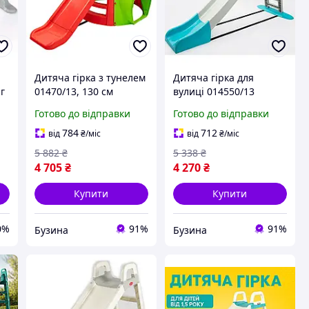
Дитяча гірка з тунелем
Дитяча гірка для
аг
01470/13, 130 см
вулиці 014550/13
5
buzyna
buzyna
Готово до відправки
Готово до відправки
784
712
від
₴
/міс
від
₴
/міс
5 882
₴
5 338
₴
4 705
₴
4 270
₴
Купити
Купити
0%
91%
91%
Бузина
Бузина