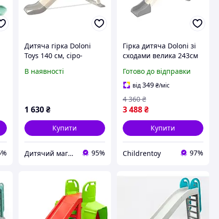
Дитяча гірка Doloni
Гірка дитяча Doloni зі
Toys 140 см, сіро-
сходами велика 243см
бежева 0140/12
Бежево-сіра
В наявності
Готово до відправки
(014550/17)
349
від
₴
/міс
4 360
₴
1 630
₴
3 488
₴
Купити
Купити
5%
95%
97%
Дитячий магазин "Плюшевий Зайка"
Childrentoy