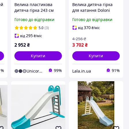
ей
Велика пластикова
Велика дитяча гірка
дитяча гірка 243 см
для катання Doloni
DOLONI 014550/23
014550/22 кремово-
Готово до відправки
Готово до відправки
бежева мятна (Unicorn)
рожева, 243 см,
Lala.in.ua
370
5.0
(3)
від
₴
/міс
295
від
₴
/міс
4 256
₴
2 952
₴
3 702
₴
Купити
Купити
1%
99%
91%
🔴🟠🟡Unicorn🟢🔵🟣
Lala.in.ua