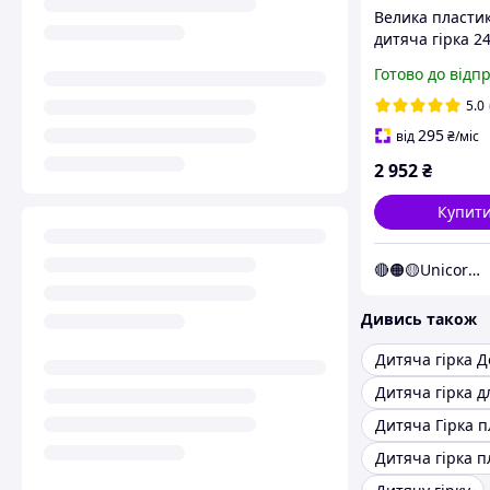
Велика пласти
дитяча гірка 2
DOLONI 014550
Готово до відп
рожева (Unicor
5.0
295
від
₴
/міс
2 952
₴
Купит
🔴🟠🟡Unicorn🟢🔵🟣
Дивись також
Дитяча гірка 