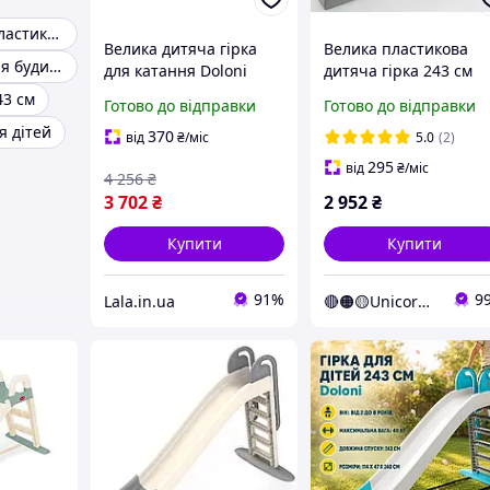
Дитяча гірка пластикова 3 м
Велика дитяча гірка
Велика пластикова
Дитячі гірки для будинку
для катання Doloni
дитяча гірка 243 см
014550/23 кремово-
Doloni 014550/17 біла
43 см
Готово до відправки
Готово до відправки
м'ятна, 243 см,
сіра (Unicorn)
я дітей
Lala.in.ua
370
від
₴
/міс
5.0
(2)
295
від
₴
/міс
4 256
₴
3 702
₴
2 952
₴
Купити
Купити
91%
9
Lala.in.ua
🔴🟠🟡Unicorn🟢🔵🟣