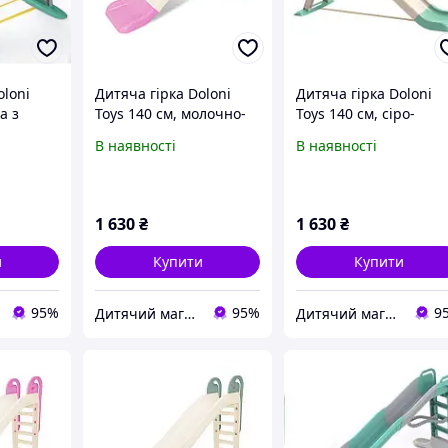
oloni
Дитяча гірка Doloni
Дитяча гірка Doloni
а з
Toys 140 см, молочно-
Toys 140 см, сіро-
550/13
рожева 0140/17
бірюзова 0140/13
В наявності
В наявності
1 630
₴
1 630
₴
и
Купити
Купити
95%
95%
9
Дитячий магазин "Плюшевий Зайка"
Дитячий магазин "Плюшевий Зайка"