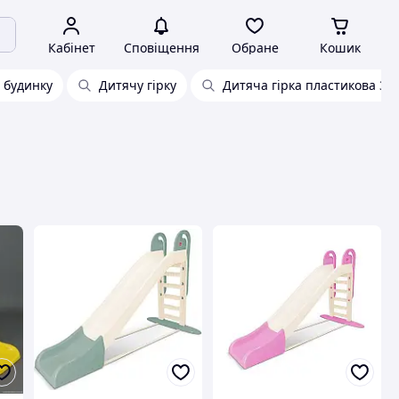
Кабінет
Сповіщення
Обране
Кошик
 будинку
Дитячу гірку
Дитяча гірка пластикова 3 м