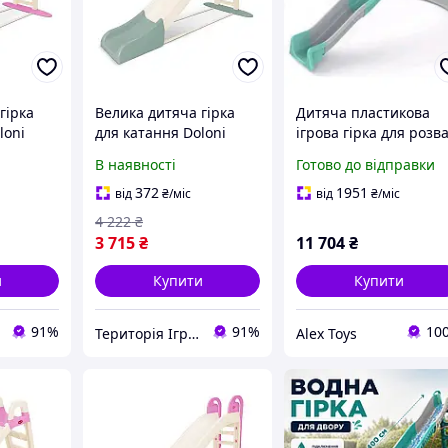
гірка
Велика дитяча гірка
Дитяча пластикова
loni
для катання Doloni
ігрова гірка для розв
ово-
014550/23 кремово-
Doloni-Toys, висота 1,
В наявності
Готово до відправки
, Land of
м'ятна, 243 см, Land of
м, довжина 4 м ||
Toys
AlexToys
372
1951
від
₴
/міс
від
₴
/міс
4 222
₴
3 715
₴
11 704
₴
и
Купити
Купити
91%
91%
10
Територія Іграшок
Alex Toys