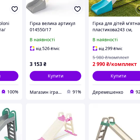
oloni
Гірка велика артикул
Гірка для дітей м'ятн
та/
014550/17
пластикова243 см,
/18
Doloni Дитяча гірка д
В наявності
В наявності
дому та вулиці
526
299
від
₴
/міс
від
₴
/міс
5 980
₴/комплект
3 153
₴
2 990
₴/комплект
и
Купити
Купити
100%
91%
9
Магазин іграшок КАЗКА
Деремешенко