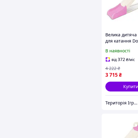
Велика дитяча 
для катання Do
014550/22 крем
В наявності
рожева, 243 см
Toys
372
від
₴
/міс
4 222
₴
3 715
₴
Купит
Територія Іграшок