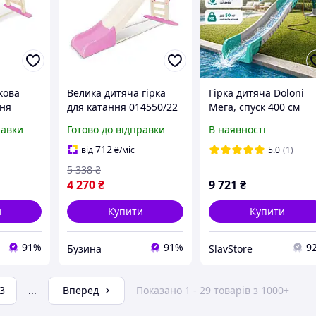
кова
Велика дитяча гірка
Гірка дитяча Doloni
ння
для катання 014550/22
Мега, спуск 400 см
о-
кремово-рожева, 243
01450/4
равки
Готово до відправки
В наявності
 buzyna
см buzyna
712
від
₴
/міс
5.0
(1)
5 338
₴
4 270
₴
9 721
₴
и
Купити
Купити
91%
91%
9
Бузина
SlavStore
3
...
Вперед
Показано 1 - 29 товарів з 1000+