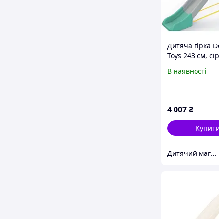
Дитяча гірка D
Toys 243 см, сір
бірюзовим 014
В наявності
4 007
₴
Купит
Дитячий магазин "Плюшевий Зайка"