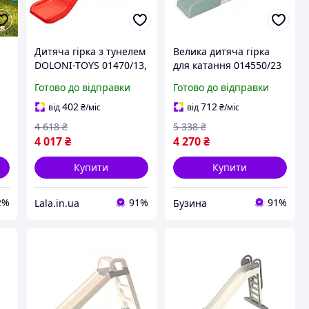
а
Дитяча гірка з тунелем
Велика дитяча гірка
DOLONI-TOYS 01470/13,
для катання 014550/23
ля
Lala.in.ua
кремово-м'ятна, 243 см
Готово до відправки
Готово до відправки
buzyna
402
712
від
₴
/міс
від
₴
/міс
4 618
₴
5 338
₴
4 017
₴
4 270
₴
Купити
Купити
2%
91%
91%
Lala.in.ua
Бузина