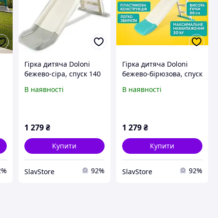
Гірка дитяча Doloni
Гірка дитяча Doloni
бежево-сіра, спуск 140
бежево-бірюзова, спуск
см 0140/12
140 см 0140/13
В наявності
В наявності
1 279
₴
1 279
₴
Купити
Купити
2%
92%
92%
SlavStore
SlavStore