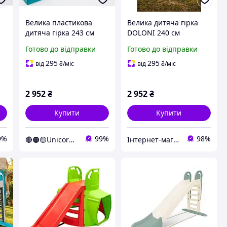
Велика пластикова
Велика дитяча гірка
дитяча гірка 243 см
DOLONI 240 см
Doloni 014550/13
молочна з пастельно
Готово до відправки
Готово до відправки
срібляста бірюзова
зеленим пластикова
(Unicorn)
для дому та вулиці
295
295
від
₴
/міс
від
₴
/міс
2 952
₴
2 952
₴
Купити
Купити
9%
99%
98%
🔴🟠🟡Unicorn🟢🔵🟣
Інтернет-магазин elfik.in.ua