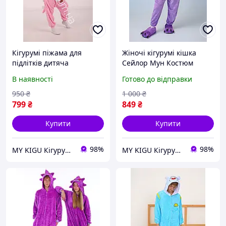
Кігурумі піжама для
Жіночі кігурумі кішка
підлітків дитяча
Сейлор Мун Костюм
Динозавр Костюм
піжама для дівчинки
В наявності
Готово до відправки
дівчинці Діно Рожевий
Фіолетова котик Kigurumi
для підлітків (1038)
950
₴
1 000
₴
799
₴
849
₴
Купити
Купити
98%
98%
MY KIGU Кігурумі для вієї родини!
MY KIGU Кігурумі для вієї родини!