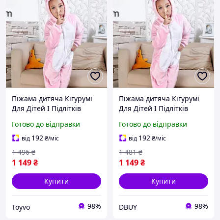
Піжама дитяча Кігурумі
Піжама дитяча Кігурумі
Для Дітей І Підлітків
Для Дітей І Підлітків
свинка рожева Kigurumi
свинка рожева Kigurumi
Готово до відправки
Готово до відправки
Toyvoo
DBUY
192
192
від
₴
/міс
від
₴
/міс
1 496
₴
1 481
₴
1 149
₴
1 149
₴
Купити
Купити
98%
98%
Toyvo
DBUY