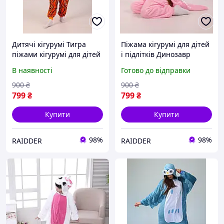
Дитячі кігурумі Тигра
Піжама кігурумі для дітей
піжами кігурумі для дітей
і підлітків Динозавр
і підлітків Тигреня (1028)
Рожевий Діно, Костюм
В наявності
Готово до відправки
динозавра на дівчинку та
хлопчика
900
₴
900
₴
799
₴
799
₴
Купити
Купити
98%
98%
RAIDDER
RAIDDER