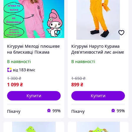
Кігурумі Мелоді плюшеве
Кігурумі Наруто Курама
на блискавці Піжама
Дев'ятихвостий лис аніме
зайчик кролик Melody з
піжама комбінезон
В наявності
В наявності
капюшоном Kigurumi для
оверсайз для дорослих та
дітей та підлітків
підлітків помаранчева
183
від
₴
/міс
Рожевий (2060)
kigurumi (1150)
1 300
₴
1 650
₴
1 099
₴
899
₴
Купити
Купити
99%
99%
Пікачу
Пікачу