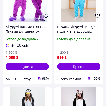
Кігурумі покемон Генгар
Піжама кігурумі Фін для
Піжама для дівчаток
підлітків та дорослих
хлопчика підлітка
зимова піжама-костюм м/
Готово до відправки
Готово до відправки
дівчини Kigurumi
ф "Час пригод"
Фіолетовий Аніме (2065 /
183
від
₴
/міс
1098)
1 500
₴
1 200
₴
1 099
₴
999
₴
Купити
Купити
98%
100%
MY KIGU Кігурумі для вієї родини!
Лісова крамничка