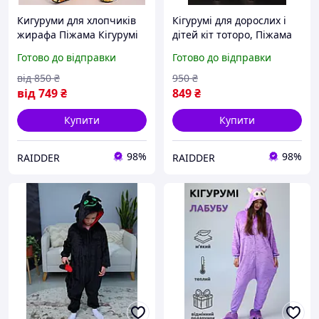
Кигуруми для хлопчиків
Кігурумі для дорослих і
жирафа Піжама Кігурумі
дітей кіт тоторо, Піжама
для хлопців підлітків
кігурумі для дітей і
Готово до відправки
Готово до відправки
дитяча Жирафик
підлітків кіт тоторо
Kigurumi помаранчева
від
850
₴
950
₴
від
749
₴
849
₴
Купити
Купити
98%
98%
RAIDDER
RAIDDER