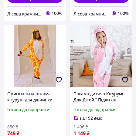
100%
100%
Лісова крамничка
Лісова крамничка
Оригінальна піжама
Піжама дитяча Кігурумі
кігурумі для дівчинки
Для Дітей І Підлітків
підлітка Жирафа Kigurumi
свинка рожева Kigurumi
Готово до відправки
Готово до відправки
піжама Кигуруми для
Seli
дітей
192
від
₴
/міс
850
₴
1 496
₴
749
₴
1 149
₴