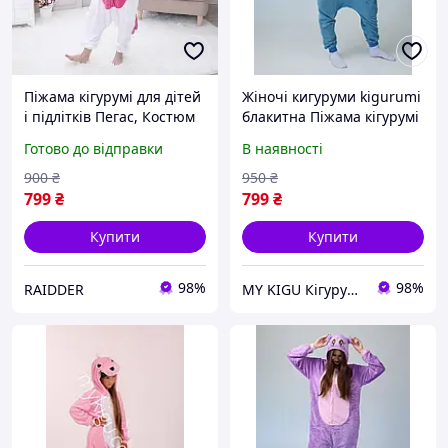
Піжама кігурумі для дітей
Жіночі кигуруми kigurumi
і підлітків Пегас, Костюм
блакитна Піжама кігурумі
кігуру комбінезон на
для дорослих та підлітків
Готово до відправки
В наявності
хлопчика та дівчинку
зимова тепла (1045)
Єдиноріг
900
₴
950
₴
799
₴
799
₴
Купити
Купити
98%
98%
RAIDDER
MY KIGU Кігурумі для вієї родини!