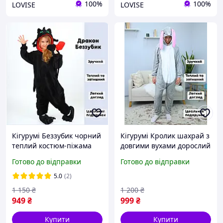
100%
100%
LOVISE
LOVISE
Кігурумі Беззубик чорний
Кігурумі Кролик шахрай з
теплий костюм-піжама
довгими вухами дорослий
Дракон Нічна Фурія для
костюм-піжама Зайка
Готово до відправки
Готово до відправки
дітей та підлітків розміри
сірий для підлітків і
100-140
дорослих
5.0
(2)
1 150
₴
1 200
₴
949
₴
999
₴
Купити
Купити