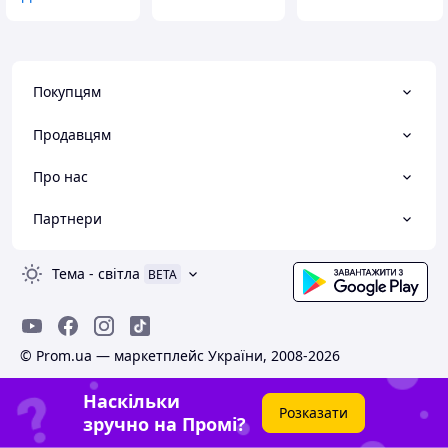
Покупцям
Продавцям
Про нас
Партнери
Тема
-
світла
BETA
© Prom.ua — маркетплейс України, 2008-2026
Наскільки
Розказати
зручно на Промі?