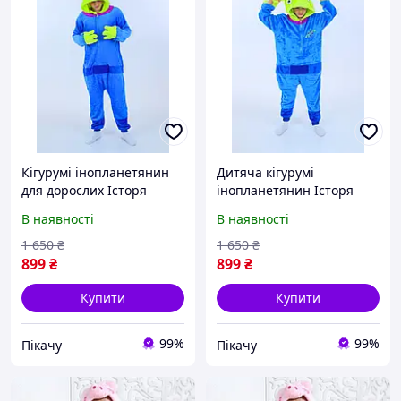
Кігурумі інопланетянин
Дитяча кігурумі
для дорослих Історя
інопланетянин Історя
іграшок піжама
іграшок піжама
В наявності
В наявності
комбінезон оверсайз для
комбінезон оверсайз для
дітей та підлітків синій
дітей та підлітків синій
1 650
₴
1 650
₴
kigurumi (1154/2075)
kigurumi (1154/2075)
899
₴
899
₴
Купити
Купити
99%
99%
Пікачу
Пікачу