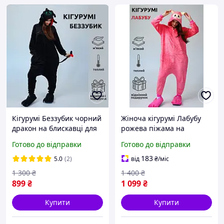
Кігурумі Беззубик чорний
Жіноча кігурумі Лабубу
дракон на блискавці для
рожева піжама на
дорослих піжама
блискавці плюшевий
Готово до відправки
Готово до відправки
Kigurumi Нічна Фурія для
теплий костюм Kigurumi
дитини і підлітка (Без
Labubu для дівчинки
183
5.0
(2)
від
₴
/міс
Крил)
підлітка
1 300
₴
1 400
₴
899
₴
1 099
₴
Купити
Купити