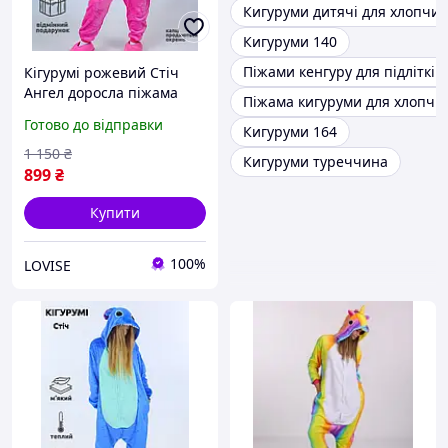
Кигуруми дитячі для хлопчик
Кигуруми 140
Піжами кенгуру для підлітків
Кігурумі рожевий Стіч
Ангел доросла піжама
Піжама кигуруми для хлопчи
Kigurumi для підлітків та
Готово до відправки
Кигуруми 164
дітей м/ф Ліло і Стіч
1 150
₴
Кигуруми туреччина
899
₴
Купити
100%
LOVISE