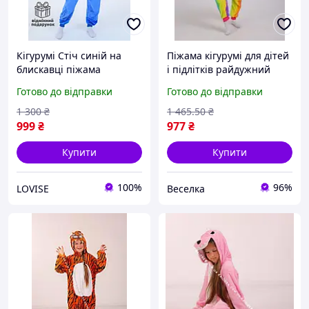
Кігурумі Стіч синій на
Піжама кігурумі для дітей
блискавці піжама
і підлітків райдужний
kigurumi для дорослих та
єдиноріг фліс затишний
Готово до відправки
Готово до відправки
підлітків м/ф Ліло і Стіч
одяг 140-150 см унісекс
FLAME
1 300
₴
1 465
.50
₴
999
₴
977
₴
Купити
Купити
100%
96%
LOVISE
Веселка