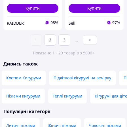
Купити
Купити
98%
97%
RAIDDER
Seli
1
2
3
...
Показано 1 - 29 товарів з 5000+
Дивись також
Костюм Кигуруми
Підліткові кігурумі на вечірку
П
Піжами кигуруми
Теплі кигуруми
Кігурумі для діт
Популярні категорії
Дитячі піжами
Жіночі піжами
Чоловічі піжами