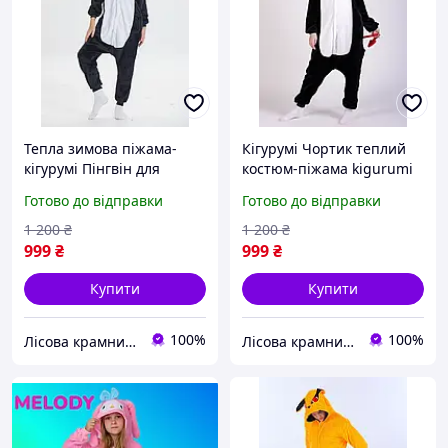
Тепла зимова піжама-
Кігурумі Чортик теплий
кігурумі Пінгвін для
костюм-піжама kigurumi
дорослих підлітків та
на хелловін у вигляді
Готово до відправки
Готово до відправки
дітей
чорта для підлітків та
дорослих
1 200
₴
1 200
₴
999
₴
999
₴
Купити
Купити
100%
100%
Лісова крамничка
Лісова крамничка