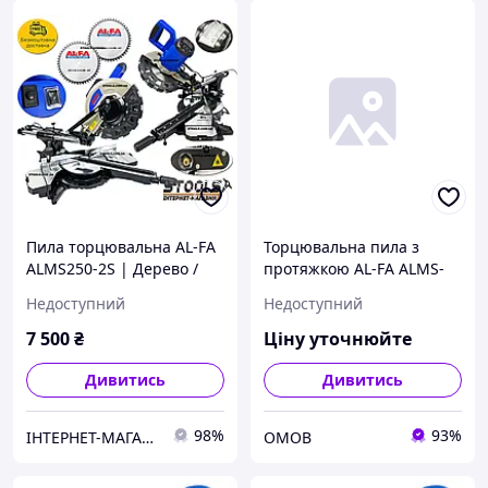
Пила торцювальна AL-FA
Торцювальна пила з
ALMS250-2S | Дерево /
протяжкою AL-FA ALMS-
Метал +2 диска
250-2S (2 диски) OMOBB
Недоступний
Недоступний
7 500
₴
Ціну уточнюйте
Дивитись
Дивитись
98%
93%
ІНТЕРНЕТ-МАГАЗИН STOOLS.COM.UA
ОМОВ