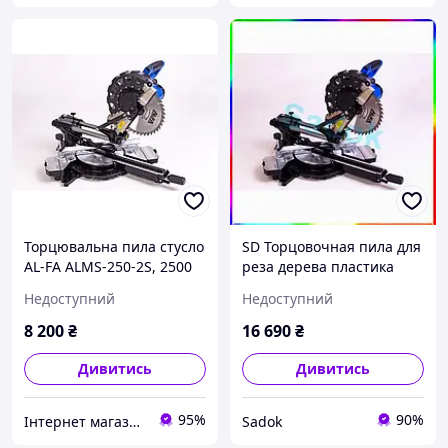
Торцювальна пила стусло
SD Торцовочная пила для
AL-FA ALMS-250-2S, 2500
реза дерева пластика
В, дві швидкості. За
металу мощный
Недоступний
Недоступний
деревом та алюмінію +
инструмент для
лазерна указка
мастерских Sadok top
8 200
₴
16 690
₴
Sad-03
Дивитись
Дивитись
95%
90%
Інтернет магазин 🛠 Men’s Tool
Sadok