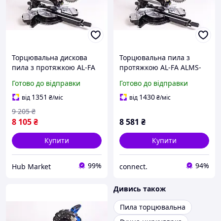
Торцювальна дискова
Торцювальна пила з
пила з протяжкою AL-FA
протяжкою AL-FA ALMS-
ALMS250-2S 2500 Вт диск
250-2S (2 диска)
Готово до відправки
Готово до відправки
255 мм 2 швидкості HM
1351
1430
від
₴
/міс
від
₴
/міс
9 205
₴
8 105
₴
8 581
₴
Купити
Купити
99%
94%
Hub Market
connect.
Дивись також
Пила торцювальна