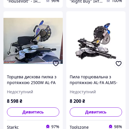
96%
100%
"HouseVolt" - Інтернет-магазин
"Right Buy" Інтернет-магазин
Торцева дискова пилка з
Пила торцювальна з
протяжкою 2500W AL-FA
протяжкою AL-FA ALMS-
ALMS250-2S Торцовка
250-2S (255мм)
Недоступний
Недоступний
мережева з протяжкою
гарантія 1 рік
8 598
₴
8 200
₴
Дивитись
Дивитись
97%
98%
Starkс
Toolszone