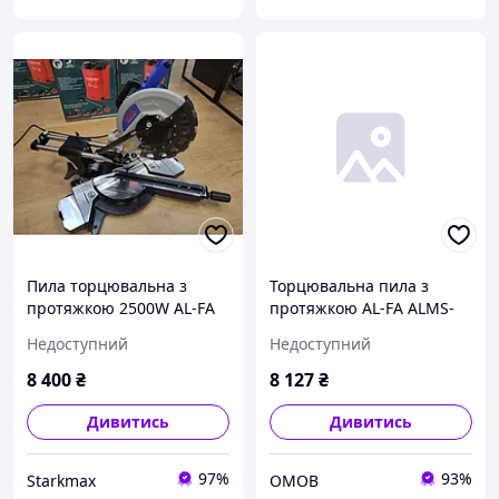
Пила торцювальна з
Торцювальна пила з
протяжкою 2500W AL-FA
протяжкою AL-FA ALMS-
ALMS250-2S Професійна
250-2S (2 диска)
Недоступний
Недоступний
Торцовка з протяжкою
Протяжка 300 мм
8 400
₴
8 127
₴
Дивитись
Дивитись
97%
93%
Starkmax
ОМОВ