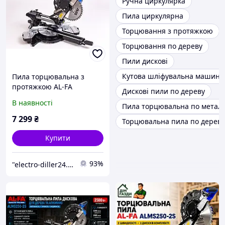
Ручна циркулярка
Пила циркулярна
Торцювання з протяжкою
Торцювання по дереву
Пили дискові
Кутова шліфувальна машина
Пила торцювальна з
протяжкою AL-FA
Дискові пили по дереву
ALMS250-2S 2500 Вт. |
В наявності
Пила торцювальна по метал
диск 255 мм. | протяжка
300 мм.
7 299
₴
Торцювальна пила по дереву
Купити
93%
"electro-diller24.com.ua"- Інтернет-магазин