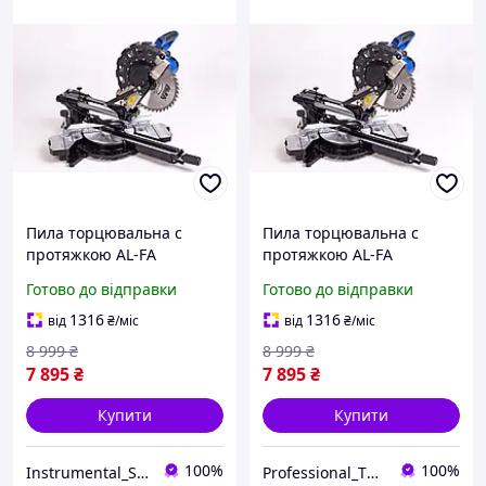
Пила торцювальна c
Пила торцювальна c
протяжкою AL-FA
протяжкою AL-FA
ALMS250-2S : 2500 Вт |
ALMS250-2S : 2500 Вт |
Готово до відправки
Готово до відправки
диск 255 мм | протяжка
диск 255 мм | протяжка
300 мм
300 мм PPO26
1316
1316
від
₴
/міс
від
₴
/міс
8 999
₴
8 999
₴
7 895
₴
7 895
₴
Купити
Купити
100%
100%
Instrumental_Store
Professional_TOOLS