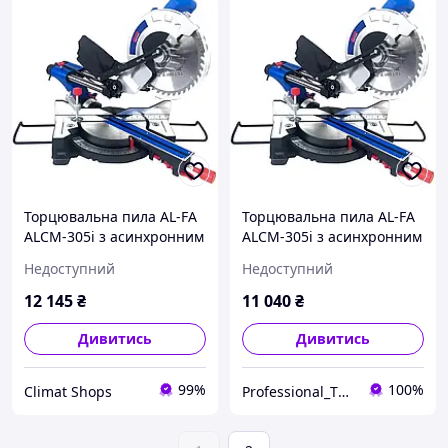
Торцювальна пила AL-FA
Торцювальна пила AL-FA
ALCM-305i з асинхронним
ALCM-305i з асинхронним
двигуном - 3000 Вт
двигуном - 3000 Вт PPO26
Недоступний
Недоступний
12 145
₴
11 040
₴
Дивитись
Дивитись
99%
100%
Climat Shops
Professional_TOOLS