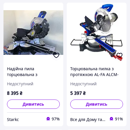
Надійна пила
Торцювальна пилка з
торцювальна з
протяжкою AL-FA ALCM-
протяжкою 2500W AL-FA
305i
Недоступний
Недоступний
ALMS250-2S Торцювання
з функцією протяжки
8 395
₴
5 397
₴
Професійна
Дивитись
Дивитись
97%
91%
Starkс
Все для Дому та Саду Bizon24🛠