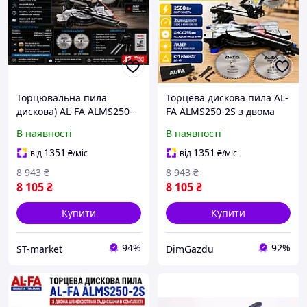
Торцювальна пила
Торцева дискова пила AL-
дискова) AL-FA ALMS250-
FA ALMS250-2S з двома
2S (2 швидкості, два
швидкостями та дисками
В наявності
В наявності
диски у комплекті)
в комплекті
1351
1351
від
₴
/міс
від
₴
/міс
8 943
₴
8 943
₴
8 105
₴
8 105
₴
Купити
Купити
94%
92%
ST-market
DimGazdu