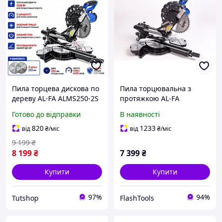
Пила торцева дискова по
Пила торцювальна з
дереву AL-FA ALMS250-2S
протяжкою AL-FA
пила для ремонту та дому
ALMS250-2S
Готово до відправки
В наявності
для різання алюмінію та
дерева для будівництва
820
1233
від
₴
/міс
від
₴
/міс
та ремонту
9 199
₴
8 199
₴
7 399
₴
Купити
Купити
97%
94%
Tutshop
FlashTools