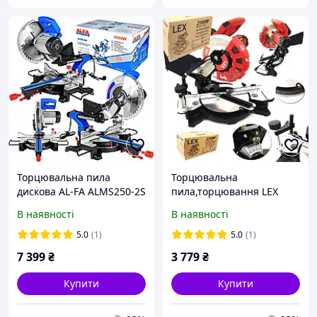
Торцювальна пила
Торцювальна
дискова AL-FA ALMS250-2S
пила,торцювання LEX
(2 швидкості, два диски в
LXCM210 | 2100Вт 210мм
В наявності
В наявності
комплекті)
5.0
(1)
5.0
(1)
7 399
₴
3 779
₴
Купити
Купити