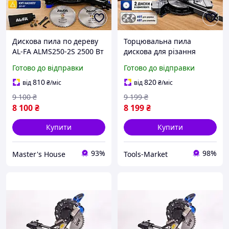
Дискова пила по дереву
Торцювальна пила
AL-FA ALMS250-2S 2500 Вт
дискова для різання
Торцовка дві швидкості і
дерева алюмінію ремонту
Готово до відправки
Готово до відправки
два диски 255 мм
будівницта 2500 Вт
Потужна торцева пила
професійна з лазером по
810
820
від
₴
/міс
від
₴
/міс
Італія
дереву
9 100
₴
9 199
₴
8 100
₴
8 199
₴
Купити
Купити
93%
98%
Master's House
Tools-Market