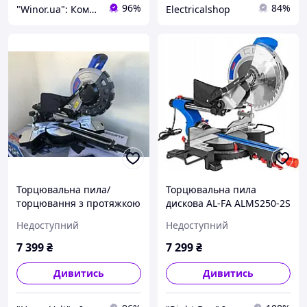
96%
84%
"Winor.ua": Комфортний шопінг 24/7!
Electricalshop
Торцювальна пила/
Торцювальна пила
торцювання з протяжкою
дискова AL-FA ALMS250-2S
стілець AL-FA ALMS-250
(2 швидкості, два диски в
Недоступний
Недоступний
2500 Вт.
комплекті)
7 399
₴
7 299
₴
Дивитись
Дивитись