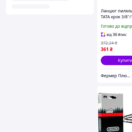
Ланцюг пилял
ТАТА крок 3/8"/
60 ланок
Готово до відп
36
від
₴
/міс
372
.24
₴
361
₴
Купит
Фермер Плюс - інтернет магазин садової техніки