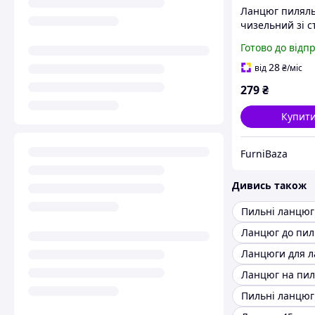
Ланцюг пилял
чизельний зі с
MN для шини 4
Готово до відп
(16"), 57 ланок,
3/8" Lp TEKHM
28
від
₴
/міс
бензопил
279
₴
Купит
FurniBaza
Дивись також
Пильні ланцюг
Ланцюг до пил
Ланцюг на пил