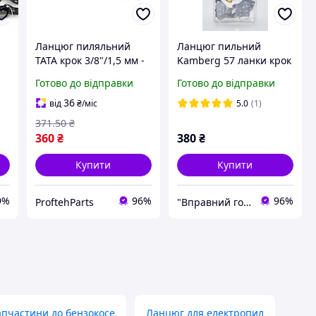
Ланцюг пиляльний
Ланцюг пильний
ТАТА крок 3/8"/1,5 мм -
Kamberg 57 ланки крок
д
60 ланок
3/8 паз 1.3mm під
Готово до відправки
Готово до відправки
)
шину 16" 40см
36
від
₴
/міс
5.0
(1)
371
.50
₴
360
₴
380
₴
Купити
Купити
9%
96%
96%
ProftehParts
"Вправний господар" - Ваш надійний помічник!
апчастини до бензокосе
Ланцюг для електропил