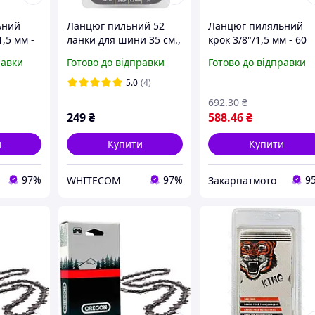
ьний
Ланцюг пильний 52
Ланцюг пиляльний
1,5 мм -
ланки для шини 35 см.,
крок 3/8"/1,5 мм - 60
крок -3/8LP товщина
ланок
равки
Готово до відправки
Готово до відправки
ланки 1,3 мм. супер зуб
TRESZER
5.0
(4)
692
.30
₴
249
₴
588
.46
₴
и
Купити
Купити
97%
97%
9
WHITECOM
Закарпатмото