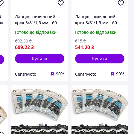
6
Ланцюг пиляльний
Ланцюг пиляльний
ля
крок 3/8"/1,5 мм - 60
крок 3/8"/1,5 мм - 60
ланок
ланок
Готово до відправки
Готово до відправки
692
.30
₴
615
₴
609
.22
₴
541
.20
₴
Купити
Купити
90%
90%
CentrMoto
CentrMoto