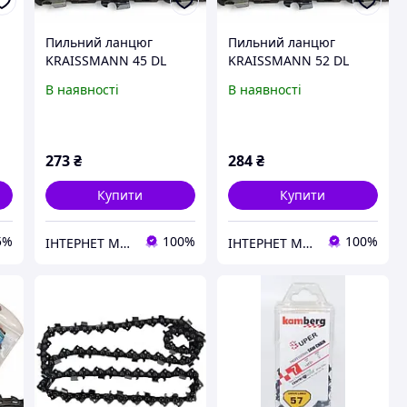
Пильний ланцюг
Пильний ланцюг
KRAISSMANN 45 DL
KRAISSMANN 52 DL
(крок 3/8, 45 ланок, під
(крок 3/8, 52 ланок, під
В наявності
В наявності
шину 30см, супер-зуб)
шину 35см, супер-зуб)
273
₴
284
₴
Купити
Купити
5%
100%
100%
ІНТЕРНЕТ МАГАЗИН БЕНЗО-ЕЛЕКТРО ІНСТРУМЄНТА
ІНТЕРНЕТ МАГАЗИН БЕНЗО-ЕЛЕКТРО ІНСТРУМЄНТА