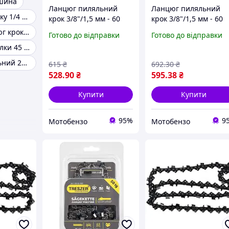
 шина
Ланцюг пиляльний
Ланцюг пиляльний
Ланцюг на пилку 1/4 крок
крок 3/8"/1,5 мм - 60
крок 3/8"/1,5 мм - 60
ланок
ланок
Шина та ланцюг крок 1/4
Готово до відправки
Готово до відправки
Ланцюг для пилки 45 см
Ланцюг пиляльний 28.5зуб
615
₴
692
.30
₴
528
.90
₴
595
.38
₴
Купити
Купити
95%
9
Мотобензо
Мотобензо