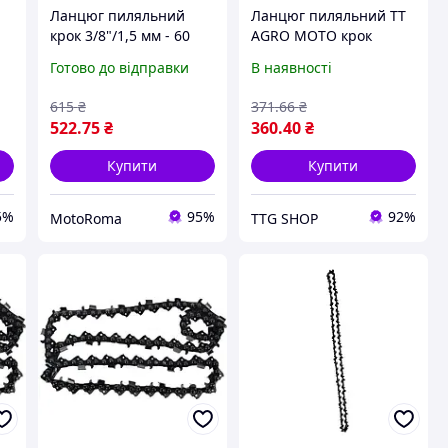
Ланцюг пиляльний
Ланцюг пиляльний TT
крок 3/8"/1,5 мм - 60
AGRO MOTO крок
ланок
3/8"/1,5 мм - 60 ланок
Готово до відправки
В наявності
615
₴
371
.66
₴
522
.75
₴
360
.40
₴
Купити
Купити
5%
95%
92%
MotoRoma
TTG SHOP