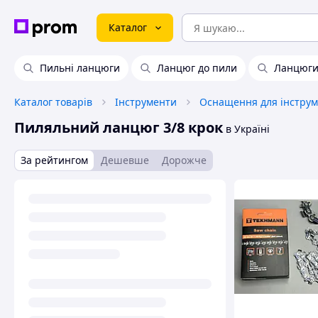
Каталог
Пильні ланцюги
Ланцюг до пили
Ланцюги
Каталог товарів
Інструменти
Оснащення для інструм
Пиляльний ланцюг 3/8 крок
в Україні
За рейтингом
Дешевше
Дорожче