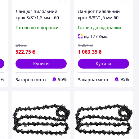
Ланцюг пиляльний
Ланцюг пиляльний
крок 3/8"/1,5 мм - 60
крок 3/8"/1,5 мм 60
ланок
ланок
Готово до відправки
Готово до відправки
177
від
₴
/міс
615
₴
1 251
₴
522
.75
₴
1 063
.35
₴
Купити
Купити
5%
95%
95%
Закарпатмото
Закарпатмото