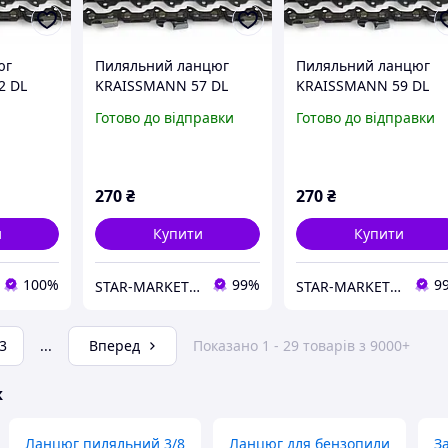
юг
Пиляльний ланцюг
Пиляльний ланцюг
2 DL
KRAISSMANN 57 DL
KRAISSMANN 59 DL
нок, під
(крок 3/8, 57 ланок, під
(крок 3/8, 59 ланок, пі
Готово до відправки
Готово до відправки
ер-зуб)
шину 40см, супер-зуб)
шину 40см, супер-зуб
270
₴
270
₴
и
Купити
Купити
100%
99%
9
STAR-MARKET - аксесуари, товари для дому, саду, відпочинку та туризму
STAR-MARKET - аксесуари, товари для дому, саду, відпочинку та туризму
3
...
Вперед
Показано 1 - 29 товарів з 9000+
ж
Ланцюг пиляльний 3/8
Ланцюг для бензопили
З