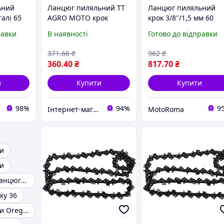
ьний
Ланцюг пиляльний TT
Ланцюг пиляльний
талі 65
AGRO MOTO крок
крок 3/8"/1,5 мм 60
0 см
3/8"/1,5 мм - 60 ланок
ланок
равки
В наявності
Готово до відправки
 крок
AN для
371
.66
₴
962
₴
360
.40
₴
817
.70
₴
и
Купити
Купити
98%
94%
9
Інтернет-магазин TT AGRO MOTO
MotoRoma
и
и
Ланцюги для ланцюгових пилок
ку 36
Пильні ланцюги Oregon