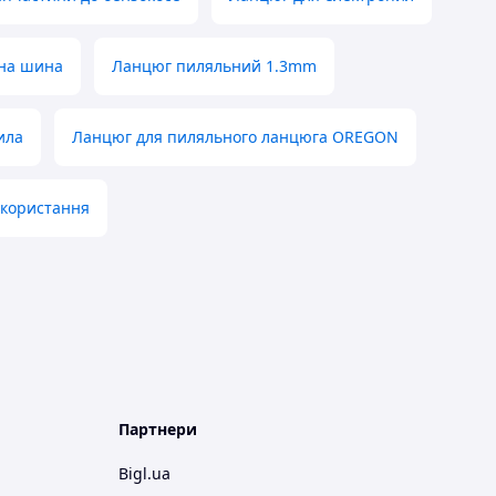
на шина
Ланцюг пиляльний 1.3mm
ила
Ланцюг для пиляльного ланцюга OREGON
икористання
Партнери
Bigl.ua