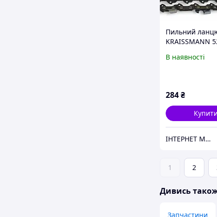
Пильний ланц
KRAISSMANN 5
(крок 3/8, 52 ла
В наявності
шину 35см, суп
284
₴
Купит
ІНТЕРНЕТ МАГАЗИН БЕНЗО-ЕЛЕКТРО ІНСТРУМЄНТА
1
2
Дивись тако
Запчастини