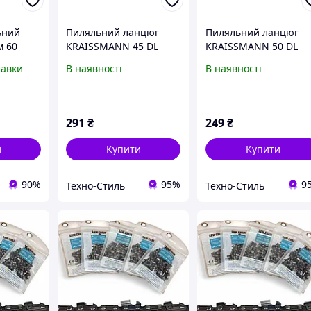
ьний
Пиляльний ланцюг
Пиляльний ланцюг
м 60
KRAISSMANN 45 DL
KRAISSMANN 50 DL
(крок 3/8'', 45 ланок,
(крок 3/8''', 50 ланок,
равки
В наявності
В наявності
суперзуб)
суперзуб)
291
₴
249
₴
и
Купити
Купити
90%
95%
9
Техно-Стиль
Техно-Стиль