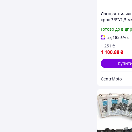
Ланцюг пилял
крок 3/8"/1,5 м
ланок
Готово до відп
183
від
₴
/міс
1 251
₴
1 100
.88
₴
Купит
CentrMoto