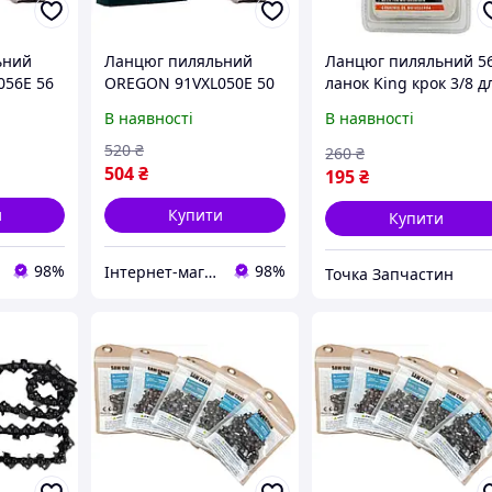
ьний
Ланцюг пиляльний
Ланцюг пиляльний 5
056E 56
OREGON 91VXL050E 50
ланок King крок 3/8 д
", паз
ланок, крок 3/8", паз
бензопил ланцюг для
В наявності
В наявності
1,3 мм
шини 16 дюймів
520
₴
260
₴
504
₴
195
₴
и
Купити
Купити
98%
98%
Інтернет-магазин «Super-Price»
Точка Запчастин