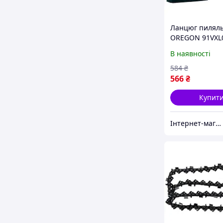
Ланцюг пилял
OREGON 91VXL
ланок, крок 3/8
В наявності
1,3 мм
584
₴
566
₴
Купит
Інтернет-магазин «Super-Price»