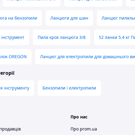
юга на бензопили
Ланцюги для шин
Ланцюг пиляль
 інструмент
Пила крок ланцюга 3/8
52 ланки 5.4 кг П
илок OREGON
Ланцюг для електропили для домашнього в
егорії
я інструменту
Бензопили і електропили
Про нас
 продавців
Про prom.ua