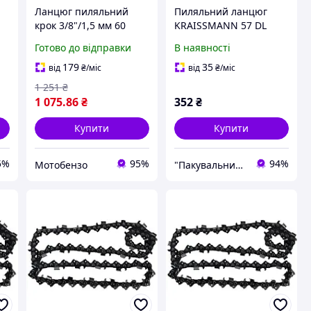
Ланцюг пиляльний
Пиляльний ланцюг
крок 3/8"/1,5 мм 60
KRAISSMANN 57 DL
ланок
(крок 3/8, 57 ланок, під
Готово до відправки
В наявності
шину 40см, супер-зуб)
179
35
від
₴
/міс
від
₴
/міс
1 251
₴
1 075
.86
₴
352
₴
Купити
Купити
5%
95%
94%
Мотобензо
"Пакувальники" - пакувальні матеріали оптом та в роздріб