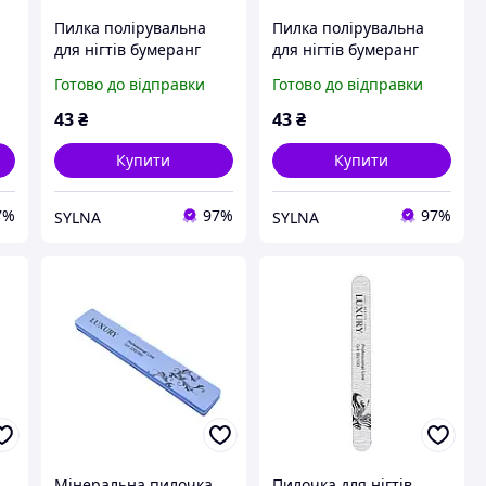
Пилка полірувальна
Пилка полірувальна
для нігтів бумеранг
для нігтів бумеранг
-
сіра Beauty Luxury BM-
сіра Beauty Luxury BM-
Готово до відправки
Готово до відправки
02G 150/180
02G 150/150
43
₴
43
₴
Купити
Купити
7%
97%
97%
SYLNA
SYLNA
Мінеральна пилочка
Пилочка для нігтів