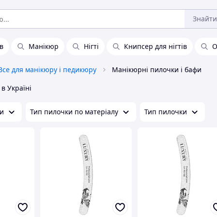
Знайти
ів
Манікюр
Нігті
Книпсер для нігтів
О
Все для манікюру і педикюру
Манікюрні пилочки і бафи
в Україні
ки
Тип пилочки по матеріалу
Тип пилочки