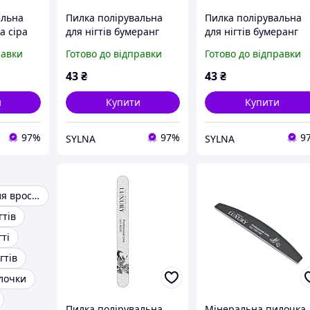
альна
Пилка полірувальна
Пилка полірувальна
а сіра
для нігтів бумеранг
для нігтів бумеранг
 BM-01G
сіра Beauty Luxury BM-
сіра Beauty Luxury BM
равки
Готово до відправки
Готово до відправки
02G 80/80
02G 80/100
43
₴
43
₴
и
Купити
Купити
97%
97%
9
SYLNA
SYLNA
Інструменти для врослого нігтя
гтів
гті
гтів
лочки
Пилка полірувальна
Мінеральна пилочка