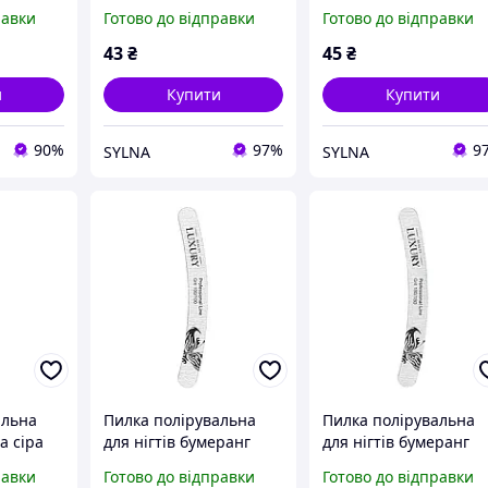
кутикули
сіра Beauty Luxury BM-
Beauty Luxury BM-01
равки
Готово до відправки
Готово до відправки
17 см NF-
02G 180/240
80/80 180/240
are
43
₴
45
₴
и
Купити
Купити
90%
97%
9
SYLNA
SYLNA
альна
Пилка полірувальна
Пилка полірувальна
а сіра
для нігтів бумеранг
для нігтів бумеранг
 BM-01G
сіра Beauty Luxury BM-
сіра Beauty Luxury BM
равки
Готово до відправки
Готово до відправки
02G 100/100
02G 180/180