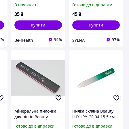
G
Beauty Luxury BM-01G
Beauty Luxury BM-01G
В наявності
Готово до відправки
80/80
80/80 150/150
35
₴
45
₴
Купити
Купити
7%
94%
97%
Be-health
SYLNA
Мінеральна пилочка
Пилка скляна Beauty
для нігтів Beauty
LUXURY GF-04 15.5 см
-
LUXURY MF-11B 80*100
зелена
Готово до відправки
Готово до відправки
чорна