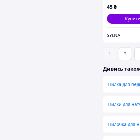
45
₴
Купит
SYLNA
1
2
Дивись тако
Пилка для пе
Пилки для нат
Пилочка для ні