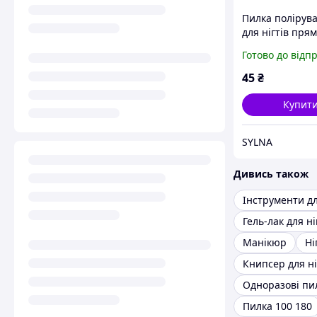
Пилка полірув
для нігтів прям
Beauty Luxury
Готово до відп
80/80 80/100
45
₴
Купит
SYLNA
Дивись також
Гель-лак для ні
Манікюр
Ні
Книпсер для ні
Одноразові пи
Пилка 100 180