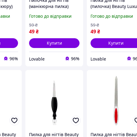
гтів
Пилочка для нігтів
Пилка для нігтів
ікюру)
(манікюрна пилка)
(пилочка) Beauty Luxu
Beauty Luxury
півмісяць шліфуваль
равки
Готово до відправки
Готово до відправки
80/240
півмісяць двостороння
двостороння 100/180
ьна сіра
120/180 грит, сіра
грит сіра
59
₴
59
₴
наждачна
49
₴
49
₴
и
Купити
Купити
96%
96%
9
Lovable
Lovable
в Beauty
Пилка для нігтів Beauty
Пилка для нігтів Beau