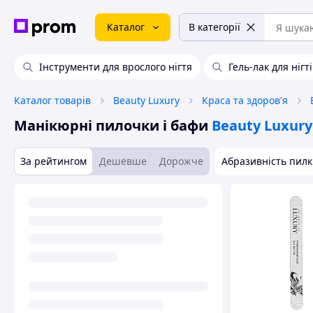
Каталог
В категорії
Інструменти для врослого нігтя
Гель-лак для нігт
Каталог товарів
Beauty Luxury
Краса та здоров'я
Манікюрні пилочки і бафи
Beauty Luxury
За рейтингом
Дешевше
Дорожче
Абразивність пил