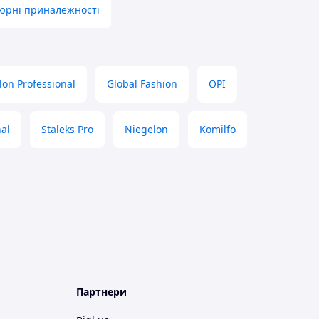
юрні приналежності
lon Professional
Global Fashion
OPI
nal
Staleks Pro
Niegelon
Komilfo
Партнери