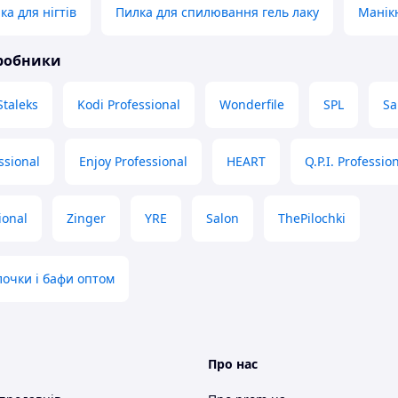
а для нігтів
Пилка для спилювання гель лаку
Манік
иробники
Staleks
Kodi Professional
Wonderfile
SPL
Sa
ssional
Enjoy Professional
HEART
Q.P.I. Professio
ional
Zinger
YRE
Salon
ThePilochki
очки і бафи оптом
Про нас