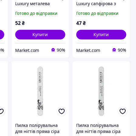
Luxury металева
Luxury сапфірова з
сапфірова 17,5 см NF-
тримером для кутикули
Готово до відправки
Готово до відправки
35 Daily Skin Care
19,5 см NF-07 Daily Skin
Care
52
₴
47
₴
Купити
Купити
3%
90%
90%
Market.com
Market.com
Пилка полірувальна
Пилка полірувальна
для нігтів пряма сіра
для нігтів пряма сіра