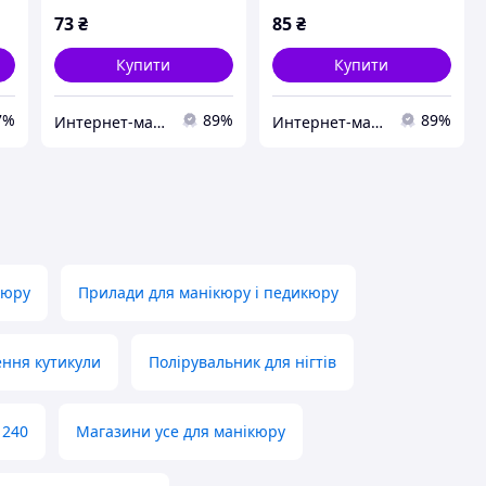
73
₴
85
₴
Купити
Купити
7%
89%
89%
Интернет-магазин "Beauty Luxury"
Интернет-магазин "Beauty Luxury"
кюру
Прилади для манікюру і педикюру
ення кутикули
Полірувальник для нігтів
 240
Магазини усе для манікюру