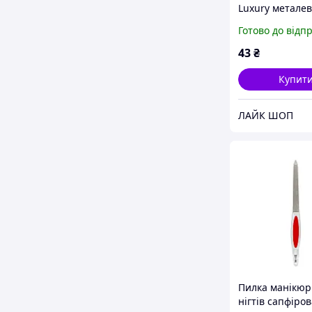
Luxury металев
сапфіровим
Готово до відп
напиленням ви
NF-16
43
₴
Купит
ЛАЙК ШОП
Пилка манікюр
нігтів сапфіров