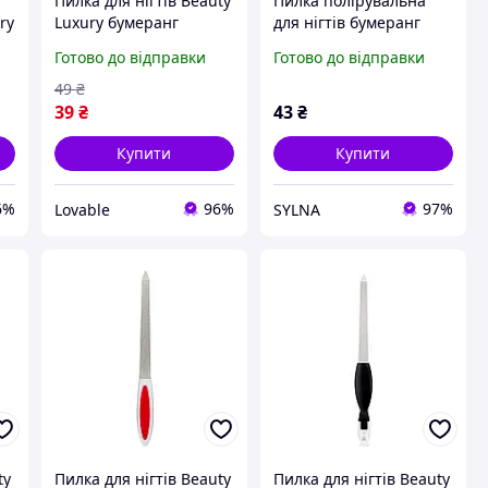
Пилка для нігтів Beauty
Пилка полірувальна
ry
Luxury бумеранг
для нігтів бумеранг
на
(банан) 80/100 грит,
сіра Beauty Luxury BM-
Готово до відправки
Готово до відправки
професійна
02G 100/180
шліфувальна пилочка
49
₴
Сіра
39
₴
43
₴
Купити
Купити
6%
96%
97%
Lovable
SYLNA
ty
Пилка для нігтів Beauty
Пилка для нігтів Beauty