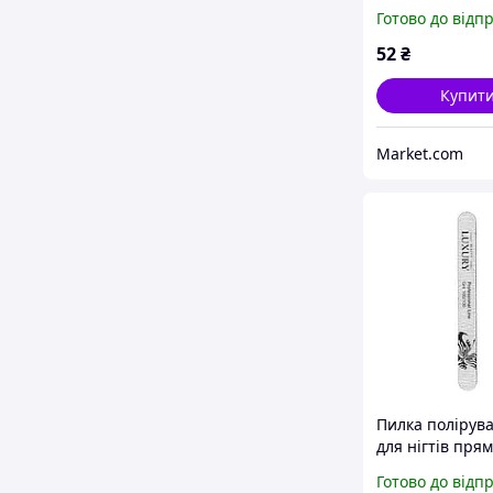
тримером для 
Готово до відп
Beauty Luxury 
37 Daily Skin C
52
₴
Купит
Market.com
Пилка полірув
для нігтів прям
Beauty Luxury
Готово до відп
80/80 100/100