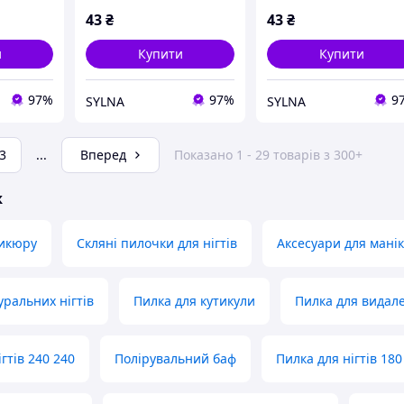
43
₴
43
₴
и
Купити
Купити
97%
97%
9
SYLNA
SYLNA
3
...
Вперед
Показано 1 - 29 товарів з 300+
ж
дикюру
Скляні пилочки для нігтів
Аксесуари для мані
уральних нігтів
Пилка для кутикули
Пилка для видал
гтів 240 240
Полірувальний баф
Пилка для нігтів 180