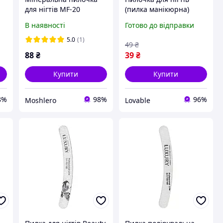
для нігтів MF-20
(пилка манікюрна)
блакитна ТМ Beauty
шліфувальна Beauty
В наявності
Готово до відправки
LUXURY
Luxury 80/100 грит
двостороння овальна,
5.0
(1)
49
₴
сіра
88
₴
39
₴
Купити
Купити
8%
98%
96%
Moshlero
Lovable