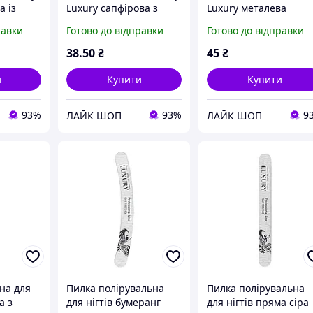
а із
Luxury сапфірова з
Luxury металева
тримером для кутикули
сапфірова 17,5 см NF-
равки
Готово до відправки
Готово до відправки
гнута
14,5 см
35
38
.50
₴
45
₴
и
Купити
Купити
93%
93%
9
ЛАЙК ШОП
ЛАЙК ШОП
на для
Пилка полірувальна
Пилка полірувальна
а з
для нігтів бумеранг
для нігтів пряма сіра