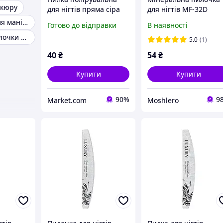
ікюру
для нігтів пряма сіра
для нігтів MF-32D
Beauty Luxury BM-01G
чорна ТМ Beauty
Інструменти для манікюру
Готово до відправки
В наявності
80/80 Daily Skin Care
LUXURY
Одноразові пилочки для нігтів
5.0
(1)
40
₴
54
₴
Купити
Купити
90%
9
Market.com
Moshlero