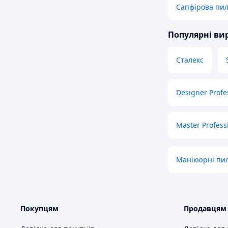
Сапфірова пилк
Популярні в
Сталекс
Designer Profe
Master Profess
Манікюрні пил
Покупцям
Продавцям