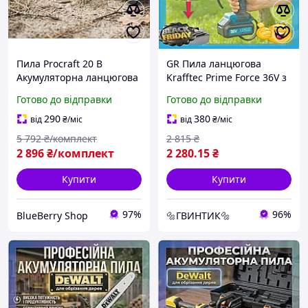
Пила Procraft 20 В
GR Пила ланцюгова
Акумуляторна ланцюгова
Krafftec Prime Force 36V з
пила для ландшафтного
авто-подачею мастила
Готово до відправки
Готово до відправки
дизайну 2 АКБ
акумуляторна для
Акумуляторна ланцюгова
розпилювання дереви
290
380
від
₴
/міс
від
₴
/міс
пила з подаванням
Magnex25
5 792
₴/комплект
2 815
₴
мастила
2 896
₴/комплект
2 280
.15
₴
Купити
Купити
97%
96%
BlueBerry Shop
🔩ГВИНТИК🔩