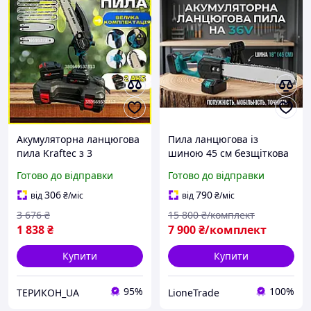
Акумуляторна ланцюгова
Пила ланцюгова із
пила Kraftec з 3
шиною 45 см безщіткова
ланцюгами
акумуляторна 36 В,
Готово до відправки
Готово до відправки
Мініакумуляторна пила
акумуляторна ланцюгова
20 см шина з 2 акб Пілу з
пила з подаванням
306
790
від
₴
/міс
від
₴
/міс
подаванням мастила для
мастила
3 676
₴
15 800
₴/комплект
саду
1 838
₴
7 900
₴/комплект
Купити
Купити
95%
100%
ТЕРИКОН_UA
LioneTrade