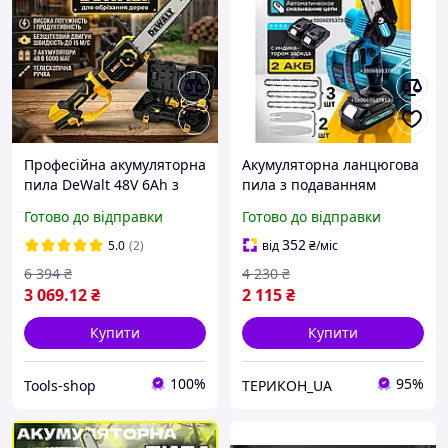
Професійна акумуляторна
Акумуляторна ланцюгова
пила DeWalt 48V 6Ah з
пила з подаванням
двома акумуляторами,
мастила Пила 36 v з 3
Готово до відправки
Готово до відправки
Ланцюгова пила з
ланцюгами Пили для
подачею мастила для
обрізання гілок Ручні Міні
352
5.0
(2)
від
₴
/міс
обрізки дерев
пилки з 2 акб у кейсі
6 394
₴
4 230
₴
3 069
.12
₴
2 115
₴
Купити
Купити
100%
95%
Tools-shop
ТЕРИКОН_UA