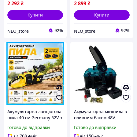
2 292
₴
2 899
₴
Купити
Купити
92%
92%
NEO_store
NEO_store
Акумуляторна ланцюгова
Акумуляторна мініпила з
пила 40 см Germany 52V з
оливним баком 48V,
подачею мастила пила
4.0Ah, шина 20 см,
Готово до відправки
Готово до відправки
2500Вт для обрізки дерев
автоматичне змащення
з 2 АКБ Пила ланцюгова
ланцюга автоматична
708
150
від
₴
/міс
від
₴
/міс