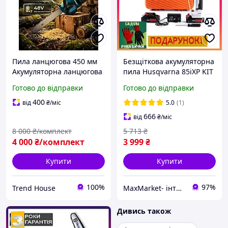
Пила ланцюгова 450 мм
Безщіткова акумуляторна
Акумуляторна ланцюгова
пила Husqvarna 85iXP KIT
пила з подаванням
(24V, 5AH) 15 см Мініпила
Готово до відправки
Готово до відправки
мастила 48В Потужна
хускварна з подаванням
акумуляторна пила Акб
мастила
400
від
₴
/міс
5.0
(1)
пила ланцюгова
666
від
₴
/міс
8 000
₴/комплект
5 713
₴
4 000
₴/комплект
3 999
₴
Купити
Купити
100%
97%
Trend House
MaxMarket- інтернет магазин товарів для дому
Дивись також