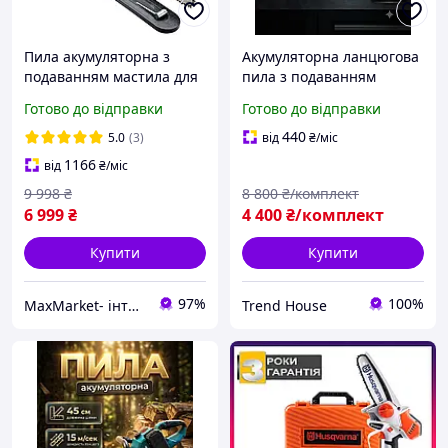
Пила акумуляторна з
Акумуляторна ланцюгова
подаванням мастила для
пила з подаванням
дров BOSCH GSR350iW
мастила 48V/5Ah Садова
Готово до відправки
Готово до відправки
(48V, 6AH) із шиною 40 см
акумуляторна пила 400
мм Пила з 2
440
5.0
(3)
від
₴
/міс
акумуляторами 3/8"
1166
від
₴
/міс
9 998
₴
8 800
₴/комплект
6 999
₴
4 400
₴/комплект
Купити
Купити
97%
100%
MaxMarket- інтернет магазин товарів для дому
Trend House