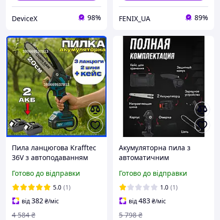
98%
89%
DeviceX
FENIX_UA
Пила ланцюгова Krafftec
Акумуляторна пила з
36V з автоподаванням
автоматичним
мастила Акумуляторні
змащенням
Готово до відправки
Готово до відправки
пили 2 акб Ланцюгові
Акумуляторна ланцюгова
електропили для дерева
пила з подачею мастила
5.0
(1)
1.0
(1)
2 АКБ Краща
382
483
від
₴
/міс
від
₴
/міс
акумуляторна ланцюг
4 584
₴
5 798
₴