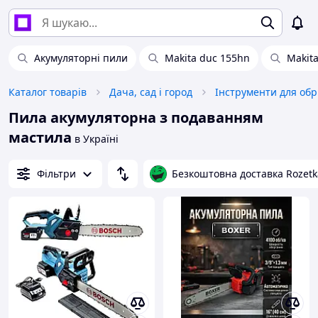
Акумуляторні пили
Makita duc 155hn
Makita
Каталог товарів
Дача, сад і город
Інструменти для обр
Пила акумуляторна з подаванням
мастила
в Україні
Фільтри
Безкоштовна доставка Rozetk