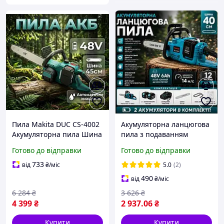
Пила Makita DUC CS-4002
Акумуляторна ланцюгова
Акумуляторна пила Шина
пила з подаванням
45 см Акумуляторна
мастила Makita
Готово до відправки
Готово до відправки
ланцюгова пила з
Ланцюгова пила 48V, 2
подаванням мастила 48V
акумулятори 6Ah
733
від
₴
/міс
5.0
(2)
Акумуляторную пилу
490
від
₴
/міс
6 284
₴
3 626
₴
4 399
₴
2 937
.06
₴
Купити
Купити