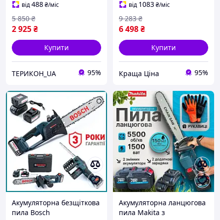
дерева з автоподаванням
Бош 30 см з подаванням
488
1083
від
₴
/міс
від
₴
/міс
змащення
мастила np
5 850
₴
9 283
₴
2 925
₴
6 498
₴
Купити
Купити
95%
95%
ТЕРИКОН_UA
Краща Ціна
Акумуляторна безщіткова
Акумуляторна ланцюгова
пила Bosch
пила Makita з