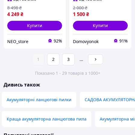
подача мастила 2 акума
8 498
₴
2 000
₴
4 249
₴
1 500
₴
Купити
Купити
92%
91%
NEO_store
Domovyonok
1
2
3
...
Показано 1 - 29 товарів з 1000+
Дивись також
Акумуляторні ланцюгові пилки
САДОВА АКУМУЛЯТОРН
Краща акумуляторна ланцюгова пила
Акумуляторна мі