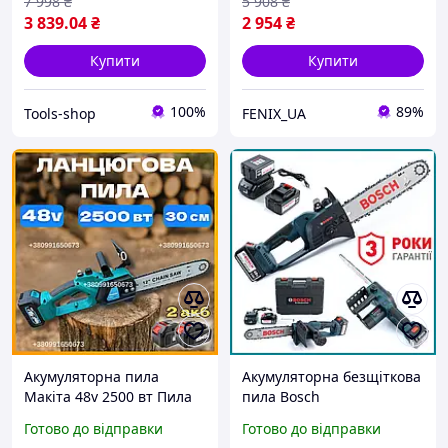
7 998
₴
5 908
₴
3 839
.04
₴
2 954
₴
Купити
Купити
100%
89%
Tools-shop
FENIX_UA
Акумуляторна пила
Акумуляторна безщіткова
Макіта 48v 2500 вт Пила
пила Bosch
ланцюгова з шиною 30
UniversalChain 48 (48V 6
Готово до відправки
Готово до відправки
см Електропила для
Ah) АКБ Ланцюгова пила