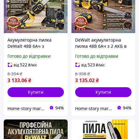
Акумуляторна пилка
DeWalt акумуляторна
DeWalt 48В 6Ач з
пилка 48В 6Ач з 2 АКБ в
автоматичною подачею
кейсі Безщіткова
Готово до відправки
Готово до відправки
мастила з 2 АКБ Ручна
ланцюгова пилка
пилка для обрізання
складана для обрізки саду
522
523
від
₴
/міс
від
₴
/міс
дерев у пластиковій
з подачею мастила
6 394
₴
6 398
₴
валізі
3 133
.06
₴
3 135
.02
₴
Купити
Купити
94%
94%
Home-story market
Home-story market