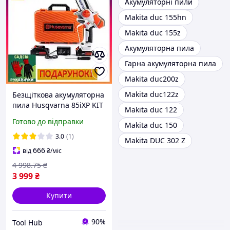
Акумуляторні пили
Makita duc 155hn
Makita duc 155z
Акумуляторна пила
Гарна акумуляторна пила
Makita duc200z
Makita duc122z
Безщіткова акумуляторна
пила Husqvarna 85iXP KIT
Makita duc 122
(24V, 5AH) 15 см Мініпила
Готово до відправки
Makita duc 150
хускварна з подаванням
мастила
3.0
(1)
Makita DUC 302 Z
666
від
₴
/міс
4 998
.75
₴
3 999
₴
Купити
90%
Tool Hub