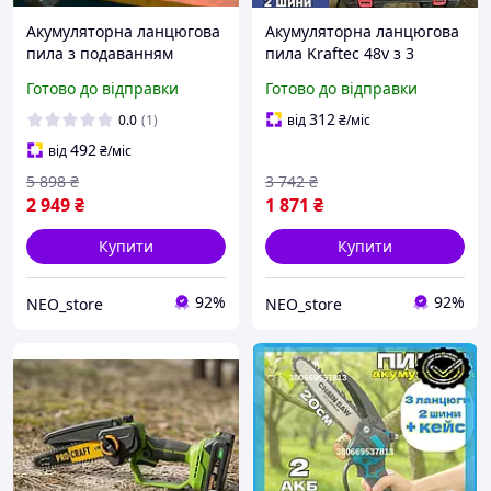
Акумуляторна ланцюгова
Акумуляторна ланцюгова
пила з подаванням
пила Kraftec 48v з 3
мастила Honda
ланцюгами Міні
Готово до відправки
Готово до відправки
Акумуляторна пила 2 АКБ
акумуляторна пила 20 см
48V 30 см Акумуляторні
шина Пила з подаванням
312
0.0
(1)
від
₴
/міс
ланцюгові пилки
мастила для обрізання
492
від
₴
/міс
5 898
₴
3 742
₴
2 949
₴
1 871
₴
Купити
Купити
92%
92%
NEO_store
NEO_store