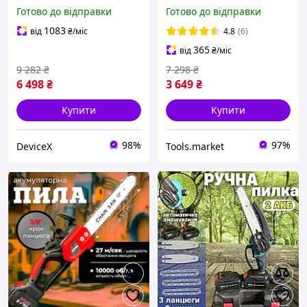
UniversalChain 48 (48V 6
подаванням змазки
Готово до відправки
Готово до відправки
Ah) АКБ Ланцюгова пила
Безщіткова електрична
Бош 30 см з подаванням
пила для дерева Макіта
1083
від
₴
/міс
4.8
(6)
мастила dx
Ланцюгова пила для дачі
365
від
₴
/міс
9 282
₴
7 298
₴
6 498
₴
3 649
₴
Купити
Купити
98%
97%
DeviceX
Tools.market