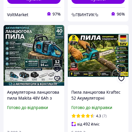
97%
96%
VoltMarket
🔩ГВИНТИК🔩
Акумуляторна ланцюгова
Пила ланцюгова Kraftec
пила Makita 48V 6Ah з
52 Акумуляторні
автоматичним
ланцюгові пили 30 см
Готово до відправки
Готово до відправки
подаванням мастила |
шина з подаванням
Електропила для саду,
мастила Садова ручна
4.3
(7)
обрізки дерев
пила з 2 акб для дерева в
492
від
₴
/міс
кейсі