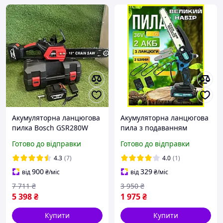
Акумуляторна ланцюгова
Акумуляторна ланцюгова
пилка Bosch GSR280W
пила з подаванням
48V/6Ah, безщіткова,
мастила Krafftec 36V
Готово до відправки
Готово до відправки
шина 30 см, з системою
шина 15 см 3 ланцюги
подачі мастила
Міні ланцюгова пила для
4.3
(7)
4.0
(1)
обрізання
900
329
від
₴
/міс
від
₴
/міс
7 711
₴
3 950
₴
5 398
₴
1 975
₴
Купити
Купити