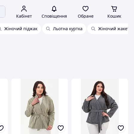
Кабінет
Сповіщення
Обране
Кошик
Жіночий піджак
Льотна куртка
Жіночий жакет