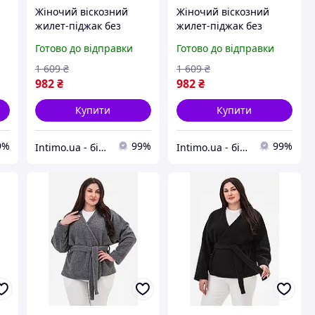
Жіночий віскозний
Жіночий віскозний
жилет-піджак без
жилет-піджак без
рукавів з кишенею
рукавів з кишенею
Готово до відправки
Готово до відправки
Garne Зелений (124736)
Garne Зелений (124736)
1 609
₴
1 609
₴
982
₴
982
₴
Купити
Купити
9%
99%
99%
Intimo.ua - білизна і купальники
Intimo.ua - білизна і купальники