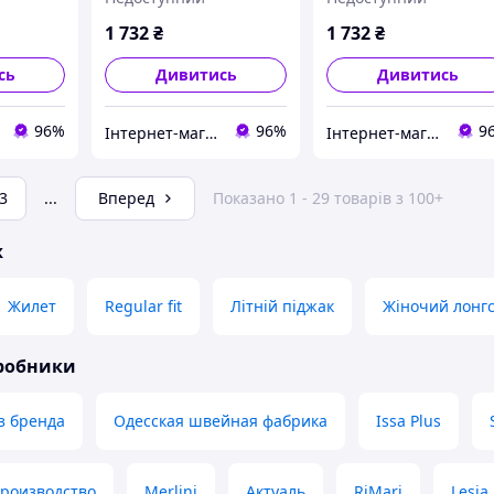
1 732
₴
1 732
₴
сь
Дивитись
Дивитись
96%
96%
9
Інтернет-магазин "STREET WEAR"
Інтернет-магазин "STREET WEAR"
3
...
Вперед
Показано 1 - 29 товарів з 100+
ж
Жилет
Regular fit
Літній піджак
Жіночий лонгс
иробники
з бренда
Одесская швейная фабрика
Issa Plus
производство
Merlini
Актуаль
RiMari
Lesia