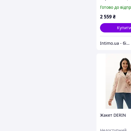
Готово до відп
2 559
₴
Купит
Intimo.ua - білизна і купальники
Жакет DERIN
Недоступний