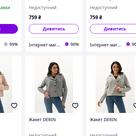
равки
Недоступний
Недоступний
759
₴
759
₴
и
Дивитись
Дивитись
99%
96%
9
Інтернет-магазин "STREET WEAR"
Інтернет-магазин "STREET WEAR"
Жакет DERIN
Жакет DERIN
Недоступний
Недоступний