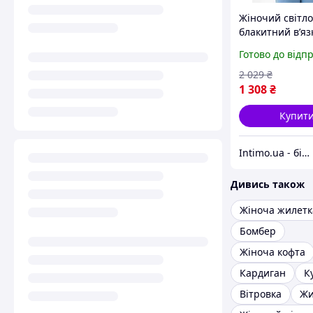
Жіночий світло
блакитний вʼя
блейзер на ґуд
Готово до відп
Garne Блакитн
(124799)
2 029
₴
1 308
₴
Купит
Intimo.ua - білизна і купальники
Дивись також
Жіноча жилетк
Бомбер
Жіноча кофта
Кардиган
К
Вітровка
Жи