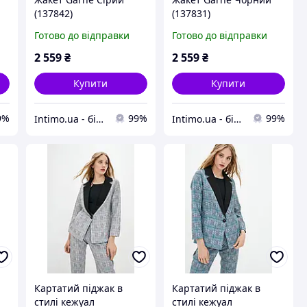
(137842)
(137831)
Готово до відправки
Готово до відправки
2 559
₴
2 559
₴
Купити
Купити
9%
99%
99%
Intimo.ua - білизна і купальники
Intimo.ua - білизна і купальники
Картатий піджак в
Картатий піджак в
стилі кежуал
стилі кежуал