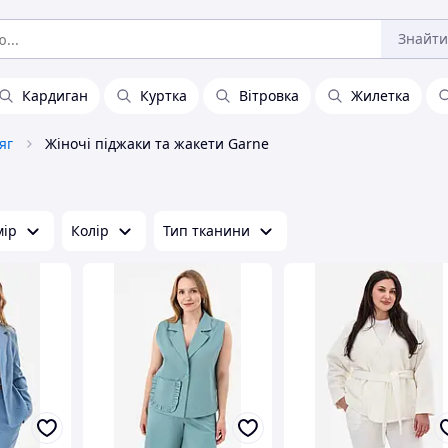
Знайти
Кардиган
Куртка
Вітровка
Жилетка
яг
Жіночі піджаки та жакети Garne
мір
Колір
Тип тканини