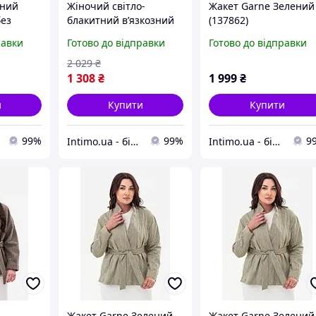
зний
Жіночий світло-
Жакет Garne Зелений
без
блакитний вʼязкозний
(137862)
енею
блейзер на ґудзику
равки
Готово до відправки
Готово до відправки
(124736)
Garne Блакитний
(124799)
2 029
₴
1 308
₴
1 999
₴
и
Купити
Купити
99%
99%
9
Intimo.ua - білизна і купальники
Intimo.ua - білизна і купальники
Жакет Garne Зелений
Жакет Garne Зелений