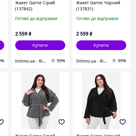
Жакет Garne Сірий
Жакет Garne Чорний
(137842)
(137831)
Готово до відправки
Готово до відправки
2 559
₴
2 559
₴
Купити
Купити
9%
99%
99%
Intimo.ua - білизна і купальники
Intimo.ua - білизна і купальники
Жакет Garne Сірий
Жакет Garne Чорний