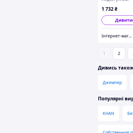
1 732
₴
Дивити
Інтернет-магазин "STREET WEAR"
1
2
Дивись тако
Джемпер
Популярні в
KHAN
Бе
Собственное 