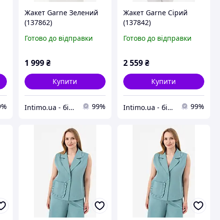
Жакет Garne Зелений
Жакет Garne Сірий
(137862)
(137842)
Готово до відправки
Готово до відправки
1 999
₴
2 559
₴
Купити
Купити
9%
99%
99%
Intimo.ua - білизна і купальники
Intimo.ua - білизна і купальники