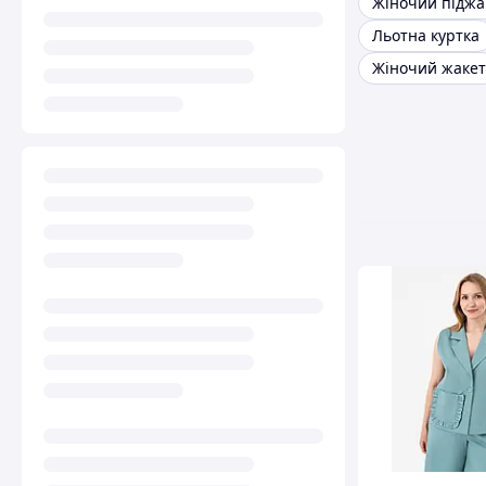
Жіночий піджа
Льотна куртка
Жіночий жакет