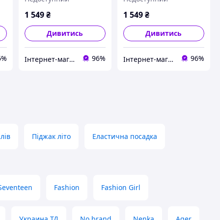
1 549
₴
1 549
₴
Дивитись
Дивитись
6%
96%
96%
Інтернет-магазин "STREET WEAR"
Інтернет-магазин "STREET WEAR"
лів
Піджак літо
Еластична посадка
Seventeen
Fashion
Fashion Girl
Украина ТД
No brand
Nenka
Ager