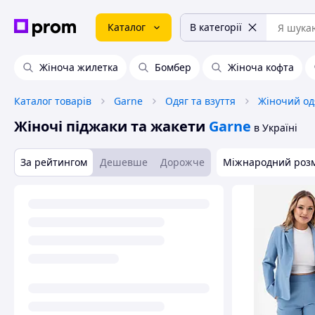
Каталог
В категорії
Жіноча жилетка
Бомбер
Жіноча кофта
Каталог товарів
Garne
Одяг та взуття
Жіночий од
Жіночі піджаки та жакети
Garne
в Україні
За рейтингом
Дешевше
Дорожче
Міжнародний роз