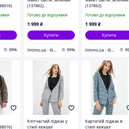
38016)
(137862)
(137862)
равки
Готово до відправки
Готово до відправки
1 999
₴
1 999
₴
и
Купити
Купити
99%
99%
9
Intimo.ua - білизна і купальники
Intimo.ua - білизна і купальники
Клітчастий піджак у
Картатий піджак в
38016)
стилі кежуал
стилі кежуал