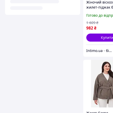
Жіночий віско
жилет-піджак 
рукавів з киш
Готово до відп
Garne Зелений 
1 609
₴
982
₴
Купит
Intimo.ua - білизна і купальники
Жакет Garne