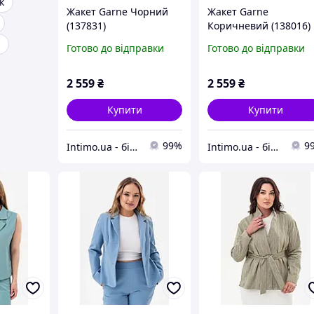
к
Жакет Garne Чорний
Жакет Garne
(137831)
Коричневий (138016)
Готово до відправки
Готово до відправки
2 559
₴
2 559
₴
Купити
Купити
99%
9
Intimo.ua - білизна і купальники
Intimo.ua - білизна і купальники