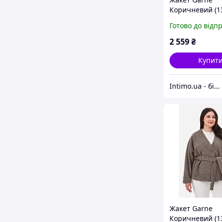
Коричневий (1
Готово до відп
2 559
₴
Купит
Intimo.ua - білизна і купальники
Жакет Garne
Коричневий (1