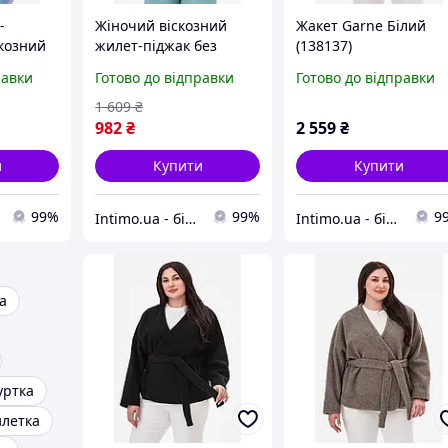
-
Жіночий віскозний
Жакет Garne Білий
зкозний
жилет-піджак без
(138137)
зику
рукавів з кишенею
равки
Готово до відправки
Готово до відправки
ий
Garne Зелений (124736)
1 609
₴
982
₴
2 559
₴
и
Купити
Купити
99%
99%
9
Intimo.ua - білизна і купальники
Intimo.ua - білизна і купальники
а
уртка
летка