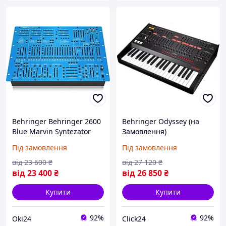
Behringer Behringer 2600
Behringer Odyssey (на
Blue Marvin Syntezator
Замовлення)
Analogowy (на
Під замовлення
Під замовлення
Замовлення)
від
23 600
₴
від
27 120
₴
від
23 400
₴
від
26 850
₴
Купити
Купити
92%
92%
Oki24
Click24