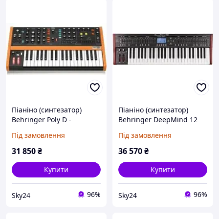
Піаніно (синтезатор)
Піаніно (синтезатор)
Behringer Poly D -
Behringer DeepMind 12
Syntezator Analogowy
Під замовлення
Під замовлення
31 850
₴
36 570
₴
Купити
Купити
96%
96%
Sky24
Sky24