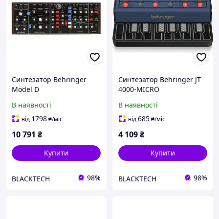
Синтезатор Behringer
Синтезатор Behringer JT
Model D
4000-MICRO
В наявності
В наявності
1798
685
від
₴
/міс
від
₴
/міс
10 791
₴
4 109
₴
Купити
Купити
98%
98%
BLACKTECH
BLACKTECH