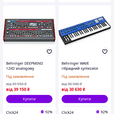
Behringer DEEPMIND
Behringer WAVE
12XD analogowy
гібридний syntezator
syntezator 12-głosowy (на
wavetable (на
Під замовлення
Під замовлення
Замовлення)
Замовлення)
від
39 550
₴
від
30 940
₴
від
39 150
₴
від
30 630
₴
Купити
Купити
92%
92%
Click24
Click24