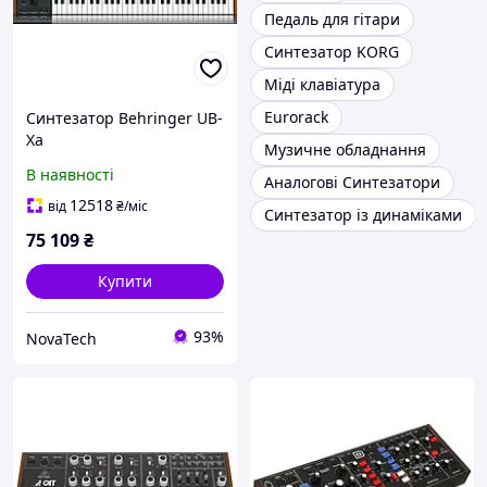
Педаль для гітари
Синтезатор KORG
Міді клавіатура
Eurorack
Синтезатор Behringer UB-
Xa
Музичне обладнання
В наявності
Аналогові Синтезатори
12518
від
₴
/міс
Синтезатор із динаміками
75 109
₴
Купити
93%
NovaTech