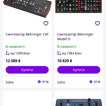
Синтезатор Behringer CAT
Синтезатор Behringer
Model D
В наявності
В наявності
1209
1083
від
₴
/міс
від
₴
/міс
12 089
₴
10 829
₴
Купити
Купити
91%
91%
Soho
Soho