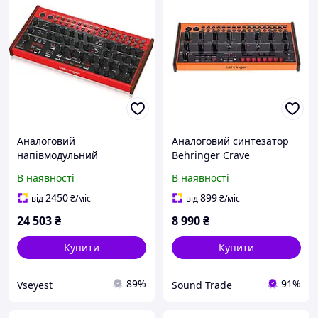
Аналоговий
Аналоговий синтезатор
напівмодульний
Behringer Crave
синтезатор Behringer
В наявності
В наявності
SPICE
2450
899
від
₴
/міс
від
₴
/міс
24 503
₴
8 990
₴
Купити
Купити
89%
91%
Vseyest
Sound Trade