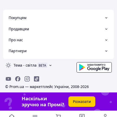
Покупцям
Продавцям
Про нас
Партнери
Тема
-
світла
BETA
© Prom.ua — маркетплейс України, 2008-2026
Наскільки
Розказати
зручно на Промі?