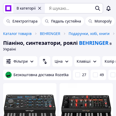
В категорії
Електрогітара
Педаль сустейна
Monopoly
Каталог товарів
BEHRINGER
Подарунки, хобі, книги
Піаніно, синтезатори, роялі
BEHRINGER
в
Україні
Фільтри
Ціна
Клавіші
Колір
Безкоштовна доставка Rozetka
27
49