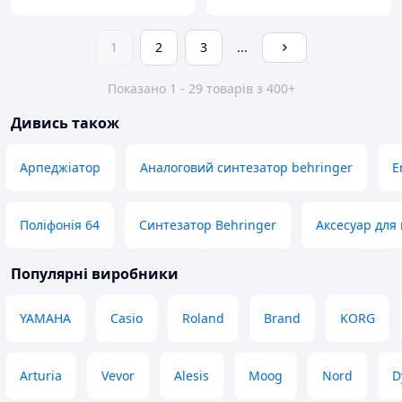
1
2
3
...
Показано 1 - 29 товарів з 400+
Дивись також
Арпеджіатор
Аналоговий синтезатор behringer
E
Поліфонія 64
Синтезатор Behringer
Аксесуар для
Популярні виробники
YAMAHA
Casio
Roland
Brand
KORG
Arturia
Vevor
Alesis
Moog
Nord
D