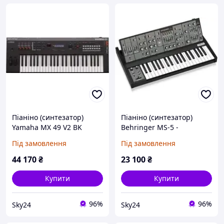
Піаніно (синтезатор)
Піаніно (синтезатор)
Yamaha MX 49 V2 BK
Behringer MS-5 -
Syntezator analogowy
Під замовлення
Під замовлення
44 170
₴
23 100
₴
Купити
Купити
96%
96%
Sky24
Sky24