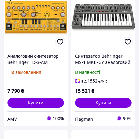
Аналоговий синтезатор
Синтезатор Behringer
Behringer TD-3-AM
MS-1 MKII-GY аналоговий
жовтий
моносинтезатор
Під замовлення
В наявності
1552
від
₴
/міс
7 790
₴
15 521
₴
Купити
Купити
100%
90%
AMV
Flagman