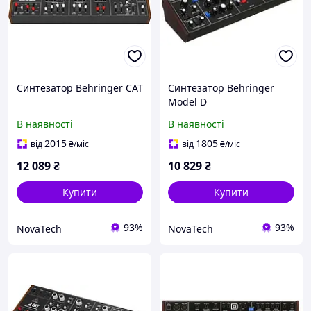
Синтезатор Behringer CAT
Синтезатор Behringer
Model D
В наявності
В наявності
2015
1805
від
₴
/міс
від
₴
/міс
12 089
₴
10 829
₴
Купити
Купити
93%
93%
NovaTech
NovaTech