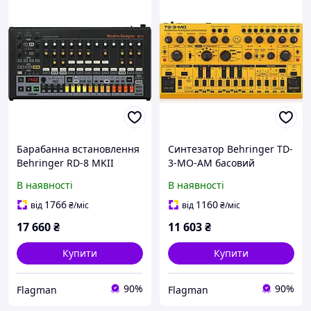
Барабанна встановлення
Синтезатор Behringer TD-
Behringer RD-8 MKII
3-MO-AM басовий
аналогова чорна
монофонічний
В наявності
В наявності
1766
1160
від
₴
/міс
від
₴
/міс
17 660
₴
11 603
₴
Купити
Купити
90%
90%
Flagman
Flagman