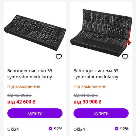
Behringer система 35 -
Behringer система 55 -
syntezator modularny
syntezator modularny
eurorack (на Замовлення)
eurorack (на Замовлення)
Під замовлення
Під замовлення
від
43 000
₴
від
91 800
₴
від
42 600
₴
від
90 900
₴
Купити
Купити
92%
92%
Oki24
Oki24