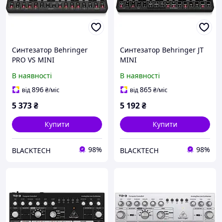
Синтезатор Behringer
Синтезатор Behringer JT
PRO VS MINI
MINI
В наявності
В наявності
896
865
від
₴
/міс
від
₴
/міс
5 373
₴
5 192
₴
Купити
Купити
98%
98%
BLACKTECH
BLACKTECH