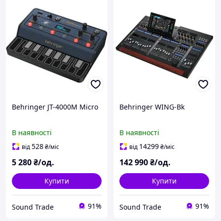
Behringer JT-4000M Micro
Behringer WING-Bk
В наявності
В наявності
528
14299
від
₴
/міс
від
₴
/міс
5 280
₴/од.
142 990
₴/од.
Купити
Купити
91%
91%
Sound Trade
Sound Trade