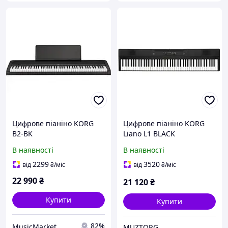
Цифрове піаніно KORG
Цифрове піаніно KORG
B2-BK
Liano L1 BLACK
В наявності
В наявності
2299
3520
від
₴
/міс
від
₴
/міс
22 990
₴
21 120
₴
Купити
Купити
82%
MusicMarket
MUZTORG