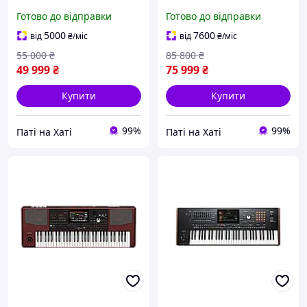
Готово до відправки
Готово до відправки
5000
7600
від
₴
/міс
від
₴
/міс
55 000
₴
85 800
₴
49 999
₴
75 999
₴
Купити
Купити
99%
99%
Паті на Хаті
Паті на Хаті