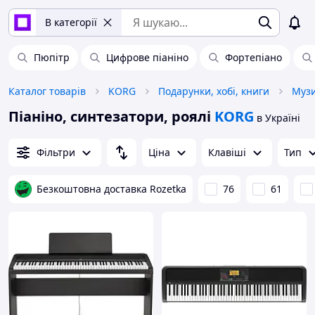
В категорії
Пюпітр
Цифрове піаніно
Фортепіано
Каталог товарів
KORG
Подарунки, хобі, книги
Музи
Піаніно, синтезатори, роялі
KORG
в Україні
Фільтри
Ціна
Клавіші
Тип
Безкоштовна доставка Rozetka
76
61