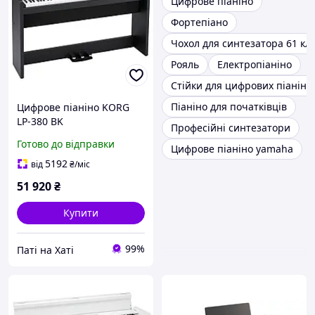
Цифрове піаніно
Фортепіано
Чохол для синтезатора 61 кл
Рояль
Електропіаніно
Стійки для цифрових піаніно
Піаніно для початківців
Цифрове піаніно KORG
LP-380 BK
Професійні синтезатори
Готово до відправки
Цифрове піаніно yamaha
5192
від
₴
/міс
51 920
₴
Купити
99%
Паті на Хаті