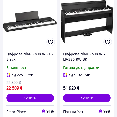
Цифрове піаніно KORG B2
Цифрове піаніно KORG
Black
LP-380 RW BK
В наявності
Готово до відправки
2251
5192
від
₴
/міс
від
₴
/міс
22 899
₴
22 509
₴
51 920
₴
Купити
Купити
91%
99%
SmartPlace
Паті на Хаті