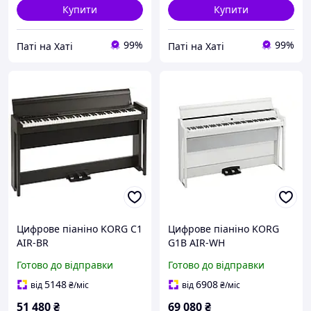
Купити
Купити
99%
99%
Паті на Хаті
Паті на Хаті
Цифрове піаніно KORG C1
Цифрове піаніно KORG
AIR-BR
G1B AIR-WH
Готово до відправки
Готово до відправки
5148
6908
від
₴
/міс
від
₴
/міс
51 480
₴
69 080
₴