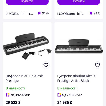
Купити
Купити
91%
91%
LUXOR.uno- інтернет магазин
LUXOR.uno- інтернет магазин
Цифрове піаніно Alesis
Цифрове піаніно Alesis
Prestige
Prestige Artist Black
В наявності
В наявності
4920
2494
від
₴
/міс
від
₴
/міс
29 522
₴
24 936
₴