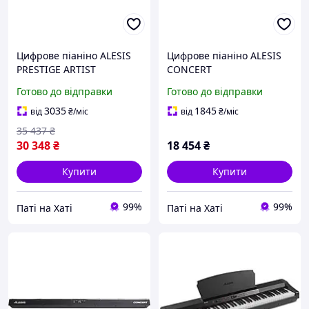
Цифрове піаніно ALESIS
Цифрове піаніно ALESIS
PRESTIGE ARTIST
CONCERT
Готово до відправки
Готово до відправки
3035
1845
від
₴
/міс
від
₴
/міс
35 437
₴
30 348
₴
18 454
₴
Купити
Купити
99%
99%
Паті на Хаті
Паті на Хаті