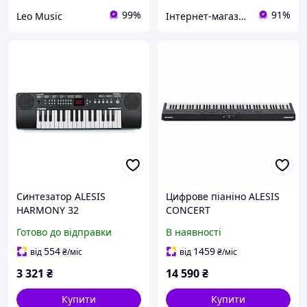
99%
91%
Leo Music
Інтернет-магазин MUSIC123
Синтезатор ALESIS
Цифрове піаніно ALESIS
HARMONY 32
CONCERT
Готово до відправки
В наявності
554
1459
від
₴
/міс
від
₴
/міс
3 321
₴
14 590
₴
Купити
Купити