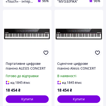
96%
96%
«Touch» - інтернет-магазин електроніки та гаджетів
"МУЗ.БІРЖА"
Портативне цифрове
Сценічне цифрове
піаніно ALESIS CONCERT
піаніно Alesis CONCERT
Готово до відправки
В наявності
1845
1845
від
₴
/міс
від
₴
/міс
18 454
₴
18 454
₴
Купити
Купити