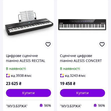
Цифрове сценічне
Сценічне цифрове
піаніно ALESIS RECITAL
піаніно ALESIS CONCERT
В наявності
В наявності
3938
3243
від
₴
/міс
від
₴
/міс
23 625
₴
19 458
₴
Купити
Купити
96%
96%
"МУЗ.БІРЖА"
"МУЗ.БІРЖА"