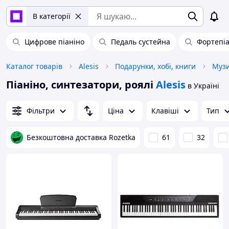
В категорії
Цифрове піаніно
Педаль сустейна
Фортепі
Каталог товарів
Alesis
Подарунки, хобі, книги
Музи
Піаніно, синтезатори, роялі
Alesis
в Україні
Фільтри
Ціна
Клавіші
Тип
Безкоштовна доставка Rozetka
61
32