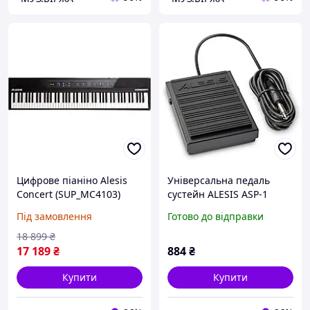
Цифрове піаніно Alesis
Універсальна педаль
Concert (SUP_MC4103)
сустейн ALESIS ASP-1
[133155]
Під замовлення
Готово до відправки
18 899
₴
17 189
₴
884
₴
Купити
Купити