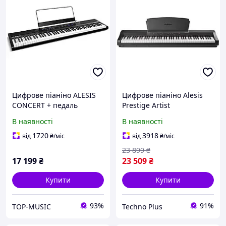
Цифрове піаніно ALESIS
Цифрове піаніно Alesis
CONCERT + педаль
Prestige Artist
сустейну та пюпітр
В наявності
В наявності
1720
3918
від
₴
/міс
від
₴
/міс
23 899
₴
17 199
₴
23 509
₴
Купити
Купити
93%
91%
TOP-MUSIC
Techno Plus