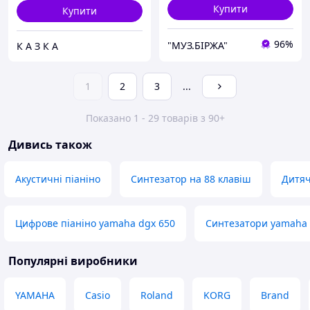
Купити
Купити
96%
"МУЗ.БІРЖА"
К А З К А
1
2
3
...
Показано 1 - 29 товарів з 90+
Дивись також
Акустичні піаніно
Синтезатор на 88 клавіш
Дитяч
Цифрове піаніно yamaha dgx 650
Синтезатори yamaha 
Популярні виробники
YAMAHA
Casio
Roland
KORG
Brand