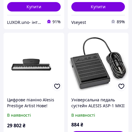
Купити
Купити
91%
89%
LUXOR.uno- інтернет магазин
Vseyest
Цифрове піаніно Alesis
Універсальна педаль
Prestige Artist Нове!
сустейн ALESIS ASP-1 MKII
В наявності
В наявності
884
₴
29 802
₴