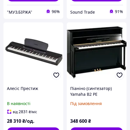
96%
91%
"МУЗ.БІРЖА"
Sound Trade
Алесіс Престиж
Піаніно (синтезатор)
Yamaha B2 PE
В наявності
Під замовлення
2831
від
₴
/міс
28 310
₴/од.
348 600
₴