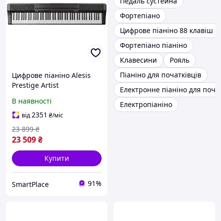
Педаль сустейна
Фортепіано
Цифрове піаніно 88 клавіш
Фортепіано піаніно
Клавесини
Рояль
Піаніно для початківців
Цифрове піаніно Alesis
Prestige Artist
Електронне піаніно для поча
В наявності
Електропіаніно
2351
від
₴
/міс
23 899
₴
23 509
₴
Купити
91%
SmartPlace