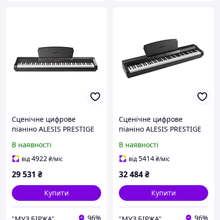
Сценічне цифрове
Сценічне цифрове
піаніно ALESIS PRESTIGE
піаніно ALESIS PRESTIGE
ARTIST
В наявності
В наявності
4922
5414
від
₴
/міс
від
₴
/міс
29 531
₴
32 484
₴
Купити
Купити
96%
96%
"МУЗ.БІРЖА"
"МУЗ.БІРЖА"