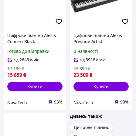
Цифрове піаніно Alesis
Цифрове піаніно Alesis
Concert Black
Prestige Artist
(SUP_MC4103)
Готово до відправки
В наявності
2643
3918
від
₴
/міс
від
₴
/міс
17 199
₴
23 899
₴
15 859
₴
23 509
₴
Купити
Купити
93%
93%
NovaTech
NovaTech
Дивись також
Цифрове піаніно