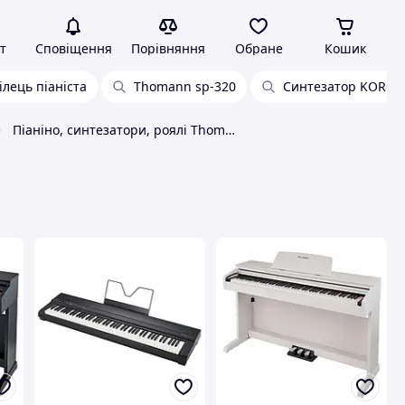
т
Сповіщення
Порівняння
Обране
Кошик
ілець піаніста
Thomann sp-320
Синтезатор KORG
Піаніно, синтезатори, роялі Thomann