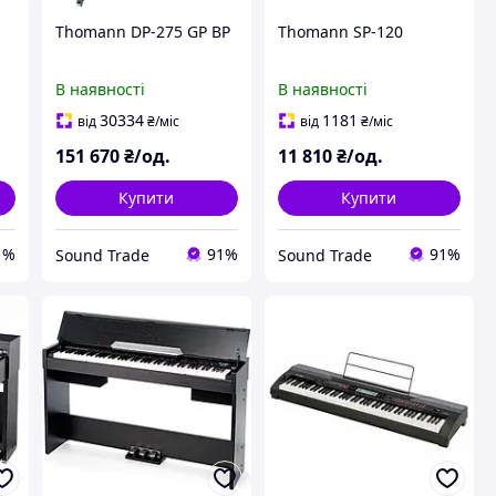
Thomann DP-275 GP BP
Thomann SP-120
В наявності
В наявності
30334
1181
від
₴
/міс
від
₴
/міс
151 670
₴/од.
11 810
₴/од.
Купити
Купити
1%
91%
91%
Sound Trade
Sound Trade