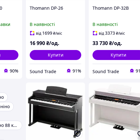
0
Thomann DP-26
Thomann DP-32B
равки
В наявності
В наявності
1699
3373
від
₴
/міс
від
₴
/міс
16 990
₴/од.
33 730
₴/од.
и
Купити
Купити
90%
91%
9
Sound Trade
Sound Trade
но
аніно
Цифрове піаніно 88 клавіш