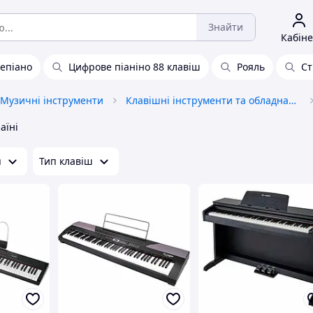
Знайти
Кабіне
епіано
Цифрове піаніно 88 клавіш
Рояль
Ст
Музичні інструменти
Клавішні інструменти та обладнання
аїні
п
Тип клавіш