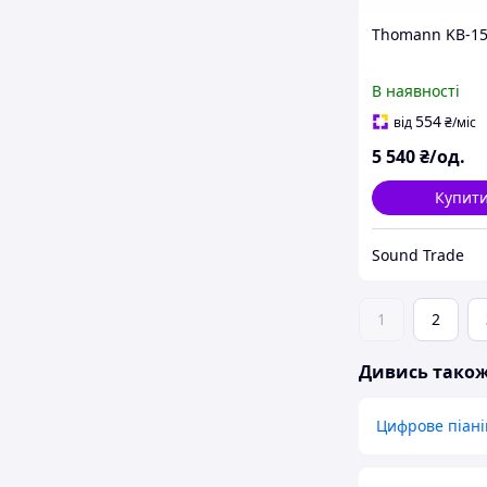
Thomann KB-1
В наявності
554
від
₴
/міс
5 540
₴/од.
Купит
Sound Trade
1
2
Дивись тако
Цифрове піані