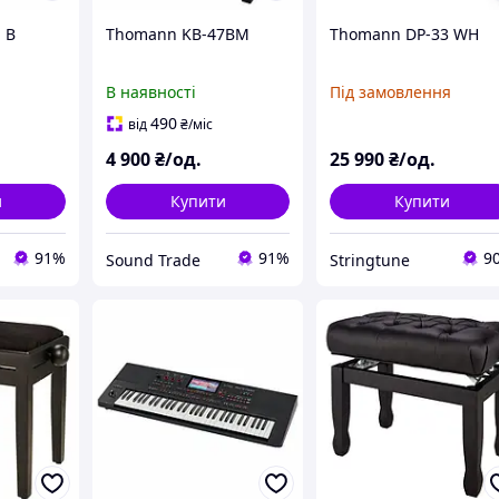
 B
Thomann KB-47BM
Thomann DP-33 WH
В наявності
Під замовлення
490
від
₴
/міс
4 900
₴/од.
25 990
₴/од.
и
Купити
Купити
91%
91%
9
Sound Trade
Stringtune