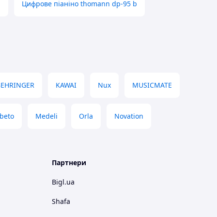
h
Цифрове піаніно thomann dp-95 b
BEHRINGER
KAWAI
Nux
MUSICMATE
abeto
Medeli
Orla
Novation
Партнери
Bigl.ua
Shafa