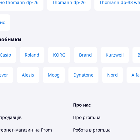
но thomann dp-26
Thomann dp-26
Thomann dp-33 w
іно
иробники
Casio
Roland
KORG
Brand
Kurzweil
evor
Alesis
Moog
Dynatone
Nord
Alf
Про нас
 продавців
Про prom.ua
тернет-магазин
на Prom
Робота в prom.ua