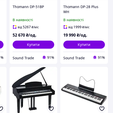
Thomann DP-51BP
Thomann DP-28 Plus
WH
В наявності
В наявності
5267
1999
від
₴
/міс
від
₴
/міс
52 670
₴/од.
19 990
₴/од.
Купити
Купити
1%
91%
91%
Sound Trade
Sound Trade