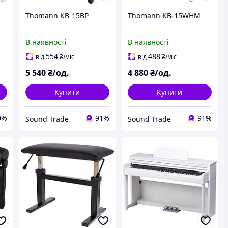
Thomann KB-15BP
Thomann KB-15WHM
В наявності
В наявності
554
488
від
₴
/міс
від
₴
/міс
5 540
₴/од.
4 880
₴/од.
Купити
Купити
0%
91%
91%
Sound Trade
Sound Trade