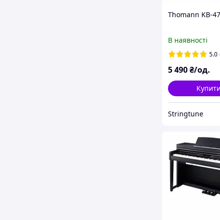
Thomann KB-
В наявності
5.0
5 490
₴/од.
Купит
Stringtune