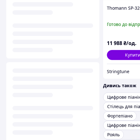
Thomann SP-32
Готово до відп
11 988
₴/од.
Купит
Stringtune
Дивись також
Цифрове піані
Стілець для пі
Фортепіано
Рояль