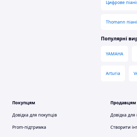
Цифрове піані
Thomann піан
Популярні в
YAMAHA
Arturia
V
Покупцям
Продавцям
Довідка для покупців
Довідка для
Prom-підтримка
Створити ін