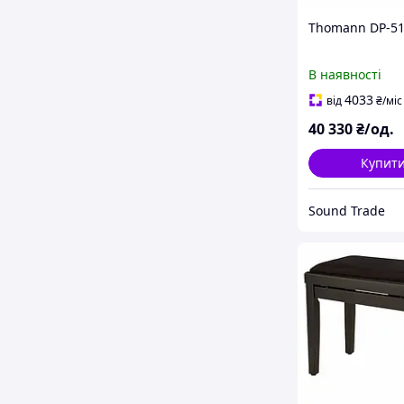
Thomann DP-51
В наявності
4033
від
₴
/міс
40 330
₴/од.
Купит
Sound Trade