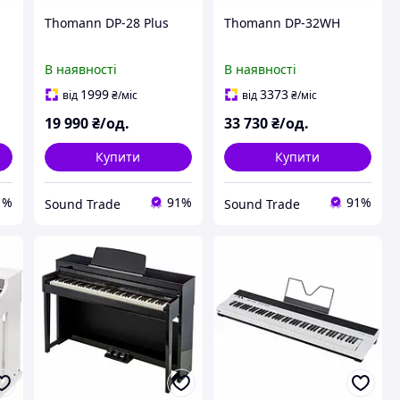
Thomann DP-28 Plus
Thomann DP-32WH
В наявності
В наявності
1999
3373
від
₴
/міс
від
₴
/міс
19 990
₴/од.
33 730
₴/од.
Купити
Купити
1%
91%
91%
Sound Trade
Sound Trade