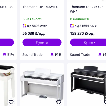
0B U BK
Thomann DP-140WH U
Thomann DP-275 GP
WHP
В наявності
В наявності
5603
31654
від
₴
/міс
від
₴
/міс
56 030
₴/од.
158 270
₴/од.
и
Купити
Купити
91%
91%
9
Sound Trade
Sound Trade