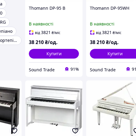
та
Thomann DP-95 B
Thomann DP-95WH
0
ORG
В наявності
В наявності
епіано
3821
3821
від
₴
/міс
від
₴
/міс
Банкетка для фортепіано
38 210
₴/од.
38 210
₴/од.
Купити
Купити
91%
9
Sound Trade
Sound Trade