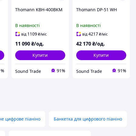
Thomann KBH-400BKM
Thomann DP-51 WH
В наявності
В наявності
1109
4217
від
₴
/міс
від
₴
/міс
11 090
₴/од.
42 170
₴/од.
Купити
Купити
1%
91%
91%
Sound Trade
Sound Trade
не цифрове піаніно
Банкетка для цифрового піаніно