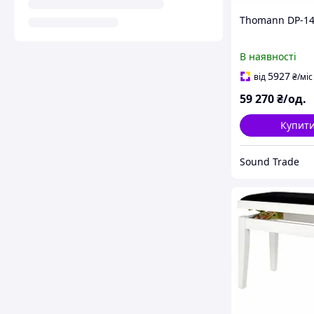
Thomann DP-14
В наявності
5927
від
₴
/міс
59 270
₴/од.
Купит
Sound Trade