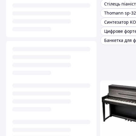
Стілець піаніс
Thomann sp-32
Синтезатор K
Цифрове форт