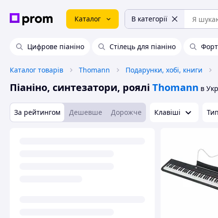
Каталог
В категорії
Цифрове піаніно
Стілець для піаніно
Форт
Каталог товарів
Thomann
Подарунки, хобі, книги
Піаніно, синтезатори, роялі
Thomann
в Укр
За рейтингом
Дешевше
Дорожче
Клавіші
Ти