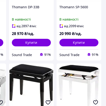
Thomann DP-33B
Thomann SP-5600
В наявності
В наявності
2897
2099
від
₴
/міс
від
₴
/міс
28 970
₴/од.
20 990
₴/од.
Купити
Купити
1%
91%
91%
Sound Trade
Sound Trade