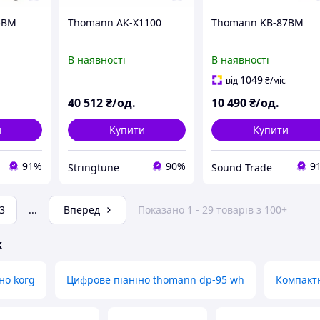
5BM
Thomann AK-X1100
Thomann KB-87BM
В наявності
В наявності
1049
від
₴
/міс
40 512
₴/од.
10 490
₴/од.
и
Купити
Купити
91%
90%
9
Stringtune
Sound Trade
3
...
Вперед
Показано 1 - 29 товарів з 100+
ж
но korg
Цифрове піаніно thomann dp-95 wh
Компакт