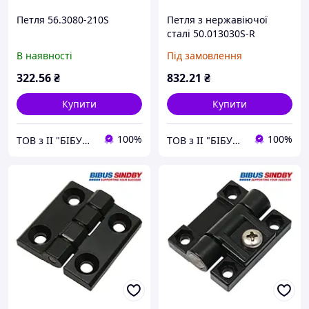
Петля 56.3080-210S
Петля з нержавіючої
сталі 50.013030S-R
В наявності
Під замовлення
322
.56
₴
832
.21
₴
Купити
Купити
100%
100%
ТОВ з ІІ "БІБУС Україна"
ТОВ з ІІ "БІБУС Україна"