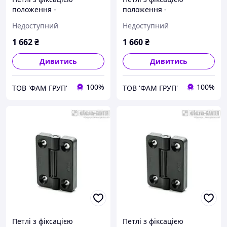
положення -
положення -
90°/0°/90°/-3°/117° та 180°
90°/0°/90°/-3°/117° та 180°
Недоступний
Недоступний
GN 437.4-ZD-60-60-C2-SR
GN 437.4-ZD-60-60-A2-SR
1 662
₴
1 660
₴
Дивитись
Дивитись
100%
100%
ТОВ 'ФАМ ГРУП'
ТОВ 'ФАМ ГРУП'
Петлі з фіксацією
Петлі з фіксацією