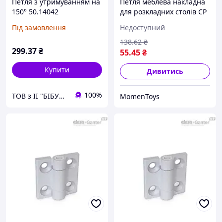
Петля з утримуванням на
Петля меблева накладна
150° 50.14042
для розкладних столів CP
FZB
Під замовлення
Недоступний
138
.62
₴
299
.37
₴
55
.45
₴
Купити
Дивитись
100%
ТОВ з ІІ "БІБУС Україна"
MomenToys