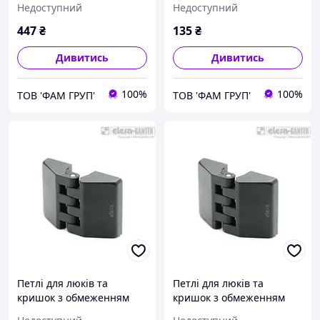
Недоступний
Недоступний
(-80° та + 120°) CFE.30 p-
(-80° та + 120°) CFE.30 CH-
M3x13
3
447
₴
135
₴
Дивитись
Дивитись
100%
100%
ТОВ 'ФАМ ГРУП'
ТОВ 'ФАМ ГРУП'
Петлі для люків та
Петлі для люків та
кришок з обмеженням
кришок з обмеженням
кута закриття/відкриття
кута закриття/відкриття