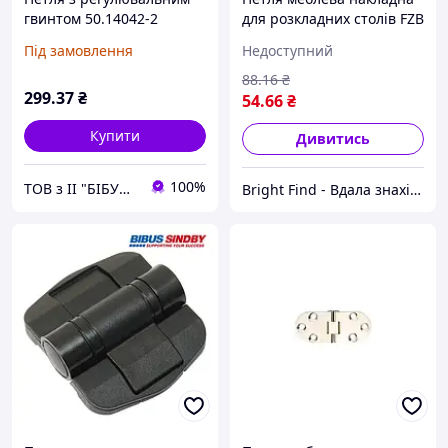
гвинтом 50.14042-2
для розкладних столів FZB
з фіксацією у двох
Під замовлення
Недоступний
положеннях
88
.16
₴
299
.37
₴
54
.66
₴
Купити
Дивитись
100%
ТОВ з ІІ "БІБУС Україна"
Bright Find - Вдала знахідка