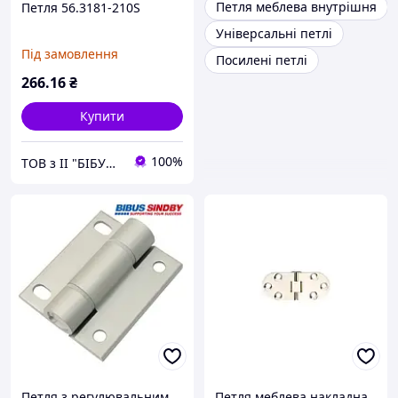
Петля меблева внутрішня
Петля 56.3181-210S
Універсальні петлі
Під замовлення
Посилені петлі
266
.16
₴
Купити
100%
ТОВ з ІІ "БІБУС Україна"
Петля з регулювальним
Петля меблева накладна