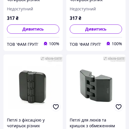
положеннях (0°, +80°,
положеннях (0°, +80°,
Недоступний
Недоступний
+120°, +170°) CFP.50 SH-4-
+120°, +170°) CFP.50 CH-4-
C9
C9
317
₴
317
₴
Дивитись
Дивитись
100%
100%
ТОВ 'ФАМ ГРУП'
ТОВ 'ФАМ ГРУП'
Петлі з фіксацією у
Петлі для люків та
чотирьох різних
кришок з обмеженням