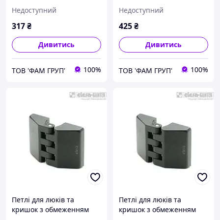
положеннях (0°, +80°,
кута закриття/відкриття
Недоступний
Недоступний
+120°, +170°) CFP.50 EH-4-
(-80° та + 120°) CFE.30 B-
C9
M3
317
₴
425
₴
Дивитись
Дивитись
100%
100%
ТОВ 'ФАМ ГРУП'
ТОВ 'ФАМ ГРУП'
Петлі для люків та
Петлі для люків та
кришок з обмеженням
кришок з обмеженням
кута закриття/відкриття
кута закриття/відкриття