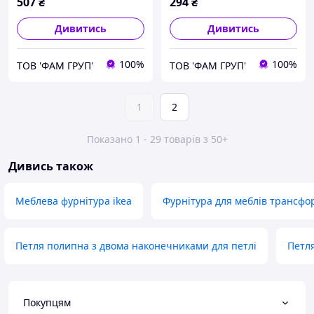
507
₴
294
₴
Дивитись
Дивитись
100%
100%
ТОВ 'ФАМ ГРУП'
ТОВ 'ФАМ ГРУП'
1
2
Показано 1 - 29 товарів з 50+
Дивись також
Меблева фурнітура ikea
Фурнітура для меблів трансф
Петля полипна з двома наконечниками для петлі
Петля
Покупцям