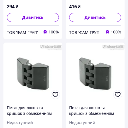
M3x13-CH-3
M4
294
₴
416
₴
Дивитись
Дивитись
100%
100%
ТОВ 'ФАМ ГРУП'
ТОВ 'ФАМ ГРУП'
Петлі для люків та
Петлі для люків та
кришок з обмеженням
кришок з обмеженням
кута закриття/відкриття
кута закриття/відкриття
Недоступний
Недоступний
(-80° та + 120°) CFE.40 p-
(-80° та + 120°) CFE.40 CH-