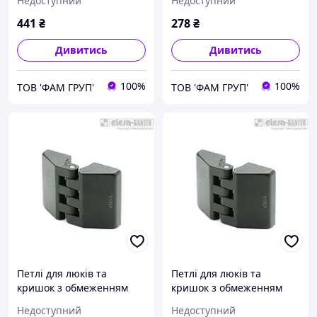
Недоступний
Недоступний
(-80° та + 120°) CFE.30 B-
(-80° та + 120°) CFE.30 B-
M3-p-M3x13
M3-CH-3
441
₴
278
₴
Дивитись
Дивитись
100%
100%
ТОВ 'ФАМ ГРУП'
ТОВ 'ФАМ ГРУП'
Петлі для люків та
Петлі для люків та
кришок з обмеженням
кришок з обмеженням
кута закриття/відкриття
кута закриття/відкриття
Недоступний
Недоступний
(-80° та + 120°) CFE.30 p-
(-80° та + 120°) CFE.40 B-