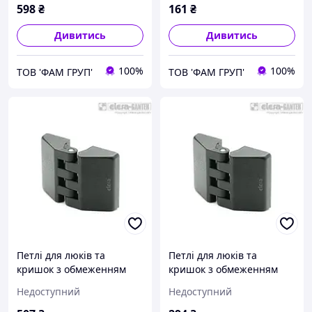
M4x18
4
598
₴
161
₴
Дивитись
Дивитись
100%
100%
ТОВ 'ФАМ ГРУП'
ТОВ 'ФАМ ГРУП'
Петлі для люків та
Петлі для люків та
кришок з обмеженням
кришок з обмеженням
кута закриття/відкриття
кута закриття/відкриття
Недоступний
Недоступний
(-80° та + 120°) CFE.40 B-
(-80° та + 120°) CFE.40 B-
M4-p-M4x18
M4-CH-4