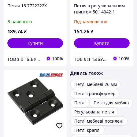
Петля 18.7722222X
Петля з регулювальним
гвинтом 50.14042-1
В наявності
Під замовлення
189
.74
₴
151
.26
₴
Купити
Купити
100%
100%
ТОВ з ІІ "БІБУС Україна"
ТОВ з ІІ "БІБУС Україна"
Дивись також
Петлі меблеві 26 мм
Петлі трансформер
Петлі
Петлі для меблів
Регульована петля
Петлі меблеві посилені
Петлі краплі