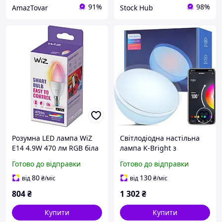
91%
98%
AmazTovar
Stock Hub
Розумна LED лампа WiZ
Світлодіодна настільна
E14 4.9W 470 лм RGB біла
лампа K-Bright з
кольорова димована з Wi-
керуванням через
Готово до відправки
Готово до відправки
Fi керування через
додаток 16 мільйонів
програму
кольорів біла переносна з
80
130
від
₴
/міс
від
₴
/міс
акумулятором 2600 мАч
804
₴
1 302
₴
Купити
Купити