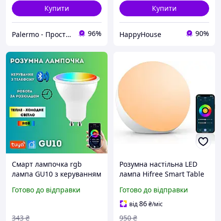
Купити
Купити
96%
90%
Palermo - Прості технологічні рішення для вашого дому
HappyHouse
Cмарт лампочка rgb
Розумна настільна LED
лампа GU10 з керуванням
лампа Hifree Smart Table
з телефону Bluetooth
Lamp (T21) RGB з
Готово до відправки
Готово до відправки
керуванням через
додаток та Voice Control
86
від
₴
/міс
343
₴
950
₴