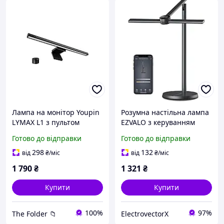
Лампа на монітор Youpin
Розумна настільна лампа
LYMAX L1 з пультом
EZVALO з керуванням
керування (Wireless
через застосунок
Готово до відправки
Готово до відправки
controller)
298
132
від
₴
/міс
від
₴
/міс
1 790
₴
1 321
₴
Купити
Купити
100%
97%
The Folder 📁
ElectrovectorX