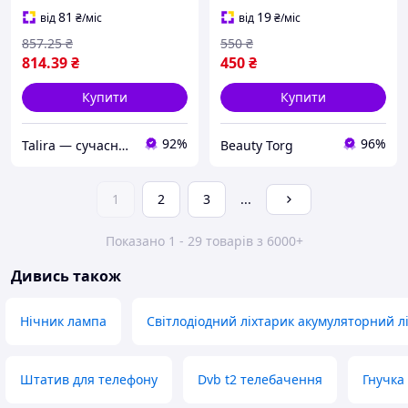
Нове!
81
19
від
₴
/міс
від
₴
/міс
857
.25
₴
550
₴
814
.39
₴
450
₴
Купити
Купити
92%
96%
Talira — сучасний онлайн-магазин. Відправка Новою Поштою по Україні.
Beauty Torg
1
2
3
...
Показано 1 - 29 товарів з 6000+
Дивись також
Нічник лампа
Світлодіодний ліхтарик акумуляторний л
Штатив для телефону
Dvb t2 телебачення
Гнучка