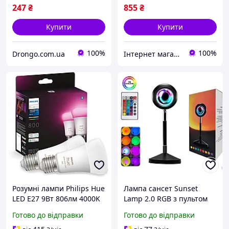
247
₴
855
₴
Купити
Купити
100%
100%
Drongo.com.ua
Інтернет магазин "ЄВРО Shop"
Розумні лампи Philips Hue
Лампа сансет Sunset
LED E27 9Вт 806лм 4000K
Lamp 2.0 RGB з пультом
комплект 2шт Bluetooth
керування проєкційний
Готово до відправки
Готово до відправки
Zigbee керування
світильник заходу/