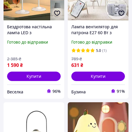
Бездротова настільна
Лампа вентилятор для
лампа LED з
патрона E27 60 Вт з
акумулятором для спальні
пультом дистанційного
Готово до відправки
Готово до відправки
та офісу сенсорне
керування модель E28 sea
керування регульована
5.0
(1)
висота
2 385
₴
789
₴
1 590
₴
631
₴
Купити
Купити
96%
91%
Веселка
Бузина