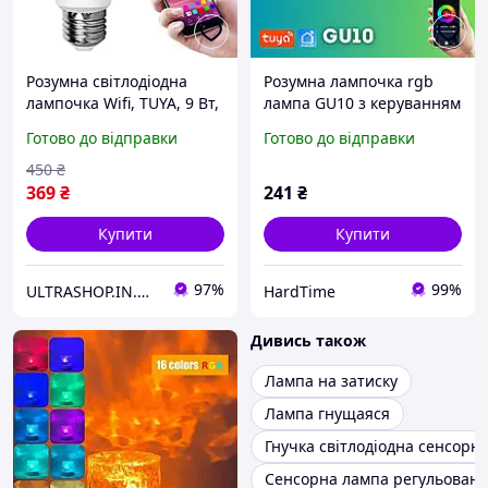
Розумна світлодіодна
Розумна лампочка rgb
лампочка Wifi, TUYA, 9 Вт,
лампа GU10 з керуванням
Bluetooth, RGB / Блютуз
з телефону Bluetooth
Готово до відправки
Готово до відправки
лампочка з керуванням
через телефон
450
₴
369
₴
241
₴
Купити
Купити
97%
99%
ULTRASHOP.IN.UA 🛒 Інтернет-магазин трендових гаджетів
HardTime
Дивись також
Лампа на затиску
Лампа гнущаяся
Гнучка світлодіодна сенсорн
Сенсорна лампа регульовано