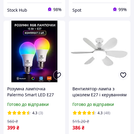
98%
99%
Stock Hub
Spot
Розумна лампочка
Вентилятор-лампа з
Palermo Smart LED E27
цоколем E27 і керуванням
RGB різнокольорова
через пульт (3 режими,
Готово до відправки
Готово до відправки
смарт лампа 15 Вт 2
40 W) FLOWER FAN LIGHT
штуки розумне
AT-2523D HP227
4.3
(3)
4.3
(48)
освітлення з керуванням
560
₴
515
.20
₴
по Bluetooth
399
₴
386
₴