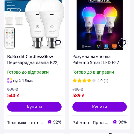
BoRccdit CordlessGlow
Розумна лампочка
Перезарядна лампа B22,
Palermo Smart LED E27
затемнюваний і 3-колірні
RGB різнокольорова
Готово до відправки
Готово до відправки
режими з пультом
смарт лампа 15 Вт 3
дистанційного керування,
штуки розумне
54
від
₴
/міс
4.0
(1)
світлодіод 15 В
освітлення з керуванням
600
₴
780
₴
по Bluetooth
540
₴
589
₴
Купити
Купити
92%
96%
Техномікс - інтернет - магазин якісної техніки, електроніки та інших товарів для дому та роботи
Palermo - Прості технологічні рішення для вашого дому