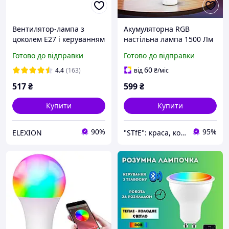
Вентилятор-лампа з
Акумуляторна RGB
цоколем E27 і керуванням
настільна лампа 1500 Лм
через пульт (3 режими,
з Wi-Fi, Bluetooth,
Готово до відправки
Готово до відправки
40 W) FLOWER FAN LIGHT
пультом, керуванням
AT-2523D
через додаток,
60
4.4
(163)
від
₴
/міс
синхронізацією музики,
517
₴
599
₴
біла
Купити
Купити
90%
95%
ELEXION
"STfE": краса, комфорт і задоволення!