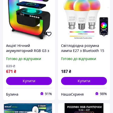
Акція! Нічний
Світлодіодна розумна
акумуляторний RGB G3 з
лампа E27 з Bluetooth 15
бездротовою зарядкою
Вт RGB лампа з
Готово до відправки
Готово до відправки
15W Bluetooth колонка
керуванням через Smart
Настільна смарт лампа
Life/Tuya
839
₴
Black - За кращою ціною!
671
₴
187
₴
Купити
Купити
91%
98%
Бузина
НашаСкриня