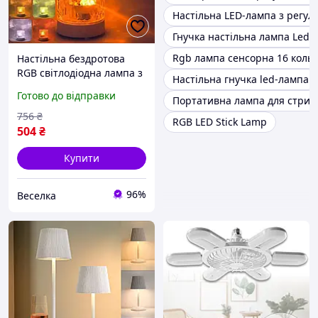
Настільна LED-лампа з регул
Гнучка настільна лампа Led 
Rgb лампа сенсорна 16 кольо
Настільна бездротова
RGB світлодіодна лампа з
Настільна гнучка led-лампа
пультом керування для
Готово до відправки
Портативна лампа для стрим
створення затишної
атмосфери FLAME
756
₴
RGB LED Stick Lamp
504
₴
Купити
96%
Веселка