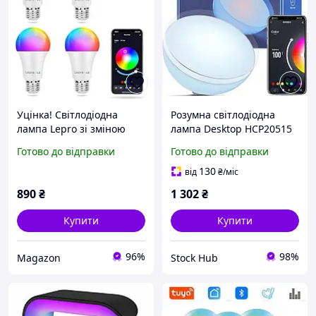
Уцінка! Світлодіодна
Розумна світлодіодна
лампа Lepro зі зміною
лампа Desktop HCP20515
кольору E27, 4 шт.,
світильник з керуванням
Готово до відправки
Готово до відправки
керування через
через програму, 16
Bluetooth-додаток, 9 Вт
мільйонів кольорів
130
від
₴
/міс
890
₴
1 302
₴
Купити
Купити
96%
98%
Magazon
Stock Hub