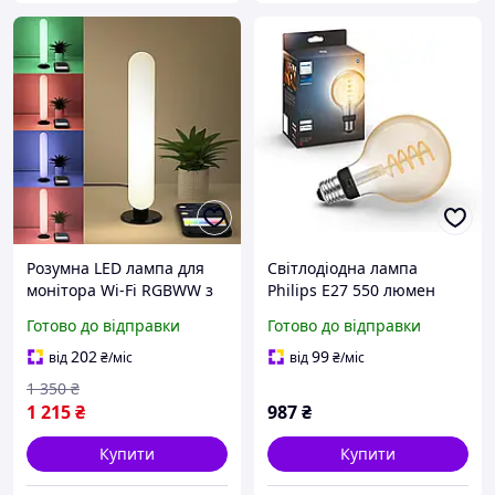
Розумна LED лампа для
Світлодіодна лампа
монітора Wi-Fi RGBWW з
Philips E27 550 люмен
керуванням через Smart
розумна для дому з
Готово до відправки
Готово до відправки
Life Alexa Google
керуванням через Alexa
регульоване світло USB
Google Assistant
202
99
від
₴
/міс
від
₴
/міс
для ПК та офісу
1 350
₴
1 215
₴
987
₴
Купити
Купити