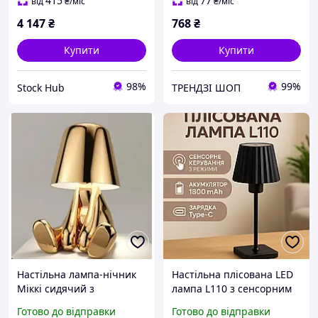
кольором
світанок лампа-нічник
415
77
від
₴
/міс
від
₴
/міс
4 147
₴
768
₴
Купити
Купити
98%
99%
Stock Hub
ТРЕНДЗІ ШОП
Настільна лампа-нічник
Настільна плісована LED
Міккі сидячий з
лампа L110 з сенсорним
сенсорним керуванням та
керуванням та
Готово до відправки
Готово до відправки
магнітним кріпленням
акумулятором 1800 mAh