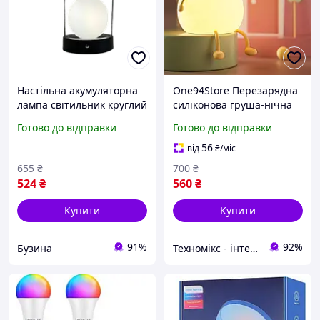
Настільна акумуляторна
One94Store Перезарядна
лампа світильник круглий
силіконова груша-нічна
led нічник d25 з
лампа, сенсорне
Готово до відправки
Готово до відправки
сенсорним керуванням
керування, що змінює
lamp
колір світлодіодне світло
56
від
₴
/міс
із 7 кольорами
655
₴
700
₴
524
₴
560
₴
Купити
Купити
91%
92%
Бузина
Техномікс - інтернет - магазин якісної техніки, електроніки та інших товарів для дому та роботи